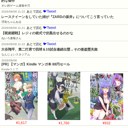
的な傑作
オレ的ゲーム速報＠刃
🐦Tweet
あとで読む
2026/08/08 11:22
レースクイーンをしていた姉が『ZARDの坂井』についてこう言っていた
浮気ちゃんねる
🐦Tweet
あとで読む
2026/08/08 11:21
【呪術廻戦】レジィの術式で伏黒出せるのかな
ねいろ速報さん
🐦Tweet
あとで読む
2026/08/08 11:22
大谷翔平、第二打席で四球＆10試合連続出塁→その後盗塁失敗
なんじぇいスタジアム
2026/08/08
[PR] 【マンガ】Kindle マンガ本 88円セール
Kindleストア
¥1,617
¥1,760
¥832