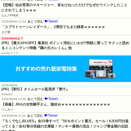
【悲報】仙台育英のマネージャー、首をひねっただけでなぜかウインクしたこと
にされてしまうｗｗｗ
なんJ PRIDE
🐦Tweet
あとで読む
2026/08/08 12:00
「スプラトゥーンレイダース」、2周目でもまだ緑茶ｗｗｗｗｗｗ
えび通
2026/08/08まで
[PR] 【最大10%OFF】集英社 ポイント消化にいかが?気軽に買って サクッと読め
るミニコンテンツ特集『隣の元カレくん』他
Kindleストア
2026/08/08
[PR] 【割引】タイムセール監視所『青汁』
Amazon
🐦Tweet
あとで読む
2026/08/08 13:09
【画像】JRAの女性騎手さん、陰好みｗｗｗｗｗｗｗｗｗｗｗｗｗｗ
うしみつ
🐦Tweet
あとで読む
2026/08/08 11:20
『ろくでなしBLUES』全25巻すべて「50％ポイント還元」セール！8,930円分返
ってくる！全42巻分収録の文庫版！ヤンキー漫画の頂点！ジャンプ黄金期の伝説