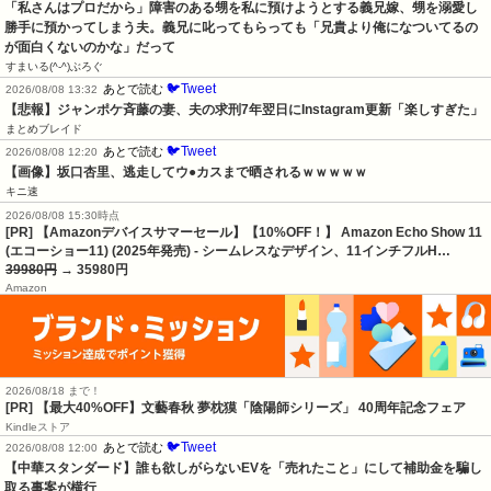
「私さんはプロだから」障害のある甥を私に預けようとする義兄嫁、甥を溺愛し
勝手に預かってしまう夫。義兄に叱ってもらっても「兄貴より俺になついてるの
が面白くないのかな」だって
すまいる(^-^)ぶろぐ
🐦Tweet
あとで読む
2026/08/08 13:32
【悲報】ジャンポケ斉藤の妻、夫の求刑7年翌日にInstagram更新「楽しすぎた」
まとめブレイド
🐦Tweet
あとで読む
2026/08/08 12:20
【画像】坂口杏里、逃走してウ●カスまで晒されるｗｗｗｗｗ
キニ速
2026/08/08 15:30時点
[PR] 【Amazonデバイスサマーセール】【10%OFF！】 Amazon Echo Show 11
(エコーショー11) (2025年発売) - シームレスなデザイン、11インチフルH…
39980円
→ 35980円
Amazon
2026/08/18 まで！
[PR] 【最大40%OFF】文藝春秋 夢枕獏「陰陽師シリーズ」 40周年記念フェア
Kindleストア
🐦Tweet
あとで読む
2026/08/08 12:00
【中華スタンダード】誰も欲しがらないEVを「売れたこと」にして補助金を騙し
取る事案が横行