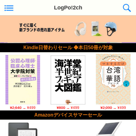
LogPo!2ch
Kindle日替わりセール ◆本日50冊が対象
¥2,640
→ ¥499
¥800
→ ¥499
¥2,090
→ ¥499
Amazonデバイスサマーセール