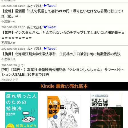
🐦Tweet
あとで読む
2026/08/08 14:05
【悲報】居酒屋「6人で長居して会計4939円！喋りたいだけなら公園に行ってく
れ（怒」⇒！
不思議.net
🐦Tweet
あとで読む
2026/08/08 13:35
【驚愕】インスタ女さん、とんでもないものをアップしてしまいコメ欄閉鎖ｗｗ
ｗｗｗｗｗｗｗｗｗ
不思議.net
🐦Tweet
あとで読む
2026/08/08 13:05
【胸糞】北海道江別大学生殺人事件、主犯格の川口被告(19)に無期懲役の判決
不思議.net
2026/08/20 まで！
[PR]
【33円～】双葉社 最新映画公開記念『クレヨンしんちゃん』 サマーバケ～
ション大SALE!! 30巻まで33円
Kindleストア
Kindle 最近の売れ筋本