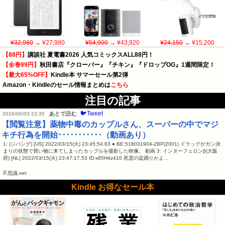
¥32,980
→ ¥27,980
¥54,900
→ ¥43,920
¥24,150
→ ¥15,200
【88円】
講談社 夏電書2026 人気コミックスALL88円！
【全巻99円】
秋田書店『クローバー』『チキン』『ドロップOG』1週間限定！
【最大65%OFF】
Kindle本 サマーセール第2弾
Amazon・Kindleのセール情報まとめは
こちら
注目の記事
🐦Tweet
あとで読む
2026/06/03 23:35
【閲覧注意】薬物中毒のカップルさん、スーパーの中でマジ
キチ行為を開始･･･････････（動画あり）
1: (ジパング) [US] 2022/03/15(火) 23:45:54.63 ● BE:518031904-2BP(2001) ドラッグがガン決
まりの状態で買い物に来てしまったカップルを撮影した映像。 動画 3: インターフェロンβ(大阪
府) [NL] 2022/03/15(火) 23:47:17.53 ID:x85H4z410 死霊の盆踊りかよ…
不思議.net
Kindle お得なセール本