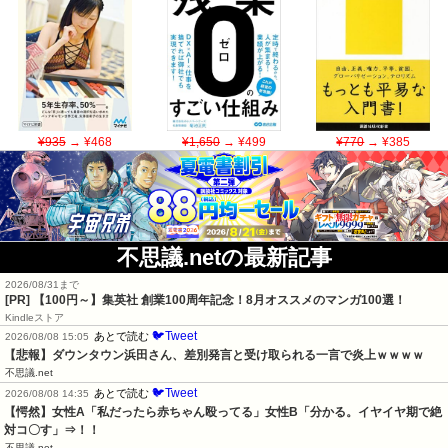
¥935
→ ¥468
¥1,650
→ ¥499
¥770
→ ¥385
不思議.netの最新記事
2026/08/31まで
[PR]
【100円～】集英社 創業100周年記念！8月オススメのマンガ100選！
Kindleストア
🐦Tweet
あとで読む
2026/08/08 15:05
【悲報】ダウンタウン浜田さん、差別発言と受け取られる一言で炎上ｗｗｗｗ
不思議.net
🐦Tweet
あとで読む
2026/08/08 14:35
【愕然】女性A「私だったら赤ちゃん殴ってる」女性B「分かる。イヤイヤ期で絶
対コ〇す」⇒！！
不思議.net