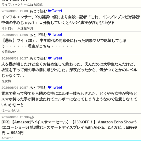
ライフハックちゃんねる弐式
🐦Tweet
あとで読む
2026/08/08 12:00
インフルエンサー、Xの誹謗中傷により自殺→記者「これ、インプレゾンビが誹謗
中傷の中心じゃね？」→分析していくとヤバイ真実が浮かび上がる
オレ的ゲーム速報＠刃
🐦Tweet
あとで読む
2026/08/08 12:05
【悲報】ワイ（28）、中学時代の同窓会に行った結果マジで絶望してしま
う・・・・・・理由がこちら・・・・・・
今日速2ch
🐦Tweet
あとで読む
2026/08/08 10:57
人を轢き頃したけど全くお咎め無しで終わった。氏んだのは大学生なんだけど、
坂道を下って俺の車の前に飛び出した。深夜だったから、気がつくとかのレベル
じゃなくて…
鬼女梅
🐦Tweet
あとで読む
2026/08/08 10:57
電車で座って寝てたら隣の女性にエルボー喰らわされた。どうやら女性が寝ると
スマホ持った手が解き放たれてエルボーになってしまうようなので注意しなくて
いいかなーと
はーとらいふ
2026/08/08 15:30時点
[PR] 【Amazonデバイスサマーセール】【23%OFF！】 Amazon Echo Show 5
(エコーショー5) 第3世代 - スマートディスプレイ with Alexa、2メガピ…
12980
円
→ 9980円
Amazon