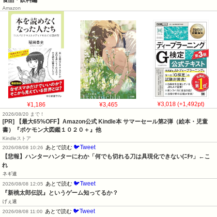
Amazon
¥1,186
¥3,465
¥3,018 (+1,492pt)
2026/08/20 まで！
[PR]
【最大65%OFF】Amazon公式 Kindle本 サマーセール第2弾（絵本・児童
書）『ポケモン大図鑑１０２０＋』他
Kindleストア
🐦Tweet
あとで読む
2026/08/08 10:26
【悲報】ハンターハンターにわか「何でも切れる刀は具現化できない(ﾆﾁｯ」←こ
れ
ネギ速
🐦Tweet
あとで読む
2026/08/08 12:05
『新桃太郎伝説』というゲーム知ってるか？
げぇ速
🐦Tweet
あとで読む
2026/08/08 11:00