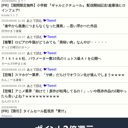
2026/09/01 まで！
[PR] 【期間限定無料】小学館 『ギャルとクチュール』 配信開始記念!超最強ヒロ
インフェア!
Kindleストア
🐦Tweet
あとで読む
2026/08/08 11:00
「途中から急激につまらなくなった漫画」←思い浮かべた作品
日刊やきう速報
🐦Tweet
あとで読む
2026/08/08 10:27
【衝撃】ロピアの牛脂がどうみても「美味い肉」なんやが・・・・・
ずっと日曜日のターン
🐦Tweet
あとで読む
2026/08/08 10:27
Ｔｉｋｔｏｋ社、パラメーター数10兆のミュトス級ＡＩを公開へ
ガールズVIPまとめ
🐦Tweet
あとで読む
2026/08/08 10:25
【悲報】スマホゲー業界、「サ終」だらけでオワコン化が進んでしまうｗｗｗｗ
わんこーる速報！
🐦Tweet
あとで読む
2026/08/08 10:26
【悲報】アニメ業界「助けて！原作が枯渇してるの！」←いや既存作品の2期やっ
たら良いよね？ｗｗｗｗｗｗｗｗｗｗ
なんJクエスト
2026/08/08
[PR] 【割引】タイムセール監視所『青汁』
Amazon