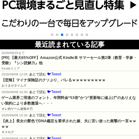
最近読まれている記事
2026/08/20まで
[PR]
【最大65%OFF】Amazon公式 Kindle本 サマーセール第2弾（教育・学参・
受験）『シン読解力』他
Kindleストア
🐦Tweet
あとで読む
2026/08/08 12:05
【悲報】マイナ保険証のクソぶり、バレるｗｗｗｗｗｗｗｗｗ
おうまがタイムズ
🐦Tweet
あとで読む
2026/08/08 10:30
ゲーム業界ご用達のフォント、年間料金“53倍”かつ“更新毎に値上げ”のありえな
い契約により多数撤退へ・・・
オレ的ゲーム速報＠刃
🐦Tweet
あとで読む
2026/08/08 10:30
【炎上】長女の髪色でDNA鑑定を要求された嫁、夫に言い放った衝撃の一言ｗｗ
ｗｗ
キスログ
🐦Tweet
あとで読む
2026/08/08 10:31