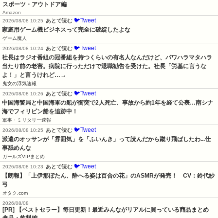
スポーツ・アウトドア編
Amazon
🐦Tweet
あとで読む
2026/08/08 10:25
家庭用ゲーム機ビジネスって完全に破綻したよな
ゲーム魔人
🐦Tweet
あとで読む
2026/08/08 10:24
社長はラジオ番組の冠番組を持つくらいの有名人なんだけど、パワハラマタハラ
当たり前の老害。病院に行っただけで退職勧告を受けた。社長「労基に言うな
よ！」と言うけれど…→
鬼女の浮気速報
🐦Tweet
あとで読む
2026/08/08 10:26
中国海警局と中国海軍の船が衝突で2人死亡、事故から約1年を経て公表…南シナ
海でフィリピン船を追跡中！
軍事・ミリタリー速報
🐦Tweet
あとで読む
2026/08/08 10:25
派遣のオッサンが「雰囲気」を「ふいんき」って読んだから蹴り飛ばしたわ...仕
事舐めんな
ガールズVIPまとめ
🐦Tweet
あとで読む
2026/08/08 10:23
【朗報】「上伊那ぼたん、酔へる姿は百合の花」のASMRが発売！　CV：鈴代紗
弓
オタク.com
2026/08/08
[PR] 【ベストセラー】毎日更新！最近みんながリアルに買っている商品まとめ
食品・飲料編