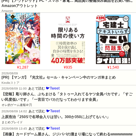
[PR] 【アウトレット】PC・スマホ・家電… 高品質の整備済み製品をお買い得に
Amazonアウトレット
Amazon
¥1,287
¥935
¥1,540
2026/08/09
[PR] 【マンガ】『光文社』セール・キャンペーン中のマンガ本まとめ
Kindleストア
🐦Tweet
あとで読む
2026/08/09 11:00
【悲報】彫り師さん、ぶちまける「タトゥー入れてるヤツ全員バカです」「すご
い民度低いです」「一言目でバカだなってわかります全員」
オレ的ゲーム速報＠刃
🐦Tweet
あとで読む
2026/08/09 14:02
上原浩治「250Sで名球会入りは甘い。300か350に上げてもいい」
まとめブレイド
🐦Tweet
あとで読む
2026/08/09 13:45
【画像】カードゲーム屋さん、ジジババの溜まり場になって終わるwwwwwwww