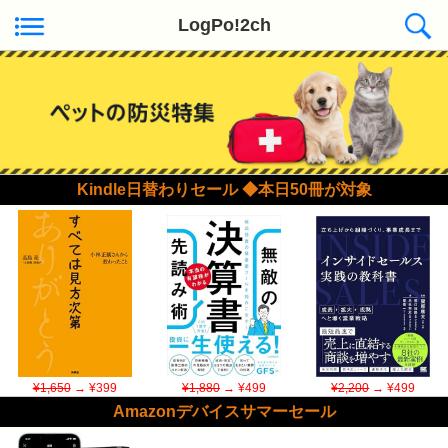
LogPo!2ch
Kindle日替わりセール ◆本日50冊が対象
¥1,650
→ ¥399
¥1,880
→ ¥499
¥2,200
→ ¥499
Amazonデバイスサマーセール