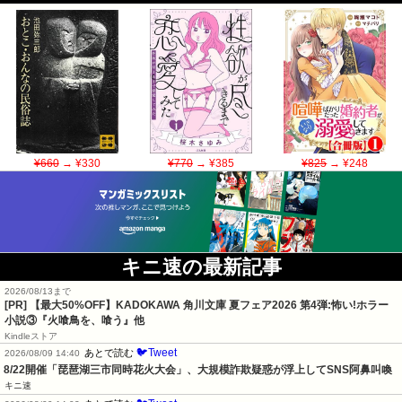
¥660
→ ¥330
¥770
→ ¥385
¥825
→ ¥248
キニ速の最新記事
2026/08/13まで
[PR] 【最大50%OFF】KADOKAWA 角川文庫 夏フェア2026 第4弾:怖い!ホラー
小説③『火喰鳥を、喰う』他
Kindleストア
🐦Tweet
あとで読む
2026/08/09 14:40
8/22開催「琵琶湖三市同時花火大会」、大規模詐欺疑惑が浮上してSNS阿鼻叫喚
キニ速