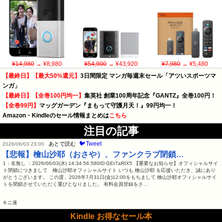
¥14,980
→ ¥8,980
¥54,900
→ ¥43,920
¥7,980
→ ¥5,480
【最終日】【最大50%還元】
3日間限定 マンガ毎週末セール「アツいスポーツマ
ンガ」
【最終日】【全巻100円均一】
集英社 創業100周年記念『GANTZ』全巻100円！
【全巻99円】
マッグガーデン『まもって守護月天！』99円均一！
Amazon・Kindleのセール情報まとめは
こちら
注目の記事
🐦Tweet
あとで読む
2026/06/03 23:00
【悲報】檜山沙耶（おさや）、ファンクラブ閉鎖…
1：名無し ：2026/06/03(水) 14:34:56.580ID:GEt7aRIX5 【重要なお知らせ】オフィシャルサイ
ト閉鎖につきまして 檜山沙耶オフィシャルサイト いつも 檜山沙耶 を応援いただき、誠にあり
がとうございます。 この度、2026年7月31日(金)12:00をもちまして 檜山沙耶オフィシャルサイ
トを閉鎖させていただく運びとなりました。 有料会員登録をさ…
キニ速
Kindle お得なセール本