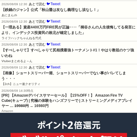
🐦Tweet
あとで読む
2026/08/09 12:30
【鉄鍋のジャン】公式「秋山醤は友なし義理なし涙なし！」
あにまんch
🐦Tweet
あとで読む
2026/08/09 12:30
【一理ある】資産4400万円FIRE民が正論‥‥「桐谷さんの人生後悔してる発言に
より、インデックス投資民の敗北が確定しました」
ライフハックちゃんねる弐式
🐦Tweet
あとで読む
2026/08/09 12:30
【すぺしゃりて】すぺしゃりて尻相撲最強トーナメント#1！やはり教祖のケツ強
いわね
Vtuberまとめるよ～ん
🐦Tweet
あとで読む
2026/08/09 12:30
【画像】ショートスリーパー堀、ショートスリーパーでない事がバレてしま
う・・・
【2ch】ニュー速クオリティ
2026/08/09 14:30時点
[PR] 【Amazonデバイスサマーセール】【15%OFF！】 Amazon Fire TV
Cube(キューブ) | 究極の体験をハンズフリーで | ストリーミングメディアプレイ
ヤー …
19980円
→ 16980円
Amazon