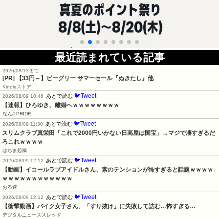
最近読まれている記事
2026/08/13まで
[PR]
【33円～】ビーグリー サマーセール『ぬきたし』他
Kindleストア
🐦Tweet
あとで読む
2026/08/09 10:46
【速報】ひろゆき、離婚へｗｗｗｗｗｗｗｗ
なんJ PRIDE
🐦Tweet
あとで読む
2026/08/09 11:30
スリムクラブ真栄田「これで2000円いかない日高屋は国宝」→マジで凄すぎるだ
ろこれｗｗｗｗ
はちま起稿
🐦Tweet
あとで読む
2026/08/09 12:12
【動画】イコールラブアイドルさん、素のテンションが怖すぎると話題ｗｗｗｗ
ｗｗｗｗｗｗｗｗｗｗｗｗ
おる速
🐦Tweet
あとで読む
2026/08/09 12:12
【衝撃動画】バイク女子さん、「すり抜け」に失敗して詰む…怖すぎる…
デジタルニューススレッド