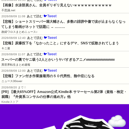
【画像】水泳部員さん、全員ギリギリ見えないｗｗｗｗｗｗｗｗｗｗｗ
不思議.net
🐦Tweet
あとで読む
2026/08/09 11:08
【悲報】ショートスリーパー堀大輔さん、多数の誹謗中傷で涙が止まらなくなっ
てしまう動画がネットで話題に → ………
政経ワロスまとめニュース♪
🐦Tweet
あとで読む
2026/08/09 12:40
【悲報】原爆投下を「なかったこと」にするデマ、SNSで拡散されてしまう
キニ速
🐦Tweet
あとで読む
2026/08/09 11:07
スーパーの裏でヤニ吸う2人とかいうヤバすぎるアニメwwwwwwwwwww
異世界転生まとめ速報
🐦Tweet
あとで読む
2026/08/09 12:00
【悲報】ファン付き作業服着用の５０代男性、熱中症になる
ニュース30over
2026/08/20 まで！
[PR]
【最大65%OFF】Amazon公式 Kindle本 サマーセール第2弾（資格・検定・
就職）『外資系コンサルの仕事の進め方』他
Kindleストア