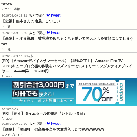
wwww
アニゲー速報
🐦Tweet
あとで読む
2026/08/09 13:31
【悲報】熊本さんの地震、しつこい
ネギ速
🐦Tweet
あとで読む
2026/08/09 13:20
【画像】へずま議員、被災地でめちゃくちゃ働いて老人たちを笑顔にしてしまう
ww
キニ速
2026/08/09 14:30時点
[PR] 【Amazonデバイスサマーセール】【15%OFF！】 Amazon Fire TV
Cube(キューブ) | 究極の体験をハンズフリーで | ストリーミングメディアプレイ
ヤー …
19980円
→ 16980円
Amazon
2026/08/09
[PR] 【割引】タイムセール監視所『レトルト食品』
Amazon
🐦Tweet
あとで読む
2026/08/09 12:30
【画像】「崎陽軒」の高級弁当を大量購入したでwwwwwwww
まとめブレイド