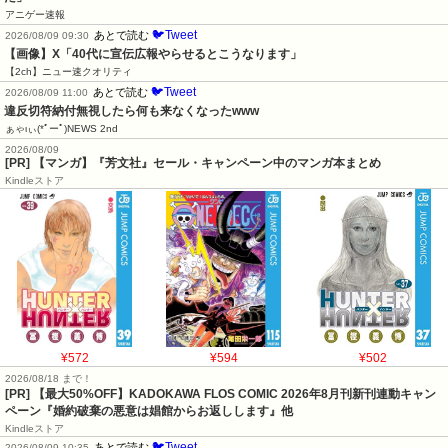
アニゲー速報
🐦Tweet
あとで読む
2026/08/09 09:30
【画像】X「40代に宣伝広報やらせるとこうなります」
【2ch】ニュー速クオリティ
🐦Tweet
あとで読む
2026/08/09 11:00
違反切符納付無視したら何も来なくなったwww
ぁゃιぃ(*ﾟーﾟ)NEWS 2nd
2026/08/09
[PR] 【マンガ】『芳文社』セール・キャンペーン中のマンガ本まとめ
Kindleストア
¥572
¥594
¥502
2026/08/18 まで！
[PR] 【最大50%OFF】KADOKAWA FLOS COMIC 2026年8月刊新刊連動キャン
ペーン『婚約破棄の悪意は娼館からお返しします』他
Kindleストア
🐦Tweet
あとで読む
2026/08/09 10:35