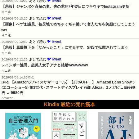
🐦Tweet
あとで読む
2026/08/09 14:02
【悲報】ジャンポケ斉藤の妻、夫の求刑7年翌日にウキウキでInstagram更新
キニ速
🐦Tweet
あとで読む
2026/08/09 13:20
【画像】へずま議員、被災地でめちゃくちゃ働いて老人たちを笑顔にしてしまう
ww
キニ速
🐦Tweet
あとで読む
2026/08/09 12:40
【悲報】原爆投下を「なかったこと」にするデマ、SNSで拡散されてしまう
キニ速
🐦Tweet
あとで読む
2026/08/09 12:20
レインボー池田、超美人女子アナと結婚wwwwwww
キニ速
2026/08/09 14:30時点
[PR] 【Amazonデバイスサマーセール】【23%OFF！】 Amazon Echo Show 5
(エコーショー5) 第3世代 - スマートディスプレイ with Alexa、2メガピ…
12980
円
→ 9980円
Amazon
Kindle 最近の売れ筋本