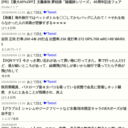
[PR] 【最大40%OFF】文藝春秋 夢枕獏「陰陽師シリーズ」 40周年記念フェア
Kindleストア
🐦Tweet
あとで読む
2026/08/09 12:00
【画像】海外旅行ではペットボトルを〇〇してからバッグに入れて！⇒それを知
らなかった人の末路が悲惨すぎるｗｗｗｗ
はちま起稿
🐦Tweet
あとで読む
2026/08/09 12:39
吉田 正尚 打率.260 4本 20打点 出塁率.336 長打率.372 OPS.708 wRC+98 WAR0.
1
まとめブレイド
🐦Tweet
あとで読む
2026/08/09 12:39
【DQNママ】今さっき買い忘れがあって買い物に行ってきた。車で行ったんだけ
ど、道が細いところがあって、結構飛び出しが多いから徐行で通ってたら子供が
飛び出して
鬼女梅
🐦Tweet
あとで読む
2026/08/09 12:40
秋田県職員、バスローブ姿＆タバコを吸っている状態で会見に登場しネット騒
然　さらにとあることが指摘され、炎上
はちま起稿
🐦Tweet
あとで読む
2026/08/09 12:00
【グラブル】シャレムやジークフリートなど水着/浴衣限定キャラのEXポーズが追
加予定！
ミニゴブ速報
2026/08/09