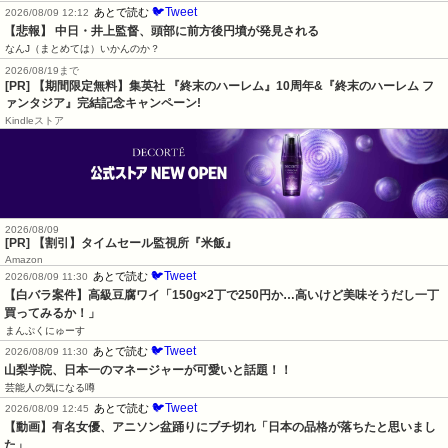
🐦Tweet
あとで読む
2026/08/09 12:12
【悲報】 中日・井上監督、頭部に前方後円墳が発見される
なんJ（まとめては）いかんのか？
2026/08/19まで
[PR] 【期間限定無料】集英社 『終末のハーレム』10周年&『終末のハーレム フ
ァンタジア』完結記念キャンペーン!
Kindleストア
2026/08/09
[PR] 【割引】タイムセール監視所『米飯』
Amazon
🐦Tweet
あとで読む
2026/08/09 11:30
【白バラ案件】高級豆腐ワイ「150g×2丁で250円か…高いけど美味そうだし一丁
買ってみるか！」
まんぷくにゅーす
🐦Tweet
あとで読む
2026/08/09 11:30
山梨学院、日本一のマネージャーが可愛いと話題！！
芸能人の気になる噂
🐦Tweet
あとで読む
2026/08/09 12:45
【動画】有名女優、アニソン盆踊りにブチ切れ「日本の品格が落ちたと思いまし
た」