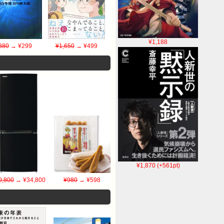
¥1,188
880
→ ¥299
¥1,650
→ ¥499
¥1,870 (+561pt)
0,800
→ ¥34,800
¥980
→ ¥598