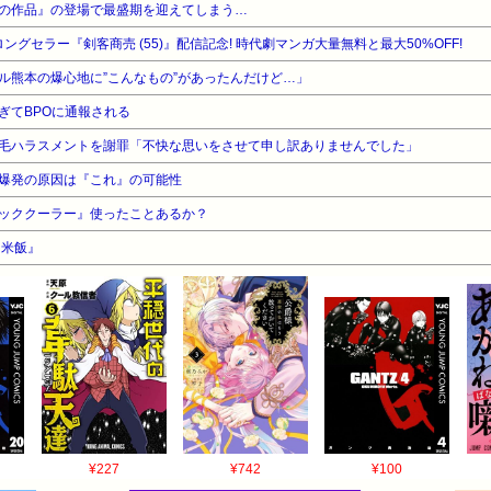
の作品』の登場で最盛期を迎えてしまう…
ロングセラー『剣客商売 (55)』配信記念! 時代劇マンガ大量無料と最大50%OFF!
ル熊本の爆心地に”こんなもの”があったんだけど…」
ぎてBPOに通報される
毛ハラスメントを謝罪「不快な思いをさせて申し訳ありませんでした」
爆発の原因は『これ』の可能性
ッククーラー』使ったことあるか？
『米飯』
¥227
¥742
¥100