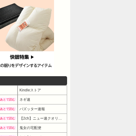
Kindleストア
ネギ速
あとで読む
バズッター速報
あとで読む
【2ch】ニュー速クオリティ
あとで読む
鬼女の宅配便
あとで読む