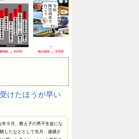
¥990
→ ¥499
¥1,320
→ ¥396
が受けたほうが早い
（３５）は去年９月、教え子の男子生徒にな
験したなどとして先月、逮捕さ