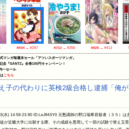
5
¥594
→ ¥297
¥712
→ ¥356
¥825
→ ¥412
on公式マンガ毎週末セール「アツいスポーツマンガ」
年記念『GANTZ』全巻100円キャンペーン！
円均一セール
めは
こちら
え子の代わりに英検2級合格し逮捕「俺
/03(水) 14:58:23.80 ID:LeJlf4SY0 元塾講師の野口瑞希容疑者
徒が近畿大学に出願する際、その成績を悪用して一部の試験で替え玉受