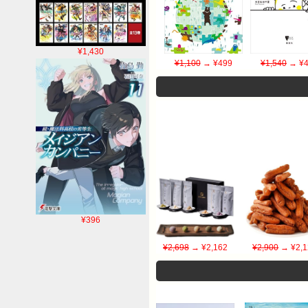
¥1,430
¥1,100
→ ¥499
¥1,540
→ ¥4
¥396
¥2,698
→ ¥2,162
¥2,900
→ ¥2,1