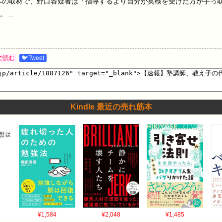
への取材で、野口容疑者は「指導するより自分が英検を受けた方が手っ
。…
で読む
🐦Tweet
Kindle 最近の売れ筋本
¥1,584
¥2,048
¥1,485