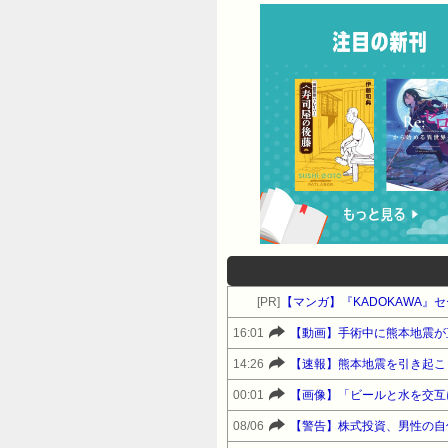
[PR]
【マンガ】『KADOKAWA
16:01
【動画】手術中に熊本地震が
14:26
【速報】熊本地震を引き起こ
00:01
【画像】「ビールと水を交互
08/06
【警告】株式投資、男性の自