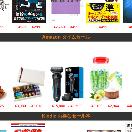
99
¥935
→ ¥299
¥2,750
→ ¥499
¥499
¥
Amazon タイムセール
25
¥3,980
→ ¥2,018
¥15,800
→ ¥8,500
¥3,199
→ ¥2,944
¥4
Kindle お得なセール本