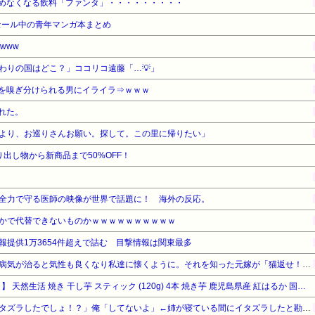
めなくなる飲料「ファンタ」・・・・・・・・・
セール中の青年マンガ本まとめ
www
わりの国はどこ？」ココリコ遠藤「…💡」
を嗅ぎ分けられる男にイライラ⇒ｗｗｗ
れた。
より、お巡りさんお願い。探して。この里に帰りたい」
出し物から新商品まで50%OFF！
全力で守る医師の映像が世界で話題に！ 海外の反応。
かで代替できないものかｗｗｗｗｗｗｗｗｗｗ
報提供1万3654件超えで詰む 目撃情報は関東最多
旦那の元嫁が捨ててった猫。病気が治ると気性も良くなり私達に懐くように。それを知った元嫁が「猫返せ！！」「あんたみたいな小娘に猫と旦那君の面倒見れるわけがない」→修羅場に…
【タイムセール】【39%OFF！】 天然生活 焼き 干し芋 スティック (120g) 4本 焼き芋 鹿児島県産 紅はるか 国産 おやつ お菓子 スイーツ ペースト 食べきり
姉「下着に違和感がある！イタズラしたでしょ！？」俺「してないよ」←姉が寝ている間にイタズラしたと勘違いされているのだが・・・