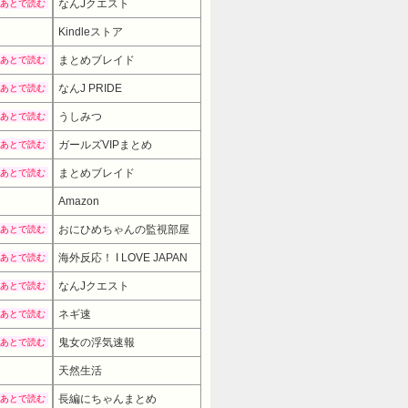
なんJクエスト
あとで読む
Kindleストア
まとめブレイド
あとで読む
なんJ PRIDE
あとで読む
うしみつ
あとで読む
ガールズVIPまとめ
あとで読む
まとめブレイド
あとで読む
Amazon
おにひめちゃんの監視部屋
あとで読む
海外反応！ I LOVE JAPAN
あとで読む
なんJクエスト
あとで読む
ネギ速
あとで読む
鬼女の浮気速報
あとで読む
天然生活
980円
→ 598円 （17:30時点）
長編にちゃんまとめ
あとで読む