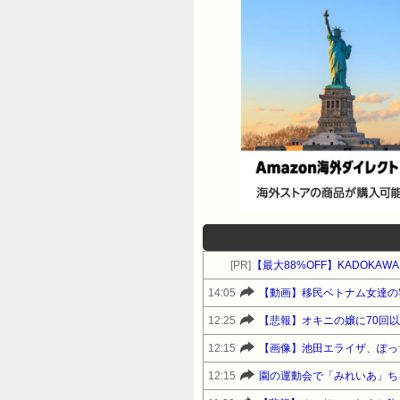
[PR]
【最大88%OFF】KADOKA
14:05
【動画】移民ベトナム女達の
12:25
【悲報】オキニの嬢に70回
12:15
【画像】池田エライザ、ぽっ
12:15