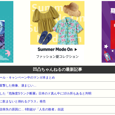
凹凸ちゃんねるの最新記事
』セール・キャンペーン中のマンガ本まとめ
直撃した映像、凄まじい…
した『危険度Sランク断層』日本のド真ん中に10カ所もあると判明
に飲まないと倒れるグラス」発売
信喪失の原因に… 6割超が「人生の敗者」自認