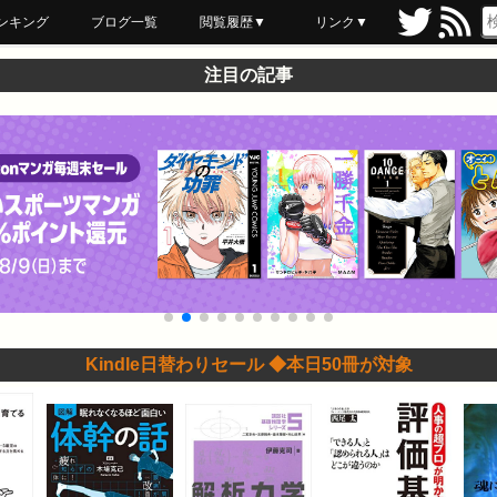
ンキング
ブログ一覧
閲覧履歴▼
リンク▼
ブックマーク
最近読んだ
あとで読む
ネットスーパー
飲食店舗用品
セール情報
注目の記事
Kindle日替わりセール ◆本日50冊が対象