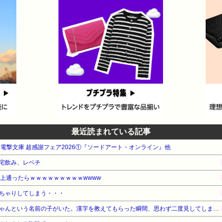
最近読まれている記事
WA 電撃文庫 超感謝フェア2026①『ソードアート・オンライン』他
宅飲み、レベチ
以上通ったらｗｗｗｗｗｗｗｗｗwwww
ちゃりしてしまう・・・
園の運動会で「みれいあ」ちゃんという名前の子がいた。漢字を教えてもらった瞬間、思わず二度見してしまい…