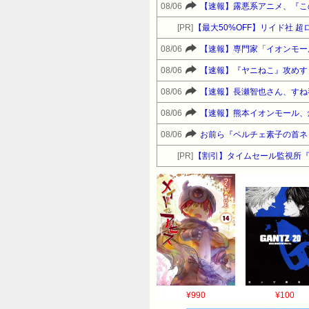
08/06
【速報】露悪系アニメ、『こ
[PR]
【最大50%OFF】リイド社 超
08/06
【速報】専門家「イオンモー
08/06
【速報】『ヤニねこ』攻めす
08/06
【速報】長瀬智也さん、すね
08/06
【速報】熊本イオンモール、
08/06
お前ら『ペルチェ素子の首ネ
[PR]
【割引】タイムセール監視所
¥990
¥100