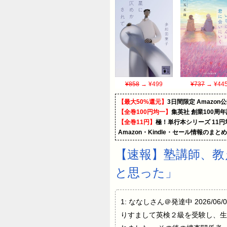
¥858
→ ¥499
¥737
→ ¥44
【最大50%還元】
3日間限定 Amaz
【全巻100円均一】
集英社 創業100周
【全巻11円】
極！単行本シリーズ 11
Amazon・Kindle・セール情報のまと
【速報】塾講師、教
と思った」
1: ななしさん＠発達中 2026/06
りすまして英検２級を受験し、生