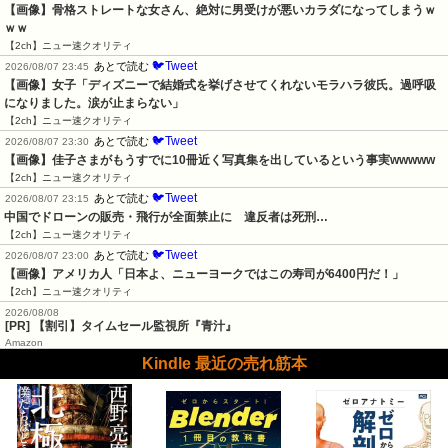
【画像】骨格ストレートな女さん、絶対に男受けが悪いカラダになってしまうｗ
ｗｗ
【2ch】ニュー速クオリティ
🐦Tweet
あとで読む
2026/08/07 23:45
【画像】女子「ディズニーで結婚式を挙げさせてくれないモラハラ彼氏。過呼吸
になりました。涙が止まらない」
【2ch】ニュー速クオリティ
🐦Tweet
あとで読む
2026/08/07 23:30
【画像】佳子さまがもうすでに10冊近く写真集を出しているという事実wwwww
【2ch】ニュー速クオリティ
🐦Tweet
あとで読む
2026/08/07 23:15
中国でドローンの販売・飛行が全面禁止に　違反者は死刑…
【2ch】ニュー速クオリティ
🐦Tweet
あとで読む
2026/08/07 23:00
【画像】アメリカ人「日本よ、ニューヨークではこの寿司が6400円だ！」
【2ch】ニュー速クオリティ
2026/08/08
[PR] 【割引】タイムセール監視所『青汁』
Amazon
Kindle 最近の売れ筋本