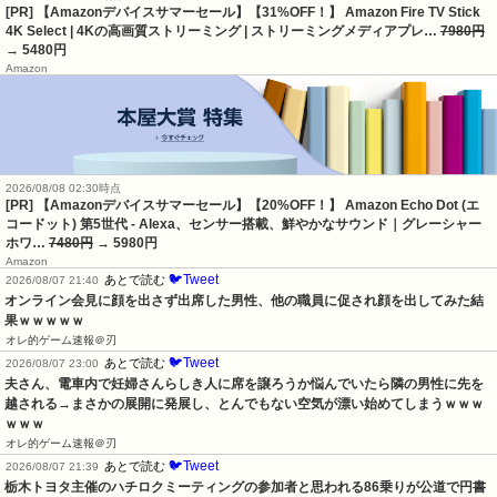
[PR] 【Amazonデバイスサマーセール】【31%OFF！】 Amazon Fire TV Stick
4K Select | 4Kの高画質ストリーミング | ストリーミングメディアプレ…
7980円
→ 5480円
Amazon
2026/08/08 02:30時点
[PR] 【Amazonデバイスサマーセール】【20%OFF！】 Amazon Echo Dot (エ
コードット) 第5世代 - Alexa、センサー搭載、鮮やかなサウンド｜グレーシャー
ホワ…
7480円
→ 5980円
Amazon
🐦Tweet
あとで読む
2026/08/07 21:40
オンライン会見に顔を出さず出席した男性、他の職員に促され顔を出してみた結
果ｗｗｗｗｗ
オレ的ゲーム速報＠刃
🐦Tweet
あとで読む
2026/08/07 23:00
夫さん、電車内で妊婦さんらしき人に席を譲ろうか悩んでいたら隣の男性に先を
越される→まさかの展開に発展し、とんでもない空気が漂い始めてしまうｗｗｗ
ｗｗｗ
オレ的ゲーム速報＠刃
🐦Tweet
あとで読む
2026/08/07 21:39
栃木トヨタ主催のハチロクミーティングの参加者と思われる86乗りが公道で円書