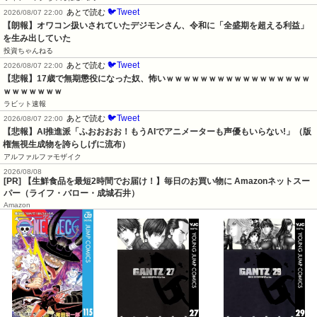
🐦Tweet
あとで読む
2026/08/07 22:00
【朗報】オワコン扱いされていたデジモンさん、令和に「全盛期を超える利益」
を生み出していた
投資ちゃんねる
🐦Tweet
あとで読む
2026/08/07 22:00
【悲報】17歳で無期懲役になった奴、怖いｗｗｗｗｗｗｗｗｗｗｗｗｗｗｗｗｗ
ｗｗｗｗｗｗｗ
ラビット速報
🐦Tweet
あとで読む
2026/08/07 22:00
【悲報】AI推進派「ふおおおお！もうAIでアニメーターも声優もいらない!」（版
権無視生成物を誇らしげに流布）
アルファルファモザイク
2026/08/08
[PR] 【生鮮食品を最短2時間でお届け！】毎日のお買い物に Amazonネットスー
パー（ライフ・バロー・成城石井）
Amazon