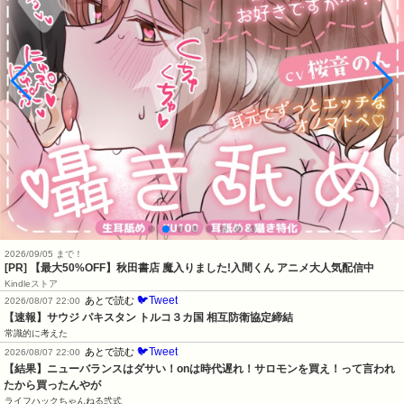
2026/09/05 まで！
[PR] 【最大50%OFF】秋田書店 魔入りました!入間くん アニメ大人気配信中
Kindleストア
🐦Tweet
あとで読む
2026/08/07 22:00
【速報】サウジ パキスタン トルコ３カ国 相互防衛協定締結
常識的に考えた
🐦Tweet
あとで読む
2026/08/07 22:00
【結果】ニューバランスはダサい！onは時代遅れ！サロモンを買え！って言われ
たから買ったんやが
ライフハックちゃんねる弐式