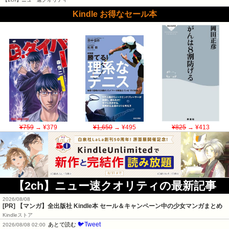
Kindle お得なセール本
¥759
→ ¥379
¥1,650
→ ¥495
¥825
→ ¥413
【2ch】ニュー速クオリティの最新記事
2026/08/08
[PR] 【マンガ】全出版社 Kindle本 セール＆キャンペーン中の少女マンガまとめ
Kindleストア
🐦Tweet
あとで読む
2026/08/08 02:00