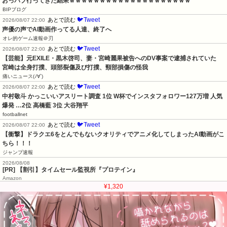
おっパブ行ってきた結果ｗｗｗｗｗｗｗｗｗｗｗｗｗｗｗｗｗｗｗｗ
BIPブログ
🐦Tweet
あとで読む
2026/08/07 22:00
声優の声でAI動画作ってる人達、終了へ
オレ的ゲーム速報＠刃
🐦Tweet
あとで読む
2026/08/07 22:00
【芸能】元EXILE・黒木啓司、妻・宮崎麗果被告へのDV事案で逮捕されていた　
宮崎は全身打撲、頭部裂傷及び打撲、頸部損傷の怪我
痛いニュース(ﾉ∀`)
🐦Tweet
あとで読む
2026/08/07 22:00
中村敬斗 かっこいいアスリート調査 1位 W杯でインスタフォロワー127万増 人気
爆発 …2位 高橋藍 3位 大谷翔平
footballnet
🐦Tweet
あとで読む
2026/08/07 22:00
【衝撃】ドラクエ6をとんでもないクオリティでアニメ化してしまったAI動画がこ
ちら！！！
ジャンプ速報
2026/08/08
[PR] 【割引】タイムセール監視所『プロテイン』
Amazon
¥1,320