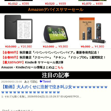
¥1,012
→ ¥399
¥3,520
→ ¥499
¥1,870
→ ¥499
Amazonデバイスサマーセール
¥19,980
→ ¥16,980
¥12,980
→ ¥9,980
¥6,980
→ ¥4,980
【全巻99円】
秋田書店『ババンババンバンバンパイア』最新巻発売記念！
【全巻99円】
秋田書店『クローバー』『チキン』『ドロップOG』1週間限定！
【最大65%OFF】
Kindle本 サマーセール第2弾
Amazon・Kindleのセール情報まとめは
こちら
注目の記事
🐦Tweet
あとで読む
2026/06/03 23:00
【動画】大人のくせに注射で泣き叫ぶ女ｗｗｗｗｗｗｗｗｗ
ｗｗｗｗｗｗｗｗｗｗｗｗｗｗｗ
1: それでも動く名無し 2026/05/24(日) 21:15:29.57 ID:UQA8S7PC0…
【2ch】ニュー速クオリティ