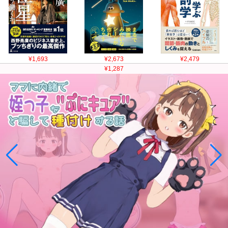
¥1,693
¥2,673
¥2,479
¥1,287