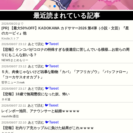
最近読まれている記事
2026/08/20まで
[PR]
【最大50%OFF】KADOKAWA カドサマー2026 第4弾（小説・文芸）『星
のカービィ』他
Kindleストア
🐦Tweet
あとで読む
2026/08/07 23:12
【悲報】ケンコバがコロナの特殊すぎる後遺症に苦しんでいる模様…お前らの周
りにもこんな奴いる？
NEWSまとめもりー
🐦Tweet
あとで読む
2026/08/07 23:12
５大、肉食じゃないけど凶暴な動物「カバ」「アフリカゾウ」「バッファロー」
「コーカサスオオカブト」
哲学ニュースnwk
🐦Tweet
あとで読む
2026/08/07 23:17
【悲報】18歳で無期懲役になった奴、怖い
ネギ速
🐦Tweet
あとで読む
2026/08/07 22:11
レインボー池田、アナウンサーと結婚ｗｗｗｗｗ
mashlife通信
🐦Tweet
あとで読む
2026/08/07 22:10
【悲報】社内リア充カップルに負けた結果がこれｗｗｗｗ