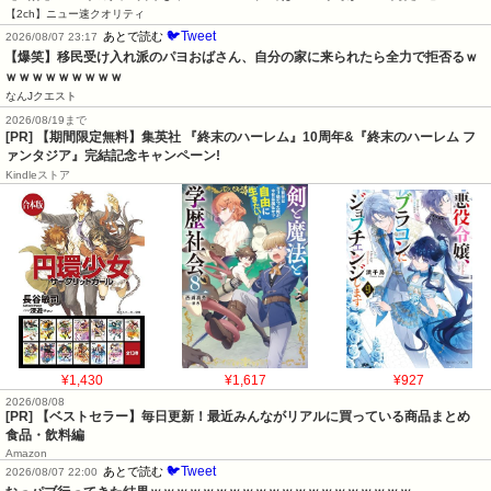
【2ch】ニュー速クオリティ
🐦Tweet
あとで読む
2026/08/07 23:17
【爆笑】移民受け入れ派のパヨおばさん、自分の家に来られたら全力で拒否るｗ
ｗｗｗｗｗｗｗｗｗ
なんJクエスト
2026/08/19まで
[PR] 【期間限定無料】集英社 『終末のハーレム』10周年&『終末のハーレム フ
ァンタジア』完結記念キャンペーン!
Kindleストア
¥1,430
¥1,617
¥927
2026/08/08
[PR] 【ベストセラー】毎日更新！最近みんながリアルに買っている商品まとめ
食品・飲料編
Amazon
🐦Tweet
あとで読む
2026/08/07 22:00