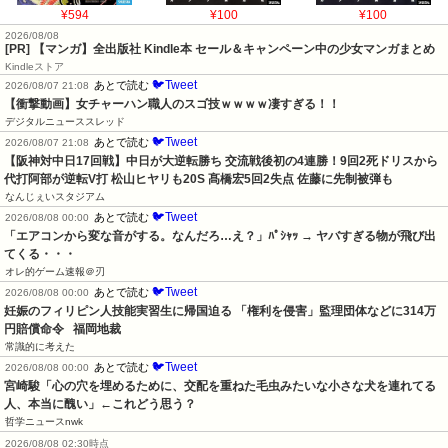
¥594
¥100
¥100
2026/08/08
[PR] 【マンガ】全出版社 Kindle本 セール＆キャンペーン中の少女マンガまとめ
Kindleストア
🐦Tweet
あとで読む
2026/08/07 21:08
【衝撃動画】女チャーハン職人のスゴ技ｗｗｗｗ凄すぎる！！
デジタルニューススレッド
🐦Tweet
あとで読む
2026/08/07 21:08
【阪神対中日17回戦】中日が大逆転勝ち 交流戦後初の4連勝！9回2死ドリスから
代打阿部が逆転V打 松山ヒヤリも20S 髙橋宏5回2失点 佐藤に先制被弾も
なんじぇいスタジアム
🐦Tweet
あとで読む
2026/08/08 00:00
「エアコンから変な音がする。なんだろ…え？」ﾊﾟｼｬｯ → ヤバすぎる物が飛び出
てくる・・・
オレ的ゲーム速報＠刃
🐦Tweet
あとで読む
2026/08/08 00:00
妊娠のフィリピン人技能実習生に帰国迫る 「権利を侵害」監理団体などに314万
円賠償命令   福岡地裁
常識的に考えた
🐦Tweet
あとで読む
2026/08/08 00:00
宮崎駿「心の穴を埋めるために、交配を重ねた毛虫みたいな小さな犬を連れてる
人、本当に醜い」←これどう思う？
哲学ニュースnwk
2026/08/08 02:30時点