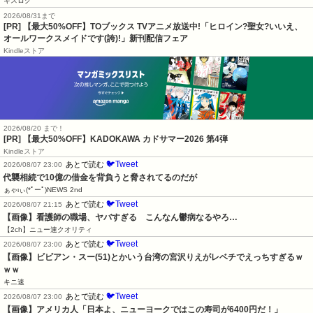
キスログ
2026/08/31まで
[PR] 【最大50%OFF】TOブックス TVアニメ放送中!「ヒロイン?聖女?いいえ、
オールワークスメイドです(誇)!」新刊配信フェア
Kindleストア
2026/08/20 まで！
[PR]
【最大50%OFF】KADOKAWA カドサマー2026 第4弾
Kindleストア
🐦Tweet
あとで読む
2026/08/07 23:00
代襲相続で10億の借金を背負うと脅されてるのだが
ぁゃιぃ(*ﾟーﾟ)NEWS 2nd
🐦Tweet
あとで読む
2026/08/07 21:15
【画像】看護師の職場、ヤバすぎる　こんなん鬱病なるやろ…
【2ch】ニュー速クオリティ
🐦Tweet
あとで読む
2026/08/07 23:00
【画像】ビビアン・スー(51)とかいう台湾の宮沢りえがレベチでえっちすぎるｗ
ｗｗ
キニ速
🐦Tweet
あとで読む
2026/08/07 23:00
【画像】アメリカ人「日本よ、ニューヨークではこの寿司が6400円だ！」