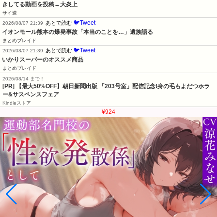
きしてる動画を投稿→大炎上
サイ速
🐦Tweet
あとで読む
2026/08/07 21:39
イオンモール熊本の爆発事故「本当のことを…」遺族語る
まとめブレイド
🐦Tweet
あとで読む
2026/08/07 21:39
いかりスーパーのオススメ商品
まとめブレイド
2026/08/14 まで！
[PR] 【最大50%OFF】朝日新聞出版 「203号室」配信記念!身の毛もよだつホラ
ー&サスペンスフェア
Kindleストア
¥924