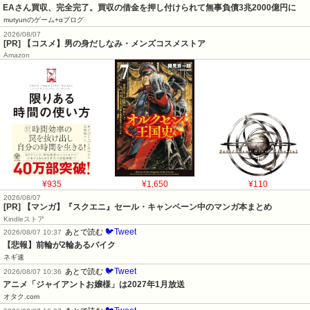
EAさん買収、完全完了。買収の借金を押し付けられて無事負債3兆2000億円に
mutyunのゲーム+αブログ
2026/08/07
[PR] 【コスメ】男の身だしなみ・メンズコスメストア
Amazon
¥935
¥1,650
¥110
2026/08/07
[PR] 【マンガ】『スクエニ』セール・キャンペーン中のマンガ本まとめ
Kindleストア
🐦Tweet
あとで読む
2026/08/07 10:37
【悲報】前輪が2輪あるバイク
ネギ速
🐦Tweet
あとで読む
2026/08/07 10:36
アニメ「ジャイアントお嬢様」は2027年1月放送
オタク.com