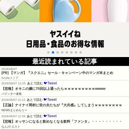
最近読まれている記事
2026/08/07
[PR] 【マンガ】『スクエニ』セール・キャンペーン中のマンガ本まとめ
Kindleストア
🐦Tweet
あとで読む
2026/08/07 12:25
【悲報】オキニの嬢に70回以上通ったらｗｗｗｗｗｗｗｗｗwwww
バズッター速報
🐦Tweet
あとで読む
2026/08/07 11:12
【正論】ナイナイ岡村に世の夫たちが『大共感』してしまうｗｗｗｗｗｗｗｗ
NEWSまとめもりー
🐦Tweet
あとで読む
2026/08/07 11:39
【悲報】オッサンになると飲めなくなる飲料「ファンタ」・・・・・・・・・
なんJクエスト