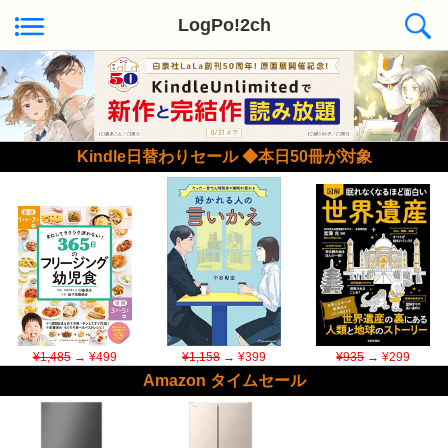
LogPo!2ch
Kindle日替わりセール ◆本日50冊が対象
¥1,485
→ ¥499
¥1,158
→ ¥399
¥935
→ ¥299
Amazon タイムセール