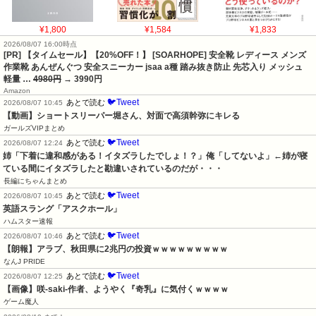
¥1,800
¥1,584
¥1,833
2026/08/07 16:00時点
[PR] 【タイムセール】【20%OFF！】 [SOARHOPE] 安全靴 レディース メンズ
作業靴 あんぜんぐつ 安全スニーカー jsaa a種 踏み抜き防止 先芯入り メッシュ
軽量 …
4980円
→ 3990円
Amazon
🐦Tweet
あとで読む
2026/08/07 10:45
【動画】ショートスリーパー堀さん、対面で高須幹弥にキレる
ガールズVIPまとめ
🐦Tweet
あとで読む
2026/08/07 12:24
姉「下着に違和感がある！イタズラしたでしょ！？」俺「してないよ」←姉が寝
ている間にイタズラしたと勘違いされているのだが・・・
長編にちゃんまとめ
🐦Tweet
あとで読む
2026/08/07 10:45
英語スラング「アスクホール」
ハムスター速報
🐦Tweet
あとで読む
2026/08/07 10:46
【朗報】アラブ、秋田県に2兆円の投資ｗｗｗｗｗｗｗｗｗ
なんJ PRIDE
🐦Tweet
あとで読む
2026/08/07 12:25
【画像】咲-saki-作者、ようやく『奇乳』に気付くｗｗｗｗ
ゲーム魔人