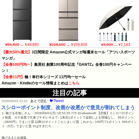
¥55,800
→ ¥49,980
¥218,000
→ ¥159,800
¥3,999
→ ¥2,183
【最大50%還元】
3日間限定 Amazon公式マンガ毎週末セール「アツいスポーツ
マンガ」
【全巻100円均一】
集英社 創業100周年記念『GANTZ』全巻100円キャンペー
ン！
【全巻11円】
極！単行本シリーズ 11円均一セール
Amazon・Kindleのセール情報まとめは
こちら
注目の記事
🐦Tweet
あとで読む
2026/06/03 22:43
スシローポイント制度、改善か改悪かで意見が割れてしまう
1: 稼げる名無しさん ：2026/06/01(月) 18:52:25.775 ID:wbatdovl0 【悲報】スシローのポイン
ト制度、ガチ改悪で乞食ブチギレ今まで↓ 1来店1ポイントで金額による増減なし。 36ポイント
（3600円）でまいど皿 以降12ポイントごとにまいど皿 これから↓ 100円で1ポイント 500ポイン
ト（5万）でまいど皿 やばすぎだろ… …
稼げるまとめ速報