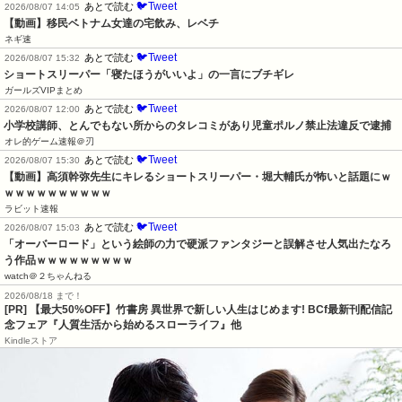
🐦Tweet
あとで読む
2026/08/07 14:05
【動画】移民ベトナム女達の宅飲み、レベチ
ネギ速
🐦Tweet
あとで読む
2026/08/07 15:32
ショートスリーパー「寝たほうがいいよ」の一言にブチギレ
ガールズVIPまとめ
🐦Tweet
あとで読む
2026/08/07 12:00
小学校講師、とんでもない所からのタレコミがあり児童ポルノ禁止法違反で逮捕
オレ的ゲーム速報＠刃
🐦Tweet
あとで読む
2026/08/07 15:30
【動画】高須幹弥先生にキレるショートスリーパー・堀大輔氏が怖いと話題にｗ
ｗｗｗｗｗｗｗｗｗｗ
ラビット速報
🐦Tweet
あとで読む
2026/08/07 15:03
「オーバーロード」という絵師の力で硬派ファンタジーと誤解させ人気出たなろ
う作品ｗｗｗｗｗｗｗｗｗ
watch＠２ちゃんねる
2026/08/18 まで！
[PR] 【最大50%OFF】竹書房 異世界で新しい人生はじめます! BCf最新刊配信記
念フェア『人質生活から始めるスローライフ』他
Kindleストア