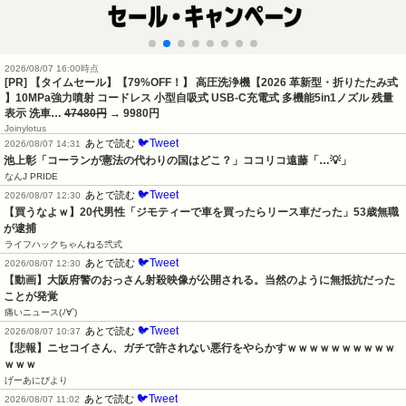
2026/08/07 16:00時点
[PR] 【タイムセール】【79%OFF！】 高圧洗浄機【2026 革新型・折りたたみ式
】10MPa強力噴射 コードレス 小型自吸式 USB-C充電式 多機能5in1ノズル 残量
表示 洗車…
47480円
→ 9980円
Joinylotus
🐦Tweet
あとで読む
2026/08/07 14:31
池上彰「コーランが憲法の代わりの国はどこ？」ココリコ遠藤「…💡」
なんJ PRIDE
🐦Tweet
あとで読む
2026/08/07 12:30
【買うなよｗ】20代男性「ジモティーで車を買ったらリース車だった」53歳無職
が逮捕
ライフハックちゃんねる弐式
🐦Tweet
あとで読む
2026/08/07 12:30
【動画】大阪府警のおっさん射殺映像が公開される。当然のように無抵抗だった
ことが発覚
痛いニュース(ﾉ∀`)
🐦Tweet
あとで読む
2026/08/07 10:37
【悲報】ニセコイさん、ガチで許されない悪行をやらかすｗｗｗｗｗｗｗｗｗｗ
ｗｗｗ
げーあにびより
🐦Tweet
あとで読む
2026/08/07 11:02