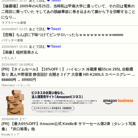
🐦Tweet
あとで読む
2026/08/07 10:37
【修羅場】2005年の4月25日、当時私は甲南大学に通っていて、その日は電車の
二両目に乗っていた そしてあの脱線事故に巻き込まれて膝から下を切断すること
になり…
ラブラドール速報
🐦Tweet
あとで読む
2026/08/07 13:25
【悲報】ちんぽに下味つけてピンサロいったらｗｗｗｗｗｗｗｗｗwwww
バズッター速報
🐦Tweet
あとで読む
2026/08/07 15:03
【画像】稲村亜美さん
いたしん！
2026/08/07 16:00時点
[PR] 【タイムセール】【10%OFF！】 ハイセンス 冷蔵庫 幅55cm 295L 自動霜
取り 真ん中野菜室 静音設計 右開き 3ドア 大容量 HR-K280LS スペースグレー …
55800円
→ 49980円
Hisense(ハイセンス)
2026/08/20 まで！
[PR]
【最大65%OFF】Amazon公式 Kindle本 サマーセール第2弾（タレント写真
集）『井口裕香』他
Kindleストア