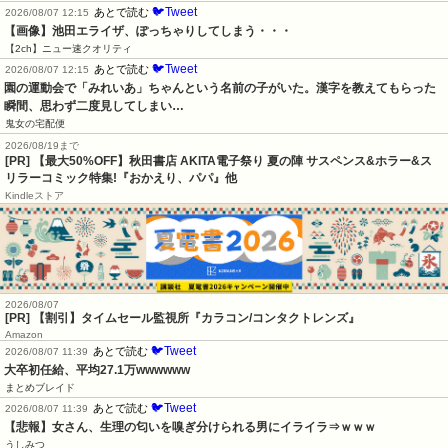
🐦Tweet
あとで読む
2026/08/07 12:15
【画像】池田エライザ、ぽっちゃりしてしまう・・・
【2ch】ニュー速クオリティ
🐦Tweet
あとで読む
2026/08/07 12:15
園の運動会で「みれいあ」ちゃんという名前の子がいた。漢字を教えてもらった
瞬間、思わず二度見してしまい…
鬼女の宅配便
2026/08/19まで
[PR] 【最大50%OFF】秋田書店 AKITA電子祭り 夏の陣 サスペンス&ホラー&ス
リラーコミック特集!『おかえり、パパ』他
Kindleストア
2026/08/07
[PR] 【割引】タイムセール監視所『カラコン/コンタクトレンズ』
Amazon
🐦Tweet
あとで読む
2026/08/07 11:39
大卒初任給、平均27.1万wwwwww
まとめブレイド
🐦Tweet
あとで読む
2026/08/07 11:39
【悲報】女さん、生理の匂いを嗅ぎ分けられる男にイライラ⇒ｗｗｗ
うしみつ