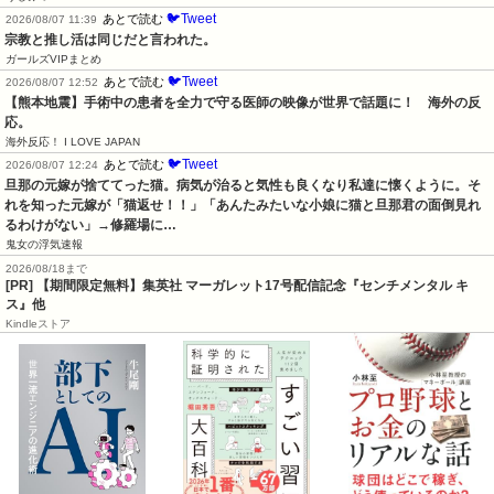
🐦Tweet
あとで読む
2026/08/07 11:39
宗教と推し活は同じだと言われた。
ガールズVIPまとめ
🐦Tweet
あとで読む
2026/08/07 12:52
【熊本地震】手術中の患者を全力で守る医師の映像が世界で話題に！　海外の反
応。
海外反応！ I LOVE JAPAN
🐦Tweet
あとで読む
2026/08/07 12:24
旦那の元嫁が捨ててった猫。病気が治ると気性も良くなり私達に懐くように。そ
れを知った元嫁が「猫返せ！！」「あんたみたいな小娘に猫と旦那君の面倒見れ
るわけがない」→修羅場に…
鬼女の浮気速報
2026/08/18まで
[PR] 【期間限定無料】集英社 マーガレット17号配信記念『センチメンタル キ
ス』他
Kindleストア