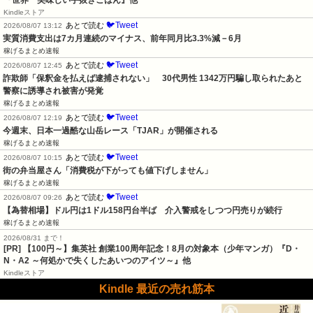
『世界一美味しい手抜きごはん』他
Kindleストア
🐦Tweet
あとで読む
2026/08/07 13:12
実質消費支出は7カ月連続のマイナス、前年同月比3.3%減－6月
稼げるまとめ速報
🐦Tweet
あとで読む
2026/08/07 12:45
詐欺師「保釈金を払えば逮捕されない」　30代男性 1342万円騙し取られたあと
警察に誘導され被害が発覚
稼げるまとめ速報
🐦Tweet
あとで読む
2026/08/07 12:19
今週末、日本一過酷な山岳レース「TJAR」が開催される
稼げるまとめ速報
🐦Tweet
あとで読む
2026/08/07 10:15
街の弁当屋さん「消費税が下がっても値下げしません」
稼げるまとめ速報
🐦Tweet
あとで読む
2026/08/07 09:26
【為替相場】ドル円は1ドル158円台半ば　介入警戒をしつつ円売りが続行
稼げるまとめ速報
2026/08/31 まで！
[PR]
【100円～】集英社 創業100周年記念！8月の対象本（少年マンガ）『D・
N・A2 ～何処かで失くしたあいつのアイツ～』他
Kindleストア
Kindle 最近の売れ筋本