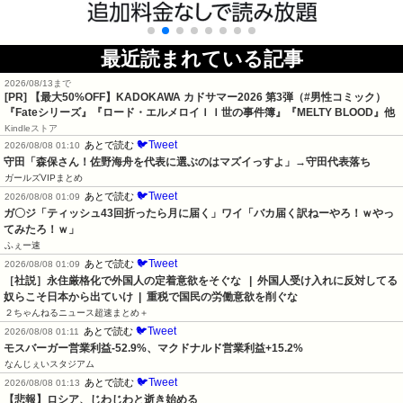
最近読まれている記事
2026/08/13まで
[PR]
【最大50%OFF】KADOKAWA カドサマー2026 第3弾（#男性コミック）
『Fateシリーズ』『ロード・エルメロイＩＩ世の事件簿』『MELTY BLOOD』他
Kindleストア
🐦Tweet
あとで読む
2026/08/08 01:10
守田「森保さん！佐野海舟を代表に選ぶのはマズイっすよ」→守田代表落ち
ガールズVIPまとめ
🐦Tweet
あとで読む
2026/08/08 01:09
ガ〇ジ「ティッシュ43回折ったら月に届く」ワイ「バカ届く訳ねーやろ！ｗやっ
てみたろ！ｗ」
ふぇー速
🐦Tweet
あとで読む
2026/08/08 01:09
［社説］永住厳格化で外国人の定着意欲をそぐな   |  外国人受け入れに反対してる
奴らこそ日本から出ていけ  |  重税で国民の労働意欲を削ぐな
２ちゃんねるニュース超速まとめ＋
🐦Tweet
あとで読む
2026/08/08 01:11
モスバーガー営業利益-52.9%、マクドナルド営業利益+15.2%
なんじぇいスタジアム
🐦Tweet
あとで読む
2026/08/08 01:13
【悲報】ロシア、じわじわと逝き始める