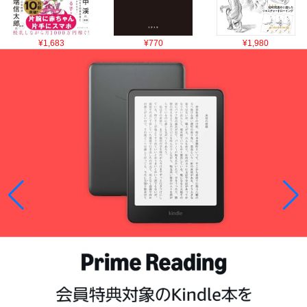
¥1,683
¥770
¥1,980