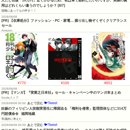
人だと往復「10万円」近くかかるため、私は車で節約したいのですが、実際の費
用はどれくらい違うのでしょうか？ [8/7]
国難にあってもの申す！！
2026/08/08
[PR] 【在庫処分】ファッション・PC・家電… 掘り出し物ぞくぞくクリアランス
セール
Amazon
¥770
¥100
¥651
2026/08/08
[PR] 【マンガ】『実業之日本社』セール・キャンペーン中のマンガ本まとめ
Kindleストア
🐦Tweet
あとで読む
2026/08/08 00:00
妊娠のフィリピン人技能実習生に帰国迫る 「権利を侵害」監理団体などに314万
円賠償命令   福岡地裁
常識的に考えた
🐦Tweet
あとで読む
2026/08/08 00:59