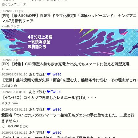
働くモノニュース
2026/08/11まで
[PR] 【最大50%OFF】白泉社 ドラマ化決定!!「虐殺ハッピーエンド」 ヤングアニ
マル7月新刊フェア
Kindleストア
2026/08/08
[PR] 【特集】CIO 薄型＆持ち歩き充電 外出先でもスマートに使える薄型充電
Amazon
🐦Tweet
あとで読む
2026/08/08 01:10
【悲報】趣味没頭で妻が失踪！面会0を望む夫、離婚条件に悩む…その理由がこれ
気団まとめ
🐦Tweet
あとで読む
2026/08/08 01:13
【ゼンゼロ】コイカツで再現したレミエールすげえ・・・
オタク.com
🐦Tweet
あとで読む
2026/08/08 01:12
愛国者「ついにホンダのディーラー整備工もグエンの手に堕ちました。二度と行
きません」
ガールズVIPまとめ
🐦Tweet
あとで読む
2026/08/08 01:12