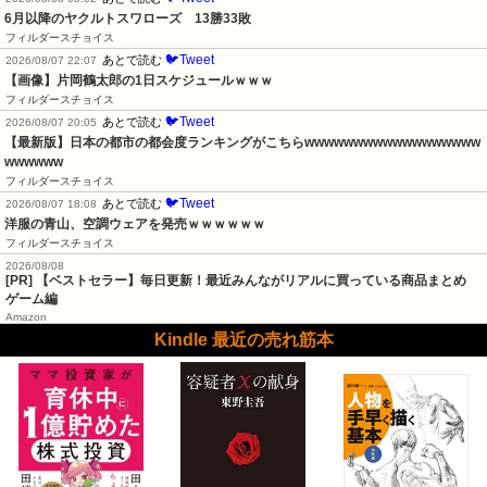
6月以降のヤクルトスワローズ　13勝33敗
フィルダースチョイス
🐦Tweet
あとで読む
2026/08/07 22:07
【画像】片岡鶴太郎の1日スケジュールｗｗｗ
フィルダースチョイス
🐦Tweet
あとで読む
2026/08/07 20:05
【最新版】日本の都市の都会度ランキングがこちらwwwwwwwwwwwwwwwwww
wwwwww
フィルダースチョイス
🐦Tweet
あとで読む
2026/08/07 18:08
洋服の青山、空調ウェアを発売ｗｗｗｗｗｗ
フィルダースチョイス
2026/08/08
[PR] 【ベストセラー】毎日更新！最近みんながリアルに買っている商品まとめ
ゲーム編
Amazon
Kindle 最近の売れ筋本