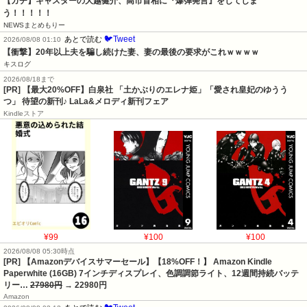
【ガチ】キャスターの大越健介、高市首相に『爆弾発言』をしてしま
う！！！！！
NEWSまとめもりー
🐦Tweet
あとで読む
2026/08/08 01:10
【衝撃】20年以上夫を騙し続けた妻、妻の最後の要求がこれｗｗｗｗ
キスログ
2026/08/18まで
[PR] 【最大20%OFF】白泉社 「土かぶりのエレナ姫」「愛され皇妃のゆうう
つ」 待望の新刊♪ LaLa&メロディ新刊フェア
Kindleストア
¥99
¥100
¥100
2026/08/08 05:30時点
[PR] 【Amazonデバイスサマーセール】【18%OFF！】 Amazon Kindle
Paperwhite (16GB) 7インチディスプレイ、色調調節ライト、12週間持続バッテ
リー…
27980円
→ 22980円
Amazon