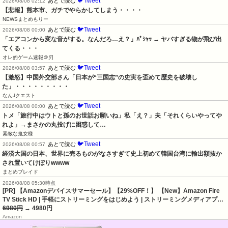
🐦Tweet
あとで読む
2026/08/08 02:12
【悲報】熊本市、ガチでやらかしてしまう・・・・
NEWSまとめもりー
🐦Tweet
あとで読む
2026/08/08 00:00
「エアコンから変な音がする。なんだろ…え？」ﾊﾟｼｬｯ → ヤバすぎる物が飛び出
てくる・・・
オレ的ゲーム速報＠刃
🐦Tweet
あとで読む
2026/08/08 03:57
【激怒】中国外交部さん「日本が“三国志”の史実を歪めて歴史を破壊し
た」・・・・・・・・・
なんJクエスト
🐦Tweet
あとで読む
2026/08/08 00:00
トメ「旅行中はウトと孫のお世話お願いね」私「え？」夫「それくらいやってや
れよ」→まさかの丸投げに困惑して…
素敵な鬼女様
🐦Tweet
あとで読む
2026/08/08 00:57
経済大国の日本、世界に売るものがなさすぎて史上初めて韓国台湾に輸出額抜か
され置いてけぼりwwww
まとめブレイド
2026/08/08 05:30時点
[PR] 【Amazonデバイスサマーセール】【29%OFF！】 【New】Amazon Fire
TV Stick HD | 手軽にストリーミングをはじめよう | ストリーミングメディアプ…
6980円
→ 4980円
Amazon