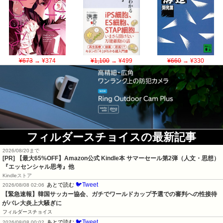
¥673
→ ¥374
¥1,100
→ ¥499
¥660
→ ¥330
フィルダースチョイスの最新記事
2026/08/20まで
[PR]
【最大65%OFF】Amazon公式 Kindle本 サマーセール第2弾（人文・思想）
『エッセンシャル思考』他
Kindleストア
🐦Tweet
あとで読む
2026/08/08 02:06
【緊急速報】韓国サッカー協会、ガチでワールドカップ予選での審判への性接待
がバレ大炎上大騒ぎに
フィルダースチョイス
🐦Tweet
あとで読む
2026/08/08 00:02