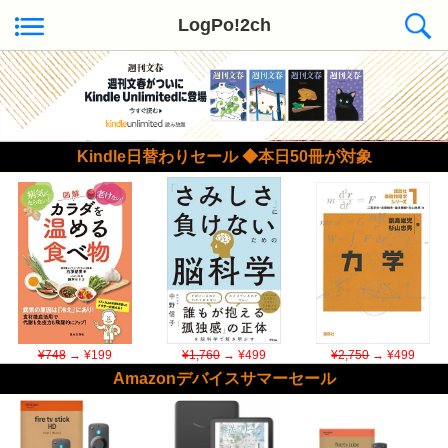
LogPo!2ch
Kindle日替わりセール ◆本日50冊が対象
¥748
→ ¥199
¥1,760
→ ¥499
¥2,750
→ ¥499
Amazonデバイスサマーセール