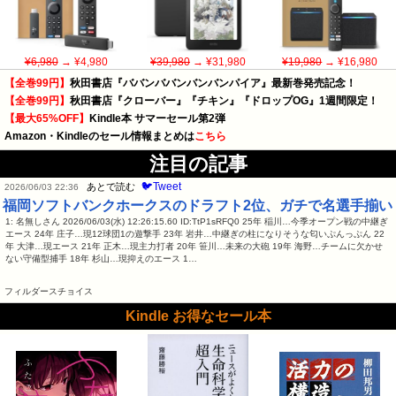
¥6,980
→ ¥4,980
¥39,980
→ ¥31,980
¥19,980
→ ¥16,980
【全巻99円】
秋田書店『ババンババンバンバンパイア』最新巻発売記念！
【全巻99円】
秋田書店『クローバー』『チキン』『ドロップOG』1週間限定！
【最大65%OFF】
Kindle本 サマーセール第2弾
Amazon・Kindleのセール情報まとめは
こちら
注目の記事
🐦Tweet
あとで読む
2026/06/03 22:36
福岡ソフトバンクホークスのドラフト2位、ガチで名選手揃い
1: 名無しさん 2026/06/03(水) 12:26:15.60 ID:TtP1sRFQ0 25年 稲川…今季オープン戦の中継ぎ
エース 24年 庄子…現12球団1の遊撃手 23年 岩井…中継ぎの柱になりそうな匂いぷんっぷん 22
年 大津…現エース 21年 正木…現主力打者 20年 笹川…未来の大砲 19年 海野…チームに欠かせ
ない守備型捕手 18年 杉山…現抑えのエース 1…
フィルダースチョイス
Kindle お得なセール本