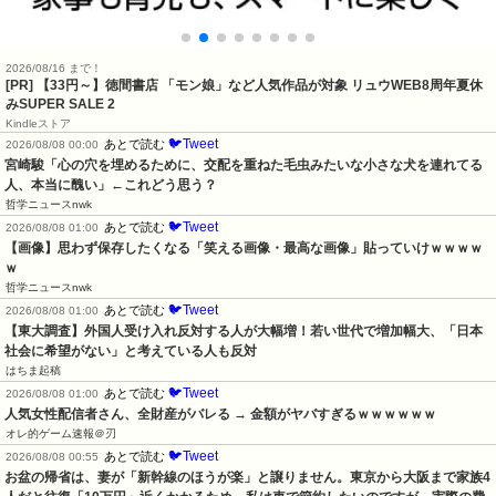
2026/08/16 まで！
[PR]
【33円～】徳間書店 「モン娘」など人気作品が対象 リュウWEB8周年夏休
みSUPER SALE 2
Kindleストア
🐦Tweet
あとで読む
2026/08/08 00:00
宮崎駿「心の穴を埋めるために、交配を重ねた毛虫みたいな小さな犬を連れてる
人、本当に醜い」←これどう思う？
哲学ニュースnwk
🐦Tweet
あとで読む
2026/08/08 01:00
【画像】思わず保存したくなる「笑える画像・最高な画像」貼っていけｗｗｗｗ
ｗ
哲学ニュースnwk
🐦Tweet
あとで読む
2026/08/08 01:00
【東大調査】外国人受け入れ反対する人が大幅増！若い世代で増加幅大、「日本
社会に希望がない」と考えている人も反対
はちま起稿
🐦Tweet
あとで読む
2026/08/08 01:00
人気女性配信者さん、全財産がバレる → 金額がヤバすぎるｗｗｗｗｗｗ
オレ的ゲーム速報＠刃
🐦Tweet
あとで読む
2026/08/08 00:55
お盆の帰省は、妻が「新幹線のほうが楽」と譲りません。東京から大阪まで家族4