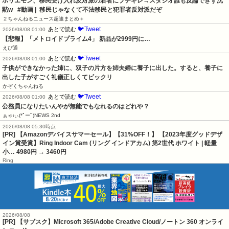
ホリエモン、移民受け入れ反対派の若者にブチギレ→スタジオ誰も反論できず沈
黙w   #動画 |  移民じゃなくて不法移民と犯罪者反対派だぞ
２ちゃんねるニュース超速まとめ＋
🐦Tweet
あとで読む
2026/08/08 01:00
【悲報】「メトロイドプライム4」 新品が2999円に…
えび通
🐦Tweet
あとで読む
2026/08/08 01:00
子供ができなかった姉に、双子の片方を姉夫婦に養子に出した。すると、養子に
出した子がすごく礼儀正しくてビックリ
かぞくちゃんねる
🐦Tweet
あとで読む
2026/08/08 01:00
公務員になりたいんやが無能でもなれるのはどれや？
ぁゃιぃ(*ﾟーﾟ)NEWS 2nd
2026/08/08 05:30時点
[PR] 【Amazonデバイスサマーセール】【31%OFF！】 【2023年度グッドデザ
イン賞受賞】Ring Indoor Cam (リング インドアカム) 第2世代 ホワイト | 軽量
小…
4980円
→ 3460円
Ring
2026/08/08
[PR] 【サブスク】Microsoft 365/Adobe Creative Cloud/ノートン 360 オンライ