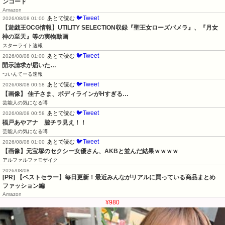
ンコード
Amazon
🐦Tweet
あとで読む
2026/08/08 01:00
【遊戯王OCG情報】UTILITY SELECTION収録『聖王女ローズパメラ』、『月女
神の至天』等の実物動画
スターライト速報
🐦Tweet
あとで読む
2026/08/08 01:00
開示請求が届いた…
ついんてーる速報
🐦Tweet
あとで読む
2026/08/08 00:58
【画像】 佳子さま、ボディラインがHすぎる…
芸能人の気になる噂
🐦Tweet
あとで読む
2026/08/08 00:58
福戸あやアナ　脇チラ見え！！
芸能人の気になる噂
🐦Tweet
あとで読む
2026/08/08 01:00
【画像】元宝塚のセクシー女優さん、AKBと並んだ結果ｗｗｗｗ
アルファルファモザイク
2026/08/08
[PR] 【ベストセラー】毎日更新！最近みんながリアルに買っている商品まとめ
ファッション編
Amazon
¥980