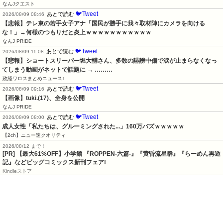
なんJクエスト
🐦Tweet
あとで読む
2026/08/09 08:46
【悲報】テレ東の若手女子アナ「国民が勝手に我々取材陣にカメラを向ける
な！」→何様のつもりだと炎上ｗｗｗｗｗｗｗｗｗｗｗ
なんJ PRIDE
🐦Tweet
あとで読む
2026/08/09 11:08
【悲報】ショートスリーパー堀大輔さん、多数の誹謗中傷で涙が止まらなくなっ
てしまう動画がネットで話題に → ………
政経ワロスまとめニュース♪
🐦Tweet
あとで読む
2026/08/09 09:16
【画像】tuki.(17)、全身を公開
なんJ PRIDE
🐦Tweet
あとで読む
2026/08/09 08:00
成人女性「私たちは、グルーミングされた...」160万バズｗｗｗｗｗ
【2ch】ニュー速クオリティ
2026/08/12 まで！
[PR] 【最大61%OFF】小学館 『ROPPEN-六篇-』『黄昏流星群』『らーめん再遊
記』などビッグコミックス新刊フェア!
Kindleストア