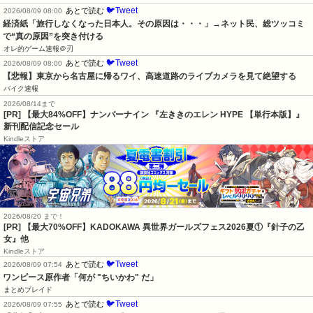
🐦Tweet
あとで読む
2026/08/09 08:00
経済紙「旅行しなくなった日本人。その原因は・・・」→ネット民、総ツッコミ
で“真の原因”を突き付ける
オレ的ゲーム速報＠刃
🐦Tweet
あとで読む
2026/08/09 08:00
【悲報】東京から名古屋に帰るワイ、高速道路のライブカメラを見て絶望する
バイク速報
2026/08/14まで
[PR] 【最大84%OFF】ナンバーナイン 『左ききのエレン HYPE 【単行本版】』
新刊配信記念セール
Kindleストア
2026/08/20 まで！
[PR] 【最大70%OFF】KADOKAWA 異世界ガールズフェス2026夏①『針子の乙
女』他
Kindleストア
🐦Tweet
あとで読む
2026/08/09 07:54
ワンピース原作者「何が "ちいかわ" だ」
まとめブレイド
🐦Tweet
あとで読む
2026/08/09 07:55