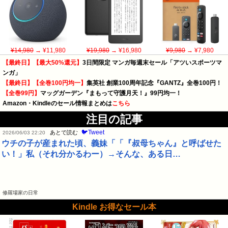
¥14,980
→ ¥11,980
¥19,980
→ ¥16,980
¥9,980
→ ¥7,980
【最終日】【最大50%還元】
3日間限定 マンガ毎週末セール「アツいスポーツマ
ンガ」
【最終日】【全巻100円均一】
集英社 創業100周年記念『GANTZ』全巻100円！
【全巻99円】
マッグガーデン『まもって守護月天！』99円均一！
Amazon・Kindleのセール情報まとめは
こちら
注目の記事
🐦Tweet
あとで読む
2026/06/03 22:20
ウチの子が産まれた頃、義妹「「『叔母ちゃん』と呼ばせた
い！」私（それ分かるわー）→そんな、ある日…
修羅場家の日常
Kindle お得なセール本