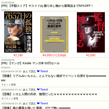
2026/08/09
[PR] 【半額ストア】ヤスイイね 掘り出し物から新商品まで50%OFF！
Amazon
¥2,180
¥4,950 (+1,516pt)
¥2,000
2026/08/09
[PR] 【マンガ】Kindle マンガ本 55円セール
Amazon
🐦Tweet
あとで読む
2026/08/09 08:50
【画像】リアルみいちゃん、とんでもない格好でイベント出演するwwwwwwww
ww
ラビット速報
🐦Tweet
あとで読む
2026/08/09 07:44
【悲報】シカと人間の共存、無理だったｗｗｗｗｗｗｗｗｗｗｗｗｗｗｗ
ダイエット速報
🐦Tweet
あとで読む
2026/08/09 07:45
【画像】株の暴落を描いた漫画、ガチで怖いwwwww