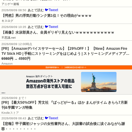
アニゲー速報
🐦Tweet
あとで読む
2026/08/09 08:50
【愕然】男の浮気行動ランク第1位！その理由がｗｗｗｗ
キスログ
🐦Tweet
あとで読む
2026/08/09 10:35
【画像】水泳部員さん、全員ギリギリ見えないｗｗｗｗｗｗｗｗｗｗｗ
不思議.net
2026/08/09 12:00時点
[PR] 【Amazonデバイスサマーセール】【29%OFF！】 【New】Amazon Fire
TV Stick HD | 手軽にストリーミングをはじめよう | ストリーミングメディアプ…
6980円
→ 4980円
Amazon
2026/08/09 まで！
[PR] 【最大50%OFF】芳文社 『ばっどがーる』ほか まんがタイム きらら7月新
刊&学園マンガ特集
Kindleストア
🐦Tweet
あとで読む
2026/08/09 08:43
【悲報】甲子園初ジャッジの女性審判さん、大誤審の試合後に涙ぐみながら謝
罪・・・・・・・・・