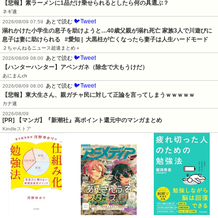
【悲報】素ラーメンに1品だけ乗せられるとしたら何の具選ぶ？
ネギ速
🐦Tweet
あとで読む
2026/08/09 07:59
溺れかけた小学生の息子を助けようと…40歳父親が溺れ死亡 家族3人で川遊びに 
息子は妻に助けられる   #愛知 |  大黒柱が亡くなったら妻子は人生ハードモード
２ちゃんねるニュース超速まとめ＋
🐦Tweet
あとで読む
2026/08/09 08:00
【ハンターハンター】アベンガネ（除念で大もうけだ）
あにまんch
🐦Tweet
あとで読む
2026/08/09 08:00
【悲報】東大生さん、親ガチャ民に対して正論を言ってしまうｗｗｗｗｗ
カナ速
2026/08/09
[PR] 【マンガ】『新潮社』高ポイント還元中のマンガまとめ
Kindleストア