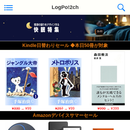
LogPo!2ch
Kindle日替わりセール ◆本日50冊が対象
¥330
→ ¥99
¥297
→ ¥99
¥990
→ ¥399
Amazonデバイスサマーセール