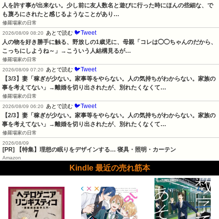
人を許す事が出来ない。少し前に友人数名と遊びに行った時にほんの些細な、で
も蔑ろにされたと感じるようなことがあり…
修羅場家の日常
🐦Tweet
あとで読む
2026/08/09 08:20
人の物を好き勝手に触る、野放しの1歳児に、母親「コレは◯◯ちゃんのだから、
こっちにしようね～」→こういう人結構見るが…
修羅場家の日常
🐦Tweet
あとで読む
2026/08/09 07:20
【3/3】妻「稼ぎが少ない。家事等をやらない。人の気持ちがわからない。家族の
事を考えてない」→離婚を切り出されたが、別れたくなくて…
修羅場家の日常
🐦Tweet
あとで読む
2026/08/09 06:20
【2/3】妻「稼ぎが少ない。家事等をやらない。人の気持ちがわからない。家族の
事を考えてない」→離婚を切り出されたが、別れたくなくて…
修羅場家の日常
2026/08/09
[PR] 【特集】理想の眠りをデザインする… 寝具・照明・カーテン
Amazon
Kindle 最近の売れ筋本