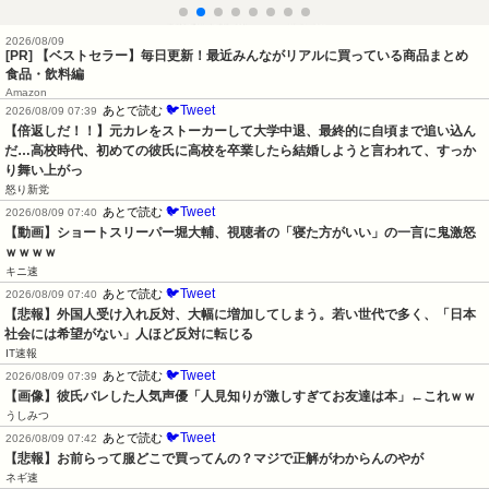
2026/08/09
[PR] 【ベストセラー】毎日更新！最近みんながリアルに買っている商品まとめ
食品・飲料編
Amazon
🐦Tweet
あとで読む
2026/08/09 07:39
【倍返しだ！！】元カレをストーカーして大学中退、最終的に自頃まで追い込ん
だ…高校時代、初めての彼氏に高校を卒業したら結婚しようと言われて、すっか
り舞い上がっ
怒り新党
🐦Tweet
あとで読む
2026/08/09 07:40
【動画】ショートスリーパー堀大輔、視聴者の「寝た方がいい」の一言に鬼激怒
ｗｗｗｗ
キニ速
🐦Tweet
あとで読む
2026/08/09 07:40
【悲報】外国人受け入れ反対、大幅に増加してしまう。若い世代で多く、「日本
社会には希望がない」人ほど反対に転じる
IT速報
🐦Tweet
あとで読む
2026/08/09 07:39
【画像】彼氏バレした人気声優「人見知りが激しすぎてお友達は本」←これｗｗ
うしみつ
🐦Tweet
あとで読む
2026/08/09 07:42
【悲報】お前らって服どこで買ってんの？マジで正解がわからんのやが
ネギ速