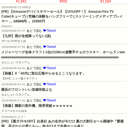
¥1,881
¥855
¥1,584
2026/08/09 12:00時点
[PR] 【Amazonデバイスサマーセール】【15%OFF！】 Amazon Fire TV
Cube(キューブ) | 究極の体験をハンズフリーで | ストリーミングメディアプレイ
ヤー …
19980円
→ 16980円
Amazon
🐦Tweet
あとで読む
2026/08/09 07:57
【九州】雨が全然降ってない(涙)
ガールズVIPまとめ
🐦Tweet
あとで読む
2026/08/09 07:56
メジャーリーグ全体ドラフト1位の188cm遊撃手チョロウスキー、ホームランww
wwwwwwwwwwwwwwwwwwwwwwwwwwwwwwwwwwwwwwwwwwwwww
なんじぇいスタジアム
🐦Tweet
あとで読む
2026/08/09 09:30
【画像】X「40代に宣伝広報やらせるとこうなります」
【2ch】ニュー速クオリティ
🐦Tweet
あとで読む
2026/08/09 07:43
横浜のフロントいい加減有能よな
なんじぇいスタジアム
🐦Tweet
あとで読む
2026/08/09 07:40
【画像】隣家の室外機、限界突破ｗｗｗｗｗｗ
スコールちゃんねる
2026/08/20 まで！
[PR]
【最大70％OFF】白泉社 あの名作が今だけ 夏の大割引セール開催中『愛蔵
版 花ざかりの君たちへ』他 8/13まで全巻セール有り