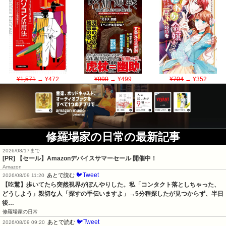
¥1,571
→ ¥472
¥990
→ ¥499
¥704
→ ¥352
修羅場家の日常の最新記事
2026/08/17まで
[PR]
【セール】Amazonデバイスサマーセール 開催中！
Amazon
🐦Tweet
あとで読む
2026/08/09 11:20
【吃驚】歩いてたら突然視界がぼんやりした。私「コンタクト落としちゃった、
どうしよう」親切な人「探すの手伝いますよ」→5分程探したが見つからず、半日
後…
修羅場家の日常
🐦Tweet
あとで読む
2026/08/09 09:20