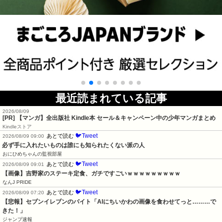
最近読まれている記事
2026/08/09
[PR] 【マンガ】全出版社 Kindle本 セール＆キャンペーン中の少年マンガまとめ
Kindleストア
🐦Tweet
あとで読む
2026/08/09 09:00
必ず手に入れたいものは誰にも知られたくない派の人
おにひめちゃんの監視部屋
🐦Tweet
あとで読む
2026/08/09 09:01
【画像】吉野家のステーキ定食、ガチですごいｗｗｗｗｗｗｗｗｗ
なんJ PRIDE
🐦Tweet
あとで読む
2026/08/09 07:20
【悲報】セブンイレブンのバイト「AIにちいかわの画像を食わせてっと………で
きた！」
ジャンプ速報