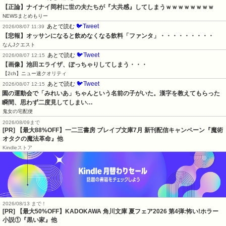
【正論】ナイナイ岡村に世の夫たちが『大共感』してしまうｗｗｗｗｗｗｗｗ
NEWSまとめもりー
🐦Tweet
あとで読む
2026/08/07 11:39
【悲報】オッサンになると飲めなくなる飲料「ファンタ」・・・・・・・・・
なんJクエスト
🐦Tweet
あとで読む
2026/08/07 12:15
【画像】池田エライザ、ぽっちゃりしてしまう・・・
【2ch】ニュー速クオリティ
🐦Tweet
あとで読む
2026/08/07 12:15
園の運動会で「みれいあ」ちゃんという名前の子がいた。漢字を教えてもらった
瞬間、思わず二度見してしまい…
鬼女の宅配便
2026/08/09まで
[PR] 【最大88%OFF】一二三書房 ブレイブ文庫7月 新刊配信キャンペーン『魔術
オタクの魔法革命』他
Kindleストア
2026/08/13 まで！
[PR] 【最大50%OFF】KADOKAWA 角川文庫 夏フェア2026 第4弾:怖い!ホラー
小説①『黒い家』他