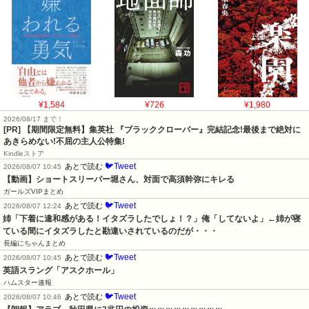
¥1,584
¥726
¥1,980
2026/08/17 まで！
[PR] 【期間限定無料】集英社 『ブラッククローバー』完結記念!最後まで絶対に
あきらめない!不屈の主人公特集!
Kindleストア
🐦Tweet
あとで読む
2026/08/07 10:45
【動画】ショートスリーパー堀さん、対面で高須幹弥にキレる
ガールズVIPまとめ
🐦Tweet
あとで読む
2026/08/07 12:24
姉「下着に違和感がある！イタズラしたでしょ！？」俺「してないよ」←姉が寝
ている間にイタズラしたと勘違いされているのだが・・・
長編にちゃんまとめ
🐦Tweet
あとで読む
2026/08/07 10:45
英語スラング「アスクホール」
ハムスター速報
🐦Tweet
あとで読む
2026/08/07 10:46