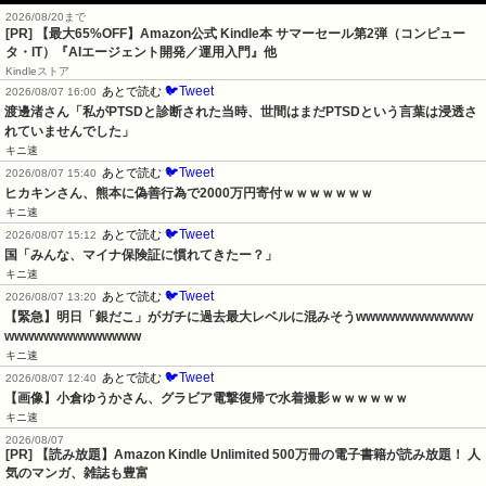
2026/08/20まで
[PR]
【最大65%OFF】Amazon公式 Kindle本 サマーセール第2弾（コンピュー
タ・IT）『AIエージェント開発／運用入門』他
Kindleストア
🐦Tweet
あとで読む
2026/08/07 16:00
渡邊渚さん「私がPTSDと診断された当時、世間はまだPTSDという言葉は浸透さ
れていませんでした」
キニ速
🐦Tweet
あとで読む
2026/08/07 15:40
ヒカキンさん、熊本に偽善行為で2000万円寄付ｗｗｗｗｗｗｗ
キニ速
🐦Tweet
あとで読む
2026/08/07 15:12
国「みんな、マイナ保険証に慣れてきたー？」
キニ速
🐦Tweet
あとで読む
2026/08/07 13:20
【緊急】明日「銀だこ」がガチに過去最大レベルに混みそうwwwwwwwwwwww
wwwwwwwwwwwwww
キニ速
🐦Tweet
あとで読む
2026/08/07 12:40
【画像】小倉ゆうかさん、グラビア電撃復帰で水着撮影ｗｗｗｗｗｗ
キニ速
2026/08/07
[PR] 【読み放題】Amazon Kindle Unlimited 500万冊の電子書籍が読み放題！ 人
気のマンガ、雑誌も豊富