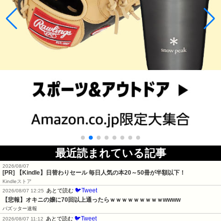
最近読まれている記事
2026/08/07
[PR]
【Kindle】日替わりセール 毎日人気の本20～50冊が半額以下！
Kindleストア
🐦Tweet
あとで読む
2026/08/07 12:25
【悲報】オキニの嬢に70回以上通ったらｗｗｗｗｗｗｗｗｗwwww
バズッター速報
🐦Tweet
あとで読む
2026/08/07 11:12