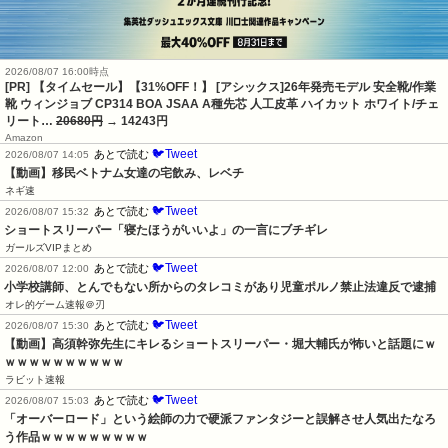
2026/08/07 16:00時点
[PR] 【タイムセール】【31%OFF！】 [アシックス]26年発売モデル 安全靴/作業
靴 ウィンジョブ CP314 BOA JSAA A種先芯 人工皮革 ハイカット ホワイト/チェ
リート…
20680円
→ 14243円
Amazon
🐦Tweet
あとで読む
2026/08/07 14:05
【動画】移民ベトナム女達の宅飲み、レベチ
ネギ速
🐦Tweet
あとで読む
2026/08/07 15:32
ショートスリーパー「寝たほうがいいよ」の一言にブチギレ
ガールズVIPまとめ
🐦Tweet
あとで読む
2026/08/07 12:00
小学校講師、とんでもない所からのタレコミがあり児童ポルノ禁止法違反で逮捕
オレ的ゲーム速報＠刃
🐦Tweet
あとで読む
2026/08/07 15:30
【動画】高須幹弥先生にキレるショートスリーパー・堀大輔氏が怖いと話題にｗ
ｗｗｗｗｗｗｗｗｗｗ
ラビット速報
🐦Tweet
あとで読む
2026/08/07 15:03
「オーバーロード」という絵師の力で硬派ファンタジーと誤解させ人気出たなろ
う作品ｗｗｗｗｗｗｗｗｗ