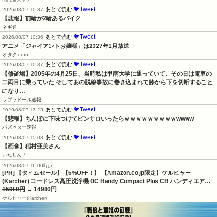
Kindleストア
🐦Tweet
あとで読む
2026/08/07 10:37
【悲報】前輪が2輪あるバイク
ネギ速
🐦Tweet
あとで読む
2026/08/07 10:36
アニメ「ジャイアントお嬢様」は2027年1月放送
オタク.com
🐦Tweet
あとで読む
2026/08/07 10:37
【修羅場】2005年の4月25日、当時私は甲南大学に通っていて、その日は電車の
二両目に乗っていた そしてあの脱線事故に巻き込まれて膝から下を切断すること
になり…
ラブラドール速報
🐦Tweet
あとで読む
2026/08/07 13:25
【悲報】ちんぽに下味つけてピンサロいったらｗｗｗｗｗｗｗｗｗwwww
バズッター速報
🐦Tweet
あとで読む
2026/08/07 15:03
【画像】稲村亜美さん
いたしん！
2026/08/07 16:00時点
[PR] 【タイムセール】【6%OFF！】 【Amazon.co.jp限定】ケルヒャー
(Karcher) コードレス高圧洗浄機 OC Handy Compact Plus CB ハンディエア…
15980円
→ 14980円
ケルヒャー(Karcher)