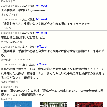
Kindleストア
🐦Tweet
あとで読む
2026/08/07 11:39
大卒初任給、平均27.1万wwwwww
まとめブレイド
🐦Tweet
あとで読む
2026/08/07 11:39
【悲報】女さん、生理の匂いを嗅ぎ分けられる男にイライラ⇒ｗｗｗ
うしみつ
🐦Tweet
あとで読む
2026/08/07 11:39
宗教と推し活は同じだと言われた。
ガールズVIPまとめ
🐦Tweet
あとで読む
2026/08/07 12:52
【熊本地震】手術中の患者を全力で守る医師の映像が世界で話題に！　海外の反
応。
海外反応！ I LOVE JAPAN
🐦Tweet
あとで読む
2026/08/07 12:24
旦那の元嫁が捨ててった猫。病気が治ると気性も良くなり私達に懐くように。そ
れを知った元嫁が「猫返せ！！」「あんたみたいな小娘に猫と旦那君の面倒見れ
るわけがない」→修羅場に…
鬼女の浮気速報
2026/08/16まで
[PR] 【最大20%OFF】白泉社 「育成ゲームに転生したのに、なぜか騎士達に溺
愛されてます」最新話配信フェア
Kindleストア