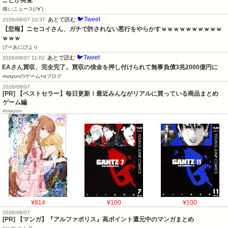
痛いニュース(ﾉ∀`)
🐦Tweet
あとで読む
2026/08/07 10:37
【悲報】ニセコイさん、ガチで許されない悪行をやらかすｗｗｗｗｗｗｗｗｗｗ
ｗｗｗ
げーあにびより
🐦Tweet
あとで読む
2026/08/07 11:02
EAさん買収、完全完了。買収の借金を押し付けられて無事負債3兆2000億円に
mutyunのゲーム+αブログ
2026/08/07
[PR] 【ベストセラー】毎日更新！最近みんながリアルに買っている商品まとめ
ゲーム編
Amazon
¥814
¥100
¥100
2026/08/07
[PR] 【マンガ】『アルファポリス』高ポイント還元中のマンガまとめ