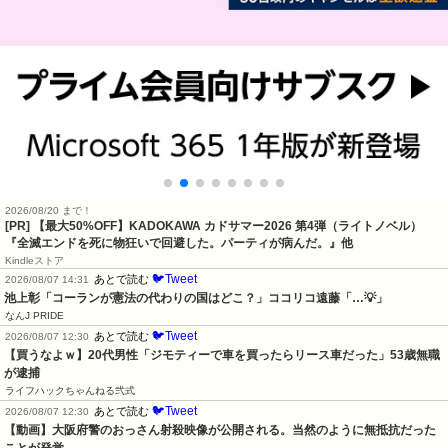
2026/08/20 まで！
[PR]
【最大50%OFF】KADOKAWA カドサマー2026 第4弾（ライトノベル）
『全滅エンドを死に物狂いで回避した。パーティが病んだ。』他
Kindleストア
🐦Tweet
あとで読む
2026/08/07 14:31
池上彰「コーランが憲法の代わりの国はどこ？」ココリコ遠藤「…💡」
なんJ PRIDE
🐦Tweet
あとで読む
2026/08/07 12:30
【買うなよｗ】20代男性「ジモティーで車を買ったらリース車だった」53歳無職
が逮捕
ライフハックちゃんねる弐式
🐦Tweet
あとで読む
2026/08/07 12:30
【動画】大阪府警のおっさん射殺映像が公開される。当然のように無抵抗だった
ことが発覚