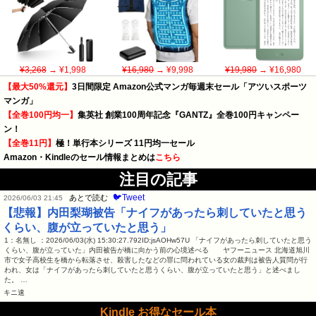
¥3,268
→ ¥1,998
¥16,980
→ ¥9,998
¥19,980
→ ¥16,980
【最大50%還元】
3日間限定 Amazon公式マンガ毎週末セール「アツいスポーツ
マンガ」
【全巻100円均一】
集英社 創業100周年記念『GANTZ』全巻100円キャンペー
ン！
【全巻11円】
極！単行本シリーズ 11円均一セール
Amazon・Kindleのセール情報まとめは
こちら
注目の記事
🐦Tweet
あとで読む
2026/06/03 21:45
【悲報】内田梨瑚被告「ナイフがあったら刺していたと思う
くらい、腹が立っていたと思う」
1：名無し ：2026/06/03(水) 15:30:27.792ID:jsAOHw57U 「ナイフがあったら刺していたと思う
くらい、腹が立っていた」内田被告が橋に向かう前の心境述べる ヤフーニュース 北海道旭川
市で女子高校生を橋から転落させ、殺害したなどの罪に問われている女の裁判は被告人質問が行
われ、女は「ナイフがあったら刺していたと思うくらい、腹が立っていたと思う」と述べまし
た。 …
キニ速
Kindle お得なセール本