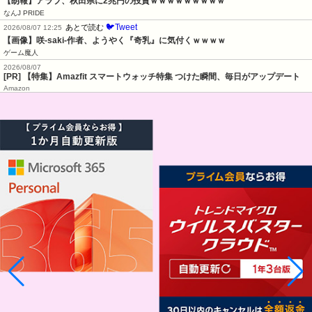
【朗報】アラブ、秋田県に2兆円の投資ｗｗｗｗｗｗｗｗｗ
なんJ PRIDE
🐦Tweet
あとで読む
2026/08/07 12:25
【画像】咲-saki-作者、ようやく『奇乳』に気付くｗｗｗｗ
ゲーム魔人
2026/08/07
[PR] 【特集】Amazfit スマートウォッチ特集 つけた瞬間、毎日がアップデート
Amazon