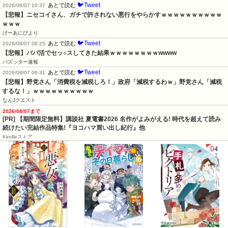
🐦Tweet
あとで読む
2026/08/07 10:37
【悲報】ニセコイさん、ガチで許されない悪行をやらかすｗｗｗｗｗｗｗｗｗｗ
ｗｗｗ
げーあにびより
🐦Tweet
あとで読む
2026/08/07 06:25
【悲報】パパ活でセッ○スしてきた結果ｗｗｗｗｗｗｗｗwwww
バズッター速報
🐦Tweet
あとで読む
2026/08/07 06:31
【悲報】野党さん「消費税を減税しろ！」政府「減税するわｗ」野党さん「減税
するな！」ｗｗｗｗｗｗｗｗｗｗ
なんJクエスト
2026/08/07まで
[PR] 【期間限定無料】講談社 夏電書2026 名作がよみがえる! 時代を超えて読み
続けたい完結作品特集!『ヨコハマ買い出し紀行』他
Kindleストア