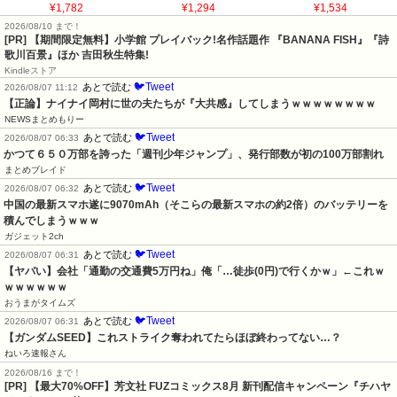
¥1,782
¥1,294
¥1,534
2026/08/10 まで！
[PR] 【期間限定無料】小学館 プレイバック!名作話題作 『BANANA FISH』『詩
歌川百景』ほか 吉田秋生特集!
Kindleストア
🐦Tweet
あとで読む
2026/08/07 11:12
【正論】ナイナイ岡村に世の夫たちが『大共感』してしまうｗｗｗｗｗｗｗｗ
NEWSまとめもりー
🐦Tweet
あとで読む
2026/08/07 06:33
かつて６５０万部を誇った「週刊少年ジャンプ」、発行部数が初の100万部割れ
まとめブレイド
🐦Tweet
あとで読む
2026/08/07 06:32
中国の最新スマホ遂に9070mAh（そこらの最新スマホの約2倍）のバッテリーを
積んでしまうｗｗｗ
ガジェット2ch
🐦Tweet
あとで読む
2026/08/07 06:31
【ヤバい】会社「通勤の交通費5万円ね」俺「…徒歩(0円)で行くかｗ」←これｗ
ｗｗｗｗｗｗ
おうまがタイムズ
🐦Tweet
あとで読む
2026/08/07 06:31
【ガンダムSEED】これストライク奪われてたらほぼ終わってない…？
ねいろ速報さん
2026/08/16 まで！
[PR] 【最大70%OFF】芳文社 FUZコミックス8月 新刊配信キャンペーン『チハヤ