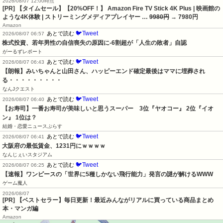
2026/08/07 12:00時点
[PR] 【タイムセール】【20%OFF！】 Amazon Fire TV Stick 4K Plus | 映画館の
ような4K体験 | ストリーミングメディアプレイヤー …
9980円
→ 7980円
Amazon
🐦Tweet
あとで読む
2026/08/07 06:57
株式投資、若年男性の自信喪失の原因に-6割超が「人生の敗者」自認
がーるずレポート
🐦Tweet
あとで読む
2026/08/07 06:43
【朗報】みいちゃんと山田さん、ハッピーエンド確定最後はママに埋葬され
る・・・・・・・・・
なんJクエスト
🐦Tweet
あとで読む
2026/08/07 06:40
【お寿司】一番お寿司が美味しいと思うスーパー　3位『ヤオコー』 2位『イオ
ン』 1位は？
結婚・恋愛ニュースぷらす
🐦Tweet
あとで読む
2026/08/07 06:41
大阪府の最低賃金、1231円にｗｗｗｗ
なんじぇいスタジアム
🐦Tweet
あとで読む
2026/08/07 06:25
【速報】ワンピースの「世界に5種しかない飛行能力」発言の謎が解けるWWW
ゲーム魔人
2026/08/07
[PR] 【ベストセラー】毎日更新！最近みんながリアルに買っている商品まとめ
本・マンガ編
Amazon