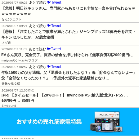
🐦Tweet
あとで読む
2026/08/07 09:23
【悲報】明日花キララさん、専門家からあまりにも非情な一言を告げられるｗｗ
ｗｗｗｗｗｗｗｗ
なんJクエスト
🐦Tweet
あとで読む
2026/08/07 09:21
【悲報】「注文したことで欲求が満たされた」ジャンプグッズ43億円分を注文・
キャンセルしたか、32歳女逮捕
ネギ速
🐦Tweet
あとで読む
2026/08/07 11:02
EAさん買収、完全完了。買収の借金を押し付けられて無事負債3兆2000億円に
mutyunのゲーム+αブログ
🐦Tweet
あとで読む
2026/08/07 06:57
年収1500万の父が退職。父「退職金も渡したよな？」母「貯金なんてないよー」
父「全部なくなったの！？」→予想外の返事に家族騒然となり…
素敵な鬼女様
2026/08/07 12:00時点
[PR] 【タイムセール】【20%OFF！】 Invincible VS (輸入版:北米) - PS5 …
10780円
→ 8589円
Skybound