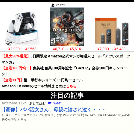
¥2,999
→ ¥2,563
¥6,710
→ ¥5,616
¥7,980
→ ¥5,480
【最大50%還元】
3日間限定 Amazon公式マンガ毎週末セール「アツいスポーツ
マンガ」
【全巻100円均一】
集英社 創業100周年記念『GANTZ』全巻100円キャンペー
ン！
【全巻11円】
極！単行本シリーズ 11円均一セール
Amazon・Kindleのセール情報まとめは
こちら
注目の記事
🐦Tweet
あとで読む
2026/06/03 21:45
【画像】パパ活女さん、母親に諭され泣く・・・
1: 以下、ニュー速クオリティでお送りします 2023/12/09(土) 07:14:58.06 ID:c4ujvh5wr 人の心
あるんやな 引用元: ・…