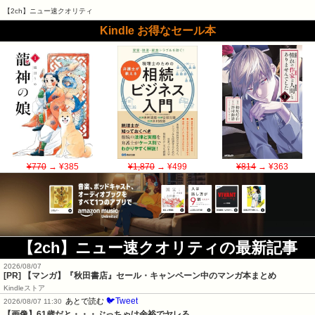
【2ch】ニュー速クオリティ
Kindle お得なセール本
¥770
→ ¥385
¥1,870
→ ¥499
¥814
→ ¥363
【2ch】ニュー速クオリティの最新記事
2026/08/07
[PR] 【マンガ】『秋田書店』セール・キャンペーン中のマンガ本まとめ
Kindleストア
🐦Tweet
あとで読む
2026/08/07 11:30
【画像】61歳だと・・・ぶっちゃけ余裕でヤレる。。。