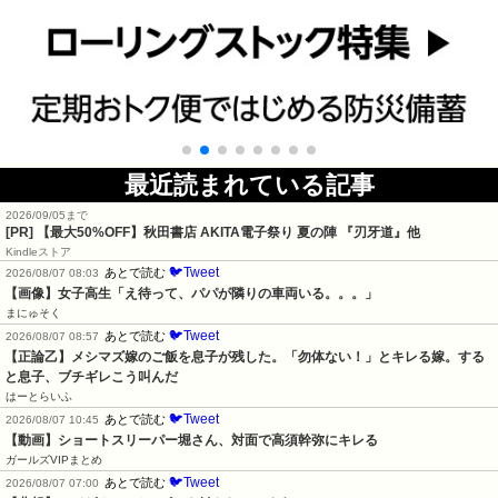
最近読まれている記事
2026/09/05まで
[PR]
【最大50%OFF】秋田書店 AKITA電子祭り 夏の陣 『刃牙道』他
Kindleストア
🐦Tweet
あとで読む
2026/08/07 08:03
【画像】女子高生「え待って、パパが隣りの車両いる。。。」
まにゅそく
🐦Tweet
あとで読む
2026/08/07 08:57
【正論乙】メシマズ嫁のご飯を息子が残した。「勿体ない！」とキレる嫁。する
と息子、ブチギレこう叫んだ
はーとらいふ
🐦Tweet
あとで読む
2026/08/07 10:45
【動画】ショートスリーパー堀さん、対面で高須幹弥にキレる
ガールズVIPまとめ
🐦Tweet
あとで読む
2026/08/07 07:00