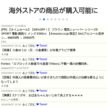
2026/08/07 12:00時点
[PR] 【タイムセール】【48%OFF！】 ブラウン 電気シェーバー シリーズ9
SPORT 電動 髭剃り メンズ 9360cc 【Amazon.co.jp 限定】6in1アルコール洗浄
シ…
56870円
→ 29800円
P&G
🐦Tweet
あとで読む
2026/08/07 06:31
【画像】小倉ゆうか（元・小倉優香）が水着グラビア復帰
ネギ速
🐦Tweet
あとで読む
2026/08/07 06:32
Forbes「ロブロックス株価70％急落でXboxに千載一遇の好機到来」
mutyunのゲーム+αブログ
🐦Tweet
あとで読む
2026/08/07 10:20
【悲報】外国人の医療費未払いが多すぎたので病院が外国人の治療を断るように
なってしまう
ネギ速
🐦Tweet
あとで読む
2026/08/07 07:05
【胸糞】Zクソガキ、おばあちゃんをいじめて炎上するｗｗｗｗ
わんこーる速報！
🐦Tweet
あとで読む
2026/08/07 10:00