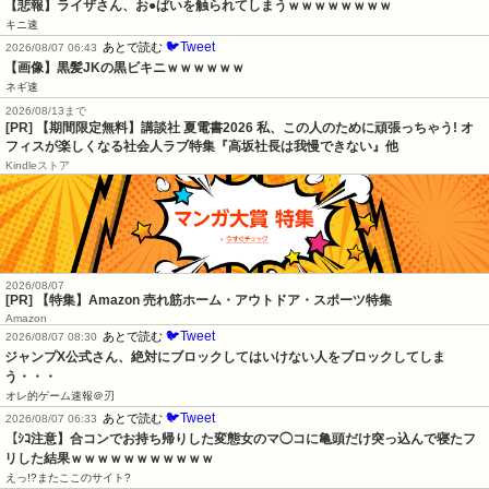
【悲報】ライザさん、お●ぱいを触られてしまうｗｗｗｗｗｗｗｗ
キニ速
🐦Tweet
あとで読む
2026/08/07 06:43
【画像】黒髪JKの黒ビキニｗｗｗｗｗｗ
ネギ速
2026/08/13まで
[PR] 【期間限定無料】講談社 夏電書2026 私、この人のために頑張っちゃう! オ
フィスが楽しくなる社会人ラブ特集『高坂社長は我慢できない』他
Kindleストア
2026/08/07
[PR] 【特集】Amazon 売れ筋ホーム・アウトドア・スポーツ特集
Amazon
🐦Tweet
あとで読む
2026/08/07 08:30
ジャンプX公式さん、絶対にブロックしてはいけない人をブロックしてしま
う・・・
オレ的ゲーム速報＠刃
🐦Tweet
あとで読む
2026/08/07 06:33
【ｼｺ注意】合コンでお持ち帰りした変態女のマ◯コに亀頭だけ突っ込んで寝たフ
リした結果ｗｗｗｗｗｗｗｗｗｗｗ
えっ!?またここのサイト?