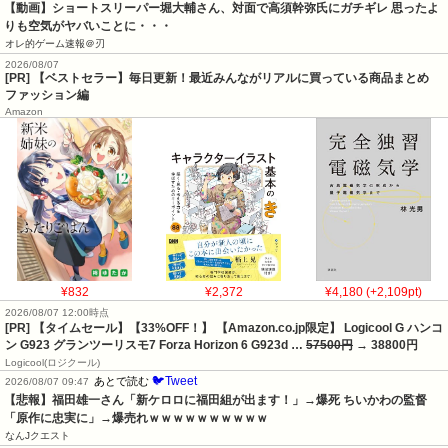
【動画】ショートスリーパー堀大輔さん、対面で高須幹弥氏にガチギレ 思ったよ
りも空気がヤバいことに・・・
オレ的ゲーム速報＠刃
2026/08/07
[PR] 【ベストセラー】毎日更新！最近みんながリアルに買っている商品まとめ
ファッション編
Amazon
¥832
¥2,372
¥4,180 (+2,109pt)
2026/08/07 12:00時点
[PR] 【タイムセール】【33%OFF！】 【Amazon.co.jp限定】 Logicool G ハンコ
ン G923 グランツーリスモ7 Forza Horizon 6 G923d …
57500円
→ 38800円
‎Logicool(ロジクール)
🐦Tweet
あとで読む
2026/08/07 09:47
【悲報】福田雄一さん「新ケロロに福田組が出ます！」→爆死 ちいかわの監督
「原作に忠実に」→爆売れｗｗｗｗｗｗｗｗｗｗ
なんJクエスト