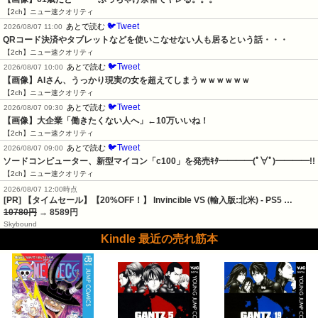
【2ch】ニュー速クオリティ
🐦Tweet
あとで読む
2026/08/07 11:00
QRコード決済やタブレットなどを使いこなせない人も居るという話・・・
【2ch】ニュー速クオリティ
🐦Tweet
あとで読む
2026/08/07 10:00
【画像】AIさん、うっかり現実の女を超えてしまうｗｗｗｗｗｗ
【2ch】ニュー速クオリティ
🐦Tweet
あとで読む
2026/08/07 09:30
【画像】大企業「働きたくない人へ」←10万いいね！
【2ch】ニュー速クオリティ
🐦Tweet
あとで読む
2026/08/07 09:00
ソードコンピューター、新型マイコン「c100」を発売ｷﾀ━━━━(ﾟ∀ﾟ)━━━━!!
【2ch】ニュー速クオリティ
2026/08/07 12:00時点
[PR] 【タイムセール】【20%OFF！】 Invincible VS (輸入版:北米) - PS5 …
10780円
→ 8589円
Skybound
Kindle 最近の売れ筋本