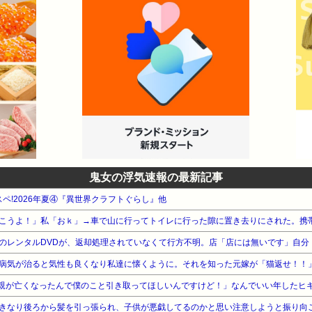
ったはずなのに・・・トメケーキを。583:名無しさん＠ＨＯＭＥ2010/12
ダンナもどうかと思うが「そんなケーキ食べたくない！」ってヒステリ
>574もうざい。587:名無しさん＠ＨＯＭＥ2010/12/23(木) 13:
/12/23(木) 13:28:23>>583まぁ新婚でお花畑になってるんでしょ
ケーキとか「迂闊だった」って。ほとぼりが冷めた頃にウトメに泣きつ
590:名無しさん＠ＨＯＭＥ2010/12/23(木) 13:30:54>>58
っていう馬鹿さではあるけど、開き直らずにごめんて言うなら今から再
が聞くはずだよ。どこかですごい人がいたなあ。どこのすれだったかな
/23(木) 13:35:35ageてしまった上、ブーたれてしまってすいませんor
・・」と「でもトメと一緒のケーキなんて食べたくない！」という気持
鬼女の浮気速報の最新記事
用のケーキ一緒に注文して、後日トメのケーキを注文したのですが高い
スペ!2026年夏④『異世界クラフトぐらし』他
。中身は同じです。サイズが大きいとかそんな感じで。とりあえず、上
ただきます。初めてのクリスマスでお花畑だったのに枯れてしまいました
9そらトメ＞＞＞＞574だわな594:名無しさん＠ＨＯＭＥ2010/12/23(木) 13
のケーキ予約すりゃまだフォローのしようがあるだろうに操縦・・・・
/12/23(木) 13:50:27>>592結婚後はじめてのクリスマスでしょ。
るよね。泣き落としね、コツがあるんだよ。「私にひどいことをしたお
手の気持ちを拾っておく。でもね、私にひどいことをしたお母さん