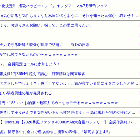
家が利用してるのが見えすぎて、「それっておかしいよ！」と親のあり
ラマ化決定!!「虐殺ハッピーエンド」 ヤングアニマル7月新刊フェア
した。旦那帰ってきたら、もうこういう事したら次はもう無理だからと
旦那の元嫁が捨ててった猫。病気が治ると気性も良くなり私達に懐くように。それを知った元嫁が「猫返せ！！」「あんたみたいな小娘に猫と旦那君の面倒見れるわけがない」→修羅場に…
りがとうございました。こんなエネよりの弁護士もいるので弁護士立て
より、お巡りさんお願い。探して。この里に帰りたい」
Ｅ2010/12/23(木) 14:49:32ケーキの大きさが、マンマ愛情の多さに
) 14:49:48弁なのかなら正直早く逃げてー！って言いたい時間が経てばあ
27:名無しさん＠ＨＯＭＥ2010/12/23(木) 14:58:28まあ、
全力で守る医師の映像が世界で話題に！ 海外の反応。
:名無しさん＠ＨＯＭＥ2010/12/23(木) 15:04:05「ケーキの
かで代替できないものかｗｗｗｗｗｗｗｗｗｗ
乙で、旦那に同情が集まりそうだもんなあ弁護士に相談するのもありだ
ライム…会員限定セールに参加しよう！
なくて、理屈としておかしい証拠を集めていかないと今の心理状態だと
報提供1万3654件超えで詰む 目撃情報は関東最多
:名無しさん＠ＨＯＭＥ2010/12/23(木) 15:16:51とりあえず詳
姉「下着に違和感がある！イタズラしたでしょ！？」俺「してないよ」←姉が寝ている間にイタズラしたと勘違いされているのだが・・・
640:名無しさん＠ＨＯＭＥ2010/12/23(木) 16:42:38弁護
事無いけど、加害側に非常に優秀な弁護士が付いて被害側が泣き寝入りな
しい弱者男性の姫が発見される
23(木) 16:59:37>「ウトメがﾀﾋんでも知らない！嫁子をいじめるか
億円・188cm・お洒落・包容力でめっちゃモテるｗｗｗｗｗｗｗｗｗｗ
日目で破れるというのも凄い神経だ。深刻さを理解していたら、今後自
【悲報】男性「体調悪そうで失禁して座り込んでる女性がいるから救急呼ぼう」⇒ 急に現れた別の女性にとんでもない事をされてしまう・・・
ど端からまったく問題視していなかった、結婚するために勢いで絶縁宣
【タイムセール】【79%OFF！】 [Noraui] 【2026暴風ファン & 40800mAh大容量バッテリー】 空調作業服 バッテリーファンセット ファン付きベスト 作業用 ジャケット 空調ウェア 空調扇風服 冷却 3段階風量調節 7.4V出力対応 UVカット 撥水加工 男女兼用 (JP, アルファベット, L, ブラック（ベスト）)
たということだ。引用元：…
」 留守番中に全力で遊ぶ黒ねこ 衝撃の表情に「最高すぎます!!」