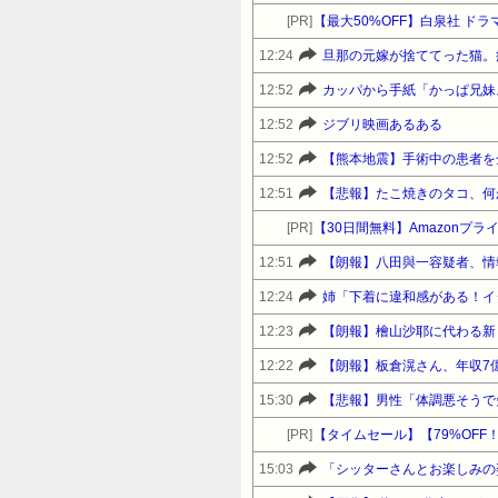
護士増えて氷河期ですしね。義実
[PR]
【最大50%OFF】白泉社 ド
たような気がしたのは気のせいで
12:24
す。頭冷えました。ほんとうにあ
12:52
カッパから手紙「かっぱ兄妹
ね･･･。623:名無しさん＠ＨＯＭ
12:52
ジブリ映画あるある
＠ＨＯＭＥ2010/12/23(木
え正しくても不利になるかもしれんよ6
12:52
【熊本地震】手術中の患者を
て旦那の帰りを待つといいと思う631
12:51
【悲報】たこ焼きのタコ、何
なんて言おうもんなら嫉妬深い嫁
[PR]
【30日間無料】Amazonプ
しかったことを前面に出すんじゃ
12:51
【朗報】八田與一容疑者、情
な証拠ばかり集めてしまいそうだ634
12:24
ーダーと共に…相手が弁護士だからねぇ
ねまあこのスレでは、なぜか見た
12:23
【朗報】檜山沙耶に代わる新
名無しさん＠ＨＯＭＥ2010/12/
12:22
【朗報】板倉滉さん、年収7
ら。」この宣言を、新婚しかも二
15:30
暫くは大人しくしているだろうけ
[PR]
けに口先だけの男の言葉に騙され
15:03
「シッターさんとお楽しみの姿