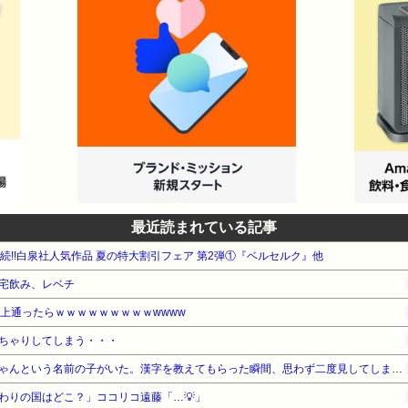
らせる権利は無いんだから。どういう結果になろうと、その配偶者を選
/12/23(木) 14:17:38>>602今回のこともひどいけど、この人と一
にしてやってきたんだよ。千里の道も一歩からで、始まったばかりだか
まだ大変なことはやってくるから。今はその練習じゃない？旦那操縦法
べていけるけど、スーパーで愛を見せてもごはんは買えないから。ゆっ
10/12/23(木) 14:24:05金ヅルの奪い合いに見えてきた旦那にた
る613:名無しさん＠ＨＯＭＥ2010/12/23(木) 14:28:41ま
んでるだろうけど、そうやって義実家に何かと支援しようとする旦那な
あんな親でごめん」「俺が迂闊なことしたから」って、しょぼくれた顔
最近読まれている記事
ごめんよ」ってしてるよ。今傷が浅いうちに逃げた方がいいよ。子供が
がなくてﾀﾋにそうなの」なんて言ったら、いそいそと大事なお金を渡
週連続!!白泉社人気作品 夏の特大割引フェア 第2弾①『ベルセルク』他
10/12/23(木) 14:30:05まだ早いっしょ子ども作るのはやめて、
宅飲み、レベチ
だと思う。620:名無しさん＠ＨＯＭＥ2010/12/23(木) 14:43
以上通ったらｗｗｗｗｗｗｗｗｗwwww
:5742010/12/23(木) 14:46:19本当に自己責任ですね。二日
ちゃりしてしまう・・・
で後悔しきりです・・・。とりあえず証拠固め（旦那携帯のトメの悪口
。私は金ヅルなんて思ってませんでした。（学歴の格差がちょっとショ
園の運動会で「みれいあ」ちゃんという名前の子がいた。漢字を教えてもらった瞬間、思わず二度見してしまい…
ル目的なら黙ってATMとして扱いますってｗすごく節約して贅沢もな
わりの国はどこ？」ココリコ遠藤「…💡」