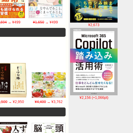
,694
→ ¥499
¥1,650
→ ¥499
¥2,673
¥2,156 (+1,066pt)
,500
→ ¥2,950
¥4,400
→ ¥3,762