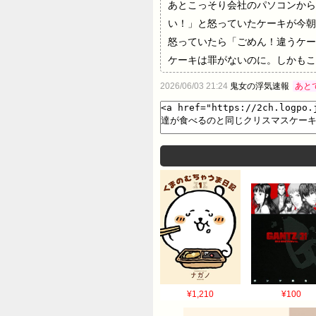
あとこっそり会社のパソコンから
い！」と怒っていたケーキが今朝
怒っていたら「ごめん！違うケー
ケーキは罪がないのに。しかもこ
心配なので〆る方法を考えなきゃ
2026/06/03 21:24
鬼女の浮気速報
あと
言ってたのに。髪の毛切りに行っ
っそり何かしそうで信じられない。うま
わからないチーズケーキはクリス
たのは自宅クリスマス分？576:名無し
ないと問題が大きいのか小さいのか判断
す。絶縁してるのに誕生日ケーキを送っ
か。ぎっちり監視するものいいけ
のも、一つの操縦方法だよ。右手
んじゃないかな。あなたのために
582:5742010/12/23(
条件な人だから悪条件って言いま
¥1,210
¥100
ずに全額使い込み、未だに何百万