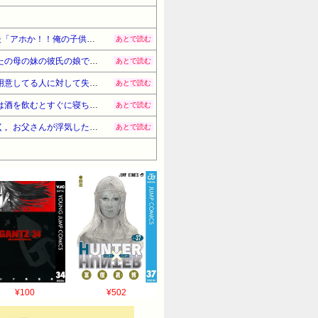
好きだけ
りにひどすぎてこの
【女失格】夫「妹が亡くなった。姪を引き取りたい」私(不妊治療につかれてきたしお金もない…)「いいよ！」夫「アホか！！俺の子供が欲しくないのか！治療頑張ろうって言えよ！！」→
あとで読む
母の一軒家借りて一人暮らししてた頃。友人連れて帰宅したら、知らない女性が風呂に入ってた→女「私はあなたの母の妹の彼氏の娘ですけど！」意味が…→キチに武勇伝が追加された話。
あとで読む
旦那が夕飯用意して待ってて、それを知ってるのにコンビニでホットスナック買ってくる嫁どう思う？俺は夕飯用意してる人に対して失礼だと思ったんだが…
あとで読む
ね。私だからだね。 ←
チケットのノルマ消化で私にも連絡が来た。幹事「私子さんはお酒飲んでも寝ないようにねｗ」はぁ？確かに私は酒を飲むとすぐに寝ちゃうけど、人を誘うのにその態度はおかしくない？？
あとで読む
をはっきり言う。ごめんね。
？あとは、ごめんね、泣く
【怒り】夫が不倫して離婚になった時、長女は夫側に立って不倫相手と仲良くした。長女「お父さんについていく。お父さんが浮気したのはお母さんに原因がある、お父さんが可哀想」
あとで読む
う。飴とムチを交互に。
二人住まい？それ以外に誰か同居して
4:07:48コツありがとうございま
るので。旦那自体が昔からお金
金の為に月10万仕送りしていた
て健康保険加入していたりで（親
配で家庭が築けないという意見
絡みで大きな問題になりそうで
3(木) 14:11:19コトメが旦
¥100
¥502
かは配偶者の一存に任せるしかないよ。