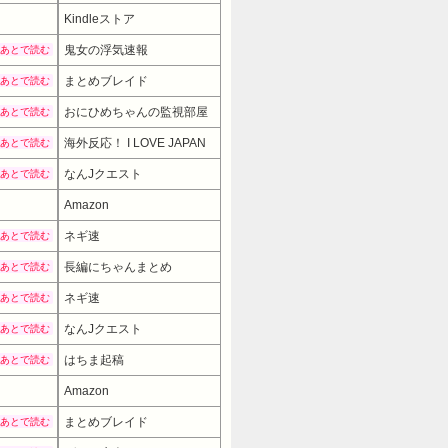
方などを懇々と言って目が覚め
Kindleストア
泣き落としで話そうと思いま
鬼女の浮気速報
あとで読む
る人は気を付けてください
まとめブレイド
あとで読む
見えるな馬鹿過ぎて…624:名無しさん
おにひめちゃんの監視部屋
なたのアラも見られる事になるから例
あとで読む
なんだ今日から録音できるものを用意し
海外反応！ I LOVE JAPAN
あとで読む
値段が向こうの方が高かったんです！」
なんJクエスト
あとで読む
けど、感情に任せて、自分が悔
Amazon
、第三者が見たら「嫁嫉妬乙」
ネギ速
あとで読む
細な日記をつける事をすすめるICレコ
長編にちゃんまとめ
あとで読む
士だからって別に正義の味方じゃ無いし
んて世間ではよくある話643:
ネギ速
あとで読む
ら縁切って結婚する！！俺は味方だか
なんJクエスト
あとで読む
分だけは親と関わるつもりでも
はちま起稿
あとで読む
言しただけだろうね。弁護士だ
Amazon
まとめブレイド
あとで読む