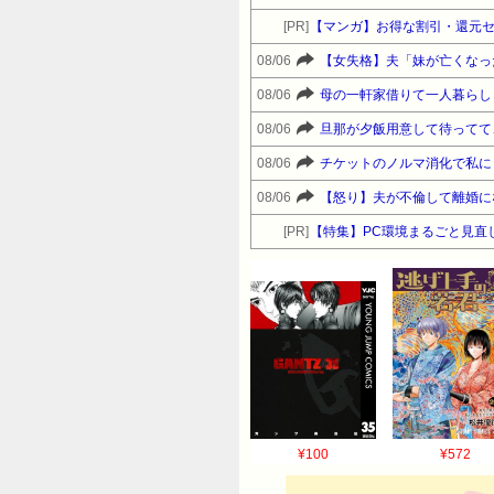
ていけないので、 悪いけど
[PR]
【マンガ】お得な割引・還元
ど、 ← 大好き
08/06
先忘れられない。 ← それ
08/06
て。 ← 事実の念
08/06
ら・・・ ← 又言う。
08/06
謙遜してみる一生かかわらな
あなたの事は大好きなの。
08/06
泣く 涙 涙義母を悪く言ったら
[PR]
【特集】PC環境まるごと見直
>>593 ゴルアアア596:名無し
るなら、人数多いからトメ宅には大きい
す！ここの人達は流石です！！残
でもめたり、トメ家事しないで（
り、結婚直前にコトメが旦那のカ
のいいなりでそうなったらしいけ
で絶縁したのに信じられないから
すし、こちらにも全くデメリットしかな
¥100
¥572
那扶養って…。605:名無しさん＠Ｈ