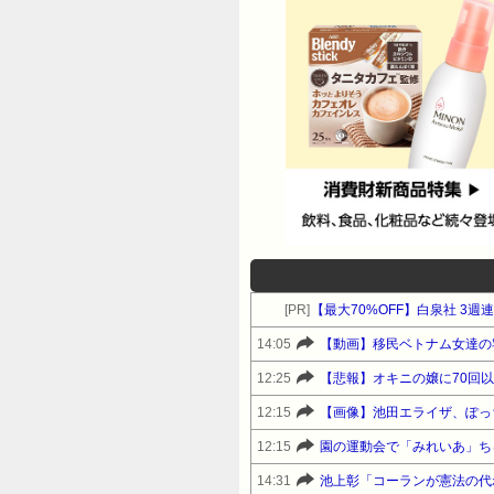
嫌なら旦那ごと切るしかない。切
608:名無しさん＠ＨＯＭＥ2010
よね。大きな正念場が結婚二日後
み重ねて言ってね。この先、まだ
みはしんどいね。愛はなくても食
う。611:名無しさん＠ＨＯＭＥ20
し今のうちに捨てた方がいい物件に思え
縁切りさえすれば！」って思い込
洗脳済みだからさ、嫁の前こそ「
は「うちの嫁子、気がきかなくて
お金であっても、ウトメが「お金
[PR]
【最大70%OFF】白泉社 3
れ。614:名無しさん＠ＨＯＭＥ20
14:05
【動画】移民ベトナム女達の
証拠固めは忘れず。でもまだ頑張る時期
12:25
【悲報】オキニの嬢に70回
みようよ入籍しちゃったんだしさ622
12:15
【画像】池田エライザ、ぽっ
とググってみたけど無理そうなの
らもう弁護士立てようと思います
12:15
からこそショックだったし、金ヅ
14:31
池上彰「コーランが憲法の代