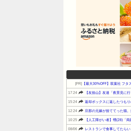
している模様。それに旦那も呆れて縁切
た筈のトメに誕生日のケーキ贈る
罪は無いのに捨てたってブーたれてる>
588:名無しさん＠ＨＯＭＥ2010
みてやろうよｗ早速トメ誕生日に
っても～」とか言いそうな旦那だねぇ。
話してごらんよ。うかつだ、とか
じゃなくて、泣き落とし式のほう
訴えた人。592:5742010/12
にしていたので「食べたかった・
ョックだったもので・・・。自宅
[PR]
【最大30%OFF】双葉社 フタ
トメ＞＞＞＞私に見えてしまって
ます。あと泣き落とし使わせてい
17:24
2010/12/23(木) 13:40:0
15:24
味方につくだろうねしかし、同等
12:24
595:名無しさん＠ＨＯＭＥ2010
10:25
んな話をしたりって、楽しみにす
08/06
かる。 ← こういう風に相