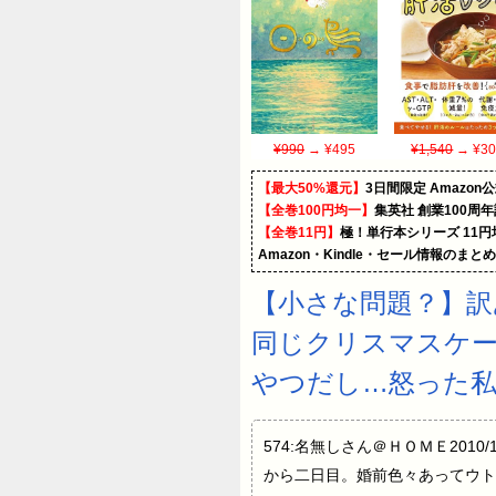
¥990
→ ¥495
¥1,540
→ ¥30
【最大50%還元】
3日間限定 Amaz
【全巻100円均一】
集英社 創業100周
【全巻11円】
極！単行本シリーズ 11
Amazon・Kindle・セール情報のまと
【小さな問題？】訳
同じクリスマスケー
やつだし…怒った
574:名無しさん＠ＨＯＭＥ2010
から二日目。婚前色々あってウト