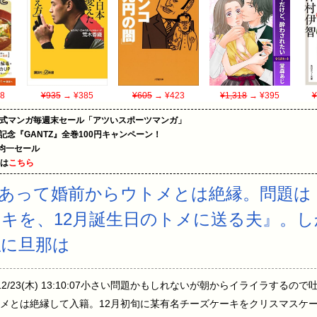
8
¥935
→ ¥385
¥605
→ ¥423
¥1,318
→ ¥395
¥
on公式マンガ毎週末セール「アツいスポーツマンガ」
年記念『GANTZ』全巻100円キャンペーン！
円均一セール
めは
こちら
あって婚前からウトメとは絶縁。問題は
キを、12月誕生日のトメに送る夫』。
私に旦那は
/12/23(木) 13:10:07小さい問題かもしれないが朝からイライラす
メとは絶縁して入籍。12月初旬に某有名チーズケーキをクリスマスケ