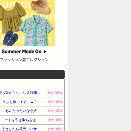
/23(木) 13:24:52絶縁し
ー起こしておきながらケーキに
28:04トメケーキも捨てたいね。
。自分の新婚時代を振り返って、大目に
かれて「そろそろ水に流してや
2うわ。すごいね。一度ゆっくり旦那と
教育が間に合うと思う。怒るん
。ゆっくりじっくり泣きながら
z食べたくないと言ってもずっと楽しみ
ちが乖離してるのでちょっとシ
ほうのケーキを注文したことで
手く操縦するために色々勉強し
。593:名無しさん＠ＨＯＭＥ
【友捨山】友達「夜景見に行こうよ！」私「おｋ」→車で山に行ってトイレに行った隙に置き去りにされた。携帯も繋がらないし２時間かけて山を下りた→私「なんで置いてったの！」友「
あとで読む
:49:48何かあったら間違いなくトメの
返却ボックスに返したつもりのレンタルDVDが、返却処理されていなくて行方不明。店「店には無いです」自分「うちも無いです」→弁償金1万円を払った結果
あとで読む
・・・できればいいね本当に
旦那の元嫁が捨ててった猫。病気が治ると気性も良くなり私達に懐くように。それを知った元嫁が「猫返せ！！」「あんたみたいな小娘に猫と旦那君の面倒見れるわけがない」→修羅場に…
あとで読む
二人でムード作ってゆっくり味わって色
【人工障がい者】甥(28)「両親が亡くなったんで僕のこと引き取ってほしいんですけど！」なんでいい年したヒキニートを引き取らなきゃいけないんだよ！甘やかされるとこうなるか…
あとで読む
母さんを大事にする気持ちはわ
レストランで食事してたらいきなり後ろから髪を引っ張られ、子供が悪戯してるのかと思い注意しようと振り向こうとしたら耳元でハサミの音がした！妙に頭が軽くなったと思ったら…
あとで読む
が大事なら私はつらくてやっ