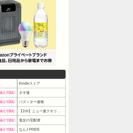
んだ自己責任があるんだよ。
生夫婦でいたいって思って結婚したんだ
らね。ゆっくり色んなことを積
の勉強も兼ねてるね。お金がら
くりゆっくりね。お互い頑張ろ
いしての愛情も、あまり残ってなさ気だ
だまだ新婚お花畑脳だから、「義実家を
んでしょ？もう無理なんだよ。
して見せたって、ウトメの前で
生まれても、子供にかけるべき
しにいくよ。身軽なうちに逃げ
Kindleストア
個人の貯金は手付かずで、逃げる準備と
ネギ速
あとで読む
:16とりあえず一年頑張って矯正して
バズッター速報
あとで読む
目なので婚姻届無効ってできるのかな？
【2ch】ニュー速クオリティ
あとで読む
メール転送から）次、何かした
ックだったけど）愛情があった
鬼女の宅配便
あとで読む
くやってきましたし、これから弁
なんJ PRIDE
あとで読む