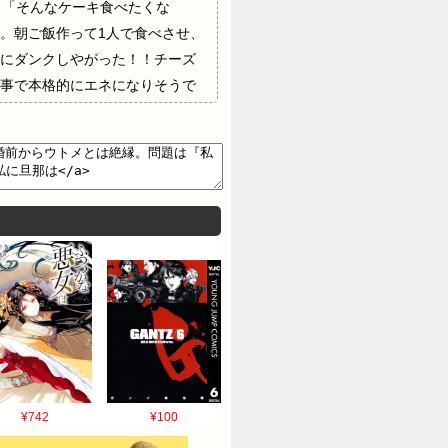
。「そんなケーキ食べたくな
。朝ご飯作って1人で食べさせ、
にダンクしやがった！！チーズ
事で本格的にエネになりそうで
する！！俺は味方だから。」って
て迂闊ってなんじゃ？！またこ
/23(木) 13:13:52…良く
こでわけわかんないダンクされ
髪の毛を切る過程をkwskしていただけ
です。自宅クリスマス分を捨てられたんで
23(木) 13:21:41新婚さん
かからないならほっとくという
旦那にどうしてもらうかかわる
くやるとか。
に無断で取り寄せて身辺調査・理由は悪
義実家は親の遺産を親戚と分け
¥742
¥100
法律職ですごい良家だと勘違い