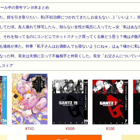
 我慢できない。 ← 悪くないけど言ってみる私はあなたを大
セール中の青年マンガ本まとめ
 と言っておく今までされたことはあま
ぐらいのことだと念押し。私だけじゃなく、家族までひどく言われ
押しそれでもあなたと一緒になりたかったか
他の人となら、こんなことにもならなかっただろう
いでね、何て思ってしまう自分が嫌なの。 ← あなたの希望
だから、私・・・。 ← ここで離婚用紙なんぞ出してみる
、旦那を好きだと言う。好きだと言われて旦那がｳﾎと思ったら悪口言
しストア
さん＠ＨＯＭＥ2010/12/23(木) 13:52:24トメ宅ってウトトメの
の頼もう！ってなったのかもしれん。602:5742010/12/23(木) 1
念ながらウトメ二人暮しです・・・。コトメがいますが一人暮らしして
汚家）ウトがDVしているのを見て育っていたり、ウトの借金とトメの借
ードで70万くらい使い込んだり、なぜかコトメが旦那扶養に入ってい
どちょっと気持ち悪いですよね）こんな状態でお互い繋がっていたら心
ガッチガチに監視したい気分です。旦那だけの絶縁だったらいつかお金
いので切ってほしかったのです。604:名無しさん＠ＨＯＭＥ2010/12/2
¥742
¥100
¥100
ＯＭＥ2010/12/23(木) 14:14:28>>602それで切るか切らない