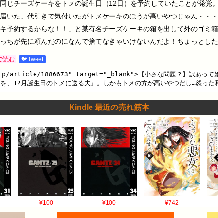
同じチーズケーキをトメの誕生日（12日）を予約していたことが発覚
届いた。代引きで気付いたがトメケーキのほうが高いやつじゃん・・・
キ予約するからな！！」と某有名チーズケーキの箱を出して外のゴミ箱
っちが先に頼んだのになんで捨てなきゃいけないんだよ！ちょっとした
な。「ウトメがﾀﾋんでも知らない！嫁子をいじめるから縁切って結婚
で読む
🐦Tweet
たけど、その前に「ごめん、俺が迂闊な事したばっかりに・・・。」っ
く監視する方法はないのかな・・・。575:名無しさん＠ＨＯＭＥ2010/12
マス分とトメ誕生日分があって絶縁してるのに誕生日ケーキ？とまずこ
さん＠ＨＯＭＥ2010/12/23(木) 13:14:22>>574婚前の色々、
Kindle 最近の売れ筋本
できません577:5742010/12/23(木) 13:15:56>>575そう
たのは私にも意味がわかりません。580:名無しさん＠ＨＯＭＥ2010/12/
どねえ。あなたと義母が縁を切るだけで、旦那と義母はあなたに迷惑が
でたずなひいて、左手で餌をあげる。過去に何されたかとかによって、
きっちり切れてもらうのか、あなたとは切れて旦那とだけそーっとうま
木) 13:24:27婚前の色々はｋｗｓｋ書くと・ウトメ結婚反対・戸籍を興信所
すが、私の実家は一応有名警備会社の電気工事の下請けの自営業です。
¥100
¥100
¥742
も借金ということで親戚に返済している悪 条 件 な義実家。旦那が