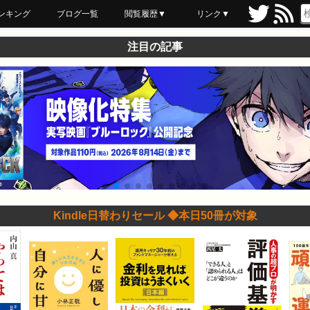
ンキング
ブログ一覧
閲覧履歴▼
リンク▼
ブックマーク
最近読んだ
あとで読む
ネットスーパー
飲食店舗用品
セール情報
注目の記事
Kindle日替わりセール ◆本日50冊が対象