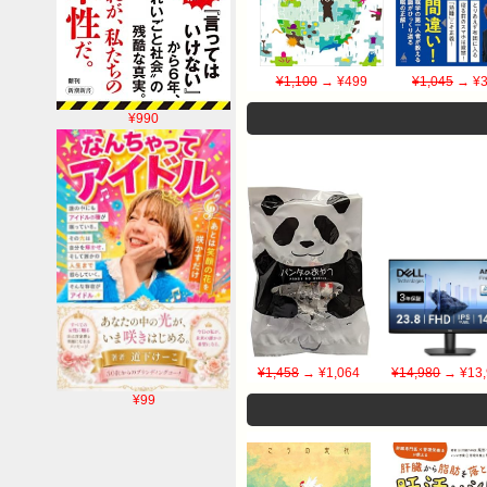
¥1,100
→ ¥499
¥1,045
→ ¥3
¥990
¥1,458
→ ¥1,064
¥14,980
→ ¥13,
¥99