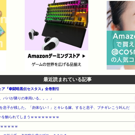
最近読まれている記事
フェア『拳闘暗黒伝セスタス』全巻割引
、パパが隣りの車両いる。。。」
を息子が残した。「勿体ない！」とキレる嫁。すると息子、ブチギレこう叫んだ
いを触られてしまうｗｗｗｗｗｗｗｗ
ｗｗｗｗｗｗ