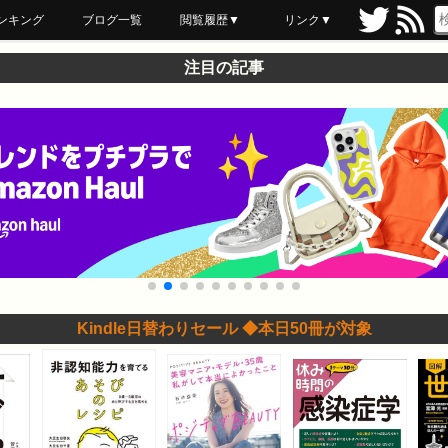
ンキング
ブログ一覧
閲覧履歴▼
リンク▼
ブックマーク
最近読んだ
あとで読む
ネットスーパー
飲食店舗用品
セール情報
注目の記事
Kindle日替わりセール ◆本日50冊が対象