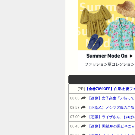
[PR]
【全巻70%OFF】白泉社 夏
08:03
【画像】女子高生「え待って
08:57
【正論乙】メシマズ嫁のご飯
07:00
【悲報】ライザさん、お●ぱ
06:43
【画像】黒髪JKの黒ビキニ