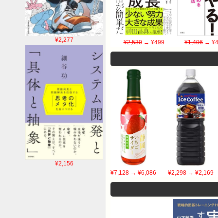
¥2,277
¥2,530
→ ¥499
¥1,406
→ ¥4
¥2,156
¥7,128
→ ¥6,086
¥2,298
→ ¥2,169