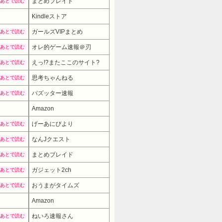
まとめブレイド
あとで読む
Kindleストア
ガールズVIPまとめ
あとで読む
オレ的ゲーム速報＠刃
あとで読む
えっ!?またここのサイト?
あとで読む
思考ちゃんねる
あとで読む
バズッター速報
あとで読む
Amazon
げーあにびより
あとで読む
なんJクエスト
あとで読む
まとめブレイド
あとで読む
ガジェット2ch
あとで読む
おうまがタイムズ
あとで読む
Amazon
4800円
→ 3980円 （1
ねいろ速報さん
あとで読む