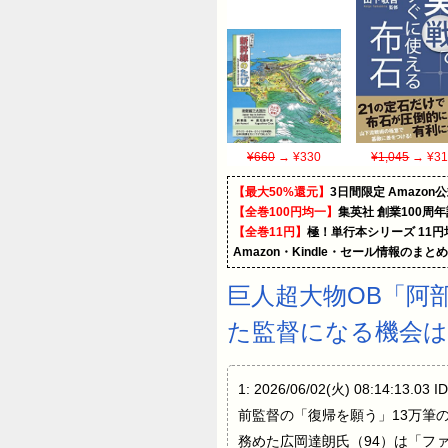
¥660
→ ¥330
¥1,045
→ ¥31
【最大50%還元】
3日間限定 Amaz
【全巻100円均一】
集英社 創業100周
【全巻11円】
極！単行本シリーズ 11
Amazon・Kindle・セール情報のまと
巨人超大物OB「阿
た監督になる機会
1: 2026/06/02(火) 08:
前監督の「復帰を願う」13万筆
務めた広岡達朗氏（94）は「フ