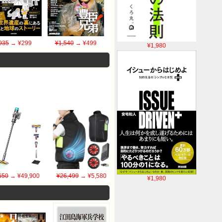
935
→ ¥299
¥1,540
→ ¥499
¥1,980
650
→ ¥49,900
¥26,499
→ ¥5,580
¥1,980