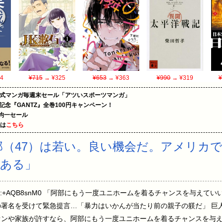
4
¥715
→ ¥325
¥653
→ ¥363
¥990
→ ¥319
¥
on公式マンガ毎週末セール「アツいスポーツマンガ」
年記念『GANTZ』全巻100円キャンペーン！
円均一セール
めは
こちら
部（47）は若い。良い機会だ。アメリカ
はある」
14:13.03 ID:+AQB8snM0 「阿部にもう一度ユニホームを着るチャンスを
の署名を受けて緊急提言…「暴力はいかんが当たり前の親子の躾だ」 巨
ァンや家族が許すなら、阿部にもう一度ユニホームを着るチャンスを与