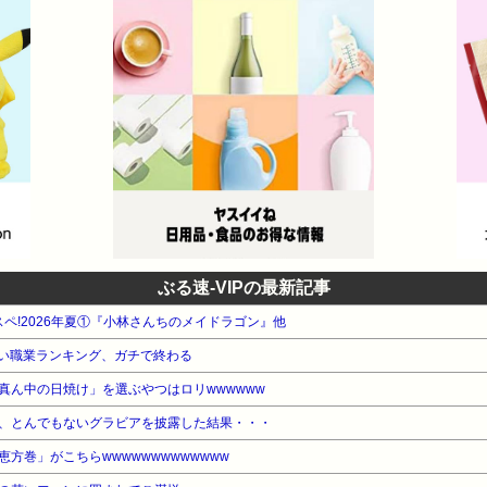
ぶる速-VIPの最新記事
タスペ!2026年夏①『小林さんちのメイドラゴン』他
い職業ランキング、ガチで終わる
真ん中の日焼け」を選ぶやつはロリwwwwww
、とんでもないグラビアを披露した結果・・・
方巻」がこちらwwwwwwwwwwwww