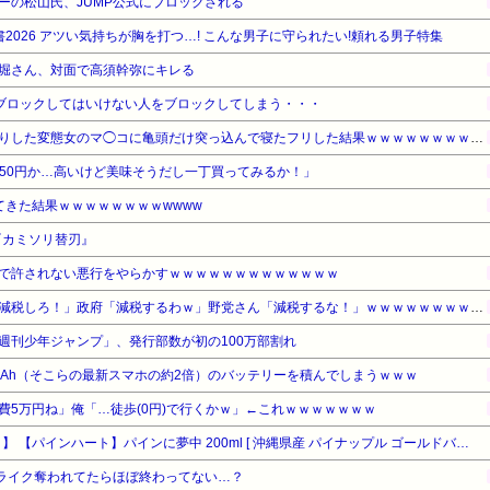
ーの松山氏、JUMP公式にブロックされる
2026 アツい気持ちが胸を打つ…! こんな男子に守られたい!頼れる男子特集
堀さん、対面で高須幹弥にキレる
ブロックしてはいけない人をブロックしてしまう・・・
【ｼｺ注意】合コンでお持ち帰りした変態女のマ◯コに亀頭だけ突っ込んで寝たフリした結果ｗｗｗｗｗｗｗｗｗｗｗ
で250円か…高いけど美味そうだし一丁買ってみるか！」
てきた結果ｗｗｗｗｗｗｗｗwwww
『カミソリ替刃』
で許されない悪行をやらかすｗｗｗｗｗｗｗｗｗｗｗｗｗ
【悲報】野党さん「消費税を減税しろ！」政府「減税するわｗ」野党さん「減税するな！」ｗｗｗｗｗｗｗｗｗｗ
週刊少年ジャンプ」、発行部数が初の100万部割れ
mAh（そこらの最新スマホの約2倍）のバッテリーを積んでしまうｗｗｗ
費5万円ね」俺「…徒歩(0円)で行くかｗ」←これｗｗｗｗｗｗｗ
【タイムセール】【17%OFF！】 【パインハート】パインに夢中 200ml [ 沖縄県産 パイナップル ゴールドバレル 100％ 濃厚 スムージー ジュース 保存料 香料 着色料 不使用 ]
トライク奪われてたらほぼ終わってない…？