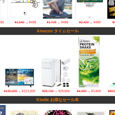
99
¥1,540
→ ¥499
¥1,705
→ ¥499
¥2,420
→ ¥499
¥
Amazon タイムセール
¥135,000
→ ¥123,000
¥35,739
→ ¥29,800
¥4,480
→ ¥3,808
¥89,
Kindle お得なセール本