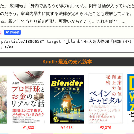
た。 広岡氏は「身内であろうが暴力はいかん。阿部は酒が入っていた
のだろう。家庭内暴力に関する法律が定められたことも理解している。
る。親として当たり前の行動。可愛いからたたく。これも躾だ」…
む
🐦Tweet
Kindle 最近の売れ筋本
¥1,833
¥2,673
¥2,376