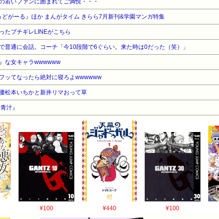
の若いファンに囲まれてご満悦・・・
ばっどがーる』ほか まんがタイム きらら7月新刊&学園マンガ特集
たブチギレLINEがこちら
で普通に会話。コーチ「今10段階で6ぐらい。来た時は0だった（笑）」
な女キャラwwwwww
フッてなったら絶対に寝ろよwwwwww
優松本いちかと新井リマおって草
『青汁』
¥100
¥440
¥100