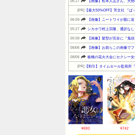
06:27
【画像】松本人志さん、大勢
[PR]
【最大50%OFF】芳文社 『
06:09
【画像】ニートワイが親に送っ
05:27
シカホワ村上宗隆、通訳なし
00:09
【画像】髪型が完全に『鬼頭』
08/06
【画像】お前らこの画像でフ
08/06
板橋の花火大会にセクシー女
[PR]
【割引】タイムセール監視所
¥693
¥742