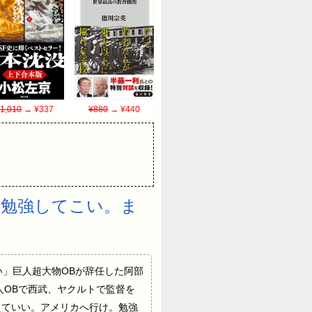
1,010
→ ¥337
¥880
→ ¥440
で勉強してこい。ま
与えていい」巨人超大物OBが辞任した阿部
人OBで西武、ヤクルトで監督を
えていい。アメリカへ行け。勉強