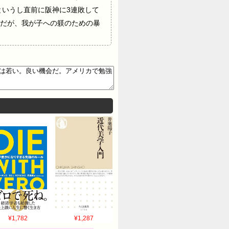
というし直前に阪神に3連敗して
だが、我が子への躾のための暴
¥1,782
¥1,287