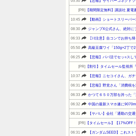
05:50
【悲報】サイバーコネクトツ
[PR]
【期間限定無料】講談社 夏電書
10:45
【動画】ショートスリーパー
08:30
ジャンプX公式さん、絶対に
06:33
05:50
高級豆腐ワイ「150g×2丁
06:25
【悲報】パパ活でセッ○スし
[PR]
【割引】タイムセール監視所
10:37
【悲報】ニセコイさん、ガチ
06:31
06:33
かつて６５０万部を誇った「
06:32
中国の最新スマホ遂に9070
06:31
【ヤバい】会社「通勤の交通
[PR]
06:31
【ガンダムSEED】これス