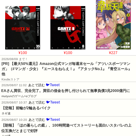
¥100
¥100
¥227
2026/08/09 まで！
[PR]
【最大50%還元】Amazon公式マンガ毎週末セール「アツいスポーツマン
ガ」（#マンガ・少女）『エースをねらえ！』『アタックNo.1』『青空エール』
他
Kindleストア
🐦Tweet
あとで読む
2026/08/07 11:02
EAさん買収、完全完了。買収の借金を押し付けられて無事負債3兆2000億円に
mutyunのゲーム+αブログ
🐦Tweet
あとで読む
2026/08/07 10:37
【悲報】前輪が2輪あるバイク
ネギ速
🐦Tweet
あとで読む
2026/08/07 10:20
【朗報】「ほの暮らしの庭」、100時間遊べてストーリーも面白いスタバレの上
位互換だとまじで好評