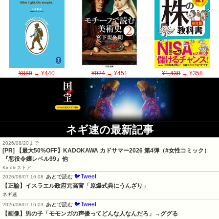
¥880
→ ¥440
¥924
→ ¥451
¥1,430
→ ¥358
ネギ速の最新記事
2026/08/20まで
[PR]
【最大50%OFF】KADOKAWA カドサマー2026 第4弾（#女性コミック）
『悪役令嬢レベル99』他
Kindleストア
🐦Tweet
あとで読む
2026/08/07 16:08
【正論】イスラエル政府元高官「原爆式典にうんざり」
ネギ速
🐦Tweet
あとで読む
2026/08/07 16:03
【画像】男の子「モモンガの声優ってどんな人なんだろ」→ググる