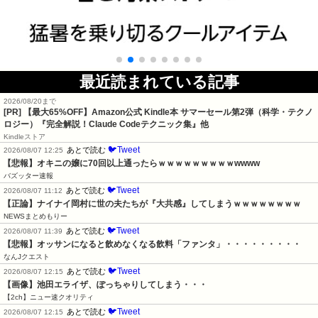
最近読まれている記事
2026/08/20まで
[PR]
【最大65%OFF】Amazon公式 Kindle本 サマーセール第2弾（科学・テクノ
ロジー）『完全解説！Claude Codeテクニック集』他
Kindleストア
🐦Tweet
あとで読む
2026/08/07 12:25
【悲報】オキニの嬢に70回以上通ったらｗｗｗｗｗｗｗｗｗwwww
バズッター速報
🐦Tweet
あとで読む
2026/08/07 11:12
【正論】ナイナイ岡村に世の夫たちが『大共感』してしまうｗｗｗｗｗｗｗｗ
NEWSまとめもりー
🐦Tweet
あとで読む
2026/08/07 11:39
【悲報】オッサンになると飲めなくなる飲料「ファンタ」・・・・・・・・・
なんJクエスト
🐦Tweet
あとで読む
2026/08/07 12:15
【画像】池田エライザ、ぽっちゃりしてしまう・・・
【2ch】ニュー速クオリティ
🐦Tweet
あとで読む
2026/08/07 12:15