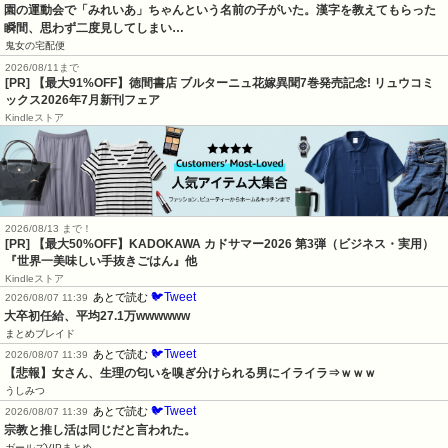
園の運動会で「みれいあ」ちゃんという名前の子がいた。漢字を教えてもらった
瞬間、思わず二度見してしまい…
鬼女の宅配便
2026/08/11まで
[PR] 【最大91%OFF】徳間書店 ブルターニュ花嫁異聞7巻発売記念! リュウコミ
ックス2026年7月新刊フェア
Kindleストア
2026/08/13 まで！
[PR]
【最大50%OFF】KADOKAWA カドサマー2026 第3弾（ビジネス・実用）
『世界一美味しい手抜きごはん』他
Kindleストア
🐦Tweet
あとで読む
2026/08/07 11:39
大卒初任給、平均27.1万wwwwww
まとめブレイド
🐦Tweet
あとで読む
2026/08/07 11:39
【悲報】女さん、生理の匂いを嗅ぎ分けられる男にイライラ⇒ｗｗｗ
うしみつ
🐦Tweet
あとで読む
2026/08/07 11:39
宗教と推し活は同じだと言われた。
ガールズVIPまとめ