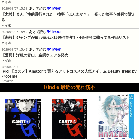
ネギ速
🐦Tweet
あとで読む
2026/08/07 15:58
【悲報】まん「性的暴行された」検事「ほんまか？」→疑った検事を裁判で訴え
る
ネギ速
🐦Tweet
あとで読む
2026/08/07 15:52
【悲報】ジャンプが最も売れた1995年新年3・4合併号に載ってる作品リスト
ネギ速
🐦Tweet
あとで読む
2026/08/07 15:47
【驚愕】洋服の青山、空調ウェアを発売
ネギ速
2026/08/07
[PR] 【コスメ】Amazonで買えるアットコスメの人気アイテム Beauty Trend by
@cosme
Amazon
Kindle 最近の売れ筋本