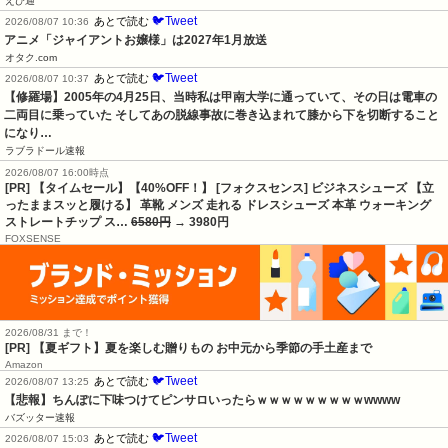
えび通
🐦Tweet
あとで読む
2026/08/07 10:36
アニメ「ジャイアントお嬢様」は2027年1月放送
オタク.com
🐦Tweet
あとで読む
2026/08/07 10:37
【修羅場】2005年の4月25日、当時私は甲南大学に通っていて、その日は電車の
二両目に乗っていた そしてあの脱線事故に巻き込まれて膝から下を切断すること
になり…
ラブラドール速報
2026/08/07 16:00時点
[PR] 【タイムセール】【40%OFF！】 [フォクスセンス] ビジネスシューズ 【立
ったままスッと履ける】 革靴 メンズ 走れる ドレスシューズ 本革 ウォーキング
ストレートチップ ス…
6580円
→ 3980円
FOXSENSE
2026/08/31 まで！
[PR]
【夏ギフト】夏を楽しむ贈りもの お中元から季節の手土産まで
Amazon
🐦Tweet
あとで読む
2026/08/07 13:25
【悲報】ちんぽに下味つけてピンサロいったらｗｗｗｗｗｗｗｗｗwwww
バズッター速報
🐦Tweet
あとで読む
2026/08/07 15:03