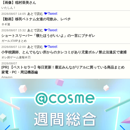
【画像】稲村亜美さん
いたしん！
🐦Tweet
あとで読む
2026/08/07 14:05
【動画】移民ベトナム女達の宅飲み、レベチ
ネギ速
🐦Tweet
あとで読む
2026/08/07 15:32
ショートスリーパー「寝たほうがいいよ」の一言にブチギレ
ガールズVIPまとめ
🐦Tweet
あとで読む
2026/08/07 12:00
小学校講師、とんでもない所からのタレコミがあり児童ポルノ禁止法違反で逮捕
オレ的ゲーム速報＠刃
2026/08/07
[PR] 【ベストセラー】毎日更新！最近みんながリアルに買っている商品まとめ
家電・PC・周辺機器編
Amazon