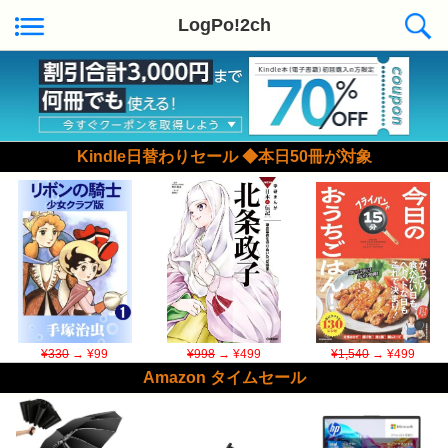
LogPo!2ch
Kindle日替わりセール ◆本日50冊が対象
¥330
→ ¥99
¥998
→ ¥499
¥1,540
→ ¥499
Amazon タイムセール