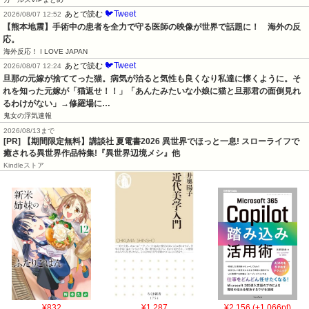
🐦Tweet
あとで読む
2026/08/07 12:52
【熊本地震】手術中の患者を全力で守る医師の映像が世界で話題に！　海外の反
応。
海外反応！ I LOVE JAPAN
🐦Tweet
あとで読む
2026/08/07 12:24
旦那の元嫁が捨ててった猫。病気が治ると気性も良くなり私達に懐くように。そ
れを知った元嫁が「猫返せ！！」「あんたみたいな小娘に猫と旦那君の面倒見れ
るわけがない」→修羅場に…
鬼女の浮気速報
2026/08/13まで
[PR] 【期間限定無料】講談社 夏電書2026 異世界でほっと一息! スローライフで
癒される異世界作品特集!『異世界辺境メシ』他
Kindleストア
¥832
¥1,287
¥2,156 (+1,066pt)