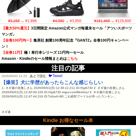
¥3,268
→ ¥1,998
¥4,980
→ ¥3,950
¥181,468
→ ¥129,800
【最大50%還元】
3日間限定 Amazon公式マンガ毎週末セール「アツいスポーツ
マンガ」
【全巻100円均一】
集英社 創業100周年記念『GANTZ』全巻100円キャンペー
ン！
【全巻11円】
極！単行本シリーズ 11円均一セール
Amazon・Kindleのセール情報まとめは
こちら
注目の記事
🐦Tweet
あとで読む
2026/06/03 21:25
【爆笑】犬に学歴があったらこんな感じらしい
1: ネギ速の名無しさん 2026/06/01(月) 12:38:12.211 ID:tYpj/k730 2: ネギ速の名無しさん
2026/06/01(月) 12:40:09.229 ID:tYpj/k730 imgur.com/Mn44rsJ 3: ネギ速の名無しさん
2026/06/01(月) 12:47:44.316 ID:Tz4zx4+B0 これ絶対プードルが作ったランキン…
ネギ速
Kindle お得なセール本