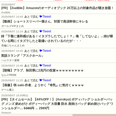
2026/08/07
[PR] 【Audible】Amazonのオーディオブック 20万以上の対象作品が聴き放題！
Audible
🐦Tweet
あとで読む
2026/08/07 10:45
【動画】ショートスリーパー堀さん、対面で高須幹弥にキレる
ガールズVIPまとめ
🐦Tweet
あとで読む
2026/08/07 12:24
姉「下着に違和感がある！イタズラしたでしょ！？」俺「してないよ」←姉が寝
ている間にイタズラしたと勘違いされているのだが・・・
長編にちゃんまとめ
🐦Tweet
あとで読む
2026/08/07 10:45
英語スラング「アスクホール」
ハムスター速報
🐦Tweet
あとで読む
2026/08/07 10:46
【朗報】アラブ、秋田県に2兆円の投資ｗｗｗｗｗｗｗｗｗ
なんJ PRIDE
🐦Tweet
あとで読む
2026/08/07 12:25
【画像】咲-saki-作者、ようやく『奇乳』に気付くｗｗｗｗ
ゲーム魔人
2026/08/07 16:00時点
[PR] 【タイムセール】【44%OFF！】 [Aerokyo] ボディバッグ ショルダーバッ
グ メンズ 斜めがけ ボディーバッグ 大容量 防水 肩掛けバッグ 斜め掛けバッグ ワ
ンショルダー…
5380円
→ 2989円
Amazon