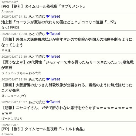
2026/08/07
[PR] 【割引】タイムセール監視所『サプリメント』
Amazon
🐦Tweet
あとで読む
2026/08/07 14:31
池上彰「コーランが憲法の代わりの国はどこ？」ココリコ遠藤「…💡」
なんJ PRIDE
🐦Tweet
あとで読む
2026/08/07 10:20
【悲報】外国人の医療費未払いが多すぎたので病院が外国人の治療を断るように
なってしまう
ネギ速
🐦Tweet
あとで読む
2026/08/07 12:30
【買うなよｗ】20代男性「ジモティーで車を買ったらリース車だった」53歳無職
が逮捕
ライフハックちゃんねる弐式
🐦Tweet
あとで読む
2026/08/07 12:30
【動画】大阪府警のおっさん射殺映像が公開される。当然のように無抵抗だった
ことが発覚
痛いニュース(ﾉ∀`)
🐦Tweet
あとで読む
2026/08/07 10:37
【悲報】ニセコイさん、ガチで許されない悪行をやらかすｗｗｗｗｗｗｗｗｗｗ
ｗｗｗ
げーあにびより
2026/08/07
[PR] 【割引】タイムセール監視所『レトルト食品』
Amazon