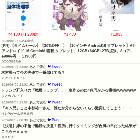
¥4,180 (+1,280pt)
¥1,430
¥1,833
2026/08/07 03:30時点
[PR] 【タイムセール】【30%OFF！】 【10インチ Android16 タブレット】A9
アンドロイド 16 GeminiAI搭載 タブレット、12GB+64GB+2TB拡張、8コア…
19900円
→ 13900円
DOOGEETab
🐦Tweet
あとで読む
2026/08/06 22:00
木村昴って今の声優で一番儲けてる？
VIPワイドガイド
🐦Tweet
あとで読む
2026/08/06 23:02
トランプ肝入りの「戦艦トランプ」、一隻作るのに4兆円かかる模様wwwwwww
まとめブレイド
🐦Tweet
あとで読む
2026/08/06 23:02
「キム兄」こと木村祐一さん、誰だか分からないくらい激変してしまう・・・
オレ的ゲーム速報＠刃
🐦Tweet
あとで読む
2026/08/07 00:30
【決意】嫁の不倫で離婚を決意！役所に行くタイミングが台風の日だった結果が
こちらｗｗｗｗ
キスログ