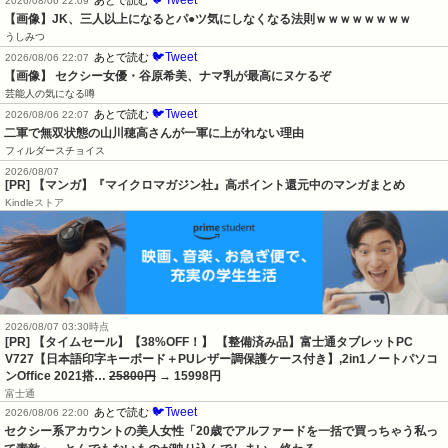
2026/08/06 22:09
【画像】JK、三人以上になるとパ●ツ気にしなくなる法則ｗｗｗｗｗｗｗｗ
うしみつ
🐦Tweet
あとで読む
2026/08/06 22:07
【画像】 セクシー女優・谷原希美、ナマ乳が最高にヌケるぞ
芸能人の気になる噂
🐦Tweet
あとで読む
2026/08/06 22:07
二軍で無双状態の山川穂高さんが一軍に上がれない理由
フィルダースチョイス
2026/08/07
[PR] 【マンガ】『マイクロマガジン社』高ポイント還元中のマンガまとめ
Kindleストア
2026/08/07 03:30時点
[PR] 【タイムセール】【38%OFF！】 【整備済み品】富士通タブレットPC
V727【日本語印字キーボード＋PUレザー調保護ケース付き】,2in1ノートパソコ
ンOffice 2021搭…
25800円
→ 15998円
富士通
🐦Tweet
あとで読む
2026/08/06 22:00
セクシー系アカウントの美人女性「20歳でアルファードを一括で買っちゃう私っ