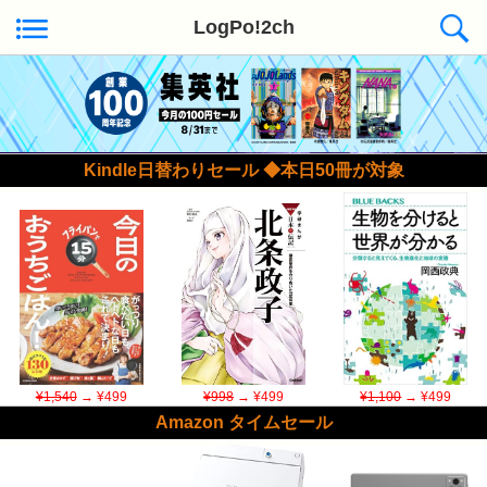
LogPo!2ch
Kindle日替わりセール ◆本日50冊が対象
¥1,540
→ ¥499
¥998
→ ¥499
¥1,100
→ ¥499
Amazon タイムセール