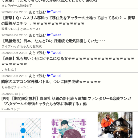
て素敵」→とんでもないものが映り込んでしまい、終わる
オレ的ゲーム速報＠刃
🐦Tweet
あとで読む
2026/08/06 22:08
【衝撃】Q：ムスリム移民って移住先をアッラーの土地って思ってるの？ → 衝撃
の回答がコチラ → ｗｗｗｗｗｗｗｗｗｗｗｗｗｗ
政経ワロスまとめニュース♪
🐦Tweet
あとで読む
2026/08/06 22:00
【戦後最長】日本、なんと74ヶ月連続で景気回復していた‥‥
ライフハックちゃんねる弐式
🐦Tweet
あとで読む
2026/08/06 23:03
【画像】乳も無いくせにビキニになる女子ｗｗｗｗｗｗｗｗｗｗｗｗｗｗｗｗｗ
ｗｗｗｗｗｗｗ
いたしん！
🐦Tweet
あとで読む
2026/08/06 22:00
隣家のエアコン室外機バトル、ついに限界突破ｗｗｗｗｗｗ
もみあげチャ～シュ～
2026/08/18まで
[PR] 【期間限定無料】白泉社 話題の新刊続々追加!!ファンタジー&恋愛マンガ
『乙女ゲームの最強キャラたちが私に執着する』他
Kindleストア