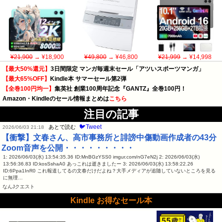
¥21,900
→ ¥18,900
¥49,800
→ ¥46,800
¥21,999
→ ¥14,998
【最大50%還元】
3日間限定 マンガ毎週末セール「アツいスポーツマンガ」
【最大65%OFF】
Kindle本 サマーセール第2弾
【全巻100円均一】
集英社 創業100周年記念『GANTZ』全巻100円！
Amazon・Kindleのセール情報まとめは
こちら
注目の記事
🐦Tweet
あとで読む
2026/06/03 21:18
【衝撃】文春さん、高市事務所と誹謗中傷動画作成者の43分
Zoom音声を公開・・・・・・・・・
1: 2026/06/03(水) 13:54:35.36 ID:MnBGzYSS0 imgur.com/nG7eN2j 2: 2026/06/03(水)
13:56:36.83 ID:kosSshaA0 あっこれは逝きましたー 3: 2026/06/03(水) 13:58:22.26
ID:6Ppa1InR0 これ報道してるの文春だけだよね？大手メディアが追随していないところを見る
に無理…
なんJクエスト
Kindle お得なセール本