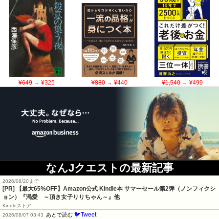
¥649
→ ¥325
¥880
→ ¥440
¥1,540
→ ¥499
なんJクエストの最新記事
2026/08/20まで
[PR]
【最大65%OFF】Amazon公式 Kindle本 サマーセール第2弾（ノンフィクシ
ョン）『渇愛 ～頂き女子りりちゃん～』他
Kindleストア
🐦Tweet
あとで読む
2026/08/07 03:43