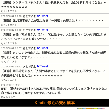
【困惑】ケンドーコバヤシさん「強い炭酸飲んだら、あばら折れそうになる」ｗ
ｗｗｗｗｗｗｗｗｗ
なんJクエスト
🐦Tweet
あとで読む
2026/08/07 03:28
【衝撃】元V6三宅健さんが気になる「一段落」の読みは？・・・・・・・・・
なんJクエスト
🐦Tweet
あとで読む
2026/08/07 03:12
【悲報】女優・南沙良さん（24）「私は陰キャ。人と話したくないので家に引き
こもってPCでアニメを観ていたい」・・・・・・・・・
なんJクエスト
🐦Tweet
あとで読む
2026/08/07 02:57
【悲報】カンニング竹山さん、消費税減税失敗→増税の流れを想像「次誰が総理
やりたいと思います？」・・・・・・・・・
なんJクエスト
🐦Tweet
あとで読む
2026/08/07 02:42
【正論】岡田斗司夫さん「人間の本音としてブサイクを見たら不愉快になる。こ
の責任をどうとるんだ」ｗｗｗｗｗｗｗｗｗｗ
なんJクエスト
2026/08/13 まで！
[PR] 【最大50%OFF】KADOKAWA 簡単!美味い!レシピ本フェア③『クタクタな
心と体をおいしく満たす いたわりごはん』他
Kindleストア
Kindle 最近の売れ筋本