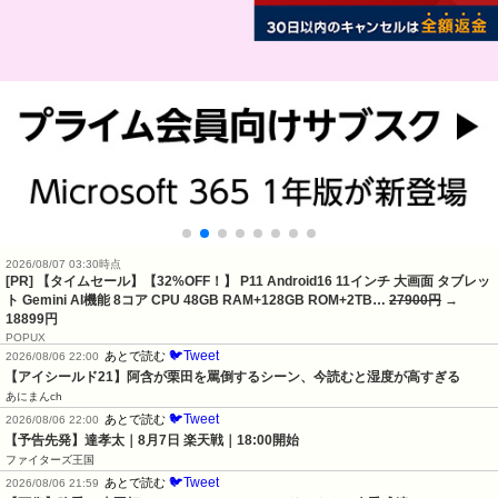
2026/08/07 03:30時点
[PR] 【タイムセール】【32%OFF！】 P11 Android16 11インチ 大画面 タブレッ
ト Gemini AI機能 8コア CPU 48GB RAM+128GB ROM+2TB…
27900円
→
18899円
POPUX
🐦Tweet
あとで読む
2026/08/06 22:00
【アイシールド21】阿含が栗田を罵倒するシーン、今読むと湿度が高すぎる
あにまんch
🐦Tweet
あとで読む
2026/08/06 22:00
【予告先発】達孝太｜8月7日 楽天戦｜18:00開始
ファイターズ王国
🐦Tweet
あとで読む
2026/08/06 21:59