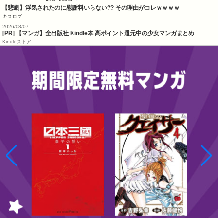
【悲劇】浮気されたのに慰謝料いらない?? その理由がコレｗｗｗｗ
キスログ
2026/08/07
[PR] 【マンガ】全出版社 Kindle本 高ポイント還元中の少女マンガまとめ
Kindleストア