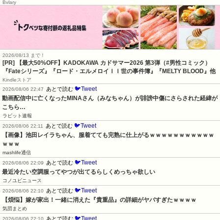
Bvlary
2026/08/13 まで！
[PR]
【最大50%OFF】KADOKAWA カドサマー2026 第3弾（#男性コミック）
『Fateシリーズ』『ロード・エルメロイＩＩ世の事件簿』『MELTY BLOOD』他
Kindleストア
🐦Tweet
あとで読む
2026/08/06 22:47
動画配信中に亡くなったMINAさん（みなちゃん）が誹謗中傷にさらされた経緯が
こちら…
ラビット速報
🐦Tweet
あとで読む
2026/08/06 22:11
【画像】池田レイラちゃん、服着てても完熟に仕上がるｗｗｗｗｗｗｗｗｗｗｗ
ｗｗｗ
mashlife通信
🐦Tweet
あとで読む
2026/08/06 22:09
最近冷たい空調服ってやつが出てるらしくめっちゃ欲しい
コノユビニュース
🐦Tweet
あとで読む
2026/08/06 22:10
【煩悩】嫁が家出！一緒に消えた『貴重品』の詳細がヤバすぎたｗｗｗｗ
気団まとめ
🐦Tweet
あとで読む
2026/08/06 22:10