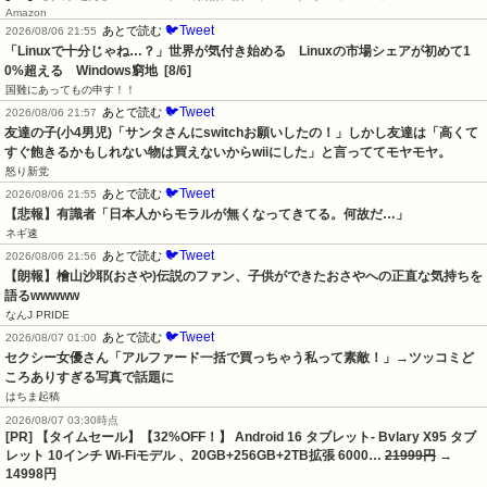
Amazon
🐦Tweet
あとで読む
2026/08/06 21:55
「Linuxで十分じゃね…？」世界が気付き始める　Linuxの市場シェアが初めて1
0%超える　Windows窮地  [8/6]
国難にあってもの申す！！
🐦Tweet
あとで読む
2026/08/06 21:57
友達の子(小4男児)「サンタさんにswitchお願いしたの！」しかし友達は「高くて
すぐ飽きるかもしれない物は買えないからwiiにした」と言っててモヤモヤ。
怒り新党
🐦Tweet
あとで読む
2026/08/06 21:55
【悲報】有識者「日本人からモラルが無くなってきてる。何故だ…」
ネギ速
🐦Tweet
あとで読む
2026/08/06 21:56
【朗報】檜山沙耶(おさや)伝説のファン、子供ができたおさやへの正直な気持ちを
語るwwwww
なんJ PRIDE
🐦Tweet
あとで読む
2026/08/07 01:00
セクシー女優さん「アルファード一括で買っちゃう私って素敵！」→ツッコミど
ころありすぎる写真で話題に
はちま起稿
2026/08/07 03:30時点
[PR] 【タイムセール】【32%OFF！】 Android 16 タブレット- Bvlary X95 タブ
レット 10インチ Wi-Fiモデル 、20GB+256GB+2TB拡張 6000…
21999円
→
14998円