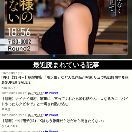
最近読まれている記事
2026/08/16まで
[PR]
【33円～】徳間書店 「モン娘」など人気作品が対象 リュウWEB8周年夏休
みSUPER SALE 2
Kindleストア
🐦Tweet
あとで読む
2026/08/07 00:25
【悲報】ナイナイ岡村、家事に「言ってくれたら済む話やん」→なるみに「バイ
トやったらクビやで」と一喝され黙り込む
ネギ速
🐦Tweet
あとで読む
2026/08/06 23:01
【悲報】中川翔子(41)「Xはもう愚痴だらけだから開きたくない」
なんJ PRIDE
🐦Tweet
あとで読む