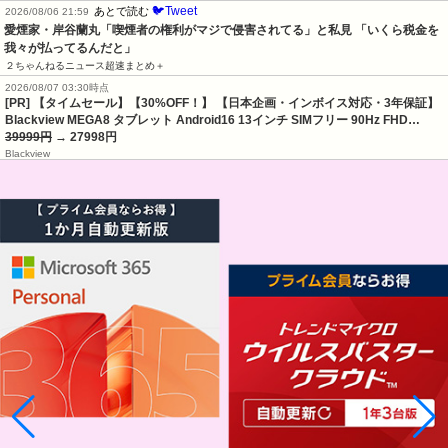
🐦Tweet
あとで読む
2026/08/06 21:59
愛煙家・岸谷蘭丸「喫煙者の権利がマジで侵害されてる」と私見 「いくら税金を
我々が払ってるんだと」
２ちゃんねるニュース超速まとめ＋
2026/08/07 03:30時点
[PR] 【タイムセール】【30%OFF！】 【日本企画・インボイス対応・3年保証】
Blackview MEGA8 タブレット Android16 13インチ SIMフリー 90Hz FHD…
39999円
→ 27998円
Blackview