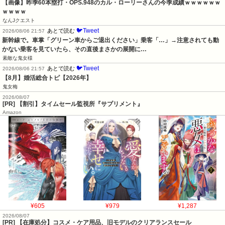
【画像】昨季60本塁打・OPS.948のカル・ローリーさんの今季成績ｗｗｗｗｗｗ
ｗｗｗｗ
なんJクエスト
🐦Tweet
あとで読む
2026/08/06 21:57
新幹線で。車掌「グリーン車からご退出ください」乗客「…」→注意されても動
かない乗客を見ていたら、その直後まさかの展開に…
素敵な鬼女様
🐦Tweet
あとで読む
2026/08/06 21:57
【8月】婚活総合トピ【2026年】
鬼女梅
2026/08/07
[PR] 【割引】タイムセール監視所『サプリメント』
Amazon
¥605
¥979
¥1,287
2026/08/07
[PR] 【在庫処分】コスメ・ケア用品、旧モデルのクリアランスセール