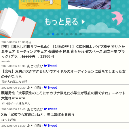
2026/08/06 15:00時点
[PR] 【暮らし応援サマーSale】【14%OFF！】 CICINELL パイプ椅子 折りたた
みチェア ミーティングチェア 会議椅子 軽量 背もたれ 省スペース 組立不要 ブラ
ック (ブラ…
13800円
→ 11900円
arcraiz
🐦Tweet
あとで読む
2026/08/06 10:30
【悲報】お胸が大きすぎるせいでアイドルのオーディションに落ちてしまった女
の子がこちら
芸能人の気になる噂
🐦Tweet
あとで読む
2026/08/06 10:30
既婚男性「大学院生のころにオカリナ教えた小学生が現在の妻ですね」→ネット
大荒れｗｗｗｗ
オレ的ゲーム速報＠刃
🐦Tweet
あとで読む
2026/08/06 13:40
X民「冗談でも友達に○ねと、男はほぼ全員言う」
はちま起稿
🐦Tweet
あとで読む
2026/08/06 13:30