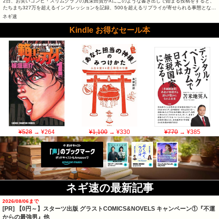
2日、お笑いコンビ・スリムクラブの真栄田賢がXにこのような書き出しで始まる投稿をすると、
たちまち327万を超えるインプレッションを記録、500を超えるリプライが寄せられる事態とな…
ネギ速
Kindle お得なセール本
¥528
→ ¥264
¥1,100
→ ¥330
¥770
→ ¥385
ネギ速の最新記事
2026/08/06まで
[PR] 【0円～】スターツ出版 グラストCOMICS&NOVELS キャンペーン①『不運
からの最強男』他