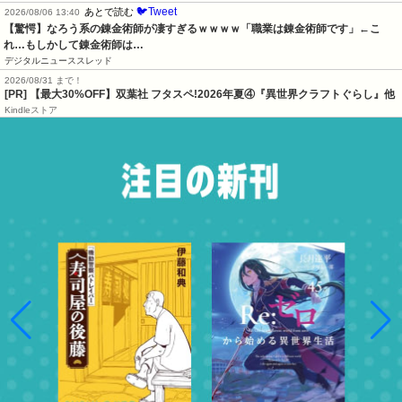
🐦Tweet
あとで読む
2026/08/06 13:40
【驚愕】なろう系の錬金術師が凄すぎるｗｗｗｗ「職業は錬金術師です」←こ
れ…もしかして錬金術師は…
デジタルニューススレッド
2026/08/31 まで！
[PR] 【最大30%OFF】双葉社 フタスペ!2026年夏④『異世界クラフトぐらし』他
Kindleストア