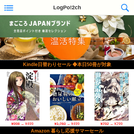
LogPo!2ch
Kindle日替わりセール ◆本日50冊が対象
¥998
→ ¥499
¥1,760
→ ¥499
¥792
→ ¥299
Amazon 暮らし応援サマーセール