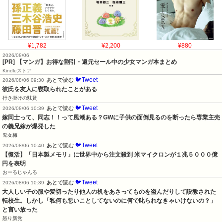
¥1,782
¥2,200
¥880
2026/08/06
[PR] 【マンガ】お得な割引・還元セール中の少女マンガ本まとめ
Kindleストア
🐦Tweet
あとで読む
2026/08/06 09:30
彼氏を友人に寝取られたことがある
行き掛けの駄賃
🐦Tweet
あとで読む
2026/08/06 10:39
嫁同士って、同志！！って風潮ある？GWに子供の面倒見るのを断ったら専業主売
の義兄嫁が爆発した
鬼女梅
🐦Tweet
あとで読む
2026/08/06 10:40
【復活】「日本製メモリ」に世界中から注文殺到 米マイクロンが１兆５０００億
円を表明
おーるじゃんる
🐦Tweet
あとで読む
2026/08/06 10:39
大人しい子の服や髪切ったり他人の机をあさってものを盗んだりして説教された
転校生。しかし「私何も悪いことしてないのに何で叱られなきゃいけないの？」
と言い放った
怒り新党