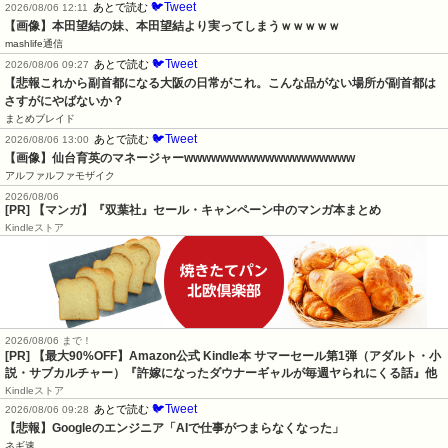
🐦Tweet
あとで読む
2026/08/06 12:11
【画像】本田望結の妹、本田望結より実ってしまうｗｗｗｗｗ
mashlife通信
🐦Tweet
あとで読む
2026/08/06 09:27
【悲報これから副首都になる大阪の日常がこれ。こんな品がない場所が副首都は
さすがにやばないか？
まとめブレイド
🐦Tweet
あとで読む
2026/08/06 13:00
【画像】仙台育英のマネージャーwwwwwwwwwwwwwwwwwww
アルファルファモザイク
2026/08/06
[PR] 【マンガ】『双葉社』セール・キャンペーン中のマンガ本まとめ
Kindleストア
2026/08/06 まで！
[PR]
【最大90%OFF】Amazon公式 Kindle本 サマーセール第1弾（アダルト・小
説・サブカルチャー）『許嫁になったダウナーギャルが毎週ヤられにくる話』他
Kindleストア
🐦Tweet
あとで読む
2026/08/06 09:28
【悲報】Googleのエンジニア「AIで仕事がつまらなくなった」
ネギ速