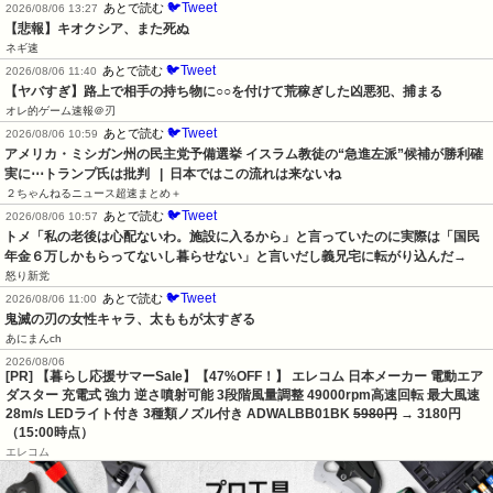
🐦Tweet
あとで読む
2026/08/06 13:27
【悲報】キオクシア、また死ぬ
ネギ速
🐦Tweet
あとで読む
2026/08/06 11:40
【ヤバすぎ】路上で相手の持ち物に○○を付けて荒稼ぎした凶悪犯、捕まる
オレ的ゲーム速報＠刃
🐦Tweet
あとで読む
2026/08/06 10:59
アメリカ・ミシガン州の民主党予備選挙 イスラム教徒の“急進左派”候補が勝利確
実に⋯トランプ氏は批判   |  日本ではこの流れは来ないね
２ちゃんねるニュース超速まとめ＋
🐦Tweet
あとで読む
2026/08/06 10:57
トメ「私の老後は心配ないわ。施設に入るから」と言っていたのに実際は「国民
年金６万しかもらってないし暮らせない」と言いだし義兄宅に転がり込んだ→
怒り新党
🐦Tweet
あとで読む
2026/08/06 11:00
鬼滅の刃の女性キャラ、太ももが太すぎる
あにまんch
2026/08/06
[PR] 【暮らし応援サマーSale】【47%OFF！】 エレコム 日本メーカー 電動エア
ダスター 充電式 強力 逆さ噴射可能 3段階風量調整 49000rpm高速回転 最大風速
28m/s LEDライト付き 3種類ノズル付き ADWALBB01BK
5980円
→ 3180円
（15:00時点）
エレコム