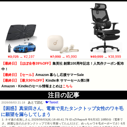
¥3,725
→ ¥2,197
¥7,990
→ ¥5,990
¥49,999
→ ¥38,999
【最終日】【ほぼ全巻39%OFF】
集英社 創業100周年記念！人気作クーポン配布
中！
【最終日】【セール】
Amazon 暮らし応援サマーSale
【最終日】【最大90%OFF】
Kindle本 サマーセール第1弾
Amazon・Kindleのセール情報まとめは
こちら
注目の記事
🐦Tweet
あとで読む
2026/06/03 21:18
【困惑】真栄田さん、電車で見たタンクトップ女性のワキ毛
に願望を漏らしてしまう
1: ネギ速の名無しさん 2026/06/03(水) 16:48:41.79 ID:xZVfwpsv9 年6月3日 16時0分《電車で
さ、綺麗な女の人がタンクトップで吊り革握ってたんだけど、めっちゃワキ毛ボーボーでさ》6月