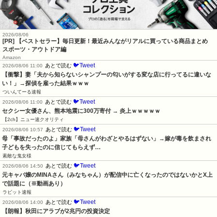
2026/08/06
[PR] 【ベストセラー】毎日更新！最近みんながリアルに買っている商品まとめ
スポーツ・アウトドア編
Amazon
🐦Tweet
あとで読む
2026/08/06 11:00
【衝撃】妻「夫から知らないシャンプーの匂いがする変な店に行ってるに違いな
い！」→探偵を雇った結果ｗｗｗ
ついんてーる速報
🐦Tweet
あとで読む
2026/08/06 11:00
セクシー女優さん、熊本地震に300万寄付 → 炎上ｗｗｗｗｗ
【2ch】ニュー速クオリティ
🐦Tweet
あとで読む
2026/08/06 10:57
母「事故だったのよ」家族「母さんがわざとやるはずない」→嫁が毒を飲まされ
子どもを失ったのに信じてもらえず…
素敵な鬼女様
🐦Tweet
あとで読む
2026/08/06 14:50
元キャバ嬢のMINAさん（みなちゃん）が配信中に亡くなったのではないかとX上
で話題に（※動画あり）
ラビット速報
🐦Tweet
あとで読む
2026/08/06 14:00
【朗報】秋田にアラブが2兆円の投資決定