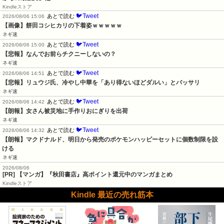
Kindleストア
🐦Tweet
あとで読む
2026/08/06 15:06
【画像】餅田コシヒカリの下着姿ｗｗｗｗｗ
ネギ速
🐦Tweet
あとで読む
2026/08/06 15:00
【悲報】なんでお前らチクニーしないの？
ネギ速
🐦Tweet
あとで読む
2026/08/06 14:51
【悲報】リュウジ氏、冷やし中華を「あり得ないほどダルい」とバッサリ
ネギ速
🐦Tweet
あとで読む
2026/08/06 14:42
【朗報】女さん被災地に手作りおにぎりを出荷
ネギ速
🐦Tweet
あとで読む
2026/08/06 14:32
【朗報】マクドナルド、明日から発売のポケモンハッピーセットに個数制限を設
ける
ネギ速
2026/08/06
[PR] 【マンガ】『秋田書店』高ポイント還元中のマンガまとめ
Kindleストア
Kindle 最近の売れ筋本