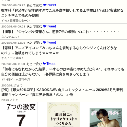
🐦Tweet
あとで読む
2026/08/06 09:27
数学科「経済学が実学的すぎてこれを虚学扱いしてる工学屋はどれほど実践的な
ことを学んでるのか疑問」
ずっと日曜日のターン
🐦Tweet
あとで読む
2026/08/06 09:28
【衝撃】『ジャンポケ斉藤さん、懲役7年の求刑』👈これ・・・・・・・・・
なんJクエスト
🐦Tweet
あとで読む
2026/08/06 12:05
【悲報】アニメアイコン「みいちゃんを規制するならウシジマくんはどうな
の？」→論破されてしまうｗｗｗｗｗ
わんこーる速報！
🐦Tweet
あとで読む
2026/08/06 11:00
「何者にもなれなかった結果、○○するのは本当にやめた方がいい。それやっても
自分の価値は上がらない」→各界隈に突き刺さってしまう
オレ的ゲーム速報＠刃
2026/08/17まで
[PR] 【最大50%OFF】KADOKAWA 角川コミックス・エース 2026年8月刊新刊
連動キャンペーン『異世界居酒屋「のぶ」』他
Kindleストア