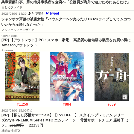
兵庫斎藤知事、県の海外事務所を全廃へ「公務員が海外で遊ぶためにあるだけ」
まとめブレイド
🐦Tweet
あとで読む
2026/08/06 14:30
ジャンポケ斉藤の被害女性「バウムクーヘン売ったりTikTokライブしててムカつ
いたから示談しなかった」
アルファルファモザイク
2026/08/06
[PR] 【アウトレット】PC・スマホ・家電… 高品質の整備済み製品をお買い得に
Amazonアウトレット
Amazon
¥1,259
¥884
¥639
2026/08/06 15:00時点
[PR] 【暮らし応援サマーSale】【15%OFF！】 スタイル プレミアム シリー
ズ/Style PREMIUM Series MTG エムティージー 骨盤サポートチェア 座椅子 ミー
テ…
26180円
→ 22253円
株式会社MTG