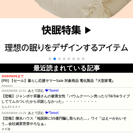
最近読まれている記事
2026/08/06まで
[PR]
【セール】暮らし応援サマーSale 対象商品 電化製品『大型家電』
Amazon
🐦Tweet
あとで読む
2026/08/06 12:51
【悲報】ジャンポケ斉藤さんの被害女性「バウムクーヘン売ったりTikTokライブ
しててムカついたから示談しなかった」・・・・・・・・・
なんJクエスト
🐦Tweet
あとで読む
2026/08/06 13:20
【悲報】積水ハウス「地面師に55億円騙し取られた…」ワイ「はえーかわいそ
う…会社滅茶苦茶やろなぁ」
ネギ速