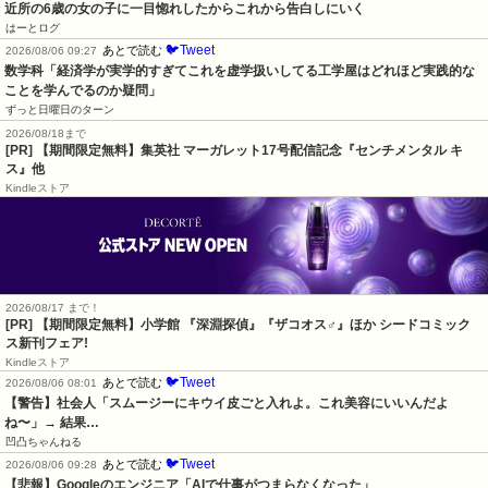
近所の6歳の女の子に一目惚れしたからこれから告白しにいく
はーとログ
🐦Tweet
あとで読む
2026/08/06 09:27
数学科「経済学が実学的すぎてこれを虚学扱いしてる工学屋はどれほど実践的な
ことを学んでるのか疑問」
ずっと日曜日のターン
2026/08/18まで
[PR] 【期間限定無料】集英社 マーガレット17号配信記念『センチメンタル キ
ス』他
Kindleストア
2026/08/17 まで！
[PR] 【期間限定無料】小学館 『深淵探偵』『ザコオス♂』ほか シードコミック
ス新刊フェア!
Kindleストア
🐦Tweet
あとで読む
2026/08/06 08:01
【警告】社会人「スムージーにキウイ皮ごと入れよ。これ美容にいいんだよ
ね〜」→ 結果…
凹凸ちゃんねる
🐦Tweet
あとで読む
2026/08/06 09:28
【悲報】Googleのエンジニア「AIで仕事がつまらなくなった」