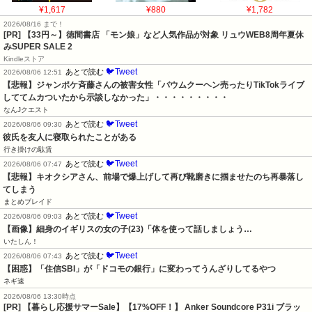
¥1,617
¥880
¥1,782
2026/08/16 まで！
[PR]
【33円～】徳間書店 「モン娘」など人気作品が対象 リュウWEB8周年夏休
みSUPER SALE 2
Kindleストア
🐦Tweet
あとで読む
2026/08/06 12:51
【悲報】ジャンポケ斉藤さんの被害女性「バウムクーヘン売ったりTikTokライブ
しててムカついたから示談しなかった」・・・・・・・・・
なんJクエスト
🐦Tweet
あとで読む
2026/08/06 09:30
彼氏を友人に寝取られたことがある
行き掛けの駄賃
🐦Tweet
あとで読む
2026/08/06 07:47
【悲報】キオクシアさん、前場で爆上げして再び靴磨きに掴ませたのち再暴落し
てしまう
まとめブレイド
🐦Tweet
あとで読む
2026/08/06 09:03
【画像】細身のイギリスの女の子(23)「体を使って話しましょう…
いたしん！
🐦Tweet
あとで読む
2026/08/06 07:43
【困惑】「住信SBI」が「ドコモの銀行」に変わってうんざりしてるやつ
ネギ速
2026/08/06 13:30時点
[PR] 【暮らし応援サマーSale】【17%OFF！】 Anker Soundcore P31i ブラッ