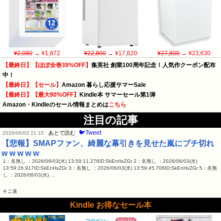
¥2,080
→ ¥1,872
¥22,800
→ ¥17,820
¥27,800
→ ¥23,630
【最終日】【ほぼ全巻39%OFF】
集英社 創業100周年記念！人気作クーポン配布
中！
【最終日】【セール】
Amazon 暮らし応援サマーSale
【最終日】【最大90%OFF】
Kindle本 サマーセール第1弾
Amazon・Kindleのセール情報まとめは
こちら
注目の記事
🐦Tweet
あとで読む
2026/06/03 21:15
【悲報】SMAPファン、綺麗な幕引きを見せた嵐にブチ切れ
w w w w w
1：名無し ：2026/06/03(水) 13:59:11.276ID:SkEnHxZGr 2：名無し ：2026/06/03(水)
13:59:26.917ID:SkEnHxZGr 3：名無し ：2026/06/03(水) 13:59:45.708ID:SkEnHxZGr 5：名無
し ：2026/06/03(水) …
キニ速
Kindle お得なセール本