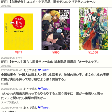
[PR] 【在庫処分】コスメ・ケア用品、旧モデルのクリアランスセール
Amazon
¥847
¥990
¥1,056
2026/08/06 まで！
[PR]
【セール】暮らし応援サマーSale 対象商品 日用品『オーラルケア』
Amazon
🐦Tweet
あとで読む
2026/08/06 07:40
全国知事会「外国人は日本人と同じ生活者で、地域の担い手。多文化共生の実現
に国が責任を持って取り組むよう強く要請する」
IT速報
🐦Tweet
あとで読む
2026/08/06 07:47
ちいかわの映画見終わってもやもやすると言う息子に「誰が一番悪いと思っ
た？」と聞いたら衝撃の回答が…
スマブラ屋さん
🐦Tweet
あとで読む
2026/08/06 08:47