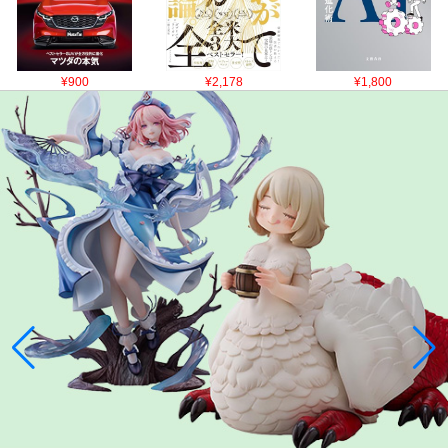
¥900
¥2,178
¥1,800