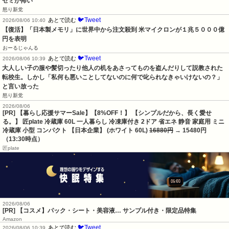
セミが怖い
怒り新党
🐦Tweet
あとで読む
2026/08/06 10:40
【復活】「日本製メモリ」に世界中から注文殺到 米マイクロンが１兆５０００億
円を表明
おーるじゃんる
🐦Tweet
あとで読む
2026/08/06 10:39
大人しい子の服や髪切ったり他人の机をあさってものを盗んだりして説教された
転校生。しかし「私何も悪いことしてないのに何で叱られなきゃいけないの？」
と言い放った
怒り新党
2026/08/06
[PR] 【暮らし応援サマーSale】【8%OFF！】 【シンプルだから、長く愛せ
る。】 匠plate 冷蔵庫 60L 一人暮らし 冷凍庫付き 2ドア 省エネ 静音 家庭用 ミニ
冷蔵庫 小型 コンパクト 【日本企業】 (ホワイト 60L)
16880円
→ 15480円
（13:30時点）
匠plate
2026/08/06
[PR] 【コスメ】パック・シート・美容液… サンプル付き・限定品特集
Amazon
🐦Tweet
あとで読む
2026/08/06 10:39