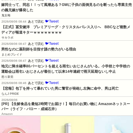
嫁同士って、同志！！って風潮ある？GWに子供の面倒見るのを断ったら専業主売
の義兄嫁が爆発した
鬼女梅
🐦Tweet
あとで読む
2026/08/06 08:44
【正式】冨安健洋　プレミアリーグ・クリスタルパレス入りへ　BBCなど複数メ
ディアが報道キターｗｗｗｗｗｗｗｗ
サカラボ
🐦Tweet
あとで読む
2026/08/06 08:47
男性なのに薬剤師を目指す謎の勢力がいる理由
まとめブレイド
🐦Tweet
あとで読む
2026/08/06 08:47
地元に降水確率80パーセントを超える雨乞いおじさんがいる。小学校と中学校の
運動会は雨乞いおじさんが着任して以来14年連続で雨天延期ないし中止
怒り新党
🐦Tweet
あとで読む
2026/08/06 08:46
【悲報】包丁を持って暴れていた男に警官が発砲し左胸に命中、男は死亡
なんJ PRIDE
2026/08/06
[PR] 【生鮮食品を最短2時間でお届け！】毎日のお買い物に Amazonネットスー
パー（ライフ・バロー・成城石井）
Amazon