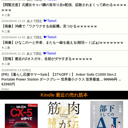
【閲覧注意】元臆女キャバ嬢の首吊り自●配信、拡散されまくって終わるｗｗｗｗ
ｗｗｗ
キニ速
🐦Tweet
あとで読む
2026/08/06 12:20
【画像】沖縄で「ワクワクする自販機」見つかるｗｗｗｗｗｗ
キニ速
🐦Tweet
あとで読む
2026/08/06 12:00
【画像】ひなこのーと作者、またも一線を超える(朝活～くぱぁ)ｗｗｗｗｗｗｗ
キニ速
🐦Tweet
あとで読む
2026/08/06 11:20
【悲報】最近のZオスガキ、名前がダサすぎるｗｗｗｗｗｗ
キニ速
2026/08/06 13:30時点
[PR] 【暮らし応援サマーSale】【37%OFF！】 Anker Solix C1000 Gen 2
Portable Power Station ダークグレー 世界最小クラス 世界最速…
99990円
→
62990円
Anker
Kindle 最近の売れ筋本