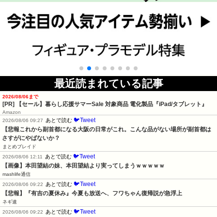
最近読まれている記事
2026/08/06まで
[PR]
【セール】暮らし応援サマーSale 対象商品 電化製品『iPad/タブレット』
Amazon
🐦Tweet
あとで読む
2026/08/06 09:27
【悲報これから副首都になる大阪の日常がこれ。こんな品がない場所が副首都は
さすがにやばないか？
まとめブレイド
🐦Tweet
あとで読む
2026/08/06 12:11
【画像】本田望結の妹、本田望結より実ってしまうｗｗｗｗｗ
mashlife通信
🐦Tweet
あとで読む
2026/08/06 09:22
【悲報】『有吉の夏休み』今夏も放送へ、フワちゃん復帰説が急浮上
ネギ速
🐦Tweet
あとで読む
2026/08/06 09:22