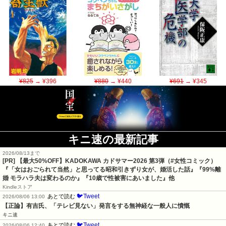
¥825
→ ¥396
¥880
→ ¥440
¥691
→ ¥345
キニ速の最新記事
2026/08/13まで
[PR]
【最大50%OFF】KADOKAWA カドサマー2026 第3弾（#女性コミック）
『「女はおごられて当然」と思ってる昭和引きずり女が、婚活した話』『99%離
婚 モラハラ夫は変わるのか』『10歳で性被害にあいました』他
Kindleストア
🐦Tweet
あとで読む
2026/08/06 13:00
【正論】有吉氏、「テレビ見ない」発言をする無神経な一般人に憤慨
キニ速
🐦Tweet
あとで読む
2026/08/06 12:40