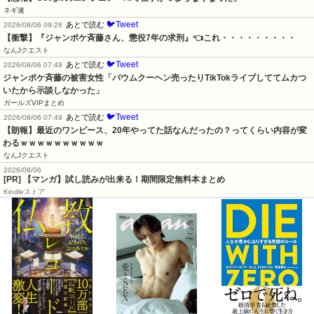
ネギ速
🐦Tweet
あとで読む
2026/08/06 09:28
【衝撃】『ジャンポケ斉藤さん、懲役7年の求刑』👈これ・・・・・・・・・
なんJクエスト
🐦Tweet
あとで読む
2026/08/06 07:49
ジャンポケ斉藤の被害女性「バウムクーヘン売ったりTikTokライブしててムカつ
いたから示談しなかった」
ガールズVIPまとめ
🐦Tweet
あとで読む
2026/08/06 07:49
【朗報】最近のワンピース、20年やってた話なんだったの？ってくらい内容が変
わるｗｗｗｗｗｗｗｗｗｗ
なんJクエスト
2026/08/06
[PR] 【マンガ】試し読みが出来る！期間限定無料本まとめ
Kindleストア