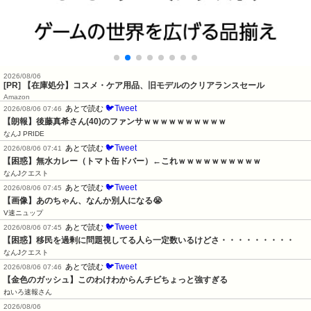
2026/08/06
[PR] 【在庫処分】コスメ・ケア用品、旧モデルのクリアランスセール
Amazon
🐦Tweet
あとで読む
2026/08/06 07:46
【朗報】後藤真希さん(40)のファンサｗｗｗｗｗｗｗｗｗｗ
なんJ PRIDE
🐦Tweet
あとで読む
2026/08/06 07:41
【困惑】無水カレー（トマト缶ドバー）←これｗｗｗｗｗｗｗｗｗｗ
なんJクエスト
🐦Tweet
あとで読む
2026/08/06 07:45
【画像】あのちゃん、なんか別人になる😭
V速ニュップ
🐦Tweet
あとで読む
2026/08/06 07:45
【困惑】移民を過剰に問題視してる人ら一定数いるけどさ・・・・・・・・・
なんJクエスト
🐦Tweet
あとで読む
2026/08/06 07:46
【金色のガッシュ】このわけわからんチビちょっと強すぎる
ねいろ速報さん
2026/08/06