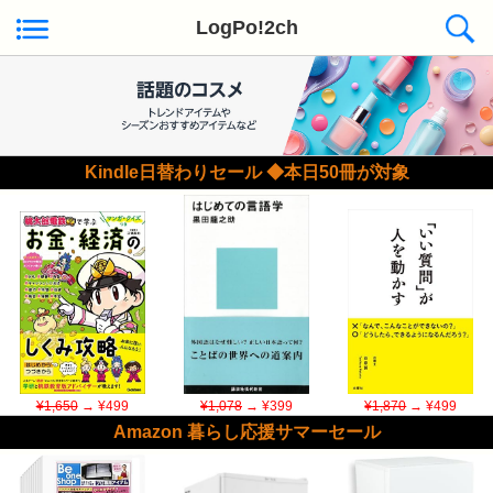
LogPo!2ch
Kindle日替わりセール ◆本日50冊が対象
¥1,650
→ ¥499
¥1,078
→ ¥399
¥1,870
→ ¥499
Amazon 暮らし応援サマーセール