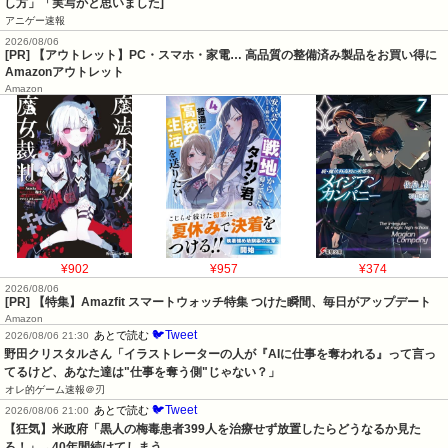
し方」「実写かと思いました]
アニゲー速報
2026/08/06
[PR] 【アウトレット】PC・スマホ・家電… 高品質の整備済み製品をお買い得に
Amazonアウトレット
Amazon
¥902
¥957
¥374
2026/08/06
[PR] 【特集】Amazfit スマートウォッチ特集 つけた瞬間、毎日がアップデート
Amazon
🐦Tweet
あとで読む
2026/08/06 21:30
野田クリスタルさん「イラストレーターの人が『AIに仕事を奪われる』って言っ
てるけど、あなた達は"仕事を奪う側"じゃない？」
オレ的ゲーム速報＠刃
🐦Tweet
あとで読む
2026/08/06 21:00
【狂気】米政府「黒人の梅毒患者399人を治療せず放置したらどうなるか見た
ろ！」→40年間続けてしまう