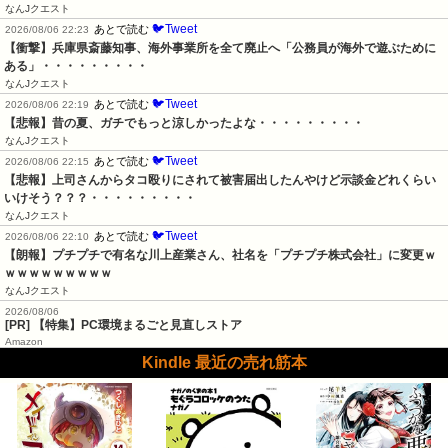
なんJクエスト
🐦Tweet
あとで読む
2026/08/06 22:23
【衝撃】兵庫県斎藤知事、海外事業所を全て廃止へ「公務員が海外で遊ぶために
ある」・・・・・・・・・
なんJクエスト
🐦Tweet
あとで読む
2026/08/06 22:19
【悲報】昔の夏、ガチでもっと涼しかったよな・・・・・・・・・
なんJクエスト
🐦Tweet
あとで読む
2026/08/06 22:15
【悲報】上司さんからタコ殴りにされて被害届出したんやけど示談金どれくらい
いけそう？？？・・・・・・・・・
なんJクエスト
🐦Tweet
あとで読む
2026/08/06 22:10
【朗報】プチプチで有名な川上産業さん、社名を「プチプチ株式会社」に変更ｗ
ｗｗｗｗｗｗｗｗｗ
なんJクエスト
2026/08/06
[PR] 【特集】PC環境まるごと見直しストア
Amazon
Kindle 最近の売れ筋本