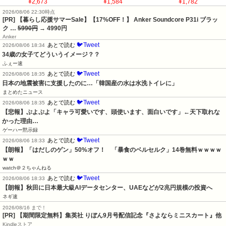
¥2,673
¥1,584
¥1,782
2026/08/06 22:30時点
[PR] 【暮らし応援サマーSale】【17%OFF！】 Anker Soundcore P31i ブラッ
ク …
5990円
→ 4990円
Anker
🐦Tweet
あとで読む
2026/08/06 18:34
34歳の女子てどういうイメージ？？
ふぇー速
🐦Tweet
あとで読む
2026/08/06 18:35
日本の地震被害に支援したのに…「韓国産の水は水洗トイレに」
まとめたニュース
🐦Tweet
あとで読む
2026/08/06 18:35
【悲報】ぷよぷよ「キャラ可愛いです、頭使います、面白いです」←天下取れな
かった理由…
ゲーハー黙示録
🐦Tweet
あとで読む
2026/08/06 18:33
【朗報】「はだしのゲン」50%オフ！　「暴食のベルセルク」14巻無料ｗｗｗｗ
ｗｗ
watch＠２ちゃんねる
🐦Tweet
あとで読む
2026/08/06 18:33
【朗報】秋田に日本最大級AIデータセンター、UAEなどが2兆円規模の投資へ
ネギ速
2026/08/16 まで！
[PR] 【期間限定無料】集英社 りぼん9月号配信記念『さよならミニスカート』他
Kindleストア