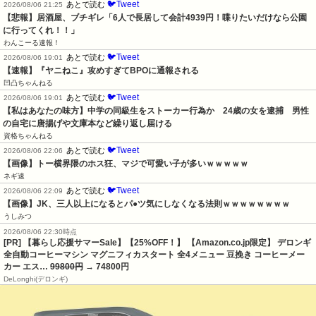
🐦Tweet
あとで読む
2026/08/06 21:25
【悲報】居酒屋、ブチギレ「6人で長居して会計4939円！喋りたいだけなら公園
に行ってくれ！！」
わんこーる速報！
🐦Tweet
あとで読む
2026/08/06 19:01
【速報】『ヤニねこ』攻めすぎてBPOに通報される
凹凸ちゃんねる
🐦Tweet
あとで読む
2026/08/06 19:01
【私はあなたの味方】中学の同級生をストーカー行為か　24歳の女を逮捕　男性
の自宅に唐揚げや文庫本など繰り返し届ける
資格ちゃんねる
🐦Tweet
あとで読む
2026/08/06 22:06
【画像】トー横界隈のホス狂、マジで可愛い子が多いｗｗｗｗｗ
ネギ速
🐦Tweet
あとで読む
2026/08/06 22:09
【画像】JK、三人以上になるとパ●ツ気にしなくなる法則ｗｗｗｗｗｗｗｗ
うしみつ
2026/08/06 22:30時点
[PR] 【暮らし応援サマーSale】【25%OFF！】 【Amazon.co.jp限定】 デロンギ
全自動コーヒーマシン マグニフィカスタート 全4メニュー 豆挽き コーヒーメー
カー エス…
99800円
→ 74800円
DeLonghi(デロンギ)