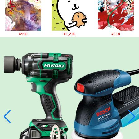
¥990
¥1,210
¥518