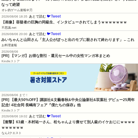
なって絶望
オレ的ゲーム速報＠刃
🐦Tweet
あとで読む
2026/08/06 18:35
【画像】容疑者の巨胸の同級生、インタビューされてしまうｗｗｗｗｗｗｗ
不思議.net
🐦Tweet
あとで読む
2026/08/06 20:00
みいちゃんと山田さん「主人公がぽっと出のモブに殺されて終わります」←これ
お料理速報
2026/08/06
[PR] 【マンガ】お得な割引・還元セール中の女性マンガ本まとめ
Kindleストア
2026/08/06 まで！
[PR] 【最大50%OFF】講談社&文藝春秋&中央公論新社&双葉社 デビュー25周年
記念! 4社合同 長嶋有フェア『僕たちの保存』他
Kindleストア
🐦Tweet
あとで読む
2026/08/06 19:02
【衝撃】63歳・木村祐一さん、松ちゃんより痩せて別人級のイケおじにｗｗｗｗ
ｗｗｗｗｗｗ
なんJクエスト