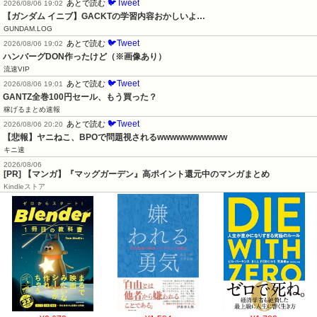
🐦Tweet
あとで読む
2026/08/06 19:02
【ガンダム イニブ】GACKTの学習内容おかしいよ…
GUNDAM.LOG
🐦Tweet
あとで読む
2026/08/06 19:02
ハンバーグDON作ったけど（※画像あり）
流速VIP
🐦Tweet
あとで読む
2026/08/06 19:01
GANTZ全巻100円セール、もう買った？
稼げるまとめ速報
🐦Tweet
あとで読む
2026/08/06 20:20
【悲報】ヤニねこ、BPOで問題視されるwwwwwwwwwww
キニ速
2026/08/06
[PR] 【マンガ】『マッグガーデン』高ポイント還元中のマンガまとめ
Kindleストア