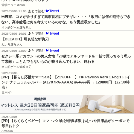
哲学ニュースnwk
🐦Tweet
あとで読む
2026/08/06 21:00
米農家、コメが余りすぎて高市首相にブチギレ・・・「政府には何の期待もでき
ない。高市総理は何を考えているのかな。もう愛想尽かした」
オレ的ゲーム速報＠刃
🐦Tweet
あとで読む
2026/08/06 19:01
【BLEACH】可哀想な斬魄刀
ねいろ速報さん
🐦Tweet
あとで読む
2026/08/06 22:00
セクシー系アカウントの美人女性「20歳でアルファードを一括で買っちゃう私っ
て素敵」→とんでもないものが映り込んでしまい、終わる
オレ的ゲーム速報＠刃
2026/08/06
[PR] 【暮らし応援サマーSale】【21%OFF！】 HP Pavilion Aero 13-bg 13.3イ
ンチ ナチュラルシルバー (A17X7PA-AAAA)
164800円
→ 129800円 （22:30時
点）
日本HP
2026/08/06
[PR] 【らくらくベビー】ママ・パパ向け特典多数 おむつや日用品がクーポンで
毎日おトク
Amazon