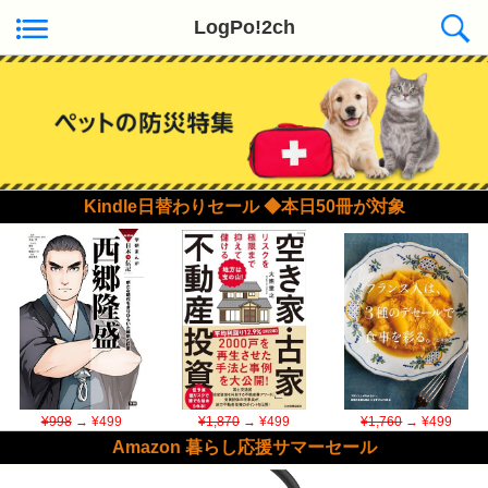
LogPo!2ch
Kindle日替わりセール ◆本日50冊が対象
¥998
→ ¥499
¥1,870
→ ¥499
¥1,760
→ ¥499
Amazon 暮らし応援サマーセール