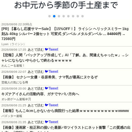
2026/08/06 22:30時点
[PR] 【暮らし応援サマーSale】【15%OFF！】 ライシン ヘリックスミラー 1kg
刻み 40kg シルバー 2個セット 可変式 ダンベル メタルダンベル …
84800円
→
72080円
Lysin（ライシン）
🐦Tweet
あとで読む
2026/08/06 17:35
【悲報】人間「バックアップ作成して」AI「了解。あ、間違えちゃったｗ」→シ
ャレにならないやらかしで終わるｗｗｗｗｗ
わんこーる速報！
🐦Tweet
あとで読む
2026/08/06 22:07
【画像】 セクシー女優・谷原希美、ナマ乳が最高にヌケるぞ
芸能人の気になる噂
🐦Tweet
あとで読む
2026/08/06 20:00
キズナアイさんの活動内容、ガチでヤバい方向へ
オレ的ゲーム速報＠刃
🐦Tweet
あとで読む
2026/08/06 21:25
【速報】ちんこ4cmしかないから病院行った結果ｗｗｗｗｗｗｗｗｗｗｗwwww
バズッター速報
🐦Tweet
あとで読む
2026/08/06 21:35
【画像】漫画家・桂正和の描いた最新パ0ツイラストにネット衝撃「この質感の出