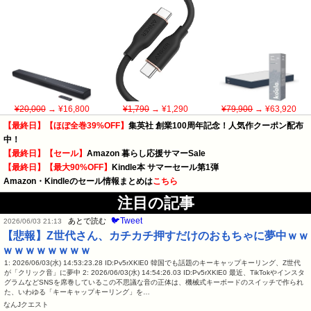
¥20,000
→ ¥16,800
¥1,790
→ ¥1,290
¥79,900
→ ¥63,920
【最終日】【ほぼ全巻39%OFF】
集英社 創業100周年記念！人気作クーポン配布
中！
【最終日】【セール】
Amazon 暮らし応援サマーSale
【最終日】【最大90%OFF】
Kindle本 サマーセール第1弾
Amazon・Kindleのセール情報まとめは
こちら
注目の記事
🐦Tweet
あとで読む
2026/06/03 21:13
【悲報】Z世代さん、カチカチ押すだけのおもちゃに夢中ｗｗ
ｗｗｗｗｗｗｗｗ
1: 2026/06/03(水) 14:53:23.28 ID:Pv5rXKlE0 韓国でも話題のキーキャップキーリング、Z世代
が「クリック音」に夢中 2: 2026/06/03(水) 14:54:26.03 ID:Pv5rXKlE0 最近、TikTokやインスタ
グラムなどSNSを席巻しているこの不思議な音の正体は、機械式キーボードのスイッチで作られ
た、いわゆる「キーキャップキーリング」を…
なんJクエスト