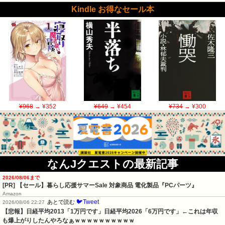
Kindle お得なセール本
¥968
→ ¥352
¥649
→ ¥454
¥734
→ ¥300
なんJクエストの最新記事
2026/08/06まで
[PR]
【セール】暮らし応援サマーSale 対象商品 電化製品『PCパーツ』
Amazon
🐦Tweet
あとで読む
2026/08/06 22:27
【悲報】日経平均2013「1万円です」日経平均2026「6万円です」←これは年収
も爆上がりしたんやろなぁｗｗｗｗｗｗｗｗｗｗ