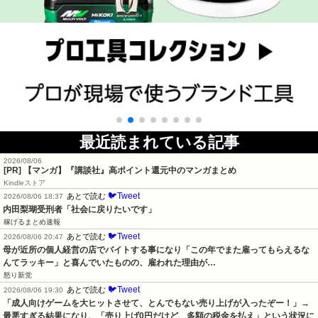
最近読まれている記事
2026/08/06
[PR] 【マンガ】『講談社』高ポイント還元中のマンガまとめ
Kindleストア
🐦Tweet
あとで読む
2026/08/06 18:37
内田梨瑚受刑者「社会に戻りたいです」
稼げるまとめ速報
🐦Tweet
あとで読む
2026/08/06 20:47
母が近所の個人経営の店でバイトする事になり「この年でまた雇ってもらえるな
んてラッキー」と喜んでいたものの、雇われた理由が…
怒り新党
🐦Tweet
あとで読む
2026/08/06 19:30
「成人向けゲームを大ヒットさせて、とんでもない売り上げが入ったぞー！」→
最悪すぎる結果になり、「売り上げ0円だけど、多額の税金を払え」という状況に