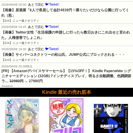
🐦Tweet
あとで読む
2026/08/08 20:00
【画像】居酒屋「6人で長居して会計4939円！喋りたいだけなら公園に行ってく
れ（怒」
【2ch】ニュー速クオリティ
🐦Tweet
あとで読む
2026/08/08 19:45
【画像】Twitter女性「生活保護の申請しに行ったら数日おきにこれ出せと言われ
た。人権侵害でしょこれ」
【2ch】ニュー速クオリティ
🐦Tweet
あとで読む
2026/08/08 19:30
【画像】サイバーコネクトツーの松山氏、JUMP公式にブロックされる・・・
【2ch】ニュー速クオリティ
2026/08/08 20:30時点
[PR] 【Amazonデバイスサマーセール】【15%OFF！】 Kindle Paperwhite シグ
ニチャーエディション (32GB) 7インチディスプレイ、明るさ自動調整、色調調節
ラ…
32980円
→ 27980円
Amazon
Kindle 最近の売れ筋本