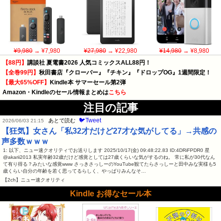
¥9,980
→ ¥7,980
¥27,980
→ ¥22,980
¥14,980
→ ¥8,980
【88円】
講談社 夏電書2026 人気コミックスALL88円！
【全巻99円】
秋田書店『クローバー』『チキン』『ドロップOG』1週間限定！
【最大65%OFF】
Kindle本 サマーセール第2弾
Amazon・Kindleのセール情報まとめは
こちら
注目の記事
🐦Tweet
あとで読む
2026/06/03 21:15
【狂気】女さん「私32才だけど27才な気がしてる」→共感の
声多数ｗｗｗ
1: 以下、ニュー速クオリティでお送りします 2025/10/17(金) 09:48:22.83 ID:4DRiFPDR0 星︎︎
@akarii2013 私実年齢32歳だけど感覚としては27歳くらいな気がするのね。 常に私が30代なん
て有り得る？みたいな感覚www さっきさっしーのYouTube観てたらさっしーと田中みな実様も5
歳くらい自分の年齢を若く思ってるらしく、やっぱりみんなそ…
【2ch】ニュー速クオリティ
Kindle お得なセール本