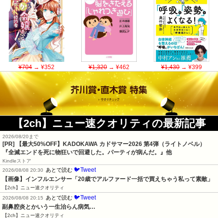
¥704
→ ¥352
¥1,320
→ ¥462
¥1,430
→ ¥399
【2ch】ニュー速クオリティの最新記事
2026/08/20まで
[PR]
【最大50%OFF】KADOKAWA カドサマー2026 第4弾（ライトノベル）
『全滅エンドを死に物狂いで回避した。パーティが病んだ。』他
Kindleストア
🐦Tweet
あとで読む
2026/08/08 20:30
【画像】インフルエンサー「20歳でアルファード一括で買えちゃう私って素敵」
【2ch】ニュー速クオリティ
🐦Tweet
あとで読む
2026/08/08 20:15
副鼻腔炎とかいう一生治らん病気…
【2ch】ニュー速クオリティ