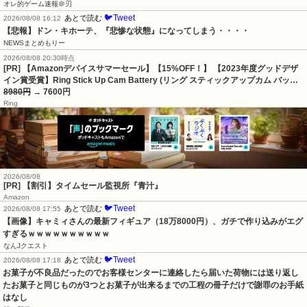
オレ的ゲーム速報＠刃
🐦Tweet
あとで読む
2026/08/08 16:12
【悲報】ドン・キホーテ、『悲惨な状態』になってしまう・・・・
NEWSまとめもりー
2026/08/08 20:30時点
[PR] 【Amazonデバイスサマーセール】【15%OFF！】 【2023年度グッドデザ
イン賞受賞】Ring Stick Up Cam Battery (リング スティックアップカム バッ…
8980円
→ 7600円
Ring
2026/08/08
[PR] 【割引】タイムセール監視所『青汁』
Amazon
🐦Tweet
あとで読む
2026/08/08 17:55
【画像】キャミィさんの最新フィギュア（18万8000円）、ガチで作り込みがエグ
すぎるｗｗｗｗｗｗｗｗｗｗ
なんJクエスト
🐦Tweet
あとで読む
2026/08/08 17:18
お菓子が不良品だったのでお客様センターに連絡したら届いた荷物には送り返し
たお菓子と同じものが3つとお菓子が出来るまでの工程の冊子だけで謝罪のお手紙
はなし