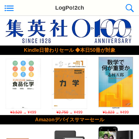
LogPo!2ch
Kindle日替わりセール ◆本日50冊が対象
¥3,520
→ ¥499
¥2,750
→ ¥499
¥1,023
→ ¥499
Amazonデバイスサマーセール