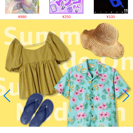
¥990
¥250
¥100