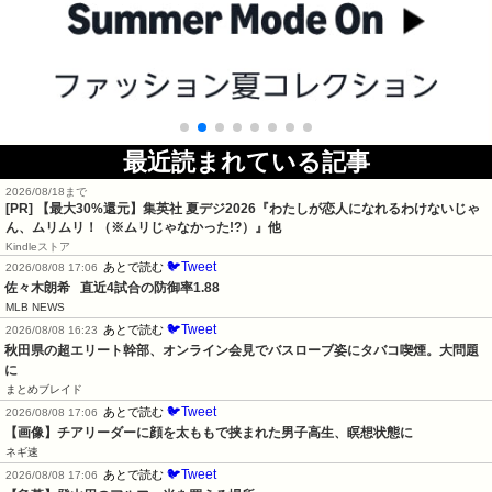
最近読まれている記事
2026/08/18まで
[PR]
【最大30%還元】集英社 夏デジ2026『わたしが恋人になれるわけないじゃ
ん、ムリムリ！（※ムリじゃなかった!?）』他
Kindleストア
🐦Tweet
あとで読む
2026/08/08 17:06
佐々木朗希   直近4試合の防御率1.88
MLB NEWS
🐦Tweet
あとで読む
2026/08/08 16:23
秋田県の超エリート幹部、オンライン会見でバスローブ姿にタバコ喫煙。大問題
に
まとめブレイド
🐦Tweet
あとで読む
2026/08/08 17:06
【画像】チアリーダーに顔を太ももで挟まれた男子高生、瞑想状態に
ネギ速
🐦Tweet
あとで読む
2026/08/08 17:06