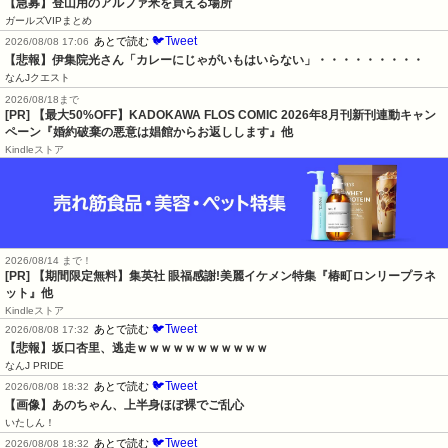
【急募】登山用のアルファ米を買える場所
ガールズVIPまとめ
🐦Tweet
あとで読む
2026/08/08 17:06
【悲報】伊集院光さん「カレーにじゃがいもはいらない」・・・・・・・・・
なんJクエスト
2026/08/18まで
[PR] 【最大50%OFF】KADOKAWA FLOS COMIC 2026年8月刊新刊連動キャン
ペーン『婚約破棄の悪意は娼館からお返しします』他
Kindleストア
2026/08/14 まで！
[PR] 【期間限定無料】集英社 眼福感謝!美麗イケメン特集『椿町ロンリープラネ
ット』他
Kindleストア
🐦Tweet
あとで読む
2026/08/08 17:32
【悲報】坂口杏里、逃走ｗｗｗｗｗｗｗｗｗｗｗ
なんJ PRIDE
🐦Tweet
あとで読む
2026/08/08 18:32
【画像】あのちゃん、上半身ほぼ裸でご乱心
いたしん！
🐦Tweet
あとで読む
2026/08/08 18:32