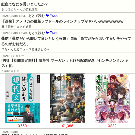
献血でなにを貰いましたか？
おにひめちゃんの監視部屋
🐦Tweet
あとで読む
2026/08/08 18:37
【画像】アメリカの最新ラブドールのラインナップがヤバいwwwwwwwww
異世界転生まとめ速報
🐦Tweet
あとで読む
2026/08/08 17:49
蓮舫「蓮舫だから叩いて良いという報道」 X民「高市だから叩いて良いをやって
るのがお前だろ」
２ちゃんねるニュース超速まとめ＋
2026/08/18まで
[PR] 【期間限定無料】集英社 マーガレット17号配信記念『センチメンタル キ
ス』他
Kindleストア
¥550
¥1,386
¥832
2026/08/08