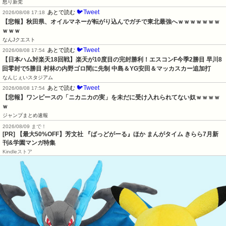
怒り新党
🐦Tweet
あとで読む
2026/08/08 17:18
【悲報】秋田県、オイルマネーが転がり込んでガチで東北最強へｗｗｗｗｗｗｗ
ｗｗｗ
なんJクエスト
🐦Tweet
あとで読む
2026/08/08 17:54
【日本ハム対楽天18回戦】楽天が10度目の完封勝利！エスコンF今季2勝目 早川8
回零封で5勝目 村林の内野ゴロ間に先制 中島＆YG安田＆マッカスカー追加打
なんじぇいスタジアム
🐦Tweet
あとで読む
2026/08/08 17:54
【悲報】ワンピースの「ニカニカの実」を未だに受け入れられてない奴ｗｗｗｗ
ｗ
ジャンプまとめ速報
2026/08/09 まで！
[PR] 【最大50%OFF】芳文社 『ばっどがーる』ほか まんがタイム きらら7月新
刊&学園マンガ特集
Kindleストア