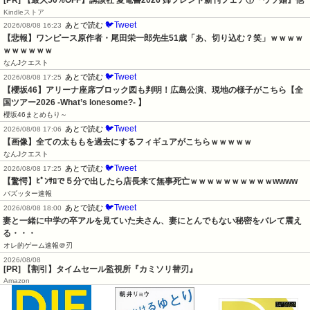
[PR] 【最大50%OFF】講談社 夏電書2026 姉フレンド新刊フェア①『ウソ婚』他
Kindleストア
🐦Tweet
あとで読む
2026/08/08 16:23
【悲報】ワンピース原作者・尾田栄一郎先生51歳「あ、切り込む？笑」ｗｗｗｗ
ｗｗｗｗｗｗ
なんJクエスト
🐦Tweet
あとで読む
2026/08/08 17:25
【櫻坂46】アリーナ座席ブロック図も判明！広島公演、現地の様子がこちら【全
国ツアー2026 -What’s lonesome?- 】
櫻坂46まとめもり～
🐦Tweet
あとで読む
2026/08/08 17:06
【画像】全ての太ももを過去にするフィギュアがこちらｗｗｗｗｗ
なんJクエスト
🐦Tweet
あとで読む
2026/08/08 17:25
【驚愕】ﾋﾟﾝｻﾛで５分で出したら店長来て無事死亡ｗｗｗｗｗｗｗｗｗｗwwww
バズッター速報
🐦Tweet
あとで読む
2026/08/08 18:00
妻と一緒に中学の卒アルを見ていた夫さん、妻にとんでもない秘密をバレて震え
る・・・
オレ的ゲーム速報＠刃
2026/08/08
[PR] 【割引】タイムセール監視所『カミソリ替刃』
Amazon