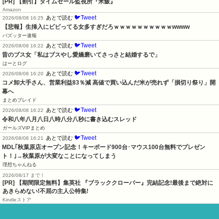
[PR] 【割引】タイムセール監視所『米飯』
Amazon
🐦Tweet
あとで読む
2026/08/08 16:25
【悲報】生挿入にビビってる女多すぎだろｗｗｗｗｗｗｗｗｗｗwwww
バズッター速報
🐦Tweet
あとで読む
2026/08/08 16:22
昔のブス女「私はブスやし愛嬌磨いてさっさと結婚するで」
はーとログ
🐦Tweet
あとで読む
2026/08/08 16:20
コメ卸大手さん、営業利益83％減 高値で買い込んだ米が売れず「損切り祭り」開
幕へ
まとめブレイド
🐦Tweet
あとで読む
2026/08/08 16:22
令和八年八月八日八時八分八秒に書き込むスレッド
ガールズVIPまとめ
🐦Tweet
あとで読む
2026/08/08 16:21
MDL｢秋葉原店オープン記念！キーボード900台･マウス100台無料でプレゼン
ト！｣→秋葉原が大変なことになってしまう
理想ちゃんねる
2026/08/17 まで！
[PR] 【期間限定無料】集英社 『ブラッククローバー』完結記念!最後まで絶対に
あきらめない!不屈の主人公特集!
Kindleストア