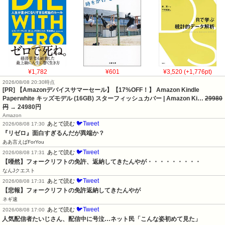
¥1,782
¥601
¥3,520 (+1,776pt)
2026/08/08 20:30時点
[PR] 【Amazonデバイスサマーセール】【17%OFF！】 Amazon Kindle
Paperwhite キッズモデル (16GB) スターフィッシュカバー | Amazon Ki…
29980
円
→ 24980円
Amazon
🐦Tweet
あとで読む
2026/08/08 17:30
『リゼロ』面白すぎるんだが異端か？
ああ言えばForYou
🐦Tweet
あとで読む
2026/08/08 17:31
【唖然】フォークリフトの免許、返納してきたんやが・・・・・・・・・
なんJクエスト
🐦Tweet
あとで読む
2026/08/08 17:31
【悲報】フォークリフトの免許返納してきたんやが
ネギ速
🐦Tweet
あとで読む
2026/08/08 17:00
人気配信者たいじさん、配信中に号泣…ネット民「こんな姿初めて見た」