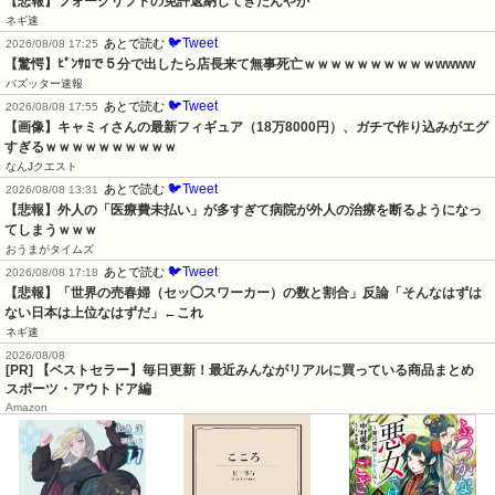
【悲報】フォークリフトの免許返納してきたんやが
ネギ速
🐦Tweet
あとで読む
2026/08/08 17:25
【驚愕】ﾋﾟﾝｻﾛで５分で出したら店長来て無事死亡ｗｗｗｗｗｗｗｗｗｗwwww
バズッター速報
🐦Tweet
あとで読む
2026/08/08 17:55
【画像】キャミィさんの最新フィギュア（18万8000円）、ガチで作り込みがエグ
すぎるｗｗｗｗｗｗｗｗｗｗ
なんJクエスト
🐦Tweet
あとで読む
2026/08/08 13:31
【悲報】外人の「医療費未払い」が多すぎて病院が外人の治療を断るようになっ
てしまうｗｗｗ
おうまがタイムズ
🐦Tweet
あとで読む
2026/08/08 17:18
【悲報】「世界の売春婦（セッ◯スワーカー）の数と割合」反論「そんなはずは
ない日本は上位なはずだ」←これ
ネギ速
2026/08/08
[PR] 【ベストセラー】毎日更新！最近みんながリアルに買っている商品まとめ
スポーツ・アウトドア編
Amazon