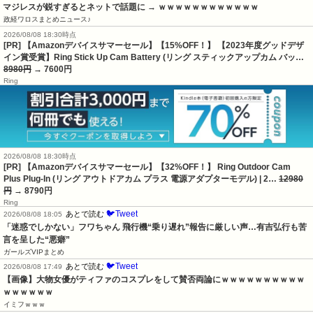
マジレスが鋭すぎるとネットで話題に → ｗｗｗｗｗｗｗｗｗｗｗｗ
政経ワロスまとめニュース♪
2026/08/08 18:30時点
[PR] 【Amazonデバイスサマーセール】【15%OFF！】 【2023年度グッドデザ
イン賞受賞】Ring Stick Up Cam Battery (リング スティックアップカム バッ…
8980円
→ 7600円
Ring
2026/08/08 18:30時点
[PR] 【Amazonデバイスサマーセール】【32%OFF！】 Ring Outdoor Cam
Plus Plug-In (リング アウトドアカム プラス 電源アダプターモデル) | 2…
12980
円
→ 8790円
Ring
🐦Tweet
あとで読む
2026/08/08 18:05
「迷惑でしかない」フワちゃん 飛行機“乗り遅れ”報告に厳しい声…有吉弘行も苦
言を呈した“悪癖”
ガールズVIPまとめ
🐦Tweet
あとで読む
2026/08/08 17:49
【画像】大物女優がティファのコスプレをして賛否両論にｗｗｗｗｗｗｗｗｗｗ
ｗｗｗｗｗｗ
イミフｗｗｗ