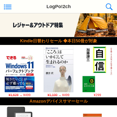
LogPo!2ch
Kindle日替わりセール ◆本日50冊が対象
¥1,628
→ ¥499
¥1,100
→ ¥499
¥299
Amazonデバイスサマーセール