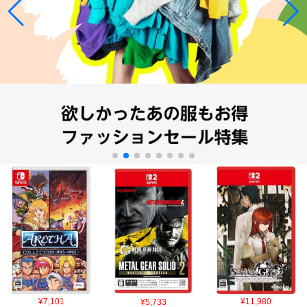
¥7,101
¥5,733
¥11,980