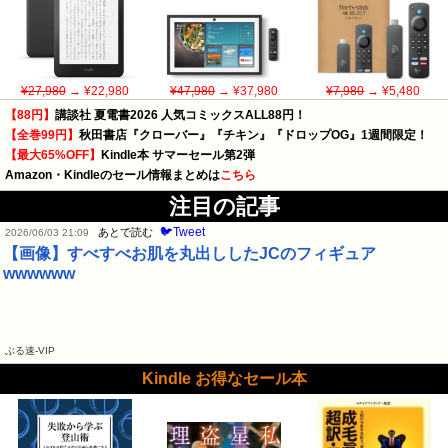
¥27,980
→ ¥22,980
¥47,980
→ ¥37,980
¥7,980
→ ¥5,480
【88円】
講談社 夏電書2026 人気コミックスALL88円！
【全巻99円】
秋田書店『クローバー』『チキン』『ドロップOG』1週間限定！
【最大65%OFF】
Kindle本 サマーセール第2弾
Amazon・Kindleのセール情報まとめは
こちら
注目の記事
🐦Tweet
あとで読む
2026/06/03 21:09
【画像】すべすべお肌を丸出ししたJCのフィギュア
wwwwww
ぶる速-VIP
Kindle お得なセール本