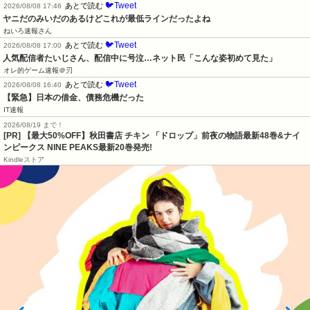
🐦Tweet
あとで読む
2026/08/08 17:46
ヤニだのみいだのあるけどこれが最低ラインだったよね
ねいろ速報さん
🐦Tweet
あとで読む
2026/08/08 17:00
人気配信者たいじさん、配信中に号泣…ネット民「こんな姿初めて見た」
オレ的ゲーム速報＠刃
🐦Tweet
あとで読む
2026/08/08 16:40
【緊急】日本の借金、債務危機だった
IT速報
2026/08/19 まで！
[PR] 【最大50%OFF】秋田書店 チキン 「ドロップ」前夜の物語最新48巻&ナイ
ンピークス NINE PEAKS最新20巻発売!
Kindleストア