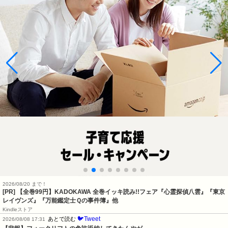
2026/08/20 まで！
[PR]
【全巻99円】KADOKAWA 全巻イッキ読み!!フェア『心霊探偵八雲』『東京
レイヴンズ』『万能鑑定士Ｑの事件簿』他
Kindleストア
🐦Tweet
あとで読む
2026/08/08 17:31