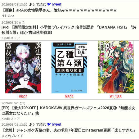
🐦Tweet
あとで読む
2026/08/08 13:09
【画像】JRAの女性騎手さん、陰好みｗｗｗｗｗｗｗｗｗｗｗｗｗｗ
うしみつ
2026/08/10まで
[PR] 【期間限定無料】小学館 プレイバック!名作話題作 『BANANA FISH』『詩
歌川百景』ほか 吉田秋生特集!
Kindleストア
¥902
¥891
¥1,188
2026/08/20 まで！
[PR] 【最大70%OFF】KADOKAWA 異世界ガールズフェス2026夏③『無能才女
は悪女になりたい』他
Kindleストア
🐦Tweet
あとで読む
2026/08/08 13:32
【悲報】ジャンポケ斉藤の妻、夫の求刑7年翌日にInstagram更新「楽しすぎた」
まとめブレイド