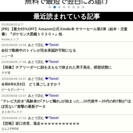
最近読まれている記事
2026/08/20まで
[PR]
【最大65%OFF】Amazon公式 Kindle本 サマーセール第2弾（絵本・児童
書）『ポケモン大図鑑１０２０＋』他
Kindleストア
🐦Tweet
あとで読む
2026/08/08 13:08
会社で勤務中のトイレが完全承認許可制になる
ふぇー速
🐦Tweet
あとで読む
2026/08/08 17:06
【画像】チアリーダーに顔を太ももで挟まれた男子高生、瞑想状態に
ネギ速
🐦Tweet
あとで読む
2026/08/08 13:07
令和8年8月8日　どう過ごしますか？
がーるずレポート
🐦Tweet
あとで読む
2026/08/08 13:07
"テレビ大好き"高齢者の｢テレビ離れ｣が始まった…10代後半～20代の約7割が"ほ
ぼ見ない"衝撃の最新データ
まとめブレイド
🐦Tweet
あとで読む
2026/08/08 17:32
【悲報】坂口杏里、逃走ｗｗｗｗｗｗｗｗｗｗｗ
なんJ PRIDE