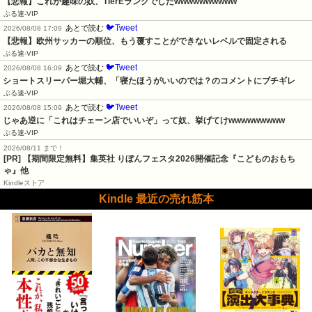
【悲報】これが趣味の奴、TierEランクでしたwwwwwwwwww
ぶる速-VIP
🐦Tweet
あとで読む
2026/08/08 17:09
【悲報】欧州サッカーの順位、もう覆すことができないレベルで固定される
ぶる速-VIP
🐦Tweet
あとで読む
2026/08/08 16:09
ショートスリーパー堀大輔、「寝たほうがいいのでは？のコメントにブチギレ
ぶる速-VIP
🐦Tweet
あとで読む
2026/08/08 15:09
じゃあ逆に「これはチェーン店でいいぞ」って奴、挙げてけwwwwwwwww
ぶる速-VIP
2026/08/11 まで！
[PR] 【期間限定無料】集英社 りぼんフェスタ2026開催記念『こどものおもち
ゃ』他
Kindleストア
Kindle 最近の売れ筋本