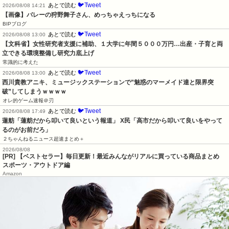
🐦Tweet
あとで読む
2026/08/08 14:21
【画像】バレーの狩野舞子さん、めっちゃえっちになる
BIPブログ
🐦Tweet
あとで読む
2026/08/08 13:00
【文科省】女性研究者支援に補助、１大学に年間５０００万円…出産・子育と両
立できる環境整備し研究力底上げ
常識的に考えた
🐦Tweet
あとで読む
2026/08/08 13:00
西川貴教アニキ、ミュージックステーションで”魅惑のマーメイド達と限界突
破”してしまうｗｗｗｗ
オレ的ゲーム速報＠刃
🐦Tweet
あとで読む
2026/08/08 17:49
蓮舫「蓮舫だから叩いて良いという報道」 X民「高市だから叩いて良いをやって
るのがお前だろ」
２ちゃんねるニュース超速まとめ＋
2026/08/08
[PR] 【ベストセラー】毎日更新！最近みんながリアルに買っている商品まとめ
スポーツ・アウトドア編
Amazon