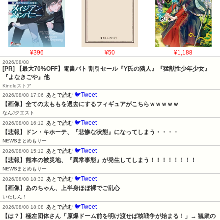
¥396
¥50
¥1,188
2026/08/08
[PR]
【最大70%OFF】電書バト 割引セール『Y氏の隣人』『猛獣性少年少女』
『よなきごや』他
Kindleストア
🐦Tweet
あとで読む
2026/08/08 17:06
【画像】全ての太ももを過去にするフィギュアがこちらｗｗｗｗｗ
なんJクエスト
🐦Tweet
あとで読む
2026/08/08 16:12
【悲報】ドン・キホーテ、『悲惨な状態』になってしまう・・・・
NEWSまとめもりー
🐦Tweet
あとで読む
2026/08/08 15:12
【悲報】熊本の被災地、『異常事態』が発生してしまう！！！！！！！！
NEWSまとめもりー
🐦Tweet
あとで読む
2026/08/08 18:32
【画像】あのちゃん、上半身ほぼ裸でご乱心
いたしん！
🐦Tweet
あとで読む
2026/08/08 18:08
【は？】極左団体さん「原爆ドーム前を明け渡せば核戦争が始まる！」→ 観衆の