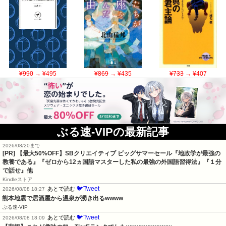
¥990
→ ¥495
¥869
→ ¥435
¥733
→ ¥407
ぶる速-VIPの最新記事
2026/08/20まで
[PR]
【最大50%OFF】SBクリエイティブ ビッグサマーセール『地政学が最強の
教養である』『ゼロから12ヵ国語マスターした私の最強の外国語習得法』『１分
で話せ』他
Kindleストア
🐦Tweet
あとで読む
2026/08/08 18:27
熊本地震で居酒屋から温泉が湧き出るwwww
ぶる速-VIP
🐦Tweet
あとで読む
2026/08/08 18:09