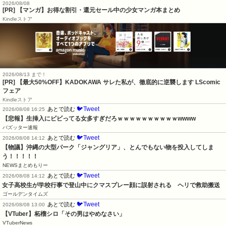
2026/08/08
[PR] 【マンガ】お得な割引・還元セール中の少女マンガ本まとめ
Kindleストア
2026/08/13 まで！
[PR] 【最大50%OFF】KADOKAWA サレた私が、徹底的に逆襲します LScomic
フェア
Kindleストア
🐦Tweet
あとで読む
2026/08/08 16:25
【悲報】生挿入にビビってる女多すぎだろｗｗｗｗｗｗｗｗｗｗwwww
バズッター速報
🐦Tweet
あとで読む
2026/08/08 14:12
【物議】沖縄の大型パーク「ジャングリア」、とんでもない物を投入してしま
う！！！！！
NEWSまとめもりー
🐦Tweet
あとで読む
2026/08/08 14:12
女子高校生が学校行事で登山中にクマスプレー顔に誤射される　ヘリで救助搬送
ゴールデンタイムズ
🐦Tweet
あとで読む
2026/08/08 13:00
【VTuber】柘榴シロ「その男はやめなさい」
VTuberNews