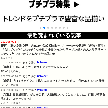
最近読まれている記事
2026/08/06まで
[PR]
【最大90%OFF】Amazon公式 Kindle本 サマーセール第1弾（趣味・実用）
『もしブッダがつぶれそうな会社の社長だったら ラーメン好きの凡人サラリーマ
ンが、7年でビリオネアになった物語』他
Kindleストア
🐦Tweet
あとで読む
2026/08/06 15:12
【衝撃】NHK、ようやく気づくｗｗｗｗｗｗｗｗｗ
NEWSまとめもりー
🐦Tweet
あとで読む
2026/08/06 16:35
【命題】『FF6リメイク』を絶対に大ヒットさせるために、付け加えるべき要素
ゲーハー黙示録
🐦Tweet
あとで読む
2026/08/06 16:35
【悲報】有名漫画家、がんを公表「大腸癌になってしまいました。肝臓に転移も
見られてステージ4です」
わんこーる速報！