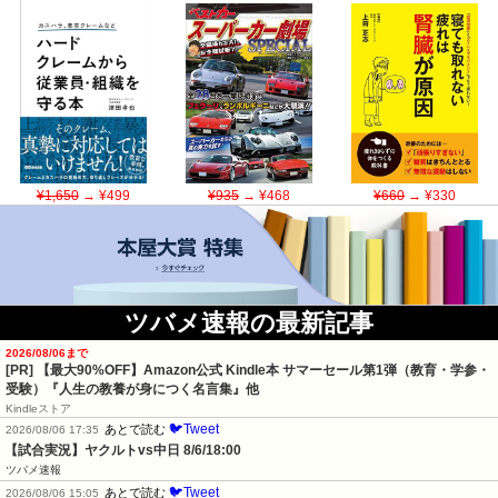
¥1,650
→ ¥499
¥935
→ ¥468
¥660
→ ¥330
ツバメ速報の最新記事
2026/08/06まで
[PR]
【最大90%OFF】Amazon公式 Kindle本 サマーセール第1弾（教育・学参・
受験）『人生の教養が身につく名言集』他
Kindleストア
🐦Tweet
あとで読む
2026/08/06 17:35
【試合実況】ヤクルトvs中日 8/6/18:00
ツバメ速報
🐦Tweet
あとで読む
2026/08/06 15:05