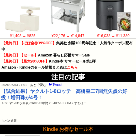
¥1,408
→ ¥825
¥22,176
→ ¥14,847
¥16,038
→ ¥11,380
【最終日】【ほぼ全巻39%OFF】
集英社 創業100周年記念！人気作クーポン配布
中！
【最終日】【セール】
Amazon 暮らし応援サマーSale
【最終日】【最大90%OFF】
Kindle本 サマーセール第1弾
Amazon・Kindleのセール情報まとめは
こちら
注目の記事
🐦Tweet
あとで読む
2026/06/03 21:01
【試合結果】ヤクルト1-0ロッテ 高橋奎二7回無失点の好
投！増田珠が4号！
439: ヤ1-0ロ(9回表) 26/06/03(水) 20:48:56 ID:TMIe すわほー…
ツバメ速報
Kindle お得なセール本