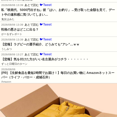
🐦Tweet
あとで読む
2026/08/06 13:39
私「映画代、5000円出すね」彼「はい、お釣り」→受け取った金額を見て、デー
ト中の違和感に気づいてしまい…
鬼女はみた
🐦Tweet
あとで読む
2026/08/06 13:39
性格の悪さはどこに出る？
がーるずレポート
🐦Tweet
あとで読む
2026/08/06 13:39
【悲報】ラグビーの選手紹介、どうみても”アレ”…ｗｗ
うしみつ
🐦Tweet
あとで読む
2026/08/06 13:27
【悲報】気を付けた方がいい名古屋弁がコチラ・・・・・・・
ずっと日曜日のターン
2026/08/06
[PR] 【生鮮食品を最短2時間でお届け！】毎日のお買い物に Amazonネットスー
パー（ライフ・バロー・成城石井）
Amazon