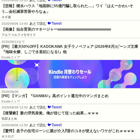
🐦Tweet
あとで読む
2026/08/06 13:20
【悲報】積水ハウス「地面師に55億円騙し取られた…」ワイ「はえーかわいそ
う…会社滅茶苦茶やろなぁ」
ネギ速
🐦Tweet
あとで読む
2026/08/06 13:00
【画像】仙台育英のマネージャーwwwwwwwwwwwwwwwwwww
アルファルファモザイク
2026/08/13まで
[PR] 【最大50%OFF】KADOKAWA 女子ラノベフェア (2026年8月)ビーンズ文庫
『地味令嬢、しごでき皇妃になる!』他
Kindleストア
2026/08/06
[PR] 【マンガ】『GANMA!』高ポイント還元中のマンガまとめ
Kindleストア
🐦Tweet
あとで読む
2026/08/06 12:50
【復讐劇】妻の浮気発覚。俺が信じて従った結果…ｗｗｗ
気団まとめ
🐦Tweet
あとで読む
2026/08/06 12:50
【驚愕】息子の住宅ローンに親が介入⁉昔のコネが使えないワケがこれｗｗｗｗ
キスログ