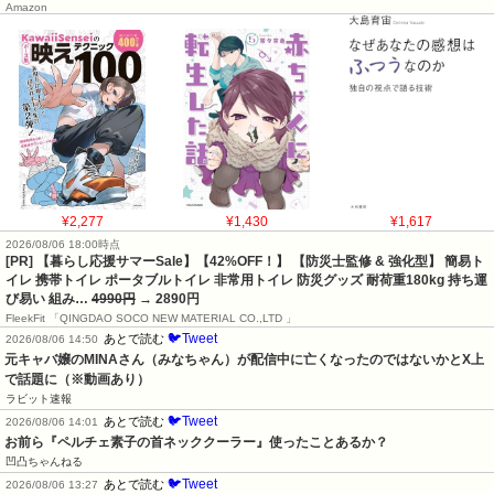
Amazon
¥2,277
¥1,430
¥1,617
2026/08/06 18:00時点
[PR] 【暮らし応援サマーSale】【42%OFF！】 【防災士監修 & 強化型】 簡易ト
イレ 携帯トイレ ポータブルトイレ 非常用トイレ 防災グッズ 耐荷重180kg 持ち運
び易い 組み…
4990円
→ 2890円
FleekFit 「QINGDAO SOCO NEW MATERIAL CO.,LTD 」
🐦Tweet
あとで読む
2026/08/06 14:50
元キャバ嬢のMINAさん（みなちゃん）が配信中に亡くなったのではないかとX上
で話題に（※動画あり）
ラビット速報
🐦Tweet
あとで読む
2026/08/06 14:01
お前ら『ペルチェ素子の首ネッククーラー』使ったことあるか？
凹凸ちゃんねる
🐦Tweet
あとで読む
2026/08/06 13:27