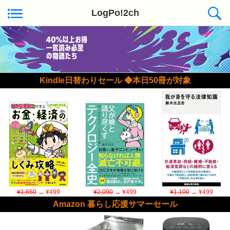
LogPo!2ch
Kindle日替わりセール ◆本日50冊が対象
¥1,650
→ ¥499
¥2,090
→ ¥499
¥1,100
→ ¥499
Amazon 暮らし応援サマーセール