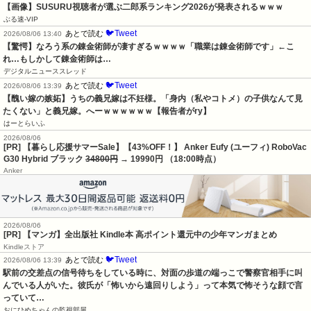
【画像】SUSURU視聴者が選ぶ二郎系ランキング2026が発表されるｗｗｗ
ぶる速-VIP
🐦Tweet
あとで読む
2026/08/06 13:40
【驚愕】なろう系の錬金術師が凄すぎるｗｗｗｗ「職業は錬金術師です」←こ
れ…もしかして錬金術師は…
デジタルニューススレッド
🐦Tweet
あとで読む
2026/08/06 13:39
【醜い嫁の嫉妬】うちの義兄嫁は不妊様。「身内（私やコトメ）の子供なんて見
たくない」と義兄嫁。へーｗｗｗｗｗｗ【報告者がry】
はーとらいふ
2026/08/06
[PR] 【暮らし応援サマーSale】【43%OFF！】 Anker Eufy (ユーフィ) RoboVac
G30 Hybrid ブラック
34800円
→ 19990円 （18:00時点）
Anker
2026/08/06
[PR] 【マンガ】全出版社 Kindle本 高ポイント還元中の少年マンガまとめ
Kindleストア
🐦Tweet
あとで読む
2026/08/06 13:39
駅前の交差点の信号待ちをしている時に、対面の歩道の端っこで警察官相手に叫
んでいる人がいた。彼氏が「怖いから遠回りしよう」って本気で怖そうな顔で言
っていて…
おにひめちゃんの監視部屋