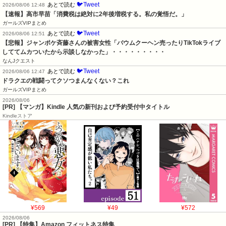
🐦Tweet
あとで読む
2026/08/06 12:48
【速報】高市早苗「消費税は絶対に2年後増税する。私の覚悟だ。」
ガールズVIPまとめ
🐦Tweet
あとで読む
2026/08/06 12:51
【悲報】ジャンポケ斉藤さんの被害女性「バウムクーヘン売ったりTikTokライブ
しててムカついたから示談しなかった」・・・・・・・・・
なんJクエスト
🐦Tweet
あとで読む
2026/08/06 12:47
ドラクエの戦闘ってクソつまんなくない？これ
ガールズVIPまとめ
2026/08/06
[PR] 【マンガ】Kindle 人気の新刊および予約受付中タイトル
Kindleストア
¥569
¥49
¥572
2026/08/06
[PR] 【特集】Amazon フィットネス特集