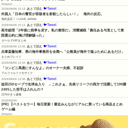
Amazon
🐦Tweet
あとで読む
2026/08/06 15:13
外国人「日本の警官が容疑者を射殺したらしい！」　海外の反応。
海外反応！ I LOVE JAPAN
🐦Tweet
あとで読む
2026/08/06 15:12
高市総理「2年後に税率を戻す。私の覚悟だ」 消費減税「責任ある与党として衆
院選公約に掲げ理解賜った」
ガールズVIPまとめ
🐦Tweet
あとで読む
2026/08/06 13:30
兵庫斎藤知事、県の海外事務所を全廃へ「公務員が海外で遊ぶためにあるだけ」
まとめブレイド
🐦Tweet
あとで読む
2026/08/06 13:30
「コンビニ馬鹿にすんなよ」のオーナー夫婦、不起訴
アルファルファモザイク
🐦Tweet
あとで読む
2026/08/06 13:30
益田250セーブで名球会入り　←これさぁ、先発リリーフの両方で活躍して199勝
249Sした投手は入れんの？
日刊やきう速報
2026/08/06
[PR] 【ベストセラー】毎日更新！最近みんながリアルに買っている商品まとめ
ゲーム編
Amazon