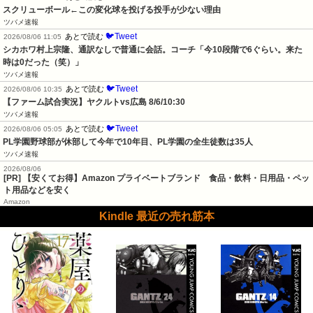
スクリューボール←この変化球を投げる投手が少ない理由
ツバメ速報
🐦Tweet
あとで読む
2026/08/06 11:05
シカホワ村上宗隆、通訳なしで普通に会話。コーチ「今10段階で6ぐらい。来た
時は0だった（笑）」
ツバメ速報
🐦Tweet
あとで読む
2026/08/06 10:35
【ファーム試合実況】ヤクルトvs広島 8/6/10:30
ツバメ速報
🐦Tweet
あとで読む
2026/08/06 05:05
PL学園野球部が休部して今年で10年目、PL学園の全生徒数は35人
ツバメ速報
2026/08/06
[PR] 【安くてお得】Amazon プライベートブランド 食品・飲料・日用品・ペッ
ト用品などを安く
Amazon
Kindle 最近の売れ筋本