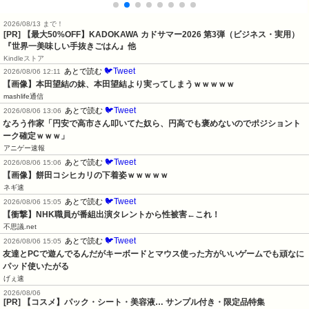
2026/08/13 まで！
[PR]
【最大50%OFF】KADOKAWA カドサマー2026 第3弾（ビジネス・実用）
『世界一美味しい手抜きごはん』他
Kindleストア
🐦Tweet
あとで読む
2026/08/06 12:11
【画像】本田望結の妹、本田望結より実ってしまうｗｗｗｗｗ
mashlife通信
🐦Tweet
あとで読む
2026/08/06 13:06
なろう作家「円安で高市さん叩いてた奴ら、円高でも褒めないのでポジショント
ーク確定ｗｗｗ」
アニゲー速報
🐦Tweet
あとで読む
2026/08/06 15:06
【画像】餅田コシヒカリの下着姿ｗｗｗｗｗ
ネギ速
🐦Tweet
あとで読む
2026/08/06 15:05
【衝撃】NHK職員が番組出演タレントから性被害←これ！
不思議.net
🐦Tweet
あとで読む
2026/08/06 15:05
友達とPCで遊んでるんだがキーボードとマウス使った方がいいゲームでも頑なに
パッド使いたがる
げぇ速
2026/08/06
[PR] 【コスメ】パック・シート・美容液… サンプル付き・限定品特集