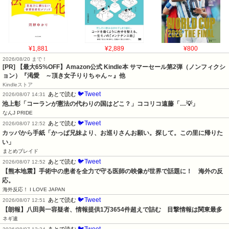
¥1,881
¥2,889
¥800
2026/08/20 まで！
[PR]
【最大65%OFF】Amazon公式 Kindle本 サマーセール第2弾（ノンフィクシ
ョン）『渇愛 ～頂き女子りりちゃん～』他
Kindleストア
🐦Tweet
あとで読む
2026/08/07 14:31
池上彰「コーランが憲法の代わりの国はどこ？」ココリコ遠藤「…💡」
なんJ PRIDE
🐦Tweet
あとで読む
2026/08/07 12:52
カッパから手紙「かっぱ兄妹より、お巡りさんお願い。探して。この里に帰りた
い」
まとめブレイド
🐦Tweet
あとで読む
2026/08/07 12:52
【熊本地震】手術中の患者を全力で守る医師の映像が世界で話題に！　海外の反
応。
海外反応！ I LOVE JAPAN
🐦Tweet
あとで読む
2026/08/07 12:51
【朗報】八田與一容疑者、情報提供1万3654件超えで詰む　目撃情報は関東最多
ネギ速