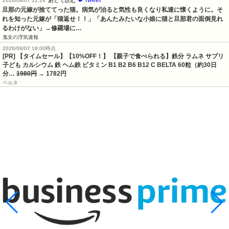
🐦Tweet
あとで読む
2026/08/07 12:24
旦那の元嫁が捨ててった猫。病気が治ると気性も良くなり私達に懐くように。そ
れを知った元嫁が「猫返せ！！」「あんたみたいな小娘に猫と旦那君の面倒見れ
るわけがない」→修羅場に…
鬼女の浮気速報
2026/08/07 18:00時点
[PR] 【タイムセール】【10%OFF！】 【親子で食べられる】鉄分 ラムネ サプリ
子ども カルシウム 鉄 ヘム鉄 ビタミン B1 B2 B6 B12 C BELTA 60粒（約30日
分…
1980円
→ 1782円
ベルタ