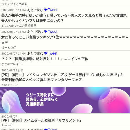
ジャンプまとめ速報
🐦Tweet
あとで読む
2026/08/07 14:04
美人が相手の時と扱いが違うと嘆いている不美人のレス見ると思うんだが雰囲気
美人やちょうどいブサは眼中にないの？
おにひめちゃんの監視部屋
🐦Tweet
あとで読む
2026/08/07 14:03
女に言ってほしい言葉ランキング1位ｗｗｗｗｗｗｗｗｗｗｗｗｗｗｗｗｗｗｗｗ
ｗｗ
はーとログ
🐦Tweet
あとで読む
2026/08/07 14:04
？？？「国旗損壊罪に絶対反対！！！」←コイツの正体
まとめブレイド
2026/08/12まで
[PR] 【0円～】マイクロマガジン社 「乙女ゲー世界はモブに厳しい世界です2」
最新刊配信!GCノベルズ 異世界ファンタジーフェア
Kindleストア
2026/08/07
[PR] 【割引】タイムセール監視所『サプリメント』
Amazon