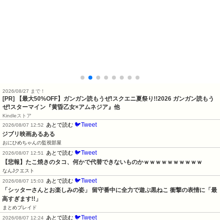
2026/08/27 まで！
[PR]
【最大50%OFF】ガンガン読もうぜ!スクエニ夏祭り!!2026 ガンガン読もう
ぜ!スターマイン『黄昏乙女×アムネジア』他
Kindleストア
🐦Tweet
あとで読む
2026/08/07 12:52
ジブリ映画あるある
おにひめちゃんの監視部屋
🐦Tweet
あとで読む
2026/08/07 12:51
【悲報】たこ焼きのタコ、何かで代替できないものかｗｗｗｗｗｗｗｗｗｗ
なんJクエスト
🐦Tweet
あとで読む
2026/08/07 15:03
「シッターさんとお楽しみの姿」 留守番中に全力で遊ぶ黒ねこ 衝撃の表情に「最
高すぎます!!」
まとめブレイド
🐦Tweet
あとで読む
2026/08/07 12:24