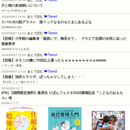
🐦Tweet
あとで読む
2026/08/07 14:04
犬と猫の多頭飼いについて
ガールズVIPまとめ
🐦Tweet
あとで読む
2026/08/07 14:02
スパロボの顔グラスレ　誰？ってなるのもたまにあるよな
GUNDAM.LOG
🐦Tweet
あとで読む
2026/08/07 14:03
【悲報】小学館の編集者「服脱いで、胸見せて」　グラビア志望の女性に迫った
過激要求
watch＠２ちゃんねる
🐦Tweet
あとで読む
2026/08/07 12:25
【悲報】オキニの嬢に70回以上通ったらｗｗｗｗｗｗｗｗｗwwww
バズッター速報
🐦Tweet
あとで読む
2026/08/07 12:15
【画像】池田エライザ、ぽっちゃりしてしまう・・・
【2ch】ニュー速クオリティ
2026/08/11まで
[PR] 【期間限定無料】集英社 りぼんフェスタ2026開催記念『こどものおもち
ゃ』他
Kindleストア