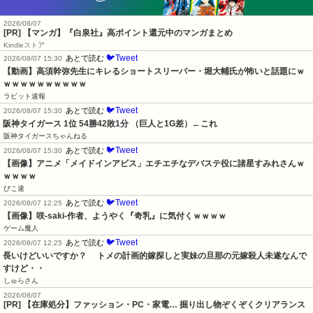
2026/08/07
[PR] 【マンガ】『白泉社』高ポイント還元中のマンガまとめ
Kindleストア
🐦Tweet
あとで読む
2026/08/07 15:30
【動画】高須幹弥先生にキレるショートスリーパー・堀大輔氏が怖いと話題にｗ
ｗｗｗｗｗｗｗｗｗｗ
ラビット速報
🐦Tweet
あとで読む
2026/08/07 15:30
阪神タイガース 1位 54勝42敗1分 （巨人と1G差）←これ
阪神タイガースちゃんねる
🐦Tweet
あとで読む
2026/08/07 15:30
【画像】アニメ「メイドインアビス」エチエチなデバステ役に諸星すみれさんｗ
ｗｗｗｗ
ぴこ速
🐦Tweet
あとで読む
2026/08/07 12:25
【画像】咲-saki-作者、ようやく『奇乳』に気付くｗｗｗｗ
ゲーム魔人
🐦Tweet
あとで読む
2026/08/07 12:25
長いけどいいですか？     トメの計画的嫁探しと実妹の旦那の元嫁殺人未遂なんで
すけど・・
しゅらさん
2026/08/07
[PR] 【在庫処分】ファッション・PC・家電… 掘り出し物ぞくぞくクリアランス