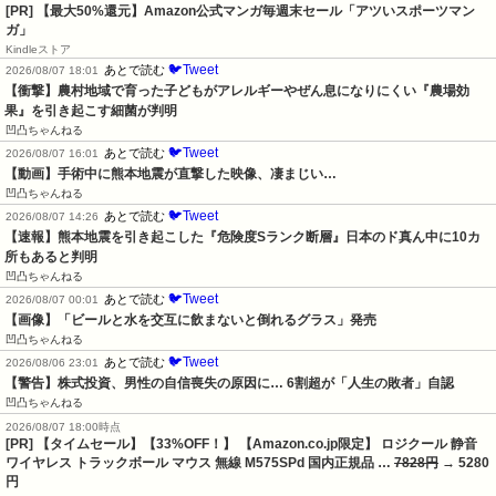
[PR]
【最大50%還元】Amazon公式マンガ毎週末セール「アツいスポーツマン
ガ」
Kindleストア
🐦Tweet
あとで読む
2026/08/07 18:01
【衝撃】農村地域で育った子どもがアレルギーやぜん息になりにくい『農場効
果』を引き起こす細菌が判明
凹凸ちゃんねる
🐦Tweet
あとで読む
2026/08/07 16:01
【動画】手術中に熊本地震が直撃した映像、凄まじい…
凹凸ちゃんねる
🐦Tweet
あとで読む
2026/08/07 14:26
【速報】熊本地震を引き起こした『危険度Sランク断層』日本のド真ん中に10カ
所もあると判明
凹凸ちゃんねる
🐦Tweet
あとで読む
2026/08/07 00:01
【画像】「ビールと水を交互に飲まないと倒れるグラス」発売
凹凸ちゃんねる
🐦Tweet
あとで読む
2026/08/06 23:01
【警告】株式投資、男性の自信喪失の原因に… 6割超が「人生の敗者」自認
凹凸ちゃんねる
2026/08/07 18:00時点
[PR] 【タイムセール】【33%OFF！】 【Amazon.co.jp限定】 ロジクール 静音
ワイヤレス トラックボール マウス 無線 M575SPd 国内正規品 …
7828円
→ 5280
円