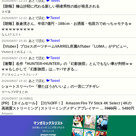
🐦Tweet
あとで読む
2026/08/07 12:23
【朗報】檜山沙耶に代わる新しい弱者男性の姫が発見される
ネギ速
🐦Tweet
あとで読む
2026/08/07 12:22
【朗報】板倉滉さん、年収7億円・188cm・お洒落・包容力でめっちゃモテるｗ
ｗｗｗｗｗｗｗｗｗ
なんJクエスト
🐦Tweet
あとで読む
2026/08/07 15:30
【Vtuber】プロeスポーツチームVARREL所属AITuber「LUMA」がデビュー。
Vtuberまとめるよ～ん
🐦Tweet
あとで読む
2026/08/07 15:03
【衝撃】名作『HUNTER×HUNTER』の「幻影旅団」とんでもない事が判明ｗｗ
ｗｗもしかして「幻影旅団」は…ヤバすぎる…
デジタルニューススレッド
🐦Tweet
あとで読む
2026/08/07 15:32
ショートスリーパー「寝たほうがいいよ」の一言にブチギレ
ガールズVIPまとめ
2026/08/07 18:00時点
[PR] 【タイムセール】【31%OFF！】 Amazon Fire TV Stick 4K Select | 4Kの
高画質ストリーミング | ストリーミングメディアプレイヤー …
7980円
→ 5480円
Amazon