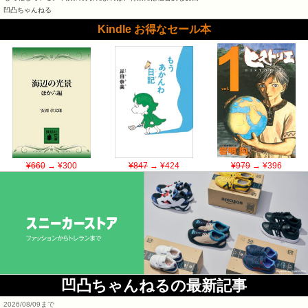
凹凸ちゃんねる
Kindle お得なセール本
¥660
→ ¥300
¥847
→ ¥424
¥979
→ ¥396
凹凸ちゃんねるの最新記事
2026/08/09まで