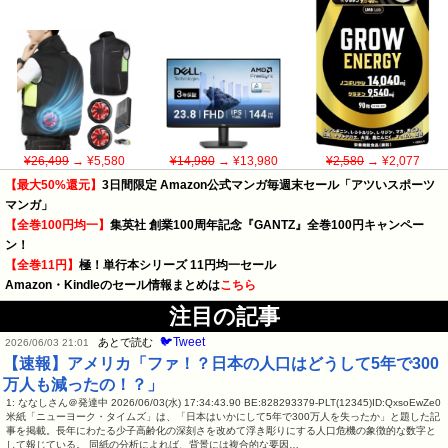
¥26,499
→ ¥5,580
¥14,980
→ ¥13,980
¥2,580
→ ¥2,077
【最大50%還元】
3日間限定 Amazon公式マンガ毎週末セール「アツいスポーツ
マンガ」
【全巻100円均一】
集英社 創業100周年記念『GANTZ』全巻100円キャンペー
ン！
【全巻11円】
極！単行本シリーズ 11円均一セール
Amazon・Kindleのセール情報まとめは
こちら
注目の記事
🐦Tweet
あとで読む
2026/06/03 21:01
【速報】アメリカ「ファ！？日本の人口はどうして5年で300
万人も減ったの！？」
1: ななしさん＠発達中 2026/06/03(水) 17:34:43.90 BE:828293379-PLT(12345)ID:QxsoEwZe0
米紙「ニューヨーク・タイムズ」は、「日本はいかにして5年で300万人を失ったか」と題した記
事を掲載。長年にわたる少子高齢化の深刻さを改めて浮き彫りにする人口危機の象徴的な数字と
して報じている。 同紙の分析によれば、背景には複合的な要因…