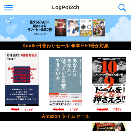
LogPo!2ch
Kindle日替わりセール ◆本日50冊が対象
¥924
→ ¥399
¥1,430
→ ¥499
¥2,200
→ ¥499
Amazon タイムセール