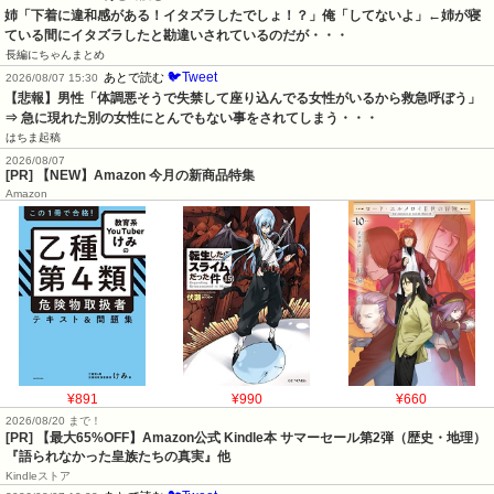
姉「下着に違和感がある！イタズラしたでしょ！？」俺「してないよ」←姉が寝
ている間にイタズラしたと勘違いされているのだが・・・
長編にちゃんまとめ
🐦Tweet
あとで読む
2026/08/07 15:30
【悲報】男性「体調悪そうで失禁して座り込んでる女性がいるから救急呼ぼう」
⇒ 急に現れた別の女性にとんでもない事をされてしまう・・・
はちま起稿
2026/08/07
[PR] 【NEW】Amazon 今月の新商品特集
Amazon
¥891
¥990
¥660
2026/08/20 まで！
[PR]
【最大65%OFF】Amazon公式 Kindle本 サマーセール第2弾（歴史・地理）
『語られなかった皇族たちの真実』他
Kindleストア