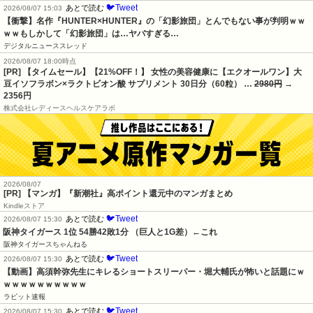
🐦Tweet
あとで読む
2026/08/07 15:03
【衝撃】名作『HUNTER×HUNTER』の「幻影旅団」とんでもない事が判明ｗｗ
ｗｗもしかして「幻影旅団」は…ヤバすぎる…
デジタルニューススレッド
2026/08/07 18:00時点
[PR] 【タイムセール】【21%OFF！】 女性の美容健康に【エクオールワン】大
豆イソフラボン×ラクトビオン酸 サプリメント 30日分（60粒） …
2980円
→
2356円
株式会社レディースヘルスケアラボ
2026/08/07
[PR] 【マンガ】『新潮社』高ポイント還元中のマンガまとめ
Kindleストア
🐦Tweet
あとで読む
2026/08/07 15:30
阪神タイガース 1位 54勝42敗1分 （巨人と1G差）←これ
阪神タイガースちゃんねる
🐦Tweet
あとで読む
2026/08/07 15:30
【動画】高須幹弥先生にキレるショートスリーパー・堀大輔氏が怖いと話題にｗ
ｗｗｗｗｗｗｗｗｗｗ
ラビット速報
🐦Tweet
あとで読む
2026/08/07 15:30