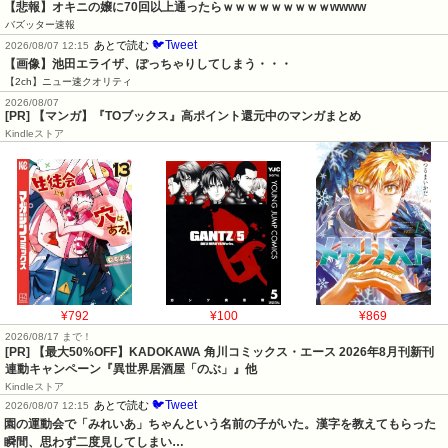
【悲報】オキニの嬢に70回以上通ったらｗｗｗｗｗｗｗｗｗwwww
バズッター速報
🐦Tweet
あとで読む
2026/08/07 12:15
【画像】池田エライザ、ぽっちゃりしてしまう・・・
【2ch】ニュー速クオリティ
2026/08/07
[PR] 【マンガ】『TOブックス』高ポイント還元中のマンガまとめ
Kindleストア
¥792
¥100
¥869
2026/08/17 まで！
[PR] 【最大50%OFF】KADOKAWA 角川コミックス・エース 2026年8月刊新刊
連動キャンペーン『異世界居酒屋「のぶ」』他
Kindleストア
🐦Tweet
あとで読む
2026/08/07 12:15
園の運動会で「みれいあ」ちゃんという名前の子がいた。漢字を教えてもらった
瞬間、思わず二度見してしまい…