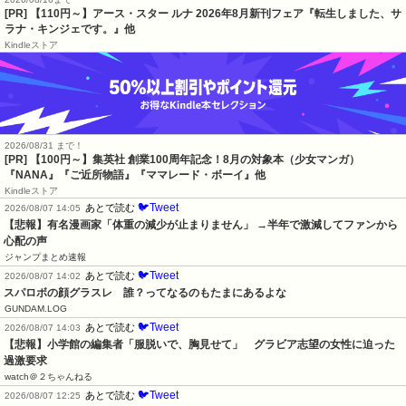
[PR] 【110円～】アース・スター ルナ 2026年8月新刊フェア『転生しました、サ
ラナ・キンジェです。』他
Kindleストア
2026/08/31 まで！
[PR]
【100円～】集英社 創業100周年記念！8月の対象本（少女マンガ）
『NANA』『ご近所物語』『ママレード・ボーイ』他
Kindleストア
🐦Tweet
あとで読む
2026/08/07 14:05
【悲報】有名漫画家「体重の減少が止まりません」 →半年で激減してファンから
心配の声
ジャンプまとめ速報
🐦Tweet
あとで読む
2026/08/07 14:02
スパロボの顔グラスレ　誰？ってなるのもたまにあるよな
GUNDAM.LOG
🐦Tweet
あとで読む
2026/08/07 14:03
【悲報】小学館の編集者「服脱いで、胸見せて」　グラビア志望の女性に迫った
過激要求
watch＠２ちゃんねる
🐦Tweet
あとで読む
2026/08/07 12:25