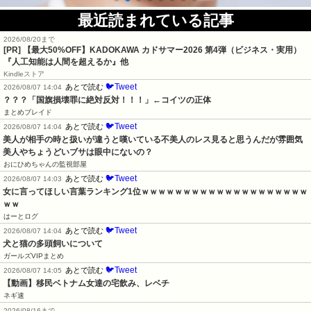
最近読まれている記事
2026/08/20まで
[PR]
【最大50%OFF】KADOKAWA カドサマー2026 第4弾（ビジネス・実用）
『人工知能は人間を超えるか』他
Kindleストア
🐦Tweet
あとで読む
2026/08/07 14:04
？？？「国旗損壊罪に絶対反対！！！」←コイツの正体
まとめブレイド
🐦Tweet
あとで読む
2026/08/07 14:04
美人が相手の時と扱いが違うと嘆いている不美人のレス見ると思うんだが雰囲気
美人やちょうどいブサは眼中にないの？
おにひめちゃんの監視部屋
🐦Tweet
あとで読む
2026/08/07 14:03
女に言ってほしい言葉ランキング1位ｗｗｗｗｗｗｗｗｗｗｗｗｗｗｗｗｗｗｗｗ
ｗｗ
はーとログ
🐦Tweet
あとで読む
2026/08/07 14:04
犬と猫の多頭飼いについて
ガールズVIPまとめ
🐦Tweet
あとで読む
2026/08/07 14:05
【動画】移民ベトナム女達の宅飲み、レベチ
ネギ速
2026/08/16まで