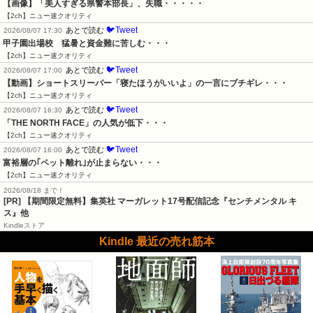
【画像】「美人すぎる県警本部長」、失職・・・・・
【2ch】ニュー速クオリティ
🐦Tweet
あとで読む
2026/08/07 17:30
甲子園出場校　猛暑と資金難に苦しむ・・・
【2ch】ニュー速クオリティ
🐦Tweet
あとで読む
2026/08/07 17:00
【動画】ショートスリーパー「寝たほうがいいよ」の一言にブチギレ・・・
【2ch】ニュー速クオリティ
🐦Tweet
あとで読む
2026/08/07 16:30
「THE NORTH FACE」の人気が低下・・・
【2ch】ニュー速クオリティ
🐦Tweet
あとで読む
2026/08/07 16:00
富裕層の｢ペット離れ｣が止まらない・・・
【2ch】ニュー速クオリティ
2026/08/18 まで！
[PR] 【期間限定無料】集英社 マーガレット17号配信記念『センチメンタル キ
ス』他
Kindleストア
Kindle 最近の売れ筋本