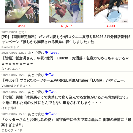
¥990
¥1,617
¥990
2026/08/31 まで！
[PR] 【期間限定無料】ガンガン読もうぜ!スクエニ夏祭り!!2026 8月分冊版新刊キ
ャンペーン『推しから溺愛される義妹に転生しました』他
Kindleストア
🐦Tweet
あとで読む
2026/08/07 12:22
【朗報】板倉滉さん、年収7億円・188cm・お洒落・包容力でめっちゃモテるｗ
ｗｗｗｗｗｗｗｗｗ
なんJクエスト
🐦Tweet
あとで読む
2026/08/07 15:30
【Vtuber】プロeスポーツチームVARREL所属AITuber「LUMA」がデビュー。
Vtuberまとめるよ～ん
🐦Tweet
あとで読む
2026/08/07 15:30
【悲報】男性「体調悪そうで失禁して座り込んでる女性がいるから救急呼ぼう」
⇒ 急に現れた別の女性にとんでもない事をされてしまう・・・
はちま起稿
🐦Tweet
あとで読む
2026/08/07 15:03
「シッターさんとお楽しみの姿」 留守番中に全力で遊ぶ黒ねこ 衝撃の表情に「最
高すぎます!!」
まとめブレイド