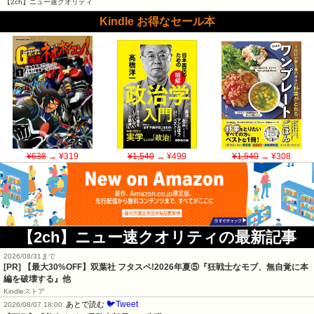
【2ch】ニュー速クオリティ
Kindle お得なセール本
¥638
→ ¥319
¥1,540
→ ¥499
¥1,540
→ ¥308
【2ch】ニュー速クオリティの最新記事
2026/08/31まで
[PR] 【最大30%OFF】双葉社 フタスペ!2026年夏⑤『狂戦士なモブ、無自覚に本
編を破壊する』他
Kindleストア
🐦Tweet
あとで読む
2026/08/07 18:00