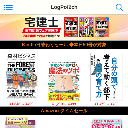
LogPo!2ch
Kindle日替わりセール ◆本日50冊が対象
¥1,848
→ ¥499
¥1,210
→ ¥399
¥1,459
→ ¥499
Amazon タイムセール