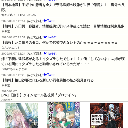
【熊本地震】手術中の患者を全力で守る医師の映像が世界で話題に！　海外の反
応。
海外反応！ I LOVE JAPAN
🐦Tweet
あとで読む
2026/08/07 12:51
【朗報】八田與一容疑者、情報提供1万3654件超えで詰む　目撃情報は関東最多
ネギ速
🐦Tweet
あとで読む
2026/08/07 12:51
【悲報】たこ焼きのタコ、何かで代替できないものかｗｗｗｗｗｗｗｗｗｗ
なんJクエスト
🐦Tweet
あとで読む
2026/08/07 12:24
姉「下着に違和感がある！イタズラしたでしょ！？」俺「してないよ」←姉が寝
ている間にイタズラしたと勘違いされているのだが・・・
長編にちゃんまとめ
🐦Tweet
あとで読む
2026/08/07 12:23
【朗報】檜山沙耶に代わる新しい弱者男性の姫が発見される
ネギ速
2026/08/07
[PR] 【割引】タイムセール監視所『プロテイン』
Amazon