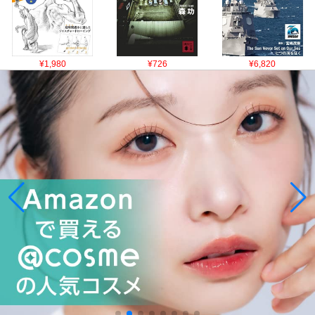
¥1,980
¥726
¥6,820