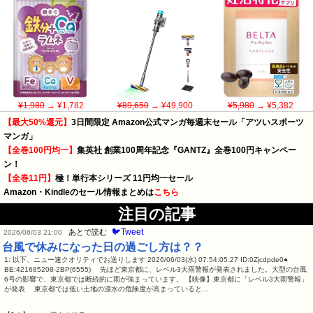
¥1,980
→ ¥1,782
¥89,650
→ ¥49,900
¥5,980
→ ¥5,382
【最大50%還元】
3日間限定 Amazon公式マンガ毎週末セール「アツいスポーツ
マンガ」
【全巻100円均一】
集英社 創業100周年記念『GANTZ』全巻100円キャンペー
ン！
【全巻11円】
極！単行本シリーズ 11円均一セール
Amazon・Kindleのセール情報まとめは
こちら
注目の記事
🐦Tweet
あとで読む
2026/06/03 21:00
台風で休みになった日の過ごし方は？？
1: 以下、ニュー速クオリティでお送りします 2026/06/03(水) 07:54:05.27 ID:0Zjcdpde0●
BE:421685208-2BP(6555) 先ほど東京都に、レベル3大雨警報が発表されました。大型の台風
6号の影響で、東京都では断続的に雨が強まっています。 【映像】東京都に「レベル3大雨警報」
が発表 東京都では低い土地の浸水の危険度が高まっていると…