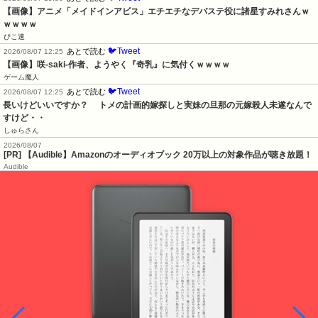
【画像】アニメ「メイドインアビス」エチエチなデバステ役に諸星すみれさんｗ
ｗｗｗｗ
ぴこ速
🐦Tweet
あとで読む
2026/08/07 12:25
【画像】咲-saki-作者、ようやく『奇乳』に気付くｗｗｗｗ
ゲーム魔人
🐦Tweet
あとで読む
2026/08/07 12:25
長いけどいいですか？     トメの計画的嫁探しと実妹の旦那の元嫁殺人未遂なんで
すけど・・
しゅらさん
2026/08/07
[PR] 【Audible】Amazonのオーディオブック 20万以上の対象作品が聴き放題！
Audible