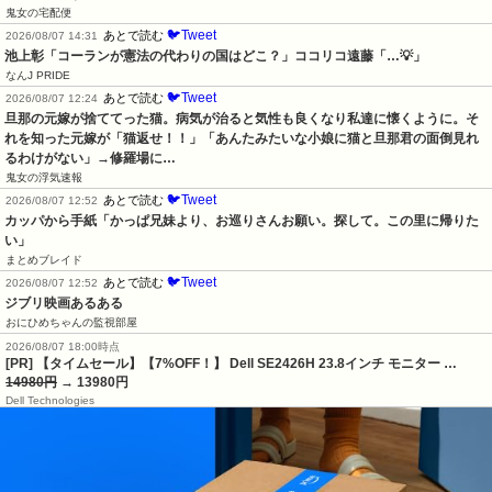
鬼女の宅配便
🐦Tweet
あとで読む
2026/08/07 14:31
池上彰「コーランが憲法の代わりの国はどこ？」ココリコ遠藤「…💡」
なんJ PRIDE
🐦Tweet
あとで読む
2026/08/07 12:24
旦那の元嫁が捨ててった猫。病気が治ると気性も良くなり私達に懐くように。そ
れを知った元嫁が「猫返せ！！」「あんたみたいな小娘に猫と旦那君の面倒見れ
るわけがない」→修羅場に…
鬼女の浮気速報
🐦Tweet
あとで読む
2026/08/07 12:52
カッパから手紙「かっぱ兄妹より、お巡りさんお願い。探して。この里に帰りた
い」
まとめブレイド
🐦Tweet
あとで読む
2026/08/07 12:52
ジブリ映画あるある
おにひめちゃんの監視部屋
2026/08/07 18:00時点
[PR] 【タイムセール】【7%OFF！】 Dell SE2426H 23.8インチ モニター …
14980円
→ 13980円
Dell Technologies