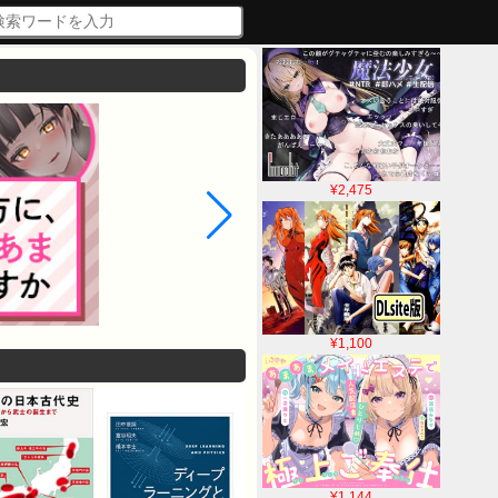
¥2,475
¥1,100
¥1,144