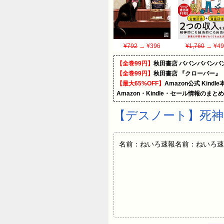
¥792
→ ¥396
¥1,760
→ ¥49
【全巻99円】
秋田書店 ババンババンバ
【全巻99円】
秋田書店 『クローバー』
【最大65%OFF】
Amazon公式 Kind
Amazon・Kindle・セール情報のまと
【デスノート】死神
名前：ねいろ速報名前：ねいろ速報