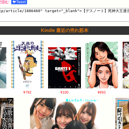
で読む
🐦Tweet
Kindle 最近の売れ筋本
¥792
¥100
¥693