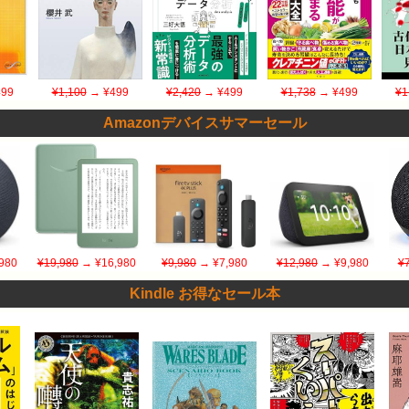
99
¥1,100
→ ¥499
¥2,420
→ ¥499
¥1,738
→ ¥499
¥1
Amazonデバイスサマーセール
980
¥19,980
→ ¥16,980
¥9,980
→ ¥7,980
¥12,980
→ ¥9,980
¥
Kindle お得なセール本