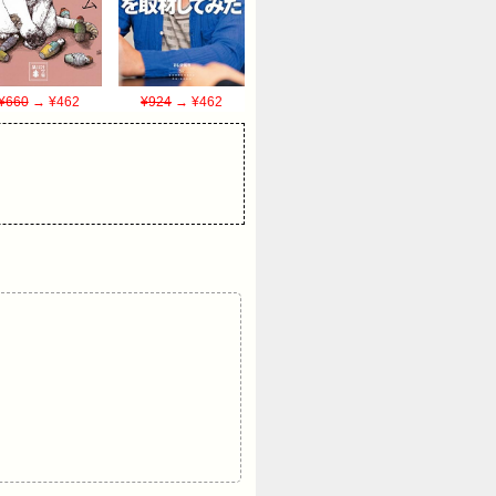
¥660
→ ¥462
¥924
→ ¥462