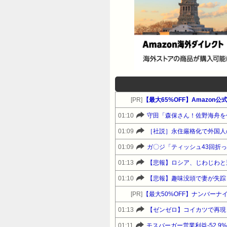
[PR]
01:10
守田「森保さん！佐野海舟を
01:09
01:09
ガ〇ジ「ティッシュ43回折
01:13
【悲報】ロシア、じわじわと
01:10
【悲報】趣味没頭で妻が失踪
[PR]
【最大50%OFF】ナンバーナ
01:13
【ゼンゼロ】コイカツで再現
01:11
モスバーガー営業利益-52.9