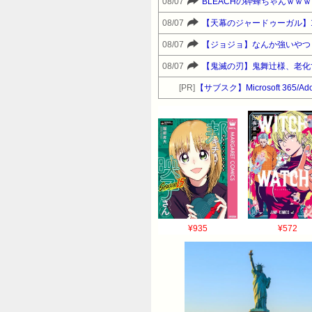
08/07
BLEACHの砕蜂ちゃんｗｗｗ
08/07
【天幕のジャードゥーガル】
08/07
【ジョジョ】なんか強いやつ
08/07
【鬼滅の刃】鬼舞辻様、老化
[PR]
【サブスク】Microsoft 365/A
¥935
¥572