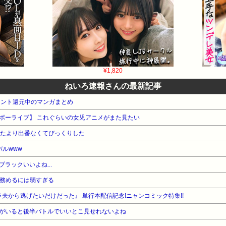
¥1,820
ねいろ速報さんの最新記事
イント還元中のマンガまとめ
ボーライブ】 これぐらいの女児アニメがまた見たい
てたより出番なくてびっくりした
バルwww
ラックいいよね...
長務めるには弱すぎる
夫から逃げたいだけだった』 単行本配信記念!ニャンコミック特集!!
がいると後半バトルでいいとこ見せれないよね