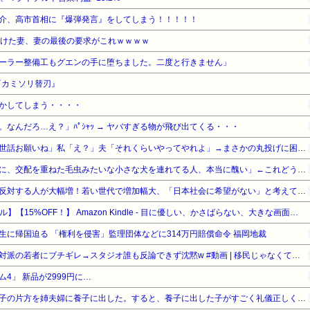
介、高市首相に『爆弾発言』をしてしまう！！！！！
続けた妻、妻の最後の要求がこれｗｗｗｗ
ーラー整備工もグエンの手に堕ちました。二度と行きません」
『カミソリ替刃』
かしてしまう・・・・
なんだろ…え？」ﾊﾟｼｬｯ → ヤバすぎる物が飛び出てくる・・・
トメ「旅行中はウトと孫のお世話お願いね」私「え？」夫「それくらいやってやれよ」→まさかの丸投げに困惑して…
宮崎駿「心の穴を埋めるために、交配を重ねた毛虫みたいな小さな犬を連れてる人、本当に醜い」←これどう思う？
【東大調査】外国人受け入れ反対する人が大幅増！若い世代で増加幅大、「日本社会に希望がない」と考えている人も反対
【Amazonデバイスサマーセール】【15%OFF！】 Amazon Kindle - 目に優しい、かさばらない、大きな画面で読みやすい、6週間持続バッテリー、6インチディスプレイ電子書籍リーダー、マッチャ、16GB、広告なし
生に帰国迫る 「権利を侵害」監理団体などに314万円賠償命令 福岡地裁
ホリエモン、移民受け入れ反対派の若者にブチギレ→スタジオ誰も反論できず沈黙w #動画 | 移民じゃなくて不法移民と犯罪者反対派だぞ
4」 新品が2999円に…
子供ができなかった姉に、双子の片方を姉夫婦に養子に出した。すると、養子に出した子がすごく礼儀正しくてビックリ