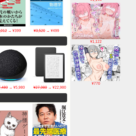
,012
→ ¥399
¥3,520
→ ¥499
¥1,122
¥770
7,480
→ ¥5,980
¥27,980
→ ¥22,980