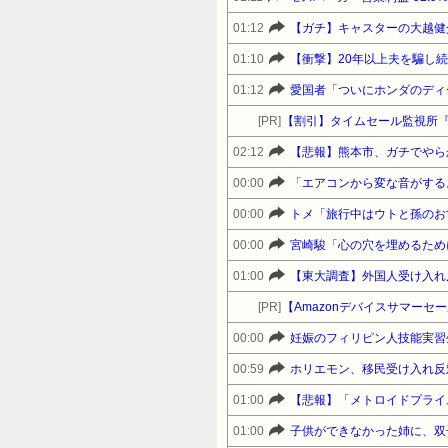
01:12
【ガチ】キャスターの大越健
01:10
【衝撃】20年以上夫を騙し
01:12
愛国者「ついにホンダのディ
[PR]
【割引】タイムセール監視所
02:12
【悲報】熊本市、ガチでやら
00:00
「エアコンから変な音がする。
00:00
00:00
01:00
[PR]
00:00
妊娠のフィリピン人技能実習
00:59
01:00
【悲報】「メトロイドプライム
01:00