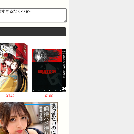
¥742
¥100