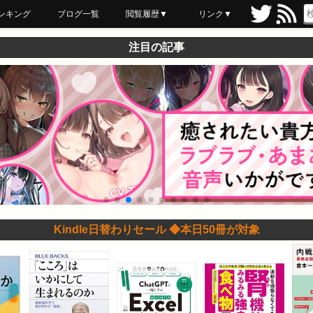
ンキング
ブログ一覧
閲覧履歴▼
リンク▼
ブックマーク
最近読んだ
あとで読む
ネットスーパー
飲食店舗用品
セール情報
注目の記事
Kindle日替わりセール ◆本日50冊が対象