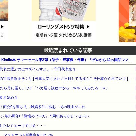
最近読まれている記事
【最大65%OFF】Amazon公式 Kindle本 サマーセール第2弾（語学・辞事典・年鑑）『ゼロから12ヵ国語マスターした私の最強の外国語習得法』他
代表に選ぶのはマズイっすよ」→守田代表落ち
［社説］永住厳格化で外国人の定着意欲をそぐな | 外国人受け入れに反対してる奴らこそ日本から出ていけ | 重税で国民の労働意欲を削ぐな
ったら月に届く」ワイ「バカ届く訳ねーやろ！ｗやってみたろ！ｗ」
逝き始める
！面会0を望む夫、離婚条件に悩む…その理由がこれ
イン 祝!5周年!『戦場のフーガ』 5周年ありがとうセール
したレミエールすげえ・・・
%、マクドナルド営業利益+15.2%