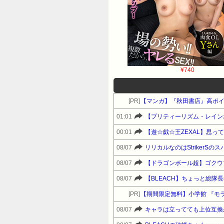
¥740
[PR]
【マンガ】『秋田書店』高ポ
01:01
【プリティーリズム・レイン
00:01
【遊☆戯☆王ZEXAL】思っ
08/07
リリカルなのはStrikerSのス
08/07
【ドラゴンボール超】ゴクウブ
08/07
【BLEACH】ちょっと総隊
[PR]
【期間限定無料】小学館 『モラ
08/07
キャラは立ってても上位互換