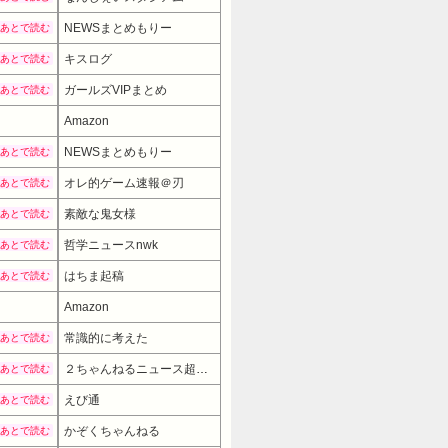
NEWSまとめもりー
あとで読む
キスログ
あとで読む
ガールズVIPまとめ
あとで読む
Amazon
NEWSまとめもりー
あとで読む
オレ的ゲーム速報＠刃
あとで読む
素敵な鬼女様
あとで読む
哲学ニュースnwk
あとで読む
はちま起稿
あとで読む
Amazon
常識的に考えた
あとで読む
２ちゃんねるニュース超速まとめ＋
あとで読む
えび通
あとで読む
かぞくちゃんねる
あとで読む