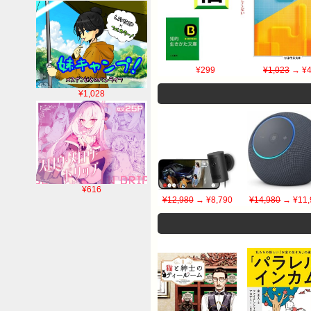
¥299
¥1,023
→ ¥4
¥1,028
¥616
¥12,980
→ ¥8,790
¥14,980
→ ¥11,