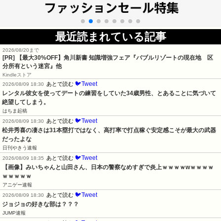
最近読まれている記事
2026/08/20まで
[PR]
【最大30%OFF】角川新書 知識増強フェア『バブルリゾートの現在地 区
分所有という迷宮』他
Kindleストア
🐦Tweet
あとで読む
2026/08/09 18:30
レンタル彼女を使ってデートの練習をしていた34歳男性、とあることに気づいて
絶望してしまう。
はちま起稿
🐦Tweet
あとで読む
2026/08/09 18:30
松井秀喜の凄さは31本塁打ではなく、高打率で打点稼ぐ安定感こそが最大の武器
だったよな
日刊やきう速報
🐦Tweet
あとで読む
2026/08/09 18:35
【画像】みいちゃんと山田さん、日本の警察なめすぎで炎上ｗｗｗｗwｗｗｗｗ
ｗｗｗｗｗ
アニゲー速報
🐦Tweet
あとで読む
2026/08/09 18:30
ジョジョの好きな部は？？？
JUMP速報