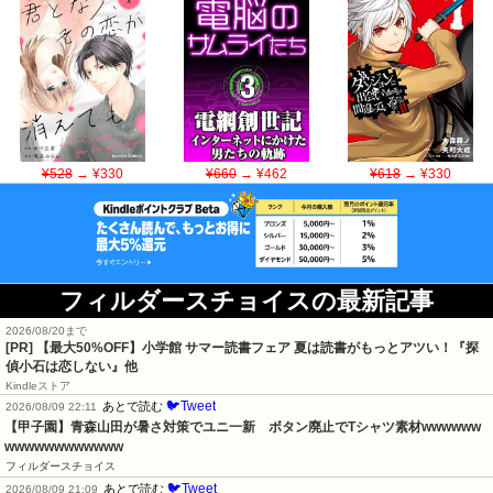
¥528
→ ¥330
¥660
→ ¥462
¥618
→ ¥330
フィルダースチョイスの最新記事
2026/08/20まで
[PR]
【最大50%OFF】小学館 サマー読書フェア 夏は読書がもっとアツい！『探
偵小石は恋しない』他
Kindleストア
🐦Tweet
あとで読む
2026/08/09 22:11
【甲子園】青森山田が暑さ対策でユニ一新　ボタン廃止でTシャツ素材wwwwww
wwwwwwwwwwww
フィルダースチョイス
🐦Tweet
あとで読む
2026/08/09 21:09