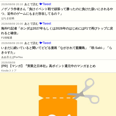
🐦Tweet
あとで読む
2026/08/09 20:10
ノゲノラ作者さん「負けイベント戦で頑張って勝ったのに負けた扱いにされるや
つ、近年のゲームにもまだ存在してるの？」
はちま起稿
🐦Tweet
あとで読む
2026/08/09 20:00
海外F1記者「ホンダは2027年もしくは2028年のはじめにはF1で再びトップに戻
れると確信」
F1情報通
🐦Tweet
あとで読む
2026/08/09 20:00
いまだに続いていると聞いてビビる漫画「ながされて藍蘭島」「咲-Saki-」「ら
き☆すた」
ああ言えばForYou
2026/08/09
[PR] 【マンガ】『実業之日本社』高ポイント還元中のマンガまとめ
Kindleストア