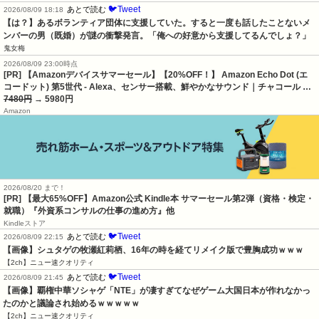
🐦Tweet
あとで読む
2026/08/09 18:18
【は？】あるボランティア団体に支援していた。すると一度も話したことないメ
ンバーの男（既婚）が謎の衝撃発言。「俺への好意から支援してるんでしょ？」
鬼女梅
2026/08/09 23:00時点
[PR] 【Amazonデバイスサマーセール】【20%OFF！】 Amazon Echo Dot (エ
コードット) 第5世代 - Alexa、センサー搭載、鮮やかなサウンド｜チャコール …
7480円
→ 5980円
Amazon
2026/08/20 まで！
[PR]
【最大65%OFF】Amazon公式 Kindle本 サマーセール第2弾（資格・検定・
就職）『外資系コンサルの仕事の進め方』他
Kindleストア
🐦Tweet
あとで読む
2026/08/09 22:15
【画像】シュタゲの牧瀬紅莉栖、16年の時を経てリメイク版で豊胸成功ｗｗｗ
【2ch】ニュー速クオリティ
🐦Tweet
あとで読む
2026/08/09 21:45
【画像】覇権中華ソシャゲ「NTE」が凄すぎてなぜゲーム大国日本が作れなかっ
たのかと議論され始めるｗｗｗｗｗ
【2ch】ニュー速クオリティ