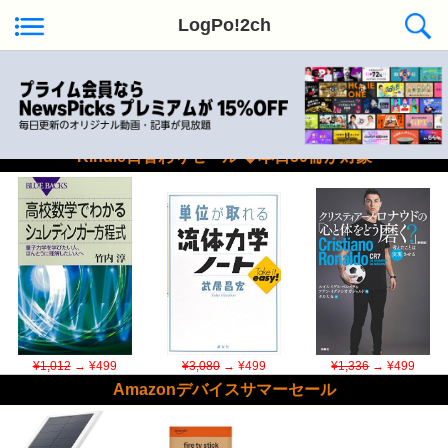
LogPo!2ch
Kindle日替わりセール ◆本日50冊が対象
¥1,012
→ ¥499
¥3,080
→ ¥499
¥1,336
→ ¥499
Amazonデバイスサマーセール