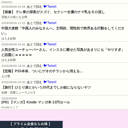
Amazon
🐦Tweet
あとで読む
2026/08/09 20:58
【画像】 テレ東の深夜がスゴイ、セクシー女優のナマ乳をモロ流し
芸能人の気になる噂
🐦Tweet
あとで読む
2026/08/09 21:25
中国大使館「中国人のみなさんへ。文明的、理性的で秩序ある行動をしてくださ
い」
はちま起稿
🐦Tweet
あとで読む
2026/08/09 20:40
人気女性ユーチューバーさん、インスタに載せた写真があまりにも「やりすぎ」
と話題にｗｗｗｗｗ
はちま起稿
🐦Tweet
あとで読む
2026/08/09 18:35
【悲報】PS5本体、ついにゲオのチラシから消える…
えび通
🐦Tweet
あとで読む
2026/08/09 20:40
【旅行】ひとり旅とかいう20代までしか絵にならないヤツ
結婚・恋愛ニュースぷらす
2026/08/09
[PR] 【マンガ】Kindle マンガ本 33円セール
Kindleストア