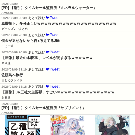
2026/08/09
[PR] 【割引】タイムセール監視所『ミネラルウォーター』
Amazon
🐦Tweet
あとで読む
2026/08/09 20:39
原爆投下、多分正しいw w w w w w w w w w w w w w w w w w w w w w
ガールズVIPまとめ
🐦Tweet
あとで読む
2026/08/09 20:39
借金が返せないから自●考えてるJ民
ふぇー速
🐦Tweet
あとで読む
2026/08/09 20:06
【画像】最近の水着JK、レベルが高すぎるｗｗｗｗｗｗ
ネギ速
🐦Tweet
あとで読む
2026/08/09 18:19
佐渡島へ旅行
まとめブレイド
🐦Tweet
あとで読む
2026/08/09 18:18
【画像】JR三社の主要駅、すごいｗｗｗｗｗｗｗｗｗｗｗｗｗｗｗｗ
おる速
2026/08/09
[PR] 【割引】タイムセール監視所『サプリメント』
Amazon