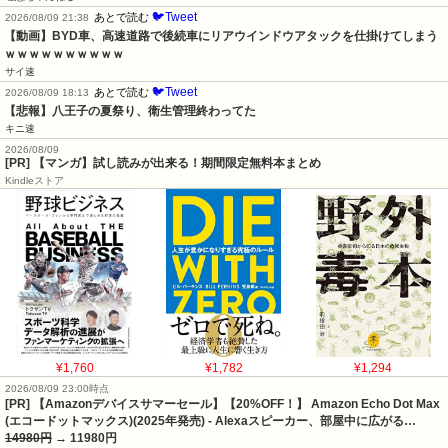
🐦Tweet
あとで読む
2026/08/09 21:38
【動画】BYD車、高速道路で後続車にリアウインドウアタックを仕掛けてしまう
ｗｗｗｗｗｗｗｗｗｗ
サイ速
🐦Tweet
あとで読む
2026/08/09 18:13
【悲報】八王子の夏祭り、衛生管理終わってた
キニ速
2026/08/09
[PR] 【マンガ】試し読みが出来る！期間限定無料本まとめ
Kindleストア
¥1,760
¥1,782
¥1,294
2026/08/09 23:00時点
[PR] 【Amazonデバイスサマーセール】【20%OFF！】 Amazon Echo Dot Max
(エコードットマックス)(2025年発売) - Alexaスピーカー、部屋中に広がる…
14980円
→ 11980円