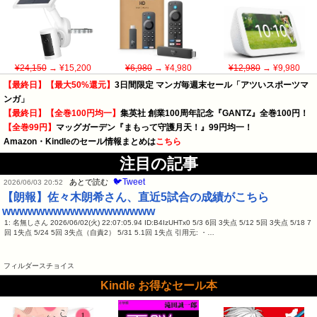
¥24,150
→ ¥15,200
¥6,980
→ ¥4,980
¥12,980
→ ¥9,980
【最終日】【最大50%還元】
3日間限定 マンガ毎週末セール「アツいスポーツマ
ンガ」
【最終日】【全巻100円均一】
集英社 創業100周年記念『GANTZ』全巻100円！
【全巻99円】
マッグガーデン『まもって守護月天！』99円均一！
Amazon・Kindleのセール情報まとめは
こちら
注目の記事
🐦Tweet
あとで読む
2026/06/03 20:52
【朗報】佐々木朗希さん、直近5試合の成績がこちら
wwwwwwwwwwwwwwwwww
1: 名無しさん 2026/06/02(火) 22:07:05.94 ID:B4IzUHTx0 5/3 6回 3失点 5/12 5回 3失点 5/18 7
回 1失点 5/24 5回 3失点（自責2） 5/31 5.1回 1失点 引用元: ・…
フィルダースチョイス
Kindle お得なセール本