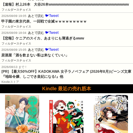
【速報】村上26本　大谷26本wwwwwwwwwwwwwwwwwwwwwwwwwwwwww
フィルダースチョイス
🐦Tweet
あとで読む
2026/08/09 19:05
甲子園の東京代表、一回戦で全滅ｗｗｗｗｗｗｗｗｗ
フィルダースチョイス
🐦Tweet
あとで読む
2026/08/09 18:04
【悲報】ケニアのスイカ、あまりにも薄過ぎるwww
フィルダースチョイス
🐦Tweet
あとで読む
2026/08/09 15:05
居酒屋「酒を飲まない客は来なくていい」
フィルダースチョイス
2026/08/13 まで！
[PR] 【最大50%OFF】KADOKAWA 女子ラノベフェア (2026年8月)ビーンズ文庫
『地味令嬢、しごでき皇妃になる!』他
Kindleストア
Kindle 最近の売れ筋本