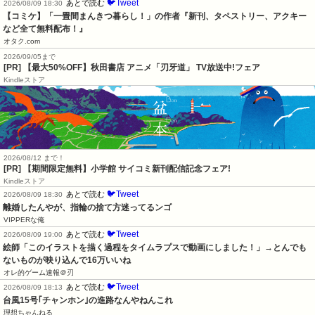
🐦Tweet
あとで読む
2026/08/09 18:30
【コミケ】「一畳間まんきつ暮らし！」の作者『新刊、タペストリー、アクキー
など全て無料配布！』
オタク.com
2026/09/05まで
[PR] 【最大50%OFF】秋田書店 アニメ「刃牙道」 TV放送中!フェア
Kindleストア
2026/08/12 まで！
[PR] 【期間限定無料】小学館 サイコミ新刊配信記念フェア!
Kindleストア
🐦Tweet
あとで読む
2026/08/09 18:30
離婚したんやが、指輪の捨て方迷ってるンゴ
VIPPERな俺
🐦Tweet
あとで読む
2026/08/09 19:00
絵師「このイラストを描く過程をタイムラプスで動画にしました！」→とんでも
ないものが映り込んで16万いいね
オレ的ゲーム速報＠刃
🐦Tweet
あとで読む
2026/08/09 18:13
台風15号｢チャンホン｣の進路なんやねんこれ
理想ちゃんねる