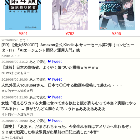
¥891
¥792
¥396
2026/08/20 まで！
[PR]
【最大65%OFF】Amazon公式 Kindle本 サマーセール第2弾（コンピュー
タ・IT）『AIエージェント開発／運用入門』他
Kindleストア
🐦Tweet
あとで読む
2026/08/09 21:12
【速報】日本の防衛省、ようやく気づいた模様ｗｗｗｗｗ
NEWSまとめもりー
🐦Tweet
あとで読む
2026/08/09 20:00
人気外国人YouTuberさん、日本で〇〇する動画を投稿して終わる・・・
オレ的ゲーム速報＠刃
🐦Tweet
あとで読む
2026/08/09 21:00
女性「増えるワカメを大量に食べて水を飲むと腹が膨らむって本当？実際にやっ
てみるわ」 → 腹がどんどん膨らんで… うわぁあああああああ
オレ的ゲーム速報＠刃
🐦Tweet
あとで読む
2026/08/09 20:00
【歴史】「ああァ、だまされちゃった。今度生れる時はアメリカへ生れるぞ」　
２２歳で戦死した特攻隊員が出撃前の日記に残した“本音”
みそパンNEWS