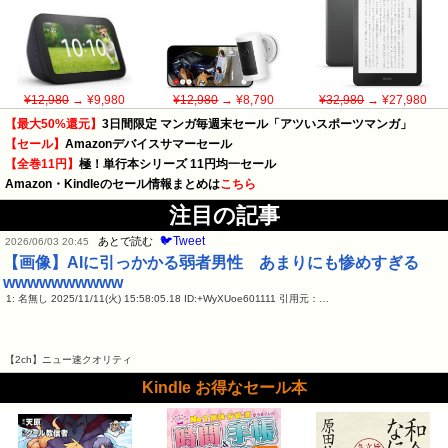
¥12,980
→ ¥9,980
¥12,980
→ ¥8,790
¥32,980
→ ¥27,980
【最大50%還元】
3日間限定 マンガ毎週末セール「アツいスポーツマンガ」
【セール】
Amazonデバイスサマーセール
【全巻11円】
極！単行本シリーズ 11円均一セール
Amazon・Kindleのセール情報まとめは
こちら
注目の記事
🐦Tweet
あとで読む
2026/06/03 20:45
【画像】AIに引っかかる弱者男性 あまりにも惨めすぎる
wwwwwwwwww
1: 名無し 2025/11/11(火) 15:58:05.18 ID:+WyXUoe601111 引用元：…
【2ch】ニュー速クオリティ
Kindle お得なセール本