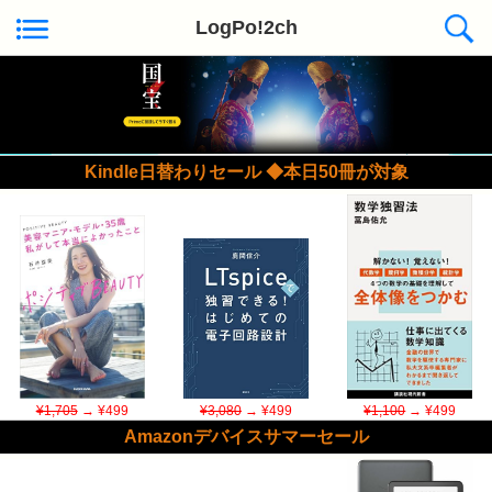
LogPo!2ch
Kindle日替わりセール ◆本日50冊が対象
¥1,705
→ ¥499
¥3,080
→ ¥499
¥1,100
→ ¥499
Amazonデバイスサマーセール