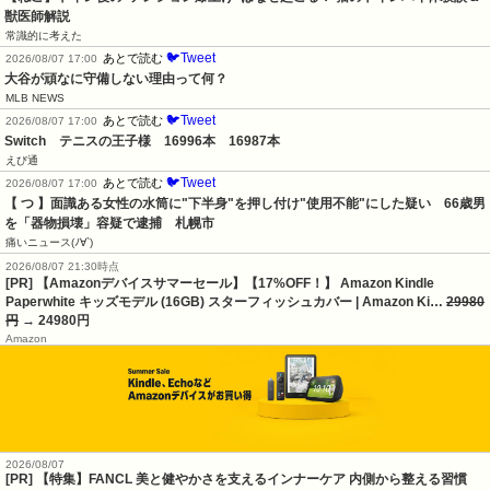
獣医師解説
常識的に考えた
🐦Tweet
あとで読む
2026/08/07 17:00
大谷が頑なに守備しない理由って何？
MLB NEWS
🐦Tweet
あとで読む
2026/08/07 17:00
Switch　テニスの王子様　16996本　16987本
えび通
🐦Tweet
あとで読む
2026/08/07 17:00
【 つ 】面識ある女性の水筒に"下半身"を押し付け"使用不能"にした疑い　66歳男
を「器物損壊」容疑で逮捕　札幌市
痛いニュース(ﾉ∀`)
2026/08/07 21:30時点
[PR] 【Amazonデバイスサマーセール】【17%OFF！】 Amazon Kindle
Paperwhite キッズモデル (16GB) スターフィッシュカバー | Amazon Ki…
29980
円
→ 24980円
Amazon
2026/08/07
[PR] 【特集】FANCL 美と健やかさを支えるインナーケア 内側から整える習慣