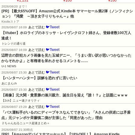
¥1,131
¥100
¥100
2026/08/20 まで！
[PR]
【最大65%OFF】Amazon公式 Kindle本 サマーセール第2弾（ノンフィクシ
ョン）『渇愛 ～頂き女子りりちゃん～』他
Kindleストア
🐦Tweet
あとで読む
2026/08/07 16:09
【Vtuber】ホロライブのネリッサ・レイヴンクロフト姉さん、登録者数100万人
達成！
トレンドの通り道
🐦Tweet
あとで読む
2026/08/07 16:09
辺野古の防犯カメラ画像を見た玉城デニー、「うまい言い訳が思いつかなかった
からそれかよ」と有権者を呆れさせるコメントを……
U-1 NEWS
🐦Tweet
あとで読む
2026/08/07 15:30
【ハンターハンター】誤解を恐れずに言いたい
あにまんch
🐦Tweet
あとで読む
2026/08/07 15:30
【画像】元大関・貴景勝の湊川親方、誕生日を迎え『誰！？』と話題にｗｗｗ
【2ch】ニュー速クオリティ
🐦Tweet
あとで読む
2026/08/07 15:29
「バス運転手がいるのにディープキスなんてできない」「Aさんの供述には矛盾
点」元ジャンポケ斉藤慎二側が主張した「同意があった」理由
２ちゃんねるニュース超速まとめ＋
2026/08/07 21:30時点
[PR] 【Amazonデバイスサマーセール】【18%OFF！】 Amazon Kindle