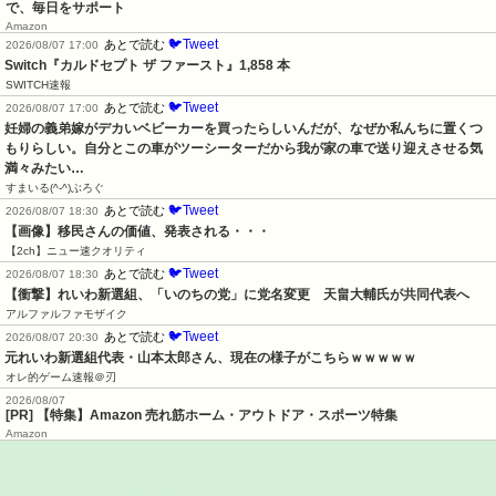
で、毎日をサポート
Amazon
🐦Tweet
あとで読む
2026/08/07 17:00
Switch『カルドセプト ザ ファースト』1,858 本
SWITCH速報
🐦Tweet
あとで読む
2026/08/07 17:00
妊婦の義弟嫁がデカいベビーカーを買ったらしいんだが、なぜか私んちに置くつ
もりらしい。自分とこの車がツーシーターだから我が家の車で送り迎えさせる気
満々みたい…
すまいる(^-^)ぶろぐ
🐦Tweet
あとで読む
2026/08/07 18:30
【画像】移民さんの価値、発表される・・・
【2ch】ニュー速クオリティ
🐦Tweet
あとで読む
2026/08/07 18:30
【衝撃】れいわ新選組、「いのちの党」に党名変更　天畠大輔氏が共同代表へ
アルファルファモザイク
🐦Tweet
あとで読む
2026/08/07 20:30
元れいわ新選組代表・山本太郎さん、現在の様子がこちらｗｗｗｗｗ
オレ的ゲーム速報＠刃
2026/08/07
[PR] 【特集】Amazon 売れ筋ホーム・アウトドア・スポーツ特集
Amazon