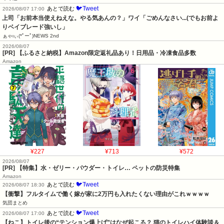
🐦Tweet
あとで読む
2026/08/07 17:00
上司「お前本当使えねえな。やる気あんの？」ワイ「ごめんなさい...(でもお前よ
りベイブレード強いし」
ぁゃιぃ(*ﾟーﾟ)NEWS 2nd
2026/08/07
[PR] 【ふるさと納税】Amazon限定返礼品あり！日用品・冷凍食品多数
Amazon
¥227
¥713
¥572
2026/08/07
[PR] 【特集】水・ゼリー・パウダー・トイレ… ペットの防災特集
Amazon
🐦Tweet
あとで読む
2026/08/07 18:30
【衝撃】フルタイムで働く嫁が家に2万円も入れたくない理由がこれｗｗｗｗ
気団まとめ
🐦Tweet
あとで読む
2026/08/07 17:00
【ねこ】トイレ後の“テンション爆上げ”はなぜ起こる？ 猫のトイレハイ体験談＆