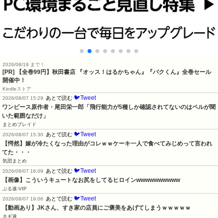
2026/08/19 まで！
[PR]
【全巻99円】秋田書店 『オッス！はるかちゃん』『バクくん』全巻セール
開催中！
Kindleストア
🐦Tweet
あとで読む
2026/08/07 15:29
ワンピース原作者・尾田栄一郎「飛行能力が5種しか確認されてないのはペルが聞
いた範囲なだけ」
まとめブレイド
🐦Tweet
あとで読む
2026/08/07 15:30
【愕然】嫁が冷たくなった理由がコレｗｗケーキ一人で食べてみじめって言われ
てた・・・
気団まとめ
🐦Tweet
あとで読む
2026/08/07 16:09
【画像】こういうキュートなお尻をしてるヒロインwwwwwwwwww
ぶる速-VIP
🐦Tweet
あとで読む
2026/08/07 19:06
【動画あり】JKさん、すき家の店員にご褒美をあげてしまうｗｗｗｗｗ
ネギ速