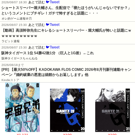
🐦Tweet
あとで読む
2026/08/07 18:30
ショートスリーパー堀大輔さん、生配信で「寝たほうがいんじゃないですか？」
というコメントにブチギレ！ガチで怖すぎると話題に・・・
オレ的ゲーム速報＠刃
🐦Tweet
あとで読む
2026/08/07 15:30
【動画】高須幹弥先生にキレるショートスリーパー・堀大輔氏が怖いと話題にｗ
ｗｗｗｗｗｗｗｗｗｗ
ラビット速報
🐦Tweet
あとで読む
2026/08/07 15:30
阪神タイガース 1位 54勝42敗1分 （巨人と1G差）←これ
阪神タイガースちゃんねる
2026/08/18まで
[PR] 【最大50%OFF】KADOKAWA FLOS COMIC 2026年8月刊新刊連動キャン
ペーン『婚約破棄の悪意は娼館からお返しします』他
Kindleストア