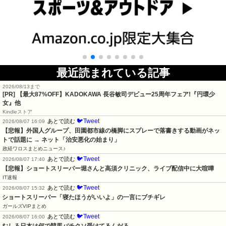
最近読まれている記事
2026/08/13まで
[PR] 【最大87%OFF】KADOKAWA 長谷敏司デビュー25周年フェア!『円環少
女』他
Kindleストア
🐦Tweet
あとで読む
2026/08/07 16:09
【悲報】外国人グループ、田園都市線の橋脚にスプレーで落書きする動画がネッ
トで話題に → ネット「治安悪化の始まり」
政経ワロスまとめニュース♪
🐦Tweet
あとで読む
2026/08/07 17:40
【悲報】ショートスリーパー堀さんと高須クリニック、ライブ配信中に大喧嘩
IT速報
🐦Tweet
あとで読む
2026/08/07 15:32
ショートスリーパー「寝たほうがいいよ」の一言にブチギレ
ガールズVIPまとめ
🐦Tweet
あとで読む
2026/08/07 16:00
むしろ日本は何で競馬バチクソ受けてるんだろ