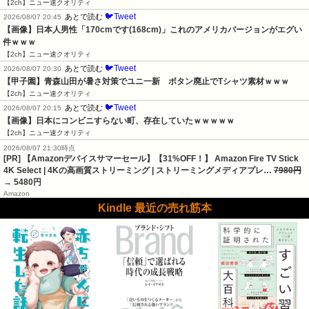
【2ch】ニュー速クオリティ
🐦Tweet
あとで読む
2026/08/07 20:45
【画像】日本人男性「170cmです(168cm)」これのアメリカバージョンがエグい
件ｗｗｗ
【2ch】ニュー速クオリティ
🐦Tweet
あとで読む
2026/08/07 20:30
【甲子園】青森山田が暑さ対策でユニ一新　ボタン廃止でTシャツ素材ｗｗｗ
【2ch】ニュー速クオリティ
🐦Tweet
あとで読む
2026/08/07 20:15
【画像】日本にコンビニすらない町、存在していたｗｗｗｗｗ
【2ch】ニュー速クオリティ
2026/08/07 21:30時点
[PR] 【Amazonデバイスサマーセール】【31%OFF！】 Amazon Fire TV Stick
4K Select | 4Kの高画質ストリーミング | ストリーミングメディアプレ…
7980円
→ 5480円
Amazon
Kindle 最近の売れ筋本