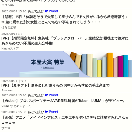
ハロン棒ch
🐦Tweet
あとで読む
2026/08/07 15:30
【悲報】男性「体調悪そうで失禁して座り込んでる女性がいるから救急呼ぼう」
⇒ 急に現れた別の女性にとんでもない事をされてしまう・・・
はちま起稿
2026/08/17まで
[PR] 【期間限定無料】集英社 『ブラッククローバー』完結記念!最後まで絶対に
あきらめない!不屈の主人公特集!
Kindleストア
2026/08/31 まで！
[PR]
【夏ギフト】夏を楽しむ贈りもの お中元から季節の手土産まで
Amazon
🐦Tweet
あとで読む
2026/08/07 15:30
【Vtuber】プロeスポーツチームVARREL所属AITuber「LUMA」がデビュー。
Vtuberまとめるよ～ん
🐦Tweet
あとで読む
2026/08/07 15:30
【画像】アニメ「メイドインアビス」エチエチなデバステ役に諸星すみれさんｗ
ｗｗｗｗ
ぴこ速