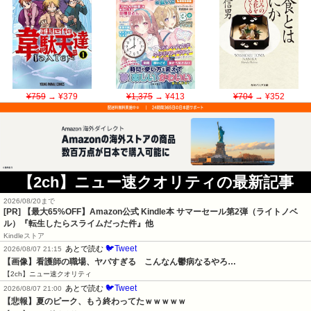
¥759
→ ¥379
¥1,375
→ ¥413
¥704
→ ¥352
【2ch】ニュー速クオリティの最新記事
2026/08/20まで
[PR]
【最大65%OFF】Amazon公式 Kindle本 サマーセール第2弾（ライトノベ
ル）『転生したらスライムだった件』他
Kindleストア
🐦Tweet
あとで読む
2026/08/07 21:15
【画像】看護師の職場、ヤバすぎる　こんなん鬱病なるやろ…
【2ch】ニュー速クオリティ
🐦Tweet
あとで読む
2026/08/07 21:00
【悲報】夏のピーク、もう終わってたｗｗｗｗｗ