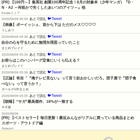
[PR]
【100円～】集英社 創業100周年記念！8月の対象本（少年マンガ）『D・
N・A2 ～何処かで失くしたあいつのアイツ～』他
Kindleストア
🐦Tweet
あとで読む
2026/08/09 05:39
【画像】ボーイッシュ、首から下は ただのメス♡♡♡♡
うしみつ
🐦Tweet
あとで読む
2026/08/09 05:39
自分の心を守るために無理矢理思っていたこと
まとめブレイド
🐦Tweet
あとで読む
2026/08/09 05:39
お前らはこのハンバーグ定食にいくら払える？
まとめブレイド
🐦Tweet
あとで読む
2026/08/09 05:39
【正論】有吉「『俺テレビ見ない』って言う奴おかしいだろ。団子屋で『団子食
べない』って言うか？」
ガールズVIPまとめ
🐦Tweet
あとで読む
2026/08/09 05:35
【朗報】“サガ”最高傑作、18%が一致する
ネギ速
2026/08/09
[PR] 【ベストセラー】毎日更新！最近みんながリアルに買っている商品まとめ
スポーツ・アウトドア編
Amazon