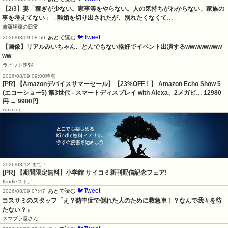
【2/3】妻「稼ぎが少ない。家事等をやらない。人の気持ちがわからない。家族の
事を考えてない」→離婚を切り出されたが、別れたくなくて…
修羅場家の日常
🐦Tweet
あとで読む
2026/08/09 08:50
【画像】リアルみいちゃん、とんでもない格好でイベント出演するwwwwwwww
ww
ラビット速報
2026/08/09 09:00時点
[PR] 【Amazonデバイスサマーセール】【23%OFF！】 Amazon Echo Show 5
(エコーショー5) 第3世代 - スマートディスプレイ with Alexa、2メガピ…
12980
円
→ 9980円
Amazon
2026/08/12 まで！
[PR] 【期間限定無料】小学館 サイコミ新刊配信記念フェア!
Kindleストア
🐦Tweet
あとで読む
2026/08/09 07:47
コスサミのスタッフ「え？熱中症で倒れた人のために救急車！？なんで我々を待
たない？」
スマブラ屋さん