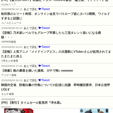
Kindleストア
🐦Tweet
あとで読む
2026/08/09 04:12
秋田県のエリート幹部、オンライン会見でバスローブ姿にタバコ喫煙。ワイルド
すぎると話題に
コノユビニュース
🐦Tweet
あとで読む
2026/08/09 05:10
【悲報】乃木坂レベルでもグループ卒業したら三流タレント扱いになる模
様・・・
VIPPER速報
🐦Tweet
あとで読む
2026/08/09 04:05
【悲報】人気アニメ「メイドインアビス」の主題歌にVTuberさんが起用されてま
たまたまた炎上
V系まとめ速報
🐦Tweet
あとで読む
2026/08/09 07:45
【画像】株の暴落を描いた漫画、ガチで怖いwwwww
アニゲー速報
🐦Tweet
あとで読む
2026/08/09 06:20
韓国外交省、防衛白書の竹島についての記述に抗議　即時撤回要求、日本公使呼
び出す
キムチ速報
2026/08/09
[PR] 【割引】タイムセール監視所『浄水器』
Amazon