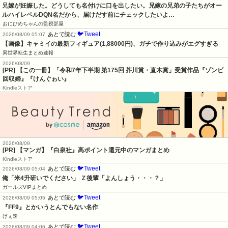
兄嫁が妊娠した。どうしても名付けに口を出したい。兄嫁の兄弟の子たちがオー
ルハイレベルDQN名だから、届けだす前にチェックしたいよ…
おにひめちゃんの監視部屋
🐦Tweet
あとで読む
2026/08/09 05:07
【画像】キャミイの最新フィギュア(1,88000円)、ガチで作り込みがエグすぎる
異世界転生まとめ速報
2026/08/09
[PR] 【この一冊】「令和7年下半期 第175回 芥川賞・直木賞」受賞作品『ゾンビ
回収婦』『けんぐゎい』
Kindleストア
2026/08/09
[PR] 【マンガ】『白泉社』高ポイント還元中のマンガまとめ
Kindleストア
🐦Tweet
あとで読む
2026/08/09 05:04
俺「米4升研いでください」 Ｚ後輩「よんしょう・・・？」
ガールズVIPまとめ
🐦Tweet
あとで読む
2026/08/09 05:05
『FF9』とかいうとんでもない名作
げぇ速
🐦Tweet
あとで読む
2026/08/09 04:06