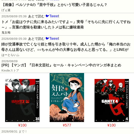
【画像】ペルソナ4の『里中千枝』とかいう可愛い子居るじゃん？
げぇ速
🐦Tweet
あとで読む
2026/08/09 05:39
トメ「お盆はウチに先に来るみたいですよ～」実母「そちらに先に行くんですね
～」→言葉の意味を勘違いしたトメは私に嫌味連発
鬼女梅
🐦Tweet
あとで読む
2026/08/09 05:39
姉が交通事故で亡くなり姪と甥を引き取り十年。成人した甥から「俺の本当のお
母さんは居ないけど、○○ちゃんが今の大事なお母さんと思ってる。」とLINEが
はーとらいふ
2026/08/09
[PR] 【マンガ】『日本文芸社』セール・キャンペーン中のマンガ本まとめ
Kindleストア
¥100
¥577
¥100
2026/08/31 まで！