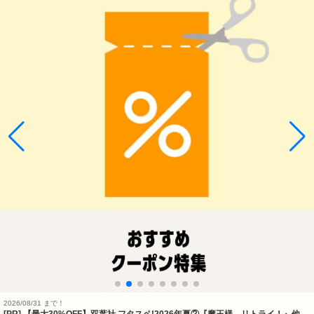
2026/08/31 まで！
[PR] 【最大30%OFF】双葉社 フタスペ!2026年夏②『魔王様、リトライ！』他