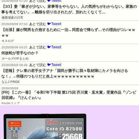
🐦Tweet
あとで読む
2026/08/09 07:20
【3/3】妻「稼ぎが少ない。家事等をやらない。人の気持ちがわからない。家族の
事を考えてない」→離婚を切り出されたが、別れたくなくて…
修羅場家の日常
🐦Tweet
あとで読む
2026/08/09 07:10
【出張】嫁が間男を介抱するために一泊→同窓会で帰らず…その理由がコレｗｗ
ｗｗ
キスログ
🐦Tweet
あとで読む
2026/08/09 04:07
何故蛇が苦手なのか？
ガールズVIPまとめ
🐦Tweet
あとで読む
2026/08/09 08:46
【悲報】テレ東の若手女子アナ「国民が勝手に我々取材陣にカメラを向ける
な！」→何様のつもりだと炎上ｗｗｗｗｗｗｗｗｗｗｗ
なんJ PRIDE
2026/08/09
[PR] 【この一冊】「令和7年下半期 第175回 芥川賞・直木賞」受賞作品『ゾンビ
回収婦』『けんぐゎい』
Kindleストア