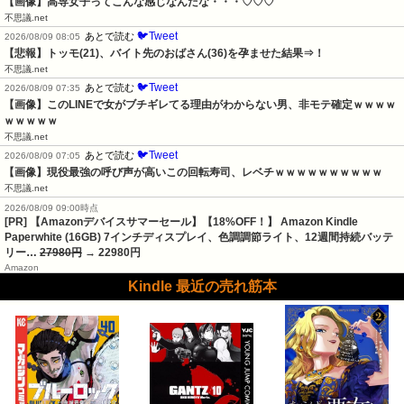
【画像】高専女子ってこんな感じなんだな・・・♡♡♡
不思議.net
🐦Tweet
あとで読む
2026/08/09 08:05
【悲報】トッモ(21)、バイト先のおばさん(36)を孕ませた結果⇒！
不思議.net
🐦Tweet
あとで読む
2026/08/09 07:35
【画像】このLINEで女がブチギレてる理由がわからない男、非モテ確定ｗｗｗｗ
ｗｗｗｗｗ
不思議.net
🐦Tweet
あとで読む
2026/08/09 07:05
【画像】現役最強の呼び声が高いこの回転寿司、レベチｗｗｗｗｗｗｗｗｗｗ
不思議.net
2026/08/09 09:00時点
[PR] 【Amazonデバイスサマーセール】【18%OFF！】 Amazon Kindle
Paperwhite (16GB) 7インチディスプレイ、色調調節ライト、12週間持続バッテ
リー…
27980円
→ 22980円
Amazon
Kindle 最近の売れ筋本