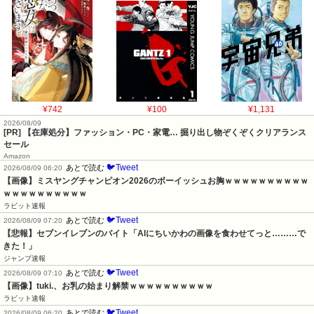
¥742
¥100
¥1,131
2026/08/09
[PR] 【在庫処分】ファッション・PC・家電… 掘り出し物ぞくぞくクリアランス
セール
Amazon
🐦Tweet
あとで読む
2026/08/09 06:20
【画像】ミスヤングチャンピオン2026のボーイッシュお胸ｗｗｗｗｗｗｗｗｗｗ
ｗｗｗｗｗｗｗｗｗｗ
ラビット速報
🐦Tweet
あとで読む
2026/08/09 07:20
【悲報】セブンイレブンのバイト「AIにちいかわの画像を食わせてっと………で
きた！」
ジャンプ速報
🐦Tweet
あとで読む
2026/08/09 07:10
【画像】tuki.、お乳の始まり解禁ｗｗｗｗｗｗｗｗｗｗ
ラビット速報
🐦Tweet
あとで読む
2026/08/09 06:20