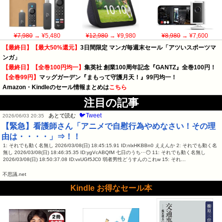
¥7,980
→ ¥5,480
¥12,980
→ ¥9,980
¥8,980
→ ¥7,600
【最終日】【最大50%還元】
3日間限定 マンガ毎週末セール「アツいスポーツマ
ンガ」
【最終日】【全巻100円均一】
集英社 創業100周年記念『GANTZ』全巻100円！
【全巻99円】
マッグガーデン『まもって守護月天！』99円均一！
Amazon・Kindleのセール情報まとめは
こちら
注目の記事
🐦Tweet
あとで読む
2026/06/03 20:35
【緊急】看護師さん「アニメで自慰行為やめなさい！その理
由は・・・・」⇒！！
1: それでも動く名無し 2026/03/08(日) 18:45:15.91 ID:nlxHKBBn0 ええんか 2: それでも動く名
無し 2026/03/08(日) 18:46:35.35 ID:ygVcABQfM 七日のうち⋯😶 11: それでも動く名無し
2026/03/08(日) 18:50:37.08 ID:vxUGf5JC0 弱者男性どうすんのこれw 15: それ…
不思議.net
Kindle お得なセール本