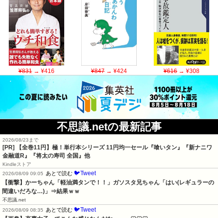
¥831
→ ¥416
¥847
→ ¥424
¥616
→ ¥308
不思議.netの最新記事
2026/08/23まで
[PR]
【全巻11円】極！単行本シリーズ 11円均一セール『喰いタン』『新ナニワ
金融道R』『将太の寿司 全国』他
Kindleストア
🐦Tweet
あとで読む
2026/08/09 09:05
【衝撃】かーちゃん「軽油満タンで！！」ガソスタ兄ちゃん「はい(レギュラーの
間違いだろな…)」⇒結果ｗｗ
不思議.net
🐦Tweet
あとで読む
2026/08/09 08:35