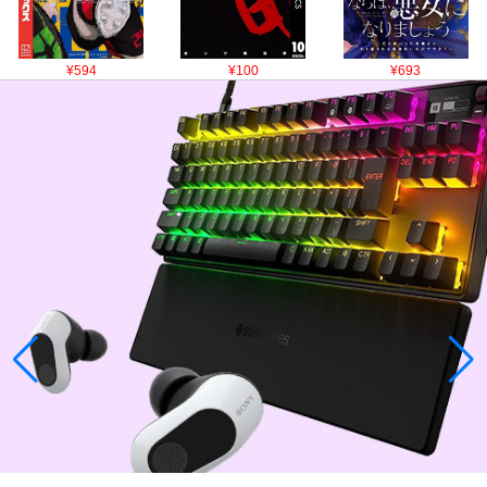
¥594
¥100
¥693