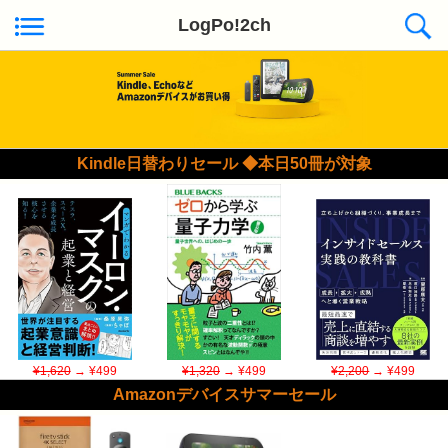
LogPo!2ch
Kindle日替わりセール ◆本日50冊が対象
¥1,620
→ ¥499
¥1,320
→ ¥499
¥2,200
→ ¥499
Amazonデバイスサマーセール