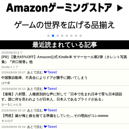
最近読まれている記事
2026/08/20まで
[PR]
【最大65%OFF】Amazon公式 Kindle本 サマーセール第2弾（タレント写真
集）『井口裕香』他
Kindleストア
🐦Tweet
あとで読む
2026/08/09 05:07
中国製自動車、不具合によりドアが勝手に開いてしまう
はや速
🐦Tweet
あとで読む
2026/08/09 05:10
【速報】八村塁、人種差別的な声に対して「日本で生まれ日本で育ち日本語話
す。誰に何を言われようが日本人、日本人であるプライドがある」
おーるじゃんる
🐦Tweet
あとで読む
2026/08/09 05:10
【愕然】嫁が俺と娘を捨てる準備をしていた…その理由がコレwwww
キスログ
🐦Tweet
あとで読む
2026/08/09 05:04