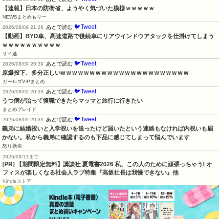
【速報】日本の防衛省、ようやく気づいた模様ｗｗｗｗｗ
NEWSまとめもりー
🐦Tweet
あとで読む
2026/08/09 21:38
【動画】BYD車、高速道路で後続車にリアウインドウアタックを仕掛けてしまう
ｗｗｗｗｗｗｗｗｗｗ
サイ速
🐦Tweet
あとで読む
2026/08/09 20:39
原爆投下、多分正しいw w w w w w w w w w w w w w w w w w w w w w
ガールズVIPまとめ
🐦Tweet
あとで読む
2026/08/09 20:39
うつ病が治って復職できたらマッマと旅行に行きたい
まとめブレイド
🐦Tweet
あとで読む
2026/08/09 20:39
義弟に結婚祝いと入学祝いを送ったけど届いたという連絡もなければ内祝いも届
かない。私から義弟に確認するのも下品に感じてしまって悩んでいます
怒り新党
2026/08/13まで
[PR] 【期間限定無料】講談社 夏電書2026 私、この人のために頑張っちゃう! オ
フィスが楽しくなる社会人ラブ特集『高坂社長は我慢できない』他
Kindleストア