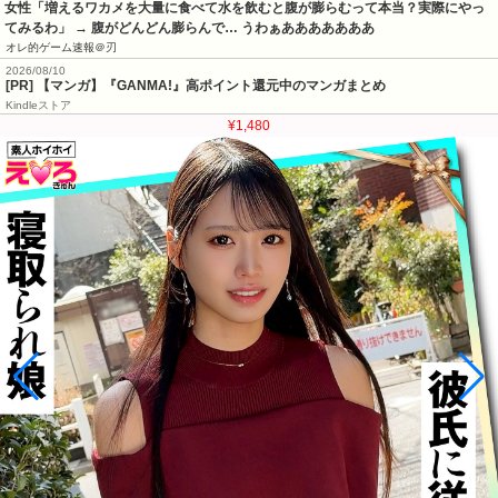
女性「増えるワカメを大量に食べて水を飲むと腹が膨らむって本当？実際にやっ
てみるわ」 → 腹がどんどん膨らんで… うわぁあああああああ
オレ的ゲーム速報＠刃
2026/08/10
[PR] 【マンガ】『GANMA!』高ポイント還元中のマンガまとめ
Kindleストア
¥1,480