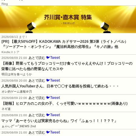
Ring
2026/08/13 まで！
[PR]
【最大50%OFF】KADOKAWA カドサマー2026 第3弾（ライトノベル）
『ソードアート・オンライン』『魔法科高校の劣等生』『キノの旅』他
Kindleストア
🐦Tweet
あとで読む
2026/08/09 21:00
【画像】野菜ってもうブロッコリーだけ食ってりゃええやんけ！ブロッコリーの
栄養に比べたら他の野菜なんてカスや
明日は何を食べようか
🐦Tweet
あとで読む
2026/08/09 20:00
人気外国人YouTuberさん、日本で〇〇する動画を投稿して終わる・・・
オレ的ゲーム速報＠刃
🐦Tweet
あとで読む
2026/08/09 22:06
【朗報】ヒロアカのこの女の子、くっそ可愛いｗｗｗｗｗｗｗｗｗ(画像あり)
ネギ速
🐦Tweet
あとで読む
2026/08/09 21:00
マッマ「あーそういえば実家売るからね」ワイ「ふぁっ！！！？？？」
ぁゃιぃ(*ﾟーﾟ)NEWS 2nd
🐦Tweet
あとで読む
2026/08/09 21:00