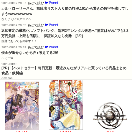
🐦Tweet
あとで読む
2026/08/09 20:57
カル・ローリーさん、故障者リスト入り前の打率.161から驚きの数字を残してし
まうwwwwwwwww
なんじぇいスタジアム
🐦Tweet
あとで読む
2026/08/09 20:55
返却査定の厳格化…ソフトバンク、端末2年レンタル改悪へ“塗装はがれ”でも2.2
万円負担…上限も倍額に　保証加入なら免除　[8/9]
国難にあってもの申す！！
🐦Tweet
あとで読む
2026/08/09 20:39
借金が返せないから自●考えてるJ民
ふぇー速
2026/08/10
[PR] 【ベストセラー】毎日更新！最近みんながリアルに買っている商品まとめ
食品・飲料編
Amazon