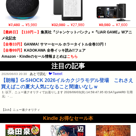
¥7,480
→ ¥5,980
¥32,980
→ ¥27,980
¥8,980
→ ¥7,600
【最終日】【110円～】
集英社『ジャンケットバンク』×『LIAR GAME』Wアニ
メ化記念
【全巻33円】
GANMA! サマーセール ホラータイトル全巻33円！
【全巻99円】
KADOKAWA 全巻イッキ読み!!フェア
Amazon・Kindleのセール情報まとめは
こちら
注目の記事
🐦Tweet
あとで読む
2026/06/03 20:30
【朗報】G-SHOCK 2026イルカクジラモデル登場 これさえ
買えばこの夏大人気になること間違いなしｗ
1: 以下、ニュー速クオリティでお送りします 2026/06/03(水) 14:59:47.95 ID:SA7gsH4R0 引用
元: ・…
【2ch】ニュー速クオリティ
Kindle お得なセール本