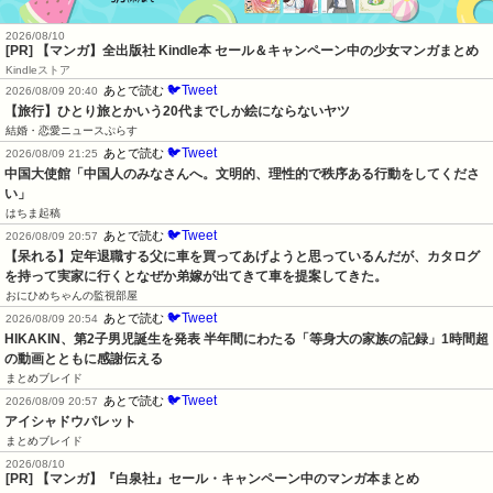
2026/08/10
[PR] 【マンガ】全出版社 Kindle本 セール＆キャンペーン中の少女マンガまとめ
Kindleストア
🐦Tweet
あとで読む
2026/08/09 20:40
【旅行】ひとり旅とかいう20代までしか絵にならないヤツ
結婚・恋愛ニュースぷらす
🐦Tweet
あとで読む
2026/08/09 21:25
中国大使館「中国人のみなさんへ。文明的、理性的で秩序ある行動をしてくださ
い」
はちま起稿
🐦Tweet
あとで読む
2026/08/09 20:57
【呆れる】定年退職する父に車を買ってあげようと思っているんだが、カタログ
を持って実家に行くとなぜか弟嫁が出てきて車を提案してきた。
おにひめちゃんの監視部屋
🐦Tweet
あとで読む
2026/08/09 20:54
HIKAKIN、第2子男児誕生を発表 半年間にわたる「等身大の家族の記録」1時間超
の動画とともに感謝伝える
まとめブレイド
🐦Tweet
あとで読む
2026/08/09 20:57
アイシャドウパレット
まとめブレイド
2026/08/10
[PR] 【マンガ】『白泉社』セール・キャンペーン中のマンガ本まとめ