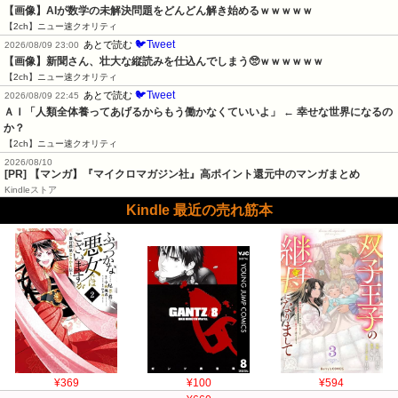
【画像】AIが数学の未解決問題をどんどん解き始めるｗｗｗｗｗ
【2ch】ニュー速クオリティ
🐦Tweet
あとで読む
2026/08/09 23:00
【画像】新聞さん、壮大な縦読みを仕込んでしまう🥺ｗｗｗｗｗｗ
【2ch】ニュー速クオリティ
🐦Tweet
あとで読む
2026/08/09 22:45
ＡＩ「人類全体養ってあげるからもう働かなくていいよ」 ← 幸せな世界になるの
か？
【2ch】ニュー速クオリティ
2026/08/10
[PR] 【マンガ】『マイクロマガジン社』高ポイント還元中のマンガまとめ
Kindleストア
Kindle 最近の売れ筋本
¥369
¥100
¥594