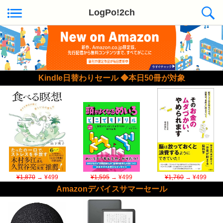
LogPo!2ch
Kindle日替わりセール ◆本日50冊が対象
¥1,870
→ ¥499
¥1,595
→ ¥499
¥1,760
→ ¥499
Amazonデバイスサマーセール