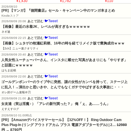
¥1,430
¥1,782
¥110
2026/08/10
[PR] 【マンガ】『徳間書店』セール・キャンペーン中のマンガ本まとめ
Kindleストア
🐦Tweet
あとで読む
2026/08/09 20:06
【画像】最近の水着JK、レベルが高すぎるｗｗｗｗｗｗ
ネギ速
🐦Tweet
あとで読む
2026/08/09 22:15
【画像】シュタゲの牧瀬紅莉栖、16年の時を経てリメイク版で豊胸成功ｗｗｗ
【2ch】ニュー速クオリティ
🐦Tweet
あとで読む
2026/08/09 20:40
人気女性ユーチューバーさん、インスタに載せた写真があまりにも「やりすぎ」
と話題にｗｗｗｗｗ
はちま起稿
🐦Tweet
あとで読む
2026/08/09 22:00
ゴールデンボンバーのライブ中に突然、謎の女性がカンペを持って、ステージ上
に乱入！→演出かと思いきや、とんでもなくガチでやばすぎる大事故に・・・
オレ的ゲーム速報＠刃
🐦Tweet
あとで読む
2026/08/09 21:00
女友達（実は淫魔♀）「アレの新刊買った？」 俺「ぇ、あ……うん」
えすえすログ
2026/08/10 01:00時点
[PR] 【Amazonデバイスサマーセール】【32%OFF！】 Ring Outdoor Cam
Plus Plug-In (リング アウトドアカム プラス 電源アダプターモデル) | 2…
12980
円
→ 8790円