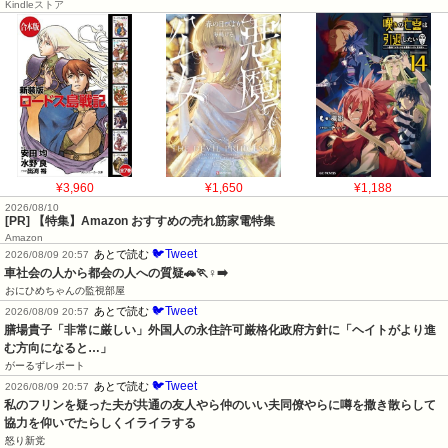
Kindleストア
¥3,960
¥1,650
¥1,188
2026/08/10
[PR] 【特集】Amazon おすすめの売れ筋家電特集
Amazon
🐦Tweet
あとで読む
2026/08/09 20:57
車社会の人から都会の人への質疑🚗🏃♀️➡️
おにひめちゃんの監視部屋
🐦Tweet
あとで読む
2026/08/09 20:57
膳場貴子「非常に厳しい」外国人の永住許可厳格化政府方針に「ヘイトがより進
む方向になると…」
がーるずレポート
🐦Tweet
あとで読む
2026/08/09 20:57
私のフリンを疑った夫が共通の友人やら仲のいい夫同僚やらに噂を撒き散らして
協力を仰いでたらしくイライラする
怒り新党