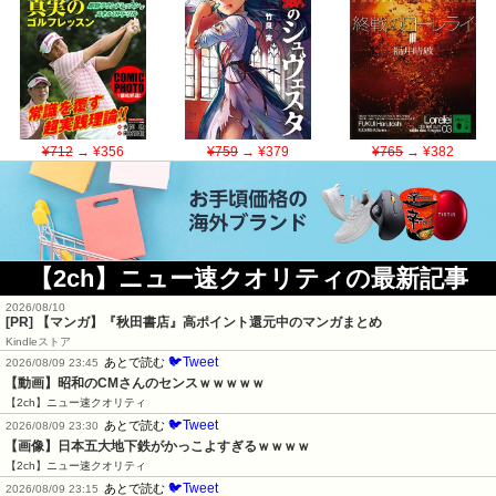
¥712
→ ¥356
¥759
→ ¥379
¥765
→ ¥382
【2ch】ニュー速クオリティの最新記事
2026/08/10
[PR] 【マンガ】『秋田書店』高ポイント還元中のマンガまとめ
Kindleストア
🐦Tweet
あとで読む
2026/08/09 23:45
【動画】昭和のCMさんのセンスｗｗｗｗｗ
【2ch】ニュー速クオリティ
🐦Tweet
あとで読む
2026/08/09 23:30
【画像】日本五大地下鉄がかっこよすぎるｗｗｗｗ
【2ch】ニュー速クオリティ
🐦Tweet
あとで読む
2026/08/09 23:15