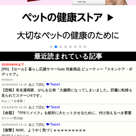
最近読まれている記事
2026/08/06まで
[PR]
【セール】暮らし応援サマーSale 対象商品 ビューティー『スキンケア・ボ
ディケア』
Amazon
🐦Tweet
あとで読む
2026/08/06 16:35
【悲報】有名漫画家、がんを公表「大腸癌になってしまいました。肝臓に転移も
見られてステージ4です」
わんこーる速報！
🐦Tweet
あとで読む
2026/08/06 16:35
【命題】『FF6リメイク』を絶対に大ヒットさせるために、付け加えるべき要素
ゲーハー黙示録
🐦Tweet
あとで読む
2026/08/06 15:12
【衝撃】NHK、ようやく気づくｗｗｗｗｗｗｗｗｗ
NEWSまとめもりー