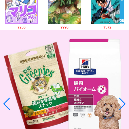
¥250
¥990
¥572