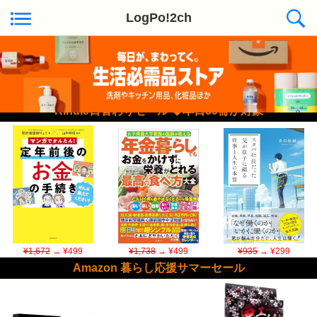
LogPo!2ch
Kindle日替わりセール ◆本日50冊が対象
¥1,672
→ ¥499
¥1,738
→ ¥499
¥935
→ ¥299
Amazon 暮らし応援サマーセール