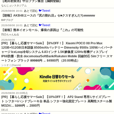
【尾田君抹消】中日ファン集合【鵜飼登録】
なんじぇいスタジアム
🐦Tweet
あとで読む
2026/08/06 16:01
【朗報】AKB48エースの『尻の割れ目』セ■クスすぎんだろwwwww
BIPブログ
🐦Tweet
あとで読む
2026/08/06 16:01
【速報】熊本イオンモール、爆発の原因は『これ』の可能性
凹凸ちゃんねる
2026/08/06
[PR] 【暮らし応援サマーSale】【6%OFF！】 Xiaomi POCO X8 Pro Max
12GB+512GB日本語版 8500mAhバッテリー Dimensity 9500s 100Wハイパーチ
ャージ IceLoop冷却システム 6.83インチ 1.5K解像度 120Hz有機ディスプレイ
IP68防塵・防水 docomo/au/SoftBank/Rakuten Mobile 回線対応 Simフリー スマ
ートフォン ブラック
89980円
→ 84980円 （20:00時点）
シャオミ(Xiaomi)
2026/08/06 20:00時点
[PR] 【暮らし応援サマーSale】【10%OFF！】 AP2 Stand 専用 Lサイズプレー
ト シフター/ハンドブレーキ台 単品 シフター強化固定プレート 高剛性スチール製
MOZA/…
3200円
→ 2880円
DELE