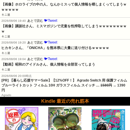
【画像】ホロライブの中の人、なんかミスって個人情報を晒しまくってしまうｗ
ｗｗｗｗｗ
キニ速
🐦Tweet
あとで読む
2026/08/06 19:40
【画像】講談社さん、ミスマガジンで児童を性搾取してしまうｗｗｗｗｗｗｗｗ
ｗ
キニ速
🐦Tweet
あとで読む
2026/08/06 19:20
ヒカキンさん、「ONICHA」を熊本県に大量に送り付けるｗｗｗｗｗ
キニ速
🐦Tweet
あとで読む
2026/08/06 19:04
【動画】昭和のアイドルさん、個人情報を全部言ってしまう
キニ速
2026/08/06 20:00時点
[PR] 【暮らし応援サマーSale】【12%OFF！】 Agrado Switch 用 保護フィルム
ブルーライトカット フィルム 10H ガラスフィルム スイッチ …
1580円
→ 1390
円
Agrado
Kindle 最近の売れ筋本