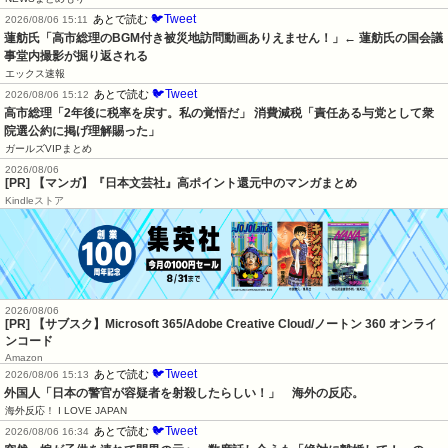
🐦Tweet
あとで読む
2026/08/06 15:11
蓮舫氏「高市総理のBGM付き被災地訪問動画ありえません！」← 蓮舫氏の国会議
事堂内撮影が掘り返される
エックス速報
🐦Tweet
あとで読む
2026/08/06 15:12
高市総理「2年後に税率を戻す。私の覚悟だ」 消費減税「責任ある与党として衆
院選公約に掲げ理解賜った」
ガールズVIPまとめ
2026/08/06
[PR] 【マンガ】『日本文芸社』高ポイント還元中のマンガまとめ
Kindleストア
2026/08/06
[PR] 【サブスク】Microsoft 365/Adobe Creative Cloud/ノートン 360 オンライ
ンコード
Amazon
🐦Tweet
あとで読む
2026/08/06 15:13
外国人「日本の警官が容疑者を射殺したらしい！」　海外の反応。
海外反応！ I LOVE JAPAN
🐦Tweet
あとで読む
2026/08/06 16:34