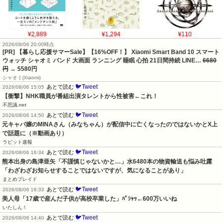
¥2,889
¥1,294
¥110
2026/08/06 20:00時点
[PR] 【暮らし応援サマーSale】【16%OFF！】 Xiaomi Smart Band 10 スマート
ウォッチ シャオミ バンド 大画面 ランニング 睡眠 心拍 21日間持続 LINE…
6680
円
→ 5580円
シャオミ(Xiaomi)
🐦Tweet
あとで読む
2026/08/06 15:05
【衝撃】NHK職員が番組出演タレントから性被害←これ！
不思議.net
🐦Tweet
あとで読む
2026/08/06 14:50
元キャバ嬢のMINAさん（みなちゃん）が配信中に亡くなったのではないかとX上
で話題に（※動画あり）
ラビット速報
🐦Tweet
あとで読む
2026/08/06 16:34
熊本出身の島津亜矢「不謹慎じゃないかと…」水6480本の物資輸送も悩み吐露
「わざわざお知らせすることではないですが、気になることがあり」
まとめブレイド
🐦Tweet
あとで読む
2026/08/06 16:33
美人母「17歳で産んだ子供が高校卒業した」ﾊﾟｼｬｯ←600万いいね
いたしん！
🐦Tweet
あとで読む
2026/08/06 14:40