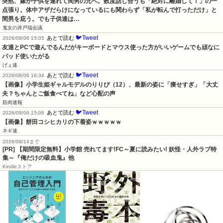
突然、嫁が子供を連れて間男の元へ。数度話し合うも「絶対に離婚して！」の一
点張り。体中アザだらけになっているにも関わらず「私が転んで打っただけ」と
間男を庇う。でも子供達は…
鬼女の井戸端会議
🐦Tweet
あとで読む
2026/08/06 15:05
友達とPCで遊んでるんだがキーボードとマウス使った方がいいゲームでも頑なに
パッド使いたがる
げぇ速
🐦Tweet
あとで読む
2026/08/06 16:34
【画像】小学生姫ギャルモデルのりりぴ（12）、最新の姿に「痩せすぎ」「大丈
夫？ちゃんとご飯食べてね」など心配の声
筋肉速報
🐦Tweet
あとで読む
2026/08/06 15:06
【画像】餅田コシヒカリの下着姿ｗｗｗｗｗ
ネギ速
2026/08/14まで
[PR] 【期間限定無料】小学館 売れてます!FC～夏に読みたい! 妖怪・人外ラブ特
集～『俺だけの吸血鬼』他
Kindleストア