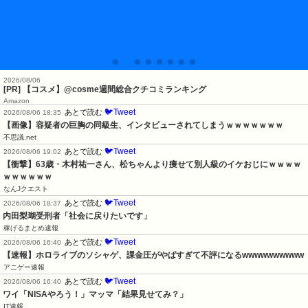
2026/08/06
[PR] 【コスメ】@cosme週間総合クチコミランキング
Amazon
🐦Tweet
あとで読む
2026/08/06 18:35
【画像】容疑者の巨胸の同級生、インタビューされてしまうｗｗｗｗｗｗｗ
不思議.net
🐦Tweet
あとで読む
2026/08/06 19:02
【衝撃】63歳・木村祐一さん、松ちゃんより痩せて別人級のイケおじにｗｗｗｗ
ｗｗｗｗｗｗ
なんJクエスト
🐦Tweet
あとで読む
2026/08/06 18:37
内田梨瑚受刑者「社会に戻りたいです」
稼げるまとめ速報
🐦Tweet
あとで読む
2026/08/06 16:40
【速報】ホロライブのソシャゲ、課金圧がやばすぎて不評になるwwwwwwwwww
アニゲー速報
🐦Tweet
あとで読む
2026/08/06 16:40
ワイ「NISAやろう！」マッマ「結果見せてみ？」
IT速報