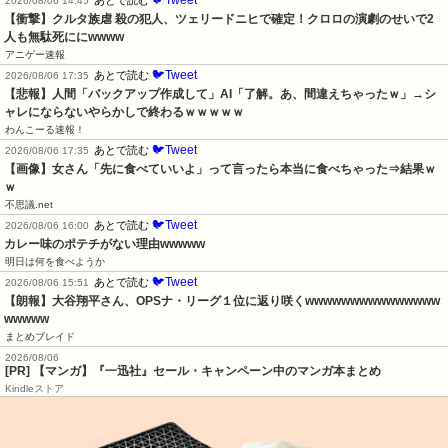
🐦Tweet
あとで読む
2026/08/06 14:45
【衝撃】クルタ族虐 殺の犯人、ツェリードニヒで確定！クロロの演劇のせいで2
人も無駄死ににwwww
アニゲー速報
🐦Tweet
あとで読む
2026/08/06 17:35
【悲報】人間「バックアップ作成して」AI「了解。あ、間違えちゃったｗ」→シ
ャレにならないやらかしで終わるｗｗｗｗｗ
わんこーる速報！
🐦Tweet
あとで読む
2026/08/06 17:35
【画像】女さん「先に食べていいよ」って言ったら本当に食べちゃった⇒結果ｗ
ｗ
不思議.net
🐦Tweet
あとで読む
2026/08/06 16:00
カレー味のポテチがない理由wwwww
明日は何を食べようか
🐦Tweet
あとで読む
2026/08/06 15:51
【朗報】大谷翔平さん、OPSナ・リーグ１位に返り咲くwwwwwwwwwwwwwww
wwwww
まとめブレイド
2026/08/06
[PR] 【マンガ】『一迅社』セール・キャンペーン中のマンガ本まとめ
Kindleストア