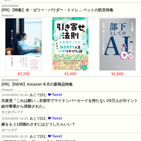
2026/08/06
[PR] 【特集】水・ゼリー・パウダー・トイレ… ペットの防災特集
Amazon
¥2,200
¥1,485
¥1,800
2026/08/06
[PR] 【NEW】Amazon 今月の新商品特集
Amazon
🐦Tweet
あとで読む
2026/08/06 16:34
共産党「これは酷い…京都市でマイナンバーカードを持たない29万人がポイント
給付事業から排除された」
まとめブレイド
🐦Tweet
あとで読む
2026/08/06 16:33
嫁をもう1回惚れさすにはどうしたらいい？
はーとログ
🐦Tweet
あとで読む
2026/08/06 16:32