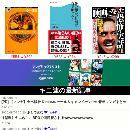
¥554
→ ¥308
¥628
→ ¥314
¥946
→ ¥299
キニ速の最新記事
2026/08/06
[PR] 【マンガ】全出版社 Kindle本 セール＆キャンペーン中の青年マンガまとめ
Kindleストア
🐦Tweet
あとで読む
2026/08/06 20:20
【悲報】ヤニねこ、BPOで問題視されるwwwwwwwwwww
キニ速
🐦Tweet
あとで読む
2026/08/06 20:00