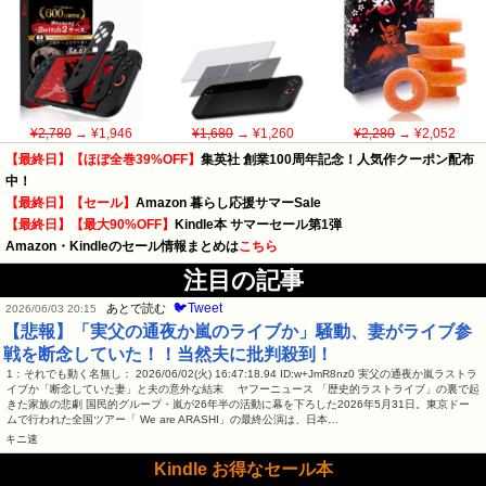
¥2,780
→ ¥1,946
¥1,680
→ ¥1,260
¥2,280
→ ¥2,052
【最終日】【ほぼ全巻39%OFF】
集英社 創業100周年記念！人気作クーポン配布
中！
【最終日】【セール】
Amazon 暮らし応援サマーSale
【最終日】【最大90%OFF】
Kindle本 サマーセール第1弾
Amazon・Kindleのセール情報まとめは
こちら
注目の記事
🐦Tweet
あとで読む
2026/06/03 20:15
【悲報】「実父の通夜か嵐のライブか」騒動、妻がライブ参
戦を断念していた！！当然夫に批判殺到！
1：それでも動く名無し： 2026/06/02(火) 16:47:18.94 ID:w+JmR8nz0 実父の通夜か嵐ラストラ
イブか「断念していた妻」と夫の意外な結末 ヤフーニュース 「歴史的ラストライブ」の裏で起
きた家族の悲劇 国民的グループ・嵐が26年半の活動に幕を下ろした2026年5月31日。東京ドー
ムで行われた全国ツアー「 We are ARASHI」の最終公演は、日本…
キニ速
Kindle お得なセール本