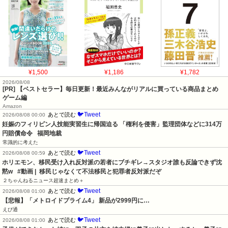
¥1,500
¥1,186
¥1,782
2026/08/08
[PR] 【ベストセラー】毎日更新！最近みんながリアルに買っている商品まとめ
ゲーム編
Amazon
🐦Tweet
あとで読む
2026/08/08 00:00
妊娠のフィリピン人技能実習生に帰国迫る 「権利を侵害」監理団体などに314万
円賠償命令   福岡地裁
常識的に考えた
🐦Tweet
あとで読む
2026/08/08 00:59
ホリエモン、移民受け入れ反対派の若者にブチギレ→スタジオ誰も反論できず沈
黙w   #動画 |  移民じゃなくて不法移民と犯罪者反対派だぞ
２ちゃんねるニュース超速まとめ＋
🐦Tweet
あとで読む
2026/08/08 01:00
【悲報】「メトロイドプライム4」 新品が2999円に…
えび通
🐦Tweet
あとで読む
2026/08/08 01:00