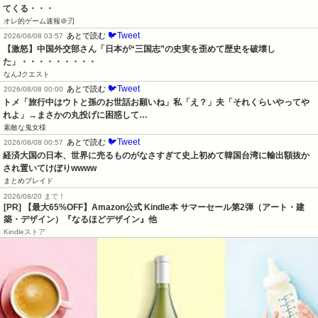
てくる・・・
オレ的ゲーム速報＠刃
🐦Tweet
あとで読む
2026/08/08 03:57
【激怒】中国外交部さん「日本が“三国志”の史実を歪めて歴史を破壊し
た」・・・・・・・・・
なんJクエスト
🐦Tweet
あとで読む
2026/08/08 00:00
トメ「旅行中はウトと孫のお世話お願いね」私「え？」夫「それくらいやってや
れよ」→まさかの丸投げに困惑して…
素敵な鬼女様
🐦Tweet
あとで読む
2026/08/08 00:57
経済大国の日本、世界に売るものがなさすぎて史上初めて韓国台湾に輸出額抜か
され置いてけぼりwwww
まとめブレイド
2026/08/20 まで！
[PR]
【最大65%OFF】Amazon公式 Kindle本 サマーセール第2弾（アート・建
築・デザイン）『なるほどデザイン』他
Kindleストア