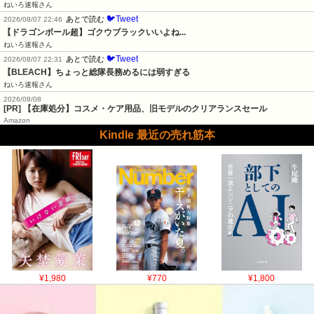
ねいろ速報さん
🐦Tweet
あとで読む
2026/08/07 22:46
【ドラゴンボール超】ゴクウブラックいいよね...
ねいろ速報さん
🐦Tweet
あとで読む
2026/08/07 22:31
【BLEACH】ちょっと総隊長務めるには弱すぎる
ねいろ速報さん
2026/08/08
[PR] 【在庫処分】コスメ・ケア用品、旧モデルのクリアランスセール
Amazon
Kindle 最近の売れ筋本
¥1,980
¥770
¥1,800