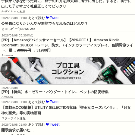
子供ができなかった姉に、双子の片方を姉夫婦に養子に出した。すると、養子に
出した子がすごく礼儀正しくてビックリ
かぞくちゃんねる
🐦Tweet
あとで読む
2026/08/08 01:00
公務員になりたいんやが無能でもなれるのはどれや？
ぁゃιぃ(*ﾟーﾟ)NEWS 2nd
2026/08/08 05:30時点
[PR] 【Amazonデバイスサマーセール】【20%OFF！】 Amazon Kindle
Colorsoft | 16GBストレージ、防水、7インチカラーディスプレイ、色調調節ライ
ト、最…
39980円
→ 31980円
Amazon
2026/08/08
[PR] 【特集】水・ゼリー・パウダー・トイレ… ペットの防災特集
Amazon
🐦Tweet
あとで読む
2026/08/08 01:00
【遊戯王OCG情報】UTILITY SELECTION収録『聖王女ローズパメラ』、『月女
神の至天』等の実物動画
スターライト速報
🐦Tweet
あとで読む
2026/08/08 01:00
開示請求が届いた…