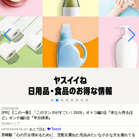
2026/08/08
[PR] 【この一冊】「このマンガがすごい！2026」オトコ編1位『本なら売るほ
ど』オンナ編1位『半分姉弟』
Kindleストア
🐦Tweet
あとで読む
2026/08/08 00:00
宮崎駿「心の穴を埋めるために、交配を重ねた毛虫みたいな小さな犬を連れてる