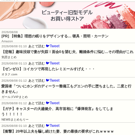
2026/08/08
[PR] 【特集】理想の眠りをデザインする… 寝具・照明・カーテン
Amazon
🐦Tweet
あとで読む
2026/08/08 01:10
【悲報】趣味没頭で妻が失踪！面会0を望む夫、離婚条件に悩む…その理由がこれ
気団まとめ
🐦Tweet
あとで読む
2026/08/08 01:13
【ゼンゼロ】コイカツで再現したレミエールすげえ・・・
オタク.com
🐦Tweet
あとで読む
2026/08/08 01:12
愛国者「ついにホンダのディーラー整備工もグエンの手に堕ちました。二度と行
きません」
ガールズVIPまとめ
🐦Tweet
あとで読む
2026/08/08 01:12
【ガチ】キャスターの大越健介、高市首相に『爆弾発言』をしてしま
う！！！！！
NEWSまとめもりー
🐦Tweet
あとで読む
2026/08/08 01:10
【衝撃】20年以上夫を騙し続けた妻、妻の最後の要求がこれｗｗｗｗ