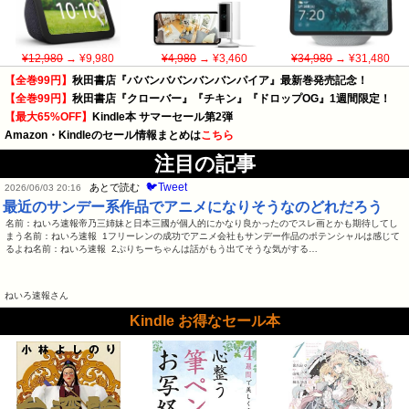
¥12,980
→ ¥9,980
¥4,980
→ ¥3,460
¥34,980
→ ¥31,480
【全巻99円】
秋田書店『ババンババンバンバンパイア』最新巻発売記念！
【全巻99円】
秋田書店『クローバー』『チキン』『ドロップOG』1週間限定！
【最大65%OFF】
Kindle本 サマーセール第2弾
Amazon・Kindleのセール情報まとめは
こちら
注目の記事
🐦Tweet
あとで読む
2026/06/03 20:16
最近のサンデー系作品でアニメになりそうなのどれだろう
名前：ねいろ速報帝乃三姉妹と日本三國が個人的にかなり良かったのでスレ画とかも期待してし
まう名前：ねいろ速報 1フリーレンの成功でアニメ会社もサンデー作品のポテンシャルは感じて
るよね名前：ねいろ速報 2ぷりちーちゃんは話がもう出てそうな気がする…
ねいろ速報さん
Kindle お得なセール本