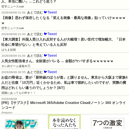
人、本当に醜い」←これどう思う？
哲学ニュースnwk
🐦Tweet
あとで読む
2026/08/08 01:00
【画像】思わず保存したくなる「笑える画像・最高な画像」貼っていけｗｗｗｗ
ｗ
哲学ニュースnwk
🐦Tweet
あとで読む
2026/08/08 01:00
【東大調査】外国人受け入れ反対する人が大幅増！若い世代で増加幅大、「日本
社会に希望がない」と考えている人も反対
はちま起稿
🐦Tweet
あとで読む
2026/08/08 01:00
人気女性配信者さん、全財産がバレる → 金額がヤバすぎるｗｗｗｗｗｗ
オレ的ゲーム速報＠刃
🐦Tweet
あとで読む
2026/08/08 00:55
お盆の帰省は、妻が「新幹線のほうが楽」と譲りません。東京から大阪まで家族4
人だと往復「10万円」近くかかるため、私は車で節約したいのですが、実際の費
用はどれくらい違うのでしょうか？ [8/7]
国難にあってもの申す！！
2026/08/08
[PR] 【サブスク】Microsoft 365/Adobe Creative Cloud/ノートン 360 オンライ
ンコード
Amazon