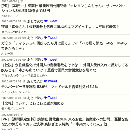
2026/08/20まで
[PR]
【33円～】双葉社 最新映画公開記念『クレヨンしんちゃん』 サマーバケ～
ション大SALE!! 30巻まで33円
Kindleストア
🐦Tweet
あとで読む
2026/08/08 01:10
守田「森保さん！佐野海舟を代表に選ぶのはマズイっすよ」→守田代表落ち
ガールズVIPまとめ
🐦Tweet
あとで読む
2026/08/08 01:09
ガ〇ジ「ティッシュ43回折ったら月に届く」ワイ「バカ届く訳ねーやろ！ｗやっ
てみたろ！ｗ」
ふぇー速
🐦Tweet
あとで読む
2026/08/08 01:09
［社説］永住厳格化で外国人の定着意欲をそぐな   |  外国人受け入れに反対してる
奴らこそ日本から出ていけ  |  重税で国民の労働意欲を削ぐな
２ちゃんねるニュース超速まとめ＋
🐦Tweet
あとで読む
2026/08/08 01:11
モスバーガー営業利益-52.9%、マクドナルド営業利益+15.2%
なんじぇいスタジアム
🐦Tweet
あとで読む
2026/08/08 01:13
【悲報】ロシア、じわじわと逝き始める
働くモノニュース
2026/08/16まで
[PR] 【期間限定無料】講談社 夏電書2026 来るお盆。義実家への訪問… 憂鬱なあ
なたの気分をスカッと洗浄!爽快ざまぁ特集『十字架のろくにん』他
Kindleストア