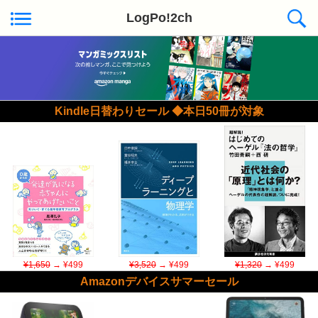
LogPo!2ch
Kindle日替わりセール ◆本日50冊が対象
¥1,650
→ ¥499
¥3,520
→ ¥499
¥1,320
→ ¥499
Amazonデバイスサマーセール