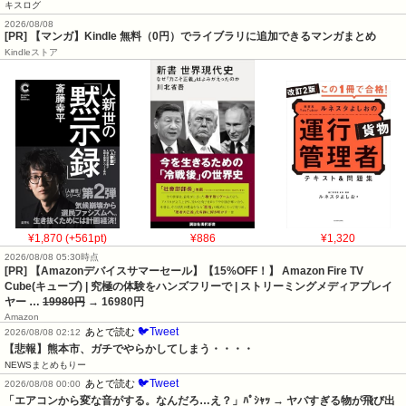
キスログ
2026/08/08
[PR] 【マンガ】Kindle 無料（0円）でライブラリに追加できるマンガまとめ
Kindleストア
¥1,870 (+561pt)
¥886
¥1,320
2026/08/08 05:30時点
[PR] 【Amazonデバイスサマーセール】【15%OFF！】 Amazon Fire TV
Cube(キューブ) | 究極の体験をハンズフリーで | ストリーミングメディアプレイ
ヤー …
19980円
→ 16980円
Amazon
🐦Tweet
あとで読む
2026/08/08 02:12
【悲報】熊本市、ガチでやらかしてしまう・・・・
NEWSまとめもりー
🐦Tweet
あとで読む
2026/08/08 00:00
「エアコンから変な音がする。なんだろ…え？」ﾊﾟｼｬｯ → ヤバすぎる物が飛び出