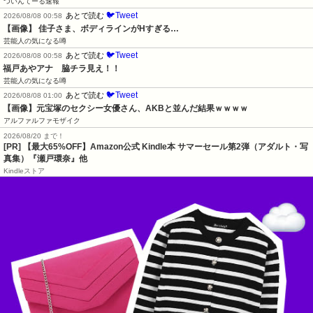
ついんてーる速報
🐦Tweet
あとで読む
2026/08/08 00:58
【画像】 佳子さま、ボディラインがHすぎる…
芸能人の気になる噂
🐦Tweet
あとで読む
2026/08/08 00:58
福戸あやアナ　脇チラ見え！！
芸能人の気になる噂
🐦Tweet
あとで読む
2026/08/08 01:00
【画像】元宝塚のセクシー女優さん、AKBと並んだ結果ｗｗｗｗ
アルファルファモザイク
2026/08/20 まで！
[PR]
【最大65%OFF】Amazon公式 Kindle本 サマーセール第2弾（アダルト・写
真集）『瀬戸環奈』他
Kindleストア