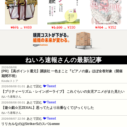
¥671
→ ¥469
¥1,100
→ ¥330
¥704
→ ¥352
ねいろ速報さんの最新記事
2026/08/08
[PR]
【高ポイント還元】講談社 一色まこと『ピアノの森』ほぼ全巻対象（開催
期間不明）
Kindleストア
🐦Tweet
あとで読む
2026/08/08 01:01
【プリティーリズム・レインボーライブ】 これぐらいの女児アニメがまた見たい
ねいろ速報さん
🐦Tweet
あとで読む
2026/08/08 00:01
【遊☆戯☆王ZEXAL】思ってたより出番なくてびっくりした
ねいろ速報さん
🐦Tweet
あとで読む
2026/08/07 22:56
リリカルなのはStrikerSのスバルwww