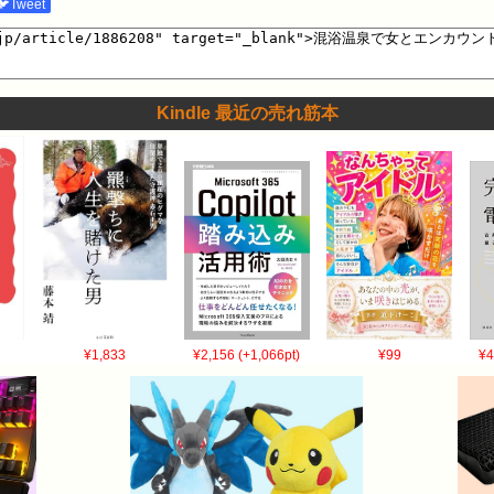
🐦Tweet
Kindle 最近の売れ筋本
¥1,833
¥2,156 (+1,066pt)
¥99
¥4