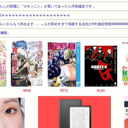
らしの部屋に『ロキソニン』が置いてあったら浮気確定です」
円ｗｗｗｗｗｗｗｗｗｗｗｗｗｗｗｗｗｗｗｗ
らいからもう辞めます…」←人が辞めすぎて倒産する会社が5年連続増加WWWWW
『麺類』
¥906
¥572
¥100