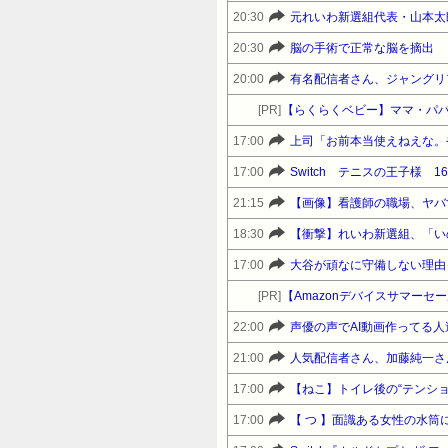
20:30
元れいわ新選組代表・山本太
20:30
脳の手術で正常な脳を摘出
20:00
[PR]
【らくらくベビー】ママ・パパ
17:00
上司「お前本当使えねえな。
17:00
Switch テニスの王子様 16
21:15
【画像】看護師の職場、ヤバ
18:30
【衝撃】れいわ新選組、「い
17:00
大谷が頑なに守備しない理由
[PR]
22:00
声優の声でAI動画作ってる
21:00
17:00
【ねこ】トイレ後の“テンシ
17:00