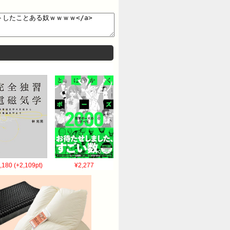
,180 (+2,109pt)
¥2,277