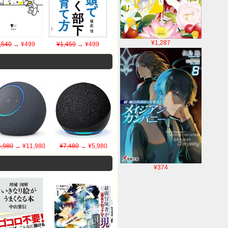
¥1,287
,540
→ ¥499
¥1,459
→ ¥499
,980
→ ¥11,980
¥7,480
→ ¥5,980
¥374