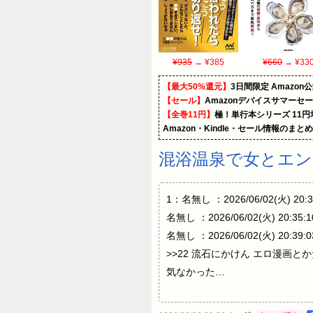
¥935
→ ¥385
¥660
→ ¥33
【最大50%還元】
3日間限定 Amaz
【セール】
Amazonデバイスサマーセ
【全巻11円】
極！単行本シリーズ 11
Amazon・Kindle・セール情報のまと
混浴温泉で女とエ
1：名無し ：2026/06/02(火) 20:3
名無し ：2026/06/02(火) 2
名無し ：2026/06/02(火) 20:39:
>>22 流石にかけん エロ漫
気なかった…