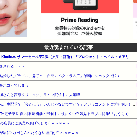
最近読まれている記事
【最大65%OFF】Amazon公式 Kindle本 サマーセール第2弾（文学・評論）『プロジェクト・ヘイル・メアリー』他
表される・・・
結婚したグラドル、息子の「自閉スペクトラム症」診断にショックで泣く
をボコってしまう
堀さんと高須クリニック、ライブ配信中に大喧嘩
ショートスリーパー堀大輔さん、生配信で「寝たほうがいんじゃないですか？」というコメントにブチギレ！ガチで怖すぎると話題に・・・
【最大50%OFF】秋田書店 AKITA電子祭り 夏の陣 帰省前・帰省中に役に立つ!? 嫁姑トラブル特集!『おうちで死にたい～自然で穏やかな最後の日々～』他
家の店員にご褒美をあげてしまうｗｗｗｗｗ
が家に2万円も入れたくない理由がこれｗｗｗｗ