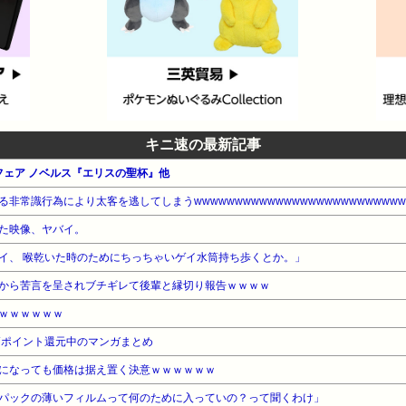
キニ速の最新記事
夏フェア ノベルス『エリスの聖杯』他
非常識行為により太客を逃してしまうwwwwwwwwwwwwwwwwwwwwwwwwww
た映像、ヤバイ。
イ、 喉乾いた時のためにちっちゃいゲイ水筒持ち歩くとか。」
から苦言を呈されブチギレて後輩と縁切り報告ｗｗｗｗ
ｗｗｗｗｗｗ
高ポイント還元中のマンガまとめ
になっても価格は据え置く決意ｗｗｗｗｗｗ
パックの薄いフィルムって何のために入っていの？って聞くわけ」