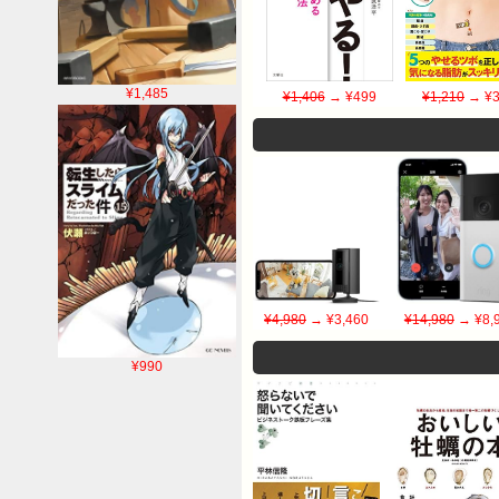
¥1,485
¥1,406
→ ¥499
¥1,210
→ ¥3
¥4,980
→ ¥3,460
¥14,980
→ ¥8,
¥990