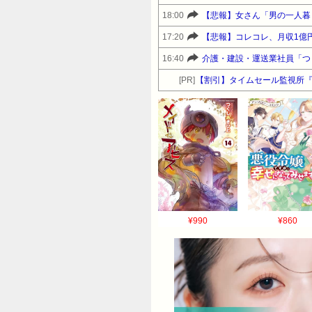
18:00
【悲報】女さん「男の一人暮
17:20
【悲報】コレコレ、月収1億
16:40
介護・建設・運送業社員「つ
[PR]
【割引】タイムセール監視所
¥990
¥860