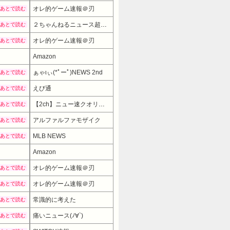
オレ的ゲーム速報＠刃
あとで読む
２ちゃんねるニュース超速まとめ＋
あとで読む
オレ的ゲーム速報＠刃
あとで読む
Amazon
ぁゃιぃ(*ﾟーﾟ)NEWS 2nd
あとで読む
えび通
あとで読む
【2ch】ニュー速クオリティ
あとで読む
アルファルファモザイク
あとで読む
MLB NEWS
あとで読む
Amazon
7980円
→ 5480円 （22:30時点）
オレ的ゲーム速報＠刃
あとで読む
オレ的ゲーム速報＠刃
あとで読む
常識的に考えた
あとで読む
痛いニュース(ﾉ∀`)
あとで読む