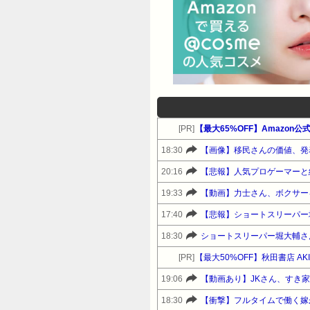
[PR]
18:30
【画像】移民さんの価値、発
20:16
【悲報】人気プロゲーマーと
19:33
【動画】力士さん、ボクサー
17:40
【悲報】ショートスリーパー
18:30
[PR]
19:06
【動画あり】JKさん、すき
18:30
【衝撃】フルタイムで働く嫁