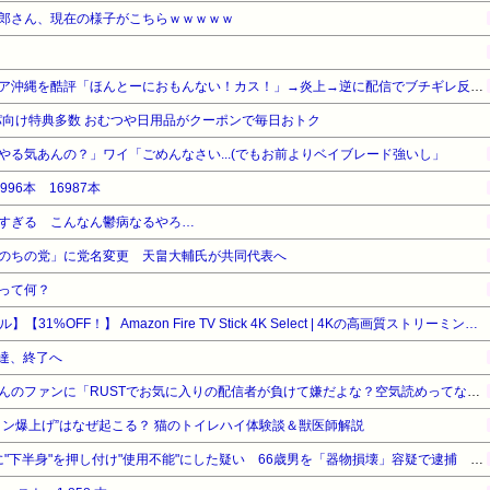
郎さん、現在の様子がこちらｗｗｗｗｗ
有名配信者さん、ジャングリア沖縄を酷評「ほんとーにおもんない！カス！」→炎上→逆に配信でブチギレ反論！絶叫しながら熱弁「誰かが声を上げないといけない！」
向け特典多数 おむつや日用品がクーポンで毎日おトク
やる気あんの？」ワイ「ごめんなさい...(でもお前よりベイブレード強いし」
996本 16987本
すぎる こんなん鬱病なるやろ…
のちの党」に党名変更 天畠大輔氏が共同代表へ
って何？
【Amazonデバイスサマーセール】【31%OFF！】 Amazon Fire TV Stick 4K Select | 4Kの高画質ストリーミング | ストリーミングメディアプレイヤー
人達、終了へ
人気配信者さん、加藤純一さんのファンに「RUSTでお気に入りの配信者が負けて嫌だよな？空気読めってなるよな？その結果がVCR。お前らVCR向いてるよ」→大炎上
ョン爆上げ”はなぜ起こる？ 猫のトイレハイ体験談＆獣医師解説
【 つ 】面識ある女性の水筒に"下半身"を押し付け"使用不能"にした疑い 66歳男を「器物損壊」容疑で逮捕 札幌市