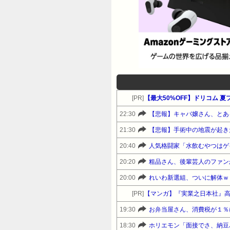
[PR]
【最大50%OFF】ドリコム 
22:30
【悲報】キャバ嬢さん、とある
21:30
【悲報】手術中の地震が起き
20:40
人気格闘家「水飲むやつはゲ
20:20
粗品さん、後輩芸人のファン
20:00
れいわ新選組、ついに解体ｗ
[PR]
【マンガ】『実業之日本社』
19:30
お弁当屋さん、消費税が１％
18:30
ホリエモン「面接でさ、納豆