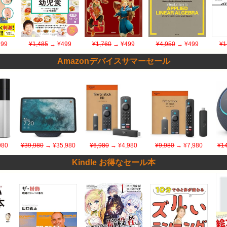
99
¥1,485
→ ¥499
¥1,760
→ ¥499
¥4,950
→ ¥499
¥1
Amazonデバイスサマーセール
980
¥39,980
→ ¥35,980
¥6,980
→ ¥4,980
¥9,980
→ ¥7,980
¥14
Kindle お得なセール本