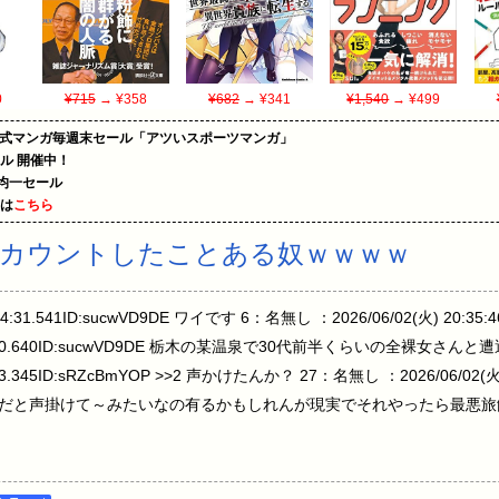
0
¥715
→ ¥358
¥682
→ ¥341
¥1,540
→ ¥499
on公式マンガ毎週末セール「アツいスポーツマンガ」
ール 開催中！
円均一セール
めは
こちら
ンカウントしたことある奴ｗｗｗｗ
4:31.541ID:sucwVD9DE ワイです 6：名無し ：2026/06/02(火) 20:35:
0:35:10.640ID:sucwVD9DE 栃木の某温泉で30代前半くらいの全裸女
03.345ID:sRZcBmYOP >>2 声かけたんか？ 27：名無し ：2026/06/02(火) 2
画とかだと声掛けて～みたいなの有るかもしれんが現実でそれやったら最悪