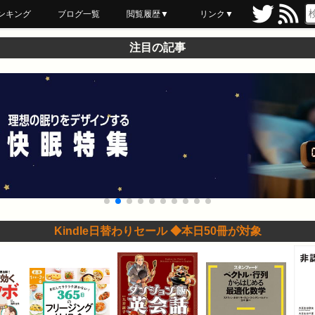
ンキング
ブログ一覧
閲覧履歴▼
リンク▼
ブックマーク
最近読んだ
あとで読む
ネットスーパー
飲食店舗用品
セール情報
注目の記事
Kindle日替わりセール ◆本日50冊が対象