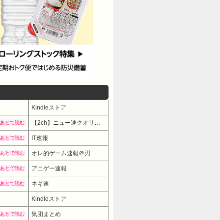
Kindleストア
【2ch】ニュー速クオリティ
あとで読む
IT速報
あとで読む
オレ的ゲーム速報＠刃
あとで読む
アニゲー速報
あとで読む
ネギ速
あとで読む
Kindleストア
気団まとめ
あとで読む