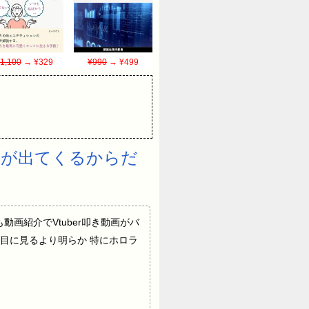
1,100
→ ¥329
¥990
→ ¥499
画が出てくるからだ
定しても動画紹介でVtuber叩き動画がバ
が目に見るより明らか 特にホロラ