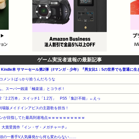
ゲーム実況者速報の最新記事
コメントばっかり拾うんだろうな
ん、スーパー銭湯「極楽湯」とコラボ！
2.2万本」 スイッチ1「1.2万」 PS5「集計不能」←えっ
劇場版メイドインアビスの主題歌を担当！
ンが目指してた最高到達地点ｗｗｗｗｗｗｗｗｗｗ
6」大賞受賞作『イン・ザ・メガチャーチ』
初頭の一番手V人気爆発から何も変わらない……