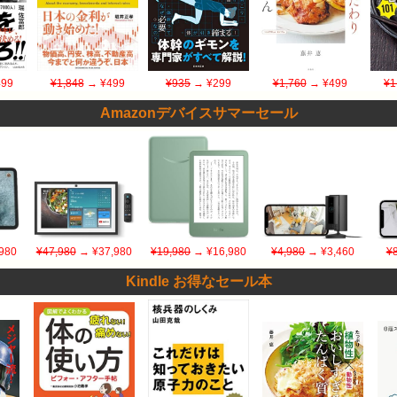
99
¥1,848
→ ¥499
¥935
→ ¥299
¥1,760
→ ¥499
¥1
Amazonデバイスサマーセール
980
¥47,980
→ ¥37,980
¥19,980
→ ¥16,980
¥4,980
→ ¥3,460
¥
Kindle お得なセール本