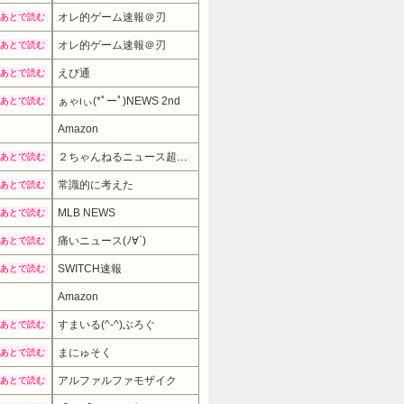
オレ的ゲーム速報＠刃
あとで読む
オレ的ゲーム速報＠刃
あとで読む
えび通
あとで読む
ぁゃιぃ(*ﾟーﾟ)NEWS 2nd
あとで読む
Amazon
２ちゃんねるニュース超速まとめ＋
あとで読む
常識的に考えた
あとで読む
MLB NEWS
あとで読む
痛いニュース(ﾉ∀`)
あとで読む
SWITCH速報
あとで読む
Amazon
9980円
→ 7980円 （22:30時点）
すまいる(^-^)ぶろぐ
あとで読む
まにゅそく
あとで読む
アルファルファモザイク
あとで読む