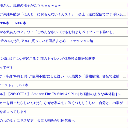
郎さん、現在の様子がこちらｗｗｗｗｗ
有名配信者さん、ジャングリア沖縄を酷評「ほんとーにおもんない！カス！」→炎上→逆に配信でブチギレ反論！絶叫しながら熱弁「誰かが声を上げないといけない！」
996本 16987本
やる気あんの？」ワイ「ごめんなさい...(でもお前よりベイブレード強いし」
最近みんながリアルに買っている商品まとめ ファッション編
ョン爆上げ”はなぜ起こる？ 猫のトイレハイ体験談＆獣医師解説
って何？
【 つ 】面識ある女性の水筒に"下半身"を押し付け"使用不能"にした疑い 66歳男を「器物損壊」容疑で逮捕 札幌市
ァースト』1,858 本
【Amazonデバイスサマーセール】【20%OFF！】 Amazon Fire TV Stick 4K Plus | 映画館のような4K体験 | ストリーミングメディアプレイヤー
妊婦の義弟嫁がデカいベビーカーを買ったらしいんだが、なぜか私んちに置くつもりらしい。自分とこの車がツーシーターだから我が家の車で送り迎えさせる気満々みたい…
をボコってしまう
のちの党」に党名変更 天畠大輔氏が共同代表へ