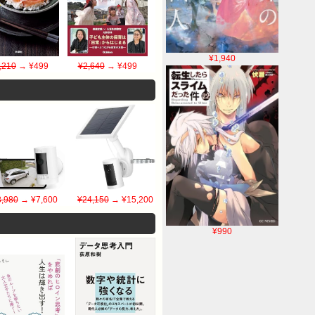
¥1,940
,210
→ ¥499
¥2,640
→ ¥499
8,980
→ ¥7,600
¥24,150
→ ¥15,200
¥990