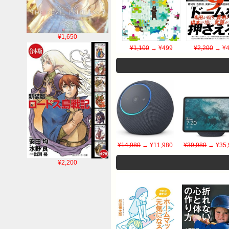
¥1,650
¥1,100
→ ¥499
¥2,200
→ ¥4
¥14,980
→ ¥11,980
¥39,980
→ ¥35,
¥2,200