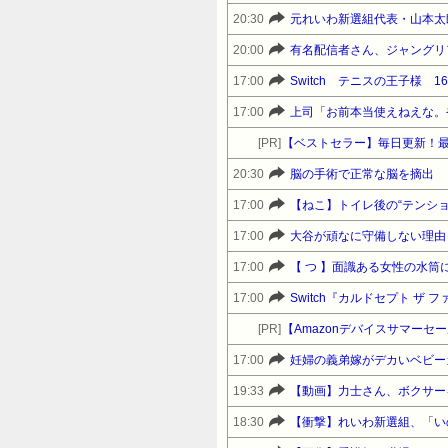
20:30
元れいわ新選組代表・山本太
20:00
17:00
Switch テニスの王子様 16
17:00
上司「お前本当使えねえな。
[PR]
【ベストセラー】毎日更新！
20:30
脳の手術で正常な脳を摘出
17:00
【ねこ】トイレ後の“テンシ
17:00
大谷が頑なに守備しない理由
17:00
17:00
Switch『カルドセプト ザ フ
[PR]
17:00
19:33
【動画】力士さん、ボクサー
18:30
【衝撃】れいわ新選組、「い