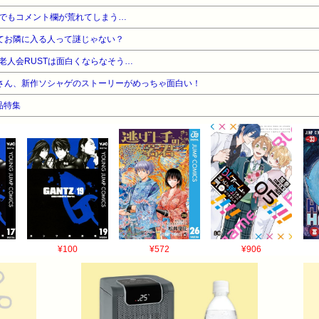
でもコメント欄が荒れてしまう…
てお隣に入る人って謎じゃない？
老人会RUSTは面白くならなそう…
さん、新作ソシャゲのストーリーがめっちゃ面白い！
品特集
¥100
¥572
¥906