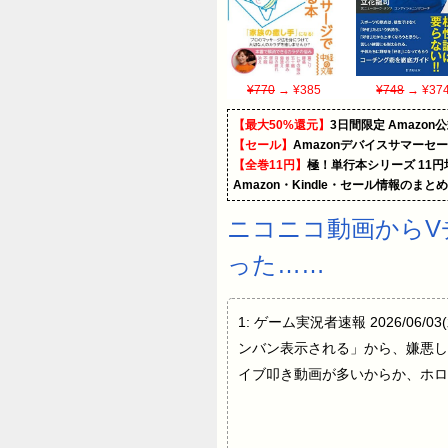
¥770
→ ¥385
¥748
→ ¥37
【最大50%還元】
3日間限定 Amaz
【セール】
Amazonデバイスサマーセ
【全巻11円】
極！単行本シリーズ 11
Amazon・Kindle・セール情報のまと
ニコニコ動画からV
った……
1: ゲーム実況者速報 2026/06/0
ンバン表示される」から、嫌悪し
イブ叩き動画が多いからか、ホロ