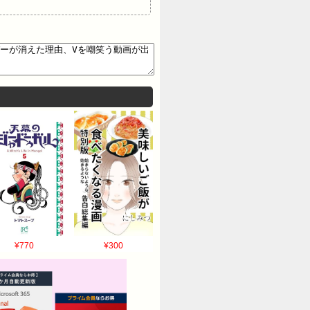
¥770
¥300