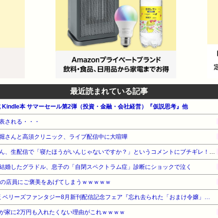
最近読まれている記事
公式 Kindle本 サマーセール第2弾（投資・金融・会社経営）『仮説思考』他
表される・・・
堀さんと高須クリニック、ライブ配信中に大喧嘩
ショートスリーパー堀大輔さん、生配信で「寝たほうがいんじゃないですか？」というコメントにブチギレ！ガチで怖すぎると話題に・・・
結婚したグラドル、息子の「自閉スペクトラム症」診断にショックで泣く
家の店員にご褒美をあげてしまうｗｗｗｗｗ
【最大50%OFF】スターツ出版 ベリーズファンタジー8月新刊配信記念フェア『忘れ去られた「おまけ令嬢」なので、家族の愛は望みません』他
が家に2万円も入れたくない理由がこれｗｗｗｗ