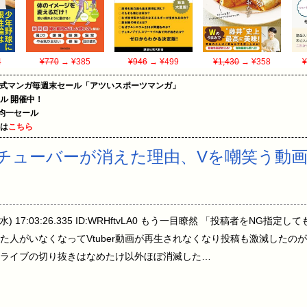
4
¥770
→ ¥385
¥946
→ ¥499
¥1,430
→ ¥358
¥
on公式マンガ毎週末セール「アツいスポーツマンガ」
ール 開催中！
円均一セール
めは
こちら
チューバーが消えた理由、Vを嘲笑う動
3(水) 17:03:26.335 ID:WRHftvLA0 もう一目瞭然 「投稿者をNG指
た人がいなくなってVtuber動画が再生されなくなり投稿も激減したの
ライブの切り抜きはなめたけ以外ほぼ消滅した…