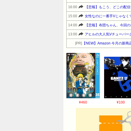
16:00
【悲報】もこう、どこの配信
15:00
女性なのに一番手Vじゃなく
14:00
【悲報】布団ちゃん、今回の
13:00
アヒルの大人気Vチューバー
[PR]
【NEW】Amazon 今月の新商
¥460
¥100