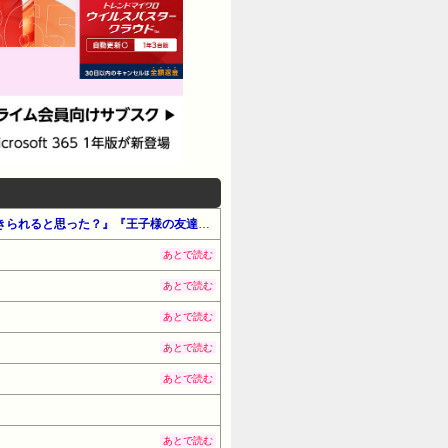
【最大65%OFF】Amazon公式 Kindle本 サマーセール第2弾（#マンガ・少年）『男女比1：5の世界でも普通に生きられると思った？』『王子様の友達』『アイマス シャイニーカラーズ』他
あとで読む
あとで読む
あとで読む
あとで読む
あとで読む
あとで読む