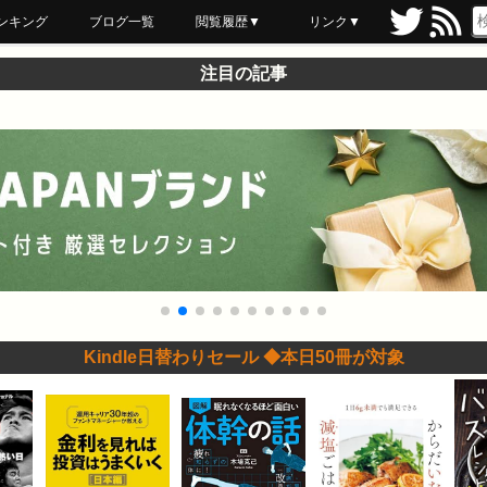
ンキング
ブログ一覧
閲覧履歴▼
リンク▼
ブックマーク
最近読んだ
あとで読む
ネットスーパー
飲食店舗用品
セール情報
注目の記事
Kindle日替わりセール ◆本日50冊が対象