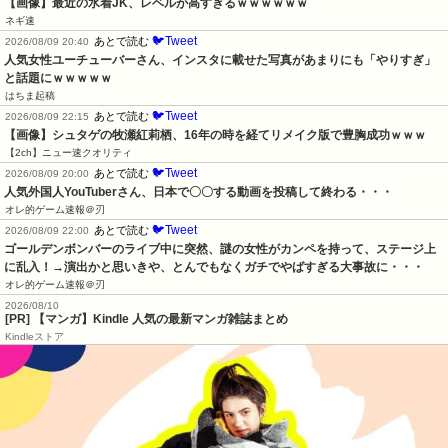
【画像】最近の水着JK、レベルが高すぎるｗｗｗｗｗｗ
ネギ速
🐦Tweet
あとで読む
2026/08/09 20:40
人気女性ユーチューバーさん、インスタに載せた写真があまりにも「やりすぎ」
と話題にｗｗｗｗｗ
はちま起稿
🐦Tweet
あとで読む
2026/08/09 22:15
【画像】シュタゲの牧瀬紅莉栖、16年の時を経てリメイク版で豊胸成功ｗｗｗ
【2ch】ニュー速クオリティ
🐦Tweet
あとで読む
2026/08/09 20:00
人気外国人YouTuberさん、日本で〇〇する動画を投稿して終わる・・・
オレ的ゲーム速報＠刃
🐦Tweet
あとで読む
2026/08/09 22:00
ゴールデンボンバーのライブ中に突然、謎の女性がカンペを持って、ステージ上
に乱入！→演出かと思いきや、とんでもなくガチでやばすぎる大事故に・・・
オレ的ゲーム速報＠刃
2026/08/10
[PR] 【マンガ】Kindle 人気の最新マンガ雑誌まとめ
Kindleストア