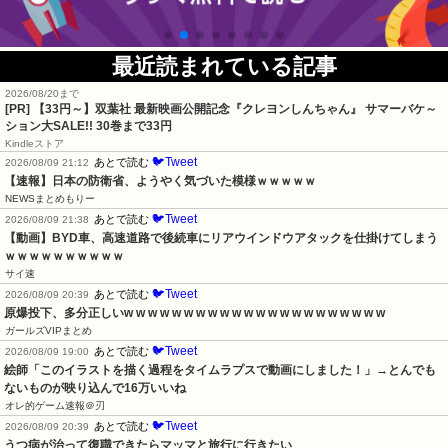
最近読まれている記事
2026/08/20まで
[PR]
【33円～】双葉社 最新映画公開記念『クレヨンしんちゃん』 サマーバケ～
ション大SALE!! 30巻まで33円
Kindleストア
🐦Tweet
あとで読む
2026/08/09 21:12
【速報】日本の防衛省、ようやく気づいた模様ｗｗｗｗｗ
NEWSまとめもりー
🐦Tweet
あとで読む
2026/08/09 21:38
【動画】BYD車、高速道路で後続車にリアウインドウアタックを仕掛けてしまう
ｗｗｗｗｗｗｗｗｗｗ
サイ速
🐦Tweet
あとで読む
2026/08/09 20:39
原爆投下、多分正しいw w w w w w w w w w w w w w w w w w w w w w
ガールズVIPまとめ
🐦Tweet
あとで読む
2026/08/09 19:00
絵師「このイラストを描く過程をタイムラプスで動画にしました！」→とんでも
ないものが映り込んで16万いいね
オレ的ゲーム速報＠刃
🐦Tweet
あとで読む
2026/08/09 20:39
うつ病が治って復職できたらマッマと旅行に行きたい