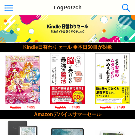
LogPo!2ch
Kindle日替わりセール ◆本日50冊が対象
¥1,222
→ ¥499
¥1,650
→ ¥499
¥1,760
→ ¥499
Amazonデバイスサマーセール