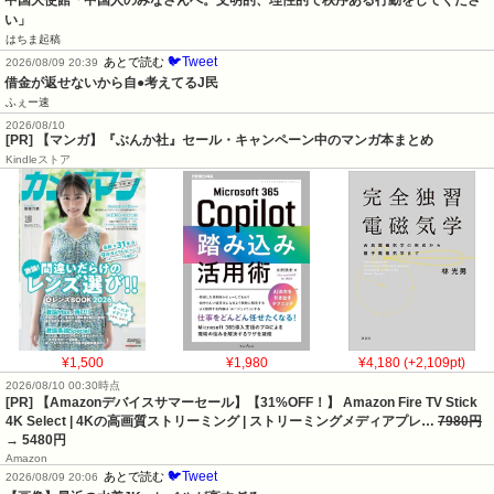
い」
はちま起稿
🐦Tweet
あとで読む
2026/08/09 20:39
借金が返せないから自●考えてるJ民
ふぇー速
2026/08/10
[PR] 【マンガ】『ぶんか社』セール・キャンペーン中のマンガ本まとめ
Kindleストア
¥1,500
¥1,980
¥4,180 (+2,109pt)
2026/08/10 00:30時点
[PR] 【Amazonデバイスサマーセール】【31%OFF！】 Amazon Fire TV Stick
4K Select | 4Kの高画質ストリーミング | ストリーミングメディアプレ…
7980円
→ 5480円
Amazon
🐦Tweet
あとで読む
2026/08/09 20:06