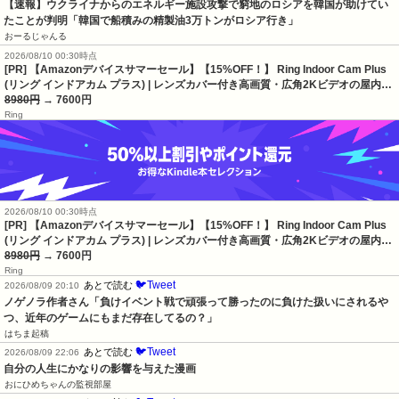
【速報】ウクライナからのエネルギー施設攻撃で窮地のロシアを韓国が助けてい
たことが判明「韓国で船積みの精製油3万トンがロシア行き」
おーるじゃんる
2026/08/10 00:30時点
[PR] 【Amazonデバイスサマーセール】【15%OFF！】 Ring Indoor Cam Plus
(リング インドアカム プラス) | レンズカバー付き高画質・広角2Kビデオの屋内…
8980円
→ 7600円
Ring
2026/08/10 00:30時点
[PR] 【Amazonデバイスサマーセール】【15%OFF！】 Ring Indoor Cam Plus
(リング インドアカム プラス) | レンズカバー付き高画質・広角2Kビデオの屋内…
8980円
→ 7600円
Ring
🐦Tweet
あとで読む
2026/08/09 20:10
ノゲノラ作者さん「負けイベント戦で頑張って勝ったのに負けた扱いにされるや
つ、近年のゲームにもまだ存在してるの？」
はちま起稿
🐦Tweet
あとで読む
2026/08/09 22:06
自分の人生にかなりの影響を与えた漫画
おにひめちゃんの監視部屋