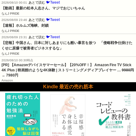
🐦Tweet
あとで読む
2026/08/10 00:01
【動画】最新の松本人志さん、マジでおじいちゃん
なんJ PRIDE
🐦Tweet
あとで読む
2026/08/09 23:46
【速報】ホルムズ海峡、封鎖
なんJ PRIDE
🐦Tweet
あとで読む
2026/08/09 23:31
【悲報】中国さん、日本に対しあまりにも酷い暴言を放つ　「侵略戦争仕掛けた
くせに原爆で被害者ビジネスするな」
なんJ PRIDE
2026/08/10 00:30時点
[PR] 【Amazonデバイスサマーセール】【20%OFF！】 Amazon Fire TV Stick
4K Plus | 映画館のような4K体験 | ストリーミングメディアプレイヤー …
9980円
→ 7980円
Amazon
Kindle 最近の売れ筋本