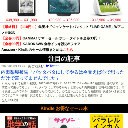
¥39,980
→ ¥31,980
¥39,980
→ ¥35,980
¥12,980
→ ¥9,980
【最終日】【110円～】
集英社『ジャンケットバンク』×『LIAR GAME』Wアニ
メ化記念
【全巻33円】
GANMA! サマーセール ホラータイトル全巻33円！
【全巻99円】
KADOKAWA 全巻イッキ読み!!フェア
Amazon・Kindleのセール情報まとめは
こちら
注目の記事
🐦Tweet
あとで読む
2026/06/03 19:49
内田梨瑚被告「バッタバタにしてやるは今覚えば心で思った
だけで言ってませんでした」
引用元: それでも動く名無し 2026/06/03(水) 11:36:24.72 ID:LssBjuJA0 検察側）道の駅で「お
前黙って乗ってろよ」「バッタバタにしてやるから」と言った? 内田被告）当時の記憶では、そ
う供述したのですが、直接言ったのではなく、心で思ったことでした 検察側）供述をいま変える
のですか? 内田被告）変えるというより、いま思えば違ったかなと 検察側）当…
なんJ PRIDE
Kindle お得なセール本