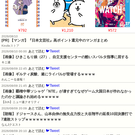
¥792
¥1,210
¥572
2026/08/10
[PR] 【マンガ】『日本文芸社』高ポイント還元中のマンガまとめ
Kindleストア
🐦Tweet
あとで読む
2026/08/10 00:00
【画像】ひきこもり娘（27）、自立支援センターの酷いスパルタ指導に屈する
キニ速
🐦Tweet
あとで読む
2026/08/09 22:45
【画像】ギルティ炭酸、遂にライバルが登場するｗｗｗｗ
わんこーる速報！
🐦Tweet
あとで読む
2026/08/09 21:45
【画像】覇権中華ソシャゲ「NTE」が凄すぎてなぜゲーム大国日本が作れなかっ
たのかと議論され始めるｗｗｗｗｗ
【2ch】ニュー速クオリティ
🐦Tweet
あとで読む
2026/08/09 20:09
【朗報】ドジャースさん、山本由伸の無失点力投と大谷翔平の延長10回決勝打で
7連敗ストップｗｗｗｗｗｗｗｗｗｗ
なんJクエスト
🐦Tweet
あとで読む
2026/08/09 20:10