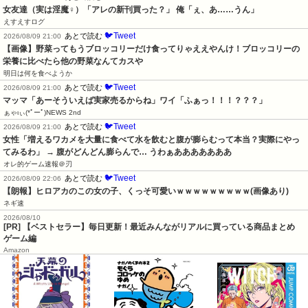
女友達（実は淫魔♀）「アレの新刊買った？」 俺「ぇ、あ……うん」
えすえすログ
🐦Tweet
あとで読む
2026/08/09 21:00
【画像】野菜ってもうブロッコリーだけ食ってりゃええやんけ！ブロッコリーの
栄養に比べたら他の野菜なんてカスや
明日は何を食べようか
🐦Tweet
あとで読む
2026/08/09 21:00
マッマ「あーそういえば実家売るからね」ワイ「ふぁっ！！！？？？」
ぁゃιぃ(*ﾟーﾟ)NEWS 2nd
🐦Tweet
あとで読む
2026/08/09 21:00
女性「増えるワカメを大量に食べて水を飲むと腹が膨らむって本当？実際にやっ
てみるわ」 → 腹がどんどん膨らんで… うわぁあああああああ
オレ的ゲーム速報＠刃
🐦Tweet
あとで読む
2026/08/09 22:06
【朗報】ヒロアカのこの女の子、くっそ可愛いｗｗｗｗｗｗｗｗｗ(画像あり)
ネギ速
2026/08/10
[PR] 【ベストセラー】毎日更新！最近みんながリアルに買っている商品まとめ
ゲーム編
Amazon