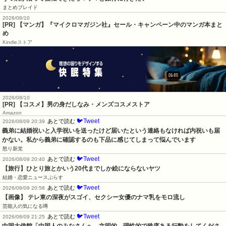
まとめブレイド
2026/08/10
[PR] 【マンガ】『マイクロマガジン社』セール・キャンペーン中のマンガ本まと
め
Kindleストア
2026/08/10
[PR] 【コスメ】男の身だしなみ・メンズコスメストア
Amazon
🐦Tweet
あとで読む
2026/08/09 20:39
義弟に結婚祝いと入学祝いを送ったけど届いたという連絡もなければ内祝いも届
かない。私から義弟に確認するのも下品に感じてしまって悩んでいます
怒り新党
🐦Tweet
あとで読む
2026/08/09 20:40
【旅行】ひとり旅とかいう20代までしか絵にならないヤツ
結婚・恋愛ニュースぷらす
🐦Tweet
あとで読む
2026/08/09 20:58
【画像】 テレ東の深夜がスゴイ、セクシー女優のナマ乳をモロ流し
芸能人の気になる噂
🐦Tweet
あとで読む
2026/08/09 21:25
中国大使館「中国人のみなさんへ。文明的、理性的で秩序ある行動をしてくださ