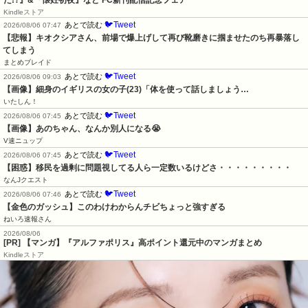
た!?』&『懐妊初夜』など FC新刊配信記念フェア
Kindleストア
🐦Tweet
あとで読む
2026/08/06 07:47
【悲報】キオクシアさん、前場で爆上げして再び靴磨きに掴ませたのち再暴落し
てしまう
まとめブレイド
🐦Tweet
あとで読む
2026/08/06 09:03
【画像】細身のイギリスの女の子(23)「体を使って話しましょう…
いたしん！
🐦Tweet
あとで読む
2026/08/06 07:45
【画像】あのちゃん、なんか別人になる😭
V速ニュップ
🐦Tweet
あとで読む
2026/08/06 07:45
【困惑】移民を過剰に問題視してる人ら一定数いるけどさ・・・・・・・・・
なんJクエスト
🐦Tweet
あとで読む
2026/08/06 07:46
【金色のガッシュ】このわけわからんチビちょっと強すぎる
ねいろ速報さん
2026/08/06
[PR] 【マンガ】『アルファポリス』高ポイント還元中のマンガまとめ
Kindleストア