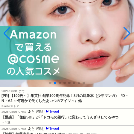
2026/08/31 まで！
[PR]
【100円～】集英社 創業100周年記念！8月の対象本（少年マンガ）『D・
N・A2 ～何処かで失くしたあいつのアイツ～』他
Kindleストア
🐦Tweet
あとで読む
2026/08/06 07:43
【困惑】「住信SBI」が「ドコモの銀行」に変わってうんざりしてるやつ
ネギ速
🐦Tweet
あとで読む
2026/08/06 07:46