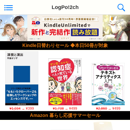
LogPo!2ch
Kindle日替わりセール ◆本日50冊が対象
¥1,034
→ ¥399
¥1,738
→ ¥499
¥2,860
→ ¥499
Amazon 暮らし応援サマーセール