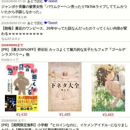
🐦Tweet
あとで読む
2026/08/06 07:49
ジャンポケ斉藤の被害女性「バウムクーヘン売ったりTikTokライブしててムカつ
いたから示談しなかった」
ガールズVIPまとめ
🐦Tweet
あとで読む
2026/08/06 07:49
【朗報】最近のワンピース、20年やってた話なんだったの？ってくらい内容が変
わるｗｗｗｗｗｗｗｗｗｗ
なんJクエスト
2026/08/06まで
[PR] 【最大30%OFF】祥伝社 カッコよくて魅力的な女子たちフェア『ゴールデ
ンラズベリー』他
Kindleストア
¥1,430
¥1,485
¥3,465
2026/08/06 まで！
[PR] 【期間限定無料】小学館 『ヒロインなのに、イケメンアイドル♂になりまし