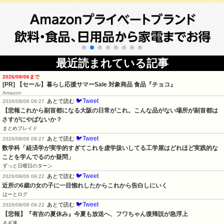
最近読まれている記事
2026/08/06まで
[PR]
【セール】暮らし応援サマーSale 対象商品 食品『チョコ』
Amazon
🐦Tweet
あとで読む
2026/08/06 09:27
【悲報これから副首都になる大阪の日常がこれ。こんな品がない場所が副首都は
さすがにやばないか？
まとめブレイド
🐦Tweet
あとで読む
2026/08/06 09:27
数学科「経済学が実学的すぎてこれを虚学扱いしてる工学屋はどれほど実践的な
ことを学んでるのか疑問」
ずっと日曜日のターン
🐦Tweet
あとで読む
2026/08/06 09:22
近所の6歳の女の子に一目惚れしたからこれから告白しにいく
はーとログ
🐦Tweet
あとで読む
2026/08/06 09:22
【悲報】『有吉の夏休み』今夏も放送へ、フワちゃん復帰説が急浮上
ネギ速