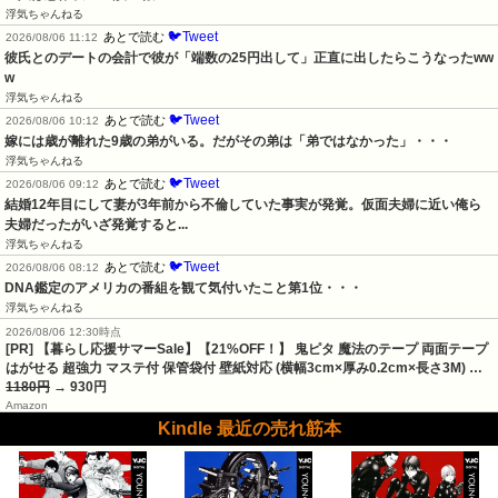
浮気ちゃんねる
🐦Tweet
あとで読む
2026/08/06 11:12
彼氏とのデートの会計で彼が「端数の25円出して」正直に出したらこうなったww
w
浮気ちゃんねる
🐦Tweet
あとで読む
2026/08/06 10:12
嫁には歳が離れた9歳の弟がいる。だがその弟は「弟ではなかった」・・・
浮気ちゃんねる
🐦Tweet
あとで読む
2026/08/06 09:12
結婚12年目にして妻が3年前から不倫していた事実が発覚。仮面夫婦に近い俺ら
夫婦だったがいざ発覚すると...
浮気ちゃんねる
🐦Tweet
あとで読む
2026/08/06 08:12
DNA鑑定のアメリカの番組を観て気付いたこと第1位・・・
浮気ちゃんねる
2026/08/06 12:30時点
[PR] 【暮らし応援サマーSale】【21%OFF！】 鬼ピタ 魔法のテープ 両面テープ
はがせる 超強力 マステ付 保管袋付 壁紙対応 (横幅3cm×厚み0.2cm×長さ3M) …
1180円
→ 930円
Amazon
Kindle 最近の売れ筋本