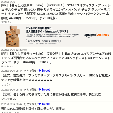
2026/08/06
[PR] 【暮らし応援サマーSale】【42%OFF！】 SYALEN オフィスチェア メッシ
ュ デスクチェア 疲れない 椅子 リクライニング ハイバック チェア ランバーサポ
ート キャスター 人間工学 SLCH-15MDGY高耐久強化メッシュ(ダークグレー 水
紋柄)
44980円
→ 25988円 （12:30時点）
SYALEN
2026/08/06 12:30時点
[PR] 【暮らし応援サマーSale】【7%OFF！】 EastForce エイリアンチェア前傾
モデル 3万円台でフルスペックオフィスチェア 3Dヘッドレスト 4Dアームレスト
ランバーサポ…
33999円
→ 31619円
EastForce
🐦Tweet
あとで読む
2026/08/06 08:44
【正式】冨安健洋　プレミアリーグ・クリスタルパレス入りへ　BBCなど複数メ
ディアが報道キターｗｗｗｗｗｗｗｗ
サカラボ
🐦Tweet
あとで読む
2026/08/06 08:46
【悲報】包丁を持って暴れていた男に警官が発砲し左胸に命中、男は死亡
なんJ PRIDE
🐦Tweet
あとで読む
2026/08/06 08:47
男性なのに薬剤師を目指す謎の勢力がいる理由