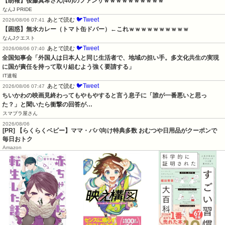
【朗報】後藤真希さん(40)のファンサｗｗｗｗｗｗｗｗｗｗ
なんJ PRIDE
🐦Tweet
あとで読む
2026/08/06 07:41
【困惑】無水カレー（トマト缶ドバー）←これｗｗｗｗｗｗｗｗｗｗ
なんJクエスト
🐦Tweet
あとで読む
2026/08/06 07:40
全国知事会「外国人は日本人と同じ生活者で、地域の担い手。多文化共生の実現
に国が責任を持って取り組むよう強く要請する」
IT速報
🐦Tweet
あとで読む
2026/08/06 07:47
ちいかわの映画見終わってもやもやすると言う息子に「誰が一番悪いと思っ
た？」と聞いたら衝撃の回答が…
スマブラ屋さん
2026/08/06
[PR] 【らくらくベビー】ママ・パパ向け特典多数 おむつや日用品がクーポンで
毎日おトク
Amazon