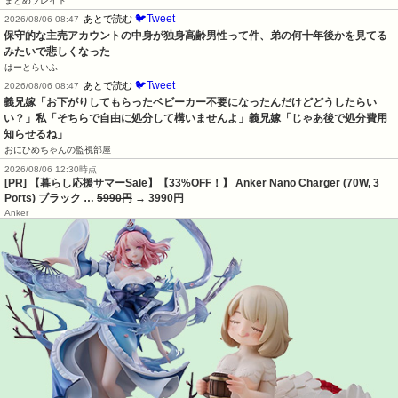
まとめブレイド
🐦Tweet
あとで読む
2026/08/06 08:47
保守的な主売アカウントの中身が独身高齢男性って件、弟の何十年後かを見てる
みたいで悲しくなった
はーとらいふ
🐦Tweet
あとで読む
2026/08/06 08:47
義兄嫁「お下がりしてもらったベビーカー不要になったんだけどどうしたらい
い？」私「そちらで自由に処分して構いませんよ」義兄嫁「じゃあ後で処分費用
知らせるね」
おにひめちゃんの監視部屋
2026/08/06 12:30時点
[PR] 【暮らし応援サマーSale】【33%OFF！】 Anker Nano Charger (70W, 3
Ports) ブラック …
5990円
→ 3990円
Anker