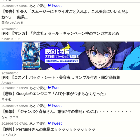
🐦Tweet
あとで読む
2026/08/06 08:01
【警告】社会人「スムージーにキウイ皮ごと入れよ。これ美容にいいんだよ
ね〜」→ 結果…
凹凸ちゃんねる
2026/08/06
[PR] 【マンガ】『光文社』セール・キャンペーン中のマンガ本まとめ
Kindleストア
2026/08/06
[PR] 【コスメ】パック・シート・美容液… サンプル付き・限定品特集
Amazon
🐦Tweet
あとで読む
2026/08/06 09:28
【悲報】Googleのエンジニア「AIで仕事がつまらなくなった」
ネギ速
🐦Tweet
あとで読む
2026/08/06 09:28
【衝撃】『ジャンポケ斉藤さん、懲役7年の求刑』👈これ・・・・・・・・・
なんJクエスト
🐦Tweet
あとで読む
2026/08/06 07:01
【朗報】Perfumeさんの生足エッッッッッッッッッッッ
BIPブログ