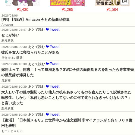
¥1,430
¥1,265
¥1,584
2026/08/06
[PR] 【NEW】Amazon 今月の新商品特集
Amazon
🐦Tweet
あとで読む
2026/08/06 08:47
セミが怖い
怒り新党
🐦Tweet
あとで読む
2026/08/06 09:30
彼氏を友人に寝取られたことがある
行き掛けの駄賃
🐦Tweet
あとで読む
2026/08/06 10:39
嫁同士って、同志！！って風潮ある？GWに子供の面倒見るのを断ったら専業主売
の義兄嫁が爆発した
鬼女梅
🐦Tweet
あとで読む
2026/08/06 10:39
大人しい子の服や髪切ったり他人の机をあさってものを盗んだりして説教された
転校生。しかし「私何も悪いことしてないのに何で叱られなきゃいけないの？」
と言い放った
怒り新党
🐦Tweet
あとで読む
2026/08/06 10:40
【復活】「日本製メモリ」に世界中から注文殺到 米マイクロンが１兆５０００億
円を表明
おーるじゃんる