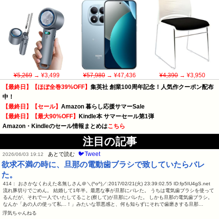
¥5,269
→ ¥3,499
¥57,980
→ ¥47,436
¥4,390
→ ¥3,950
【最終日】【ほぼ全巻39%OFF】
集英社 創業100周年記念！人気作クーポン配布
中！
【最終日】【セール】
Amazon 暮らし応援サマーSale
【最終日】【最大90%OFF】
Kindle本 サマーセール第1弾
Amazon・Kindleのセール情報まとめは
こちら
注目の記事
🐦Tweet
あとで読む
2026/06/03 19:12
欲求不満の時に、旦那の電動歯ブラシで致していたらバレ
た。
414： おさかなくわえた名無しさん＠＼(^o^)／:2017/02/21(火) 23:39:02.55 ID:fp5IU4gS.net
流れ豚切りでごめん。 結婚して1年半。最悪な事が旦那にバレた。 うちは電気歯ブラシを使って
るんだが、それで一人でいたしてること(察して)が旦那にバレた。 しかも旦那の電気歯ブラシ。
なんか「あの人の使って私…！」みたいな罪悪感と、何も知らずにそれで歯磨きする旦那…
浮気ちゃんねる