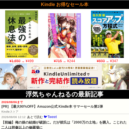
Kindle お得なセール本
¥1,650
→ ¥499
¥715
→ ¥244
¥693
→ ¥347
浮気ちゃんねるの最新記事
2026/08/06まで
[PR]
【最大90%OFF】Amazon公式 Kindle本 サマーセール第1弾
Kindleストア
🐦Tweet
あとで読む
2026/08/06 12:12
【前編】俺の娘の結婚が破談に。だが彼氏は「2000万の土地」を購入。こじれた
二人は想像以上の修羅場に