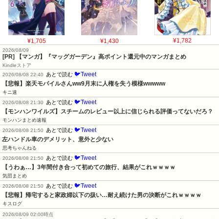
¥1,705
¥1,430
¥1,782
2026/08/09
[PR] 【マンガ】『マッグガーデン』高ポイント還元中のマンガまとめ
Kindleストア
🐦Tweet
あとで読む
2026/08/08 22:40
【悲報】楽天モバイルさんww9月末に人権を失う模様wwwww
キニ速
🐦Tweet
あとで読む
2026/08/08 21:30
【モンハンワイルズ】スチームのレビュー以上に信じられる評価ってないだろ？
モンハンまとめ速報
🐦Tweet
あとで読む
2026/08/08 21:50
左ハンドル車のデメリット、意外と少ない
思考ちゃんねる
🐦Tweet
あとで読む
2026/08/08 21:50
【うわぁ…】3年間付き合って初めての旅行、結果がこれｗｗｗｗ
気団まとめ
🐦Tweet
あとで読む
2026/08/08 21:50
【悲報】帰宅すると家政婦以下の扱い…耐え続けた男の決断がこれｗｗｗｗ
キスログ
2026/08/09 02:00時点