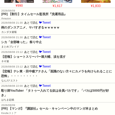
¥990
¥1,617
¥1,833
2026/08/09
[PR] 【割引】タイムセール監視所『洗濯用品』
Amazon
🐦Tweet
あとで読む
2026/08/08 21:30
例のダンスアニメ、ヤバすぎるｗｗｗｗｗ
カンダタ速報
🐦Tweet
あとで読む
2026/08/08 21:30
シカ「全部喰った」 祭り中止
まとめブレイド
🐦Tweet
あとで読む
2026/08/08 23:12
【悲報】ショートスリーパー堀大輔、涙を流す
ネギ速
🐦Tweet
あとで読む
2026/08/08 23:12
【悲報】テレ東・田中瞳アナさん「面識のない方々にカメラを向けられることに
恐怖」・・・・・・・・・
なんJクエスト
🐦Tweet
あとで読む
2026/08/08 22:00
彫り師YouTuber 「タトゥー入れてる奴は全員バカです」「バカは5000円が好
き」
はちま起稿
2026/08/09
[PR] 【マンガ】『講談社』セール・キャンペーン中のマンガ本まとめ
Kindleストア