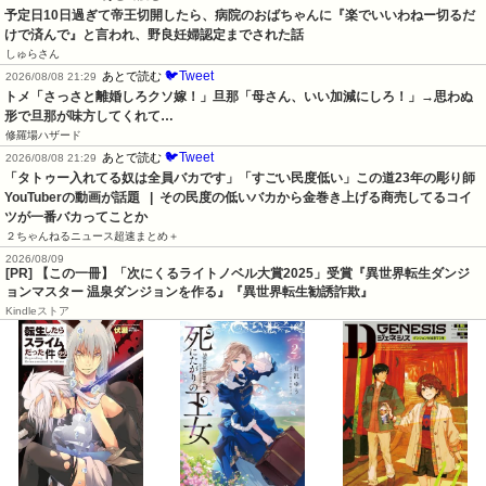
予定日10日過ぎて帝王切開したら、病院のおばちゃんに『楽でいいわねー切るだ
けで済んで』と言われ、野良妊婦認定までされた話
しゅらさん
🐦Tweet
あとで読む
2026/08/08 21:29
トメ「さっさと離婚しろクソ嫁！」旦那「母さん、いい加減にしろ！」→思わぬ
形で旦那が味方してくれて…
修羅場ハザード
🐦Tweet
あとで読む
2026/08/08 21:29
「タトゥー入れてる奴は全員バカです」「すごい民度低い」この道23年の彫り師
YouTuberの動画が話題   |  その民度の低いバカから金巻き上げる商売してるコイ
ツが一番バカってことか
２ちゃんねるニュース超速まとめ＋
2026/08/09
[PR] 【この一冊】「次にくるライトノベル大賞2025」受賞『異世界転生ダンジ
ョンマスター 温泉ダンジョンを作る』『異世界転生勧誘詐欺』
Kindleストア