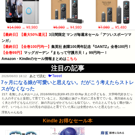
¥14,980
→ ¥8,980
¥6,980
→ ¥4,980
¥7,980
→ ¥5,480
【最終日】【最大50%還元】
3日間限定 マンガ毎週末セール「アツいスポーツマ
ンガ」
【最終日】【全巻100円均一】
集英社 創業100周年記念『GANTZ』全巻100円！
【全巻99円】
マッグガーデン『まもって守護月天！』99円均一！
Amazon・Kindleのセール情報まとめは
こちら
注目の記事
🐦Tweet
あとで読む
2026/06/03 18:12
7ヶ月になる娘が可愛いと思えない。だがこう考えたらストレ
スがなくなった
217: 名無しさん＠おーぷん 2016/06/01(水)09:45:23 ID:Rqr 夫との子どもを、大学時代好きだっ
た人の子どもと妄想して育てていること。兄(3歳)と妹(7ヶ月)の二児を育てている。両方紛れもな
く夫との子どもなんだけど、妹の方はなぜかどちらにも似てない。その上とんでもなく癇が強い
ので、いつもニコニコの兄をのほほんと育てていた私には全然かわいいと思えなかった。…
浮気ちゃんねる
Kindle お得なセール本