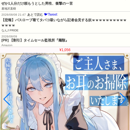
ぜか1人分だけ頼もうとした男性、衝撃の一言
基地沢直樹
🐦Tweet
あとで読む
2026/08/08 21:47
【悲報】バスローブ着てタバコ吸いながら記者会見する奴ｗｗｗｗｗｗｗｗｗｗ
ｗｗｗｗ
なんJ PRIDE
2026/08/09
[PR] 【割引】タイムセール監視所『麺類』
Amazon
¥1,056