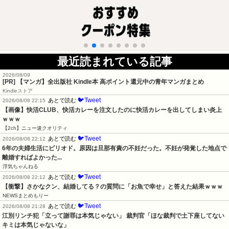
最近読まれている記事
2026/08/09
[PR] 【マンガ】全出版社 Kindle本 高ポイント還元中の青年マンガまとめ
Kindleストア
🐦Tweet
あとで読む
2026/08/08 22:15
【画像】快活CLUB、快活カレーを注文したのに快活カレーを出してしまい炎上
ｗｗｗ
【2ch】ニュー速クオリティ
🐦Tweet
あとで読む
2026/08/08 22:12
6年の夫婦生活にピリオド。原因は旦那有責の不妊だった。不妊が発覚した地点で
離婚すればよかった...
浮気ちゃんねる
🐦Tweet
あとで読む
2026/08/08 22:12
【衝撃】さかなクン、結婚してる？の質問に「お魚で幸せ」と答えた結果ｗｗｗ
NEWSまとめもりー
🐦Tweet
あとで読む
2026/08/08 21:28
江別リンチ犯「立って謝罪は本気じゃない」 裁判官「ほな裁判で土下座してない
キミは本気じゃないな」