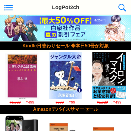
LogPo!2ch
Kindle日替わりセール ◆本日50冊が対象
¥1,320
→ ¥499
¥330
→ ¥99
¥1,620
→ ¥499
Amazonデバイスサマーセール