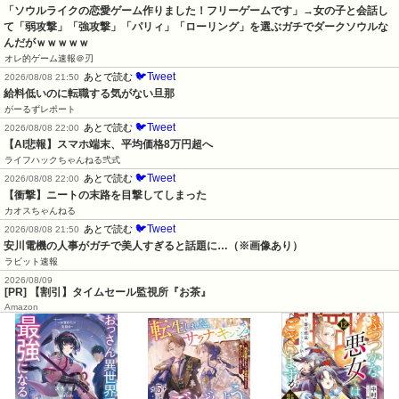
「ソウルライクの恋愛ゲーム作りました！フリーゲームです」→女の子と会話し
て「弱攻撃」「強攻撃」「パリィ」「ローリング」を選ぶガチでダークソウルな
んだがｗｗｗｗｗ
オレ的ゲーム速報＠刃
🐦Tweet
あとで読む
2026/08/08 21:50
給料低いのに転職する気がない旦那
がーるずレポート
🐦Tweet
あとで読む
2026/08/08 22:00
【AI悲報】スマホ端末、平均価格8万円超へ
ライフハックちゃんねる弐式
🐦Tweet
あとで読む
2026/08/08 22:00
【衝撃】ニートの末路を目撃してしまった
カオスちゃんねる
🐦Tweet
あとで読む
2026/08/08 21:50
安川電機の人事がガチで美人すぎると話題に…（※画像あり）
ラビット速報
2026/08/09
[PR] 【割引】タイムセール監視所『お茶』
Amazon