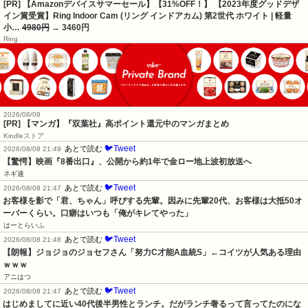
[PR] 【Amazonデバイスサマーセール】【31%OFF！】 【2023年度グッドデザ
イン賞受賞】Ring Indoor Cam (リング インドアカム) 第2世代 ホワイト | 軽量
小…
4980円
→ 3460円
Ring
2026/08/09
[PR] 【マンガ】『双葉社』高ポイント還元中のマンガまとめ
Kindleストア
🐦Tweet
あとで読む
2026/08/08 21:49
【驚愕】映画『8番出口』、公開から約1年で金ロー地上波初放送へ
ネギ速
🐦Tweet
あとで読む
2026/08/08 21:47
お客様を影で「君、ちゃん」呼びする先輩。因みに先輩20代、お客様は大抵50オ
ーバーくらい。口癖はいつも「俺がキレてやった」
はーとらいふ
🐦Tweet
あとで読む
2026/08/08 21:48
【朗報】ジョジョのジョセフさん「努力C才能A血統S」←コイツが人気ある理由
ｗｗｗ
アニはつ
🐦Tweet
あとで読む
2026/08/08 21:47
はじめましてに近い40代後半男性とランチ。だがランチ奢るって言ってたのにな