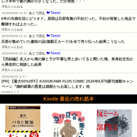
レス半年で妻の胸が小さくなった。だが突然・・・
浮気ちゃんねる
🐦Tweet
あとで読む
2026/08/08 22:12
6年の夫婦生活にピリオド。原因は旦那有責の不妊だった。不妊が発覚した地点で
離婚すればよかった...
浮気ちゃんねる
🐦Tweet
あとで読む
2026/08/08 21:12
旦那が集めていた趣味の品(遊戯王カード)を全て売り払った結果こうなった
浮気ちゃんねる
🐦Tweet
あとで読む
2026/08/08 20:12
【完結編】友人から俺の嫁と子が不審な男と歩いてると聞いた俺。単身赴任先か
ら興信所に相談した結果
浮気ちゃんねる
2026/08/18 まで！
[PR] 【最大50%OFF】KADOKAWA FLOS COMIC 2026年8月刊新刊連動キャン
ペーン『婚約破棄の悪意は娼館からお返しします』他
Kindleストア
Kindle 最近の売れ筋本