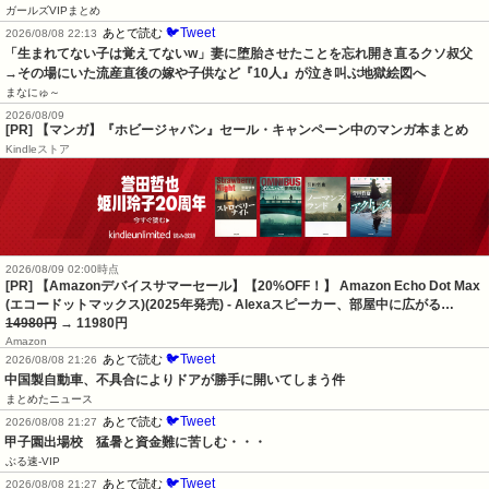
ガールズVIPまとめ
🐦Tweet
あとで読む
2026/08/08 22:13
「生まれてない子は覚えてないw」妻に堕胎させたことを忘れ開き直るクソ叔父
→その場にいた流産直後の嫁や子供など『10人』が泣き叫ぶ地獄絵図へ
まなにゅ～
2026/08/09
[PR] 【マンガ】『ホビージャパン』セール・キャンペーン中のマンガ本まとめ
Kindleストア
2026/08/09 02:00時点
[PR] 【Amazonデバイスサマーセール】【20%OFF！】 Amazon Echo Dot Max
(エコードットマックス)(2025年発売) - Alexaスピーカー、部屋中に広がる…
14980円
→ 11980円
Amazon
🐦Tweet
あとで読む
2026/08/08 21:26
中国製自動車、不具合によりドアが勝手に開いてしまう件
まとめたニュース
🐦Tweet
あとで読む
2026/08/08 21:27
甲子園出場校　猛暑と資金難に苦しむ・・・
ぶる速-VIP
🐦Tweet
あとで読む
2026/08/08 21:27