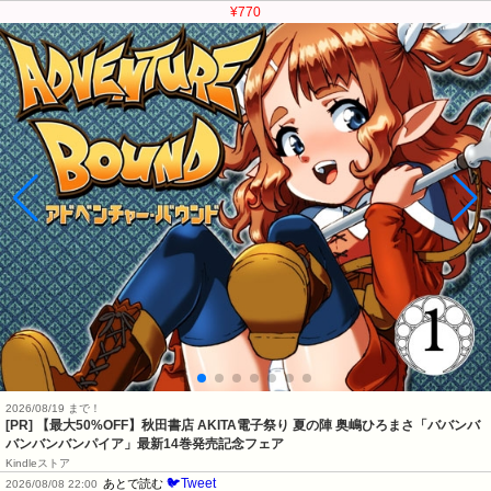
¥770
2026/08/19 まで！
[PR] 【最大50%OFF】秋田書店 AKITA電子祭り 夏の陣 奥嶋ひろまさ「ババンバ
バンバンバンパイア」最新14巻発売記念フェア
Kindleストア
🐦Tweet
あとで読む
2026/08/08 22:00