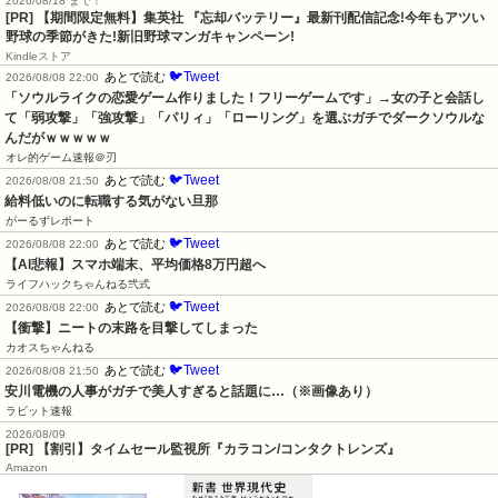
2026/08/18 まで！
[PR] 【期間限定無料】集英社 『忘却バッテリー』最新刊配信記念!今年もアツい
野球の季節がきた!新旧野球マンガキャンペーン!
Kindleストア
🐦Tweet
あとで読む
2026/08/08 22:00
「ソウルライクの恋愛ゲーム作りました！フリーゲームです」→女の子と会話し
て「弱攻撃」「強攻撃」「パリィ」「ローリング」を選ぶガチでダークソウルな
んだがｗｗｗｗｗ
オレ的ゲーム速報＠刃
🐦Tweet
あとで読む
2026/08/08 21:50
給料低いのに転職する気がない旦那
がーるずレポート
🐦Tweet
あとで読む
2026/08/08 22:00
【AI悲報】スマホ端末、平均価格8万円超へ
ライフハックちゃんねる弐式
🐦Tweet
あとで読む
2026/08/08 22:00
【衝撃】ニートの末路を目撃してしまった
カオスちゃんねる
🐦Tweet
あとで読む
2026/08/08 21:50
安川電機の人事がガチで美人すぎると話題に…（※画像あり）
ラビット速報
2026/08/09
[PR] 【割引】タイムセール監視所『カラコン/コンタクトレンズ』
Amazon