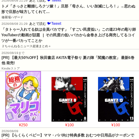
🐦Tweet
あとで読む
2026/08/08 21:29
トメ「さっさと離婚しろクソ嫁！」旦那「母さん、いい加減にしろ！」→思わぬ
形で旦那が味方してくれて…
修羅場ハザード
🐦Tweet
あとで読む
2026/08/08 21:29
「タトゥー入れてる奴は全員バカです」「すごい民度低い」この道23年の彫り師
YouTuberの動画が話題   |  その民度の低いバカから金巻き上げる商売してるコイ
ツが一番バカってことか
２ちゃんねるニュース超速まとめ＋
2026/08/19まで
[PR] 【最大50%OFF】秋田書店 AKITA電子祭り 夏の陣「閻魔の教室」 最新6巻
他 発売!
Kindleストア
¥250
¥100
¥100
2026/08/09
[PR] 【らくらくベビー】ママ・パパ向け特典多数 おむつや日用品がクーポンで