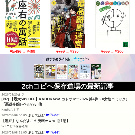
¥1,430
→ ¥499
¥770
→ ¥330
¥660
→ ¥300
2chコピペ保存道場の最新記事
2026/08/20まで
[PR]
【最大50%OFF】KADOKAWA カドサマー2026 第4弾（#女性コミック）
『悪役令嬢レベル99』他
Kindleストア
🐦Tweet
あとで読む
2026/08/09 00:05
【黒豆】なんだよこの漫画ｗｗｗ【注意】
2chコピペ保存道場
🐦Tweet
あとで読む
2026/08/08 21:05