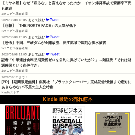
【ミヤネ屋】なぜ「戻るな」と言えなかったのか　イオン爆発事故で斎藤幸平氏
も逡巡
2chコピペ保存道場
🐦Tweet
あとで読む
2026/08/08 18:05
【悲報】「THE NORTH FACE」の人気が低下
2chコピペ保存道場
🐦Tweet
あとで読む
2026/08/08 15:05
【恐怖】中国、三峡ダムが全開放流。長江流域で深刻な洪水被害
2chコピペ保存道場
🐦Tweet
あとで読む
2026/08/08 12:05
記者「中革連は食料品消費税ゼロを公約に掲げていたが？」→階猛氏「それは財
源確保という条件付き」
2chコピペ保存道場
2026/08/17 まで！
[PR] 【期間限定無料】集英社 『ブラッククローバー』完結記念!最後まで絶対に
あきらめない!不屈の主人公特集!
Kindleストア
Kindle 最近の売れ筋本