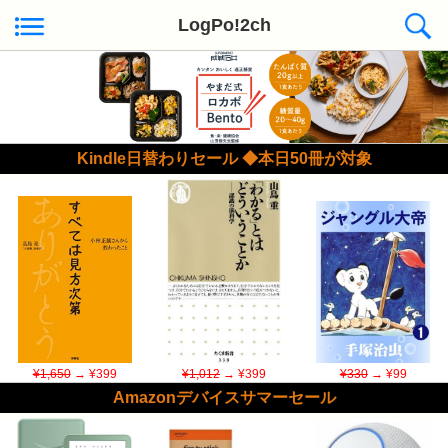
LogPo!2ch
Kindle日替わりセール ◆本日50冊が対象
¥1,650
→ ¥399
¥1,012
→ ¥399
¥330
→ ¥99
Amazonデバイスサマーセール