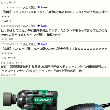
はーとらいふ
🐦Tweet
あとで読む
2026/08/08 21:48
【朗報】ジョジョのジョセフさん「努力C才能A血統S」←コイツが人気ある理由
ｗｗｗ
アニはつ
🐦Tweet
あとで読む
2026/08/08 21:47
はじめましてに近い40代後半男性とランチ。だがランチ奢るって言ってたのにな
ぜか1人分だけ頼もうとした男性、衝撃の一言
基地沢直樹
🐦Tweet
あとで読む
2026/08/08 21:47
【悲報】バスローブ着てタバコ吸いながら記者会見する奴ｗｗｗｗｗｗｗｗｗｗ
ｗｗｗｗ
なんJ PRIDE
2026/08/17 まで！
[PR] 【期間限定無料】集英社 JC新刊発売!! 今月もジャンプから超豪華新刊コミ
ックスラインナップ!!今すぐチェック!!『逃げ上手の若君』他
Kindleストア