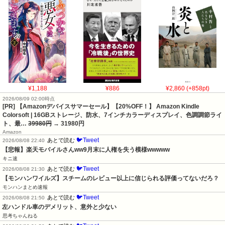
¥1,188
¥886
¥2,860 (+858pt)
2026/08/09 02:00時点
[PR] 【Amazonデバイスサマーセール】【20%OFF！】 Amazon Kindle
Colorsoft | 16GBストレージ、防水、7インチカラーディスプレイ、色調調節ライ
ト、最…
39980円
→ 31980円
Amazon
🐦Tweet
あとで読む
2026/08/08 22:40
【悲報】楽天モバイルさんww9月末に人権を失う模様wwwww
キニ速
🐦Tweet
あとで読む
2026/08/08 21:30
【モンハンワイルズ】スチームのレビュー以上に信じられる評価ってないだろ？
モンハンまとめ速報
🐦Tweet
あとで読む
2026/08/08 21:50
左ハンドル車のデメリット、意外と少ない
思考ちゃんねる