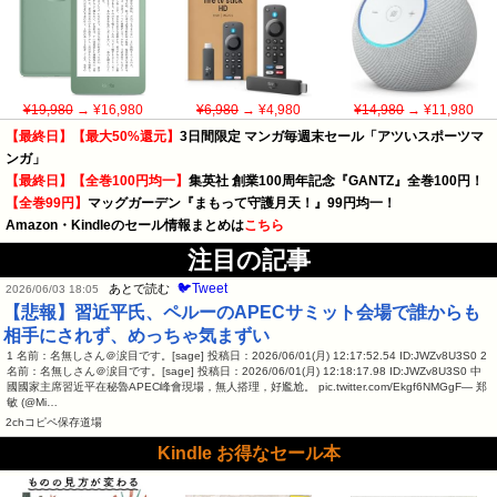
¥19,980
→ ¥16,980
¥6,980
→ ¥4,980
¥14,980
→ ¥11,980
【最終日】【最大50%還元】
3日間限定 マンガ毎週末セール「アツいスポーツマ
ンガ」
【最終日】【全巻100円均一】
集英社 創業100周年記念『GANTZ』全巻100円！
【全巻99円】
マッグガーデン『まもって守護月天！』99円均一！
Amazon・Kindleのセール情報まとめは
こちら
注目の記事
🐦Tweet
あとで読む
2026/06/03 18:05
【悲報】習近平氏、ペルーのAPECサミット会場で誰からも
相手にされず、めっちゃ気まずい
1 名前：名無しさん＠涙目です。[sage] 投稿日：2026/06/01(月) 12:17:52.54 ID:JWZv8U3S0 2
名前：名無しさん＠涙目です。[sage] 投稿日：2026/06/01(月) 12:18:17.98 ID:JWZv8U3S0 中
國國家主席習近平在秘魯APEC峰會現場，無人搭理，好尷尬。 pic.twitter.com/Ekgf6NMGgF— 郑
敏 (@Mi…
2chコピペ保存道場
Kindle お得なセール本