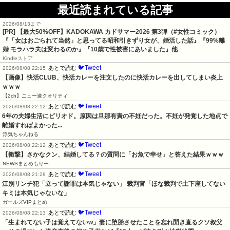
最近読まれている記事
2026/08/13まで
[PR]
【最大50%OFF】KADOKAWA カドサマー2026 第3弾（#女性コミック）
『「女はおごられて当然」と思ってる昭和引きずり女が、婚活した話』『99%離
婚 モラハラ夫は変わるのか』『10歳で性被害にあいました』他
Kindleストア
🐦Tweet
あとで読む
2026/08/08 22:15
【画像】快活CLUB、快活カレーを注文したのに快活カレーを出してしまい炎上
ｗｗｗ
【2ch】ニュー速クオリティ
🐦Tweet
あとで読む
2026/08/08 22:12
6年の夫婦生活にピリオド。原因は旦那有責の不妊だった。不妊が発覚した地点で
離婚すればよかった...
浮気ちゃんねる
🐦Tweet
あとで読む
2026/08/08 22:12
【衝撃】さかなクン、結婚してる？の質問に「お魚で幸せ」と答えた結果ｗｗｗ
NEWSまとめもりー
🐦Tweet
あとで読む
2026/08/08 21:28
江別リンチ犯「立って謝罪は本気じゃない」 裁判官「ほな裁判で土下座してない
キミは本気じゃないな」
ガールズVIPまとめ
🐦Tweet
あとで読む
2026/08/08 22:13
「生まれてない子は覚えてないw」妻に堕胎させたことを忘れ開き直るクソ叔父