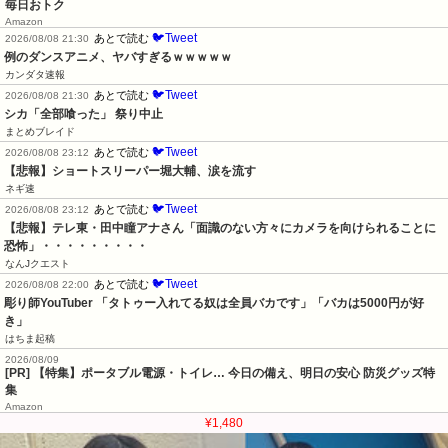
毎日おトク
Amazon
🐦Tweet
あとで読む
2026/08/08 21:30
例のダンスアニメ、ヤバすぎるｗｗｗｗｗ
カンダタ速報
🐦Tweet
あとで読む
2026/08/08 21:30
シカ「全部喰った」 祭り中止
まとめブレイド
🐦Tweet
あとで読む
2026/08/08 23:12
【悲報】ショートスリーパー堀大輔、涙を流す
ネギ速
🐦Tweet
あとで読む
2026/08/08 23:12
【悲報】テレ東・田中瞳アナさん「面識のない方々にカメラを向けられることに
恐怖」・・・・・・・・・
なんJクエスト
🐦Tweet
あとで読む
2026/08/08 22:00
彫り師YouTuber 「タトゥー入れてる奴は全員バカです」「バカは5000円が好
き」
はちま起稿
2026/08/09
[PR] 【特集】ポータブル電源・トイレ… 今日の備え、明日の安心 防災グッズ特
集
Amazon
¥1,480