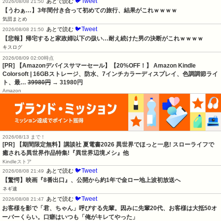
🐦Tweet
あとで読む
2026/08/08 21:50
【うわぁ…】3年間付き合って初めての旅行、結果がこれｗｗｗｗ
気団まとめ
🐦Tweet
あとで読む
2026/08/08 21:50
【悲報】帰宅すると家政婦以下の扱い…耐え続けた男の決断がこれｗｗｗｗ
キスログ
2026/08/09 02:00時点
[PR] 【Amazonデバイスサマーセール】【20%OFF！】 Amazon Kindle
Colorsoft | 16GBストレージ、防水、7インチカラーディスプレイ、色調調節ライ
ト、最…
39980円
→ 31980円
Amazon
2026/08/13 まで！
[PR] 【期間限定無料】講談社 夏電書2026 異世界でほっと一息! スローライフで
癒される異世界作品特集!『異世界辺境メシ』他
Kindleストア
🐦Tweet
あとで読む
2026/08/08 21:49
【驚愕】映画『8番出口』、公開から約1年で金ロー地上波初放送へ
ネギ速
🐦Tweet
あとで読む
2026/08/08 21:47
お客様を影で「君、ちゃん」呼びする先輩。因みに先輩20代、お客様は大抵50オ
ーバーくらい。口癖はいつも「俺がキレてやった」