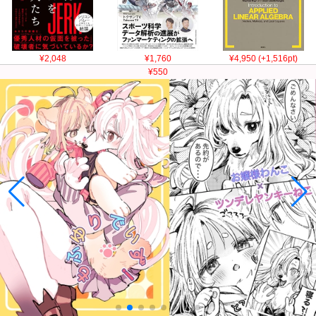
¥2,048
¥1,760
¥4,950 (+1,516pt)
¥550