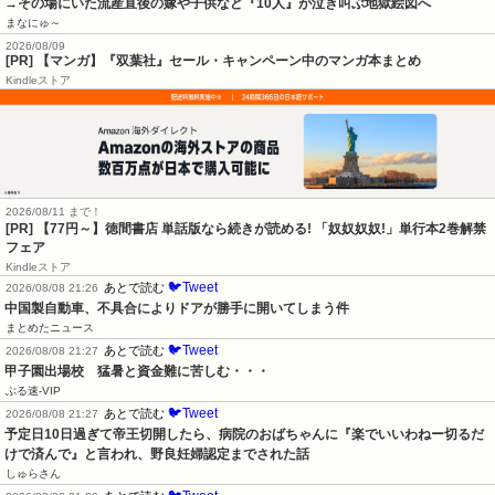
→その場にいた流産直後の嫁や子供など『10人』が泣き叫ぶ地獄絵図へ
まなにゅ～
2026/08/09
[PR] 【マンガ】『双葉社』セール・キャンペーン中のマンガ本まとめ
Kindleストア
2026/08/11 まで！
[PR] 【77円～】徳間書店 単話版なら続きが読める! 「奴奴奴奴!」単行本2巻解禁
フェア
Kindleストア
🐦Tweet
あとで読む
2026/08/08 21:26
中国製自動車、不具合によりドアが勝手に開いてしまう件
まとめたニュース
🐦Tweet
あとで読む
2026/08/08 21:27
甲子園出場校　猛暑と資金難に苦しむ・・・
ぶる速-VIP
🐦Tweet
あとで読む
2026/08/08 21:27
予定日10日過ぎて帝王切開したら、病院のおばちゃんに『楽でいいわねー切るだ
けで済んで』と言われ、野良妊婦認定までされた話
しゅらさん