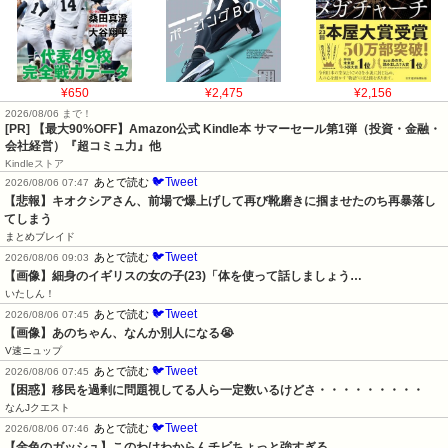
¥650
¥2,475
¥2,156
2026/08/06 まで！
[PR]
【最大90%OFF】Amazon公式 Kindle本 サマーセール第1弾（投資・金融・
会社経営）『超コミュ力』他
Kindleストア
🐦Tweet
あとで読む
2026/08/06 07:47
【悲報】キオクシアさん、前場で爆上げして再び靴磨きに掴ませたのち再暴落し
てしまう
まとめブレイド
🐦Tweet
あとで読む
2026/08/06 09:03
【画像】細身のイギリスの女の子(23)「体を使って話しましょう…
いたしん！
🐦Tweet
あとで読む
2026/08/06 07:45
【画像】あのちゃん、なんか別人になる😭
V速ニュップ
🐦Tweet
あとで読む
2026/08/06 07:45
【困惑】移民を過剰に問題視してる人ら一定数いるけどさ・・・・・・・・・
なんJクエスト
🐦Tweet
あとで読む
2026/08/06 07:46
【金色のガッシュ】このわけわからんチビちょっと強すぎる