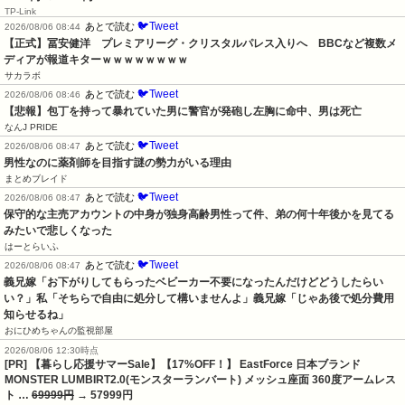
TP-Link
🐦Tweet
あとで読む
2026/08/06 08:44
【正式】冨安健洋　プレミアリーグ・クリスタルパレス入りへ　BBCなど複数メ
ディアが報道キターｗｗｗｗｗｗｗｗ
サカラボ
🐦Tweet
あとで読む
2026/08/06 08:46
【悲報】包丁を持って暴れていた男に警官が発砲し左胸に命中、男は死亡
なんJ PRIDE
🐦Tweet
あとで読む
2026/08/06 08:47
男性なのに薬剤師を目指す謎の勢力がいる理由
まとめブレイド
🐦Tweet
あとで読む
2026/08/06 08:47
保守的な主売アカウントの中身が独身高齢男性って件、弟の何十年後かを見てる
みたいで悲しくなった
はーとらいふ
🐦Tweet
あとで読む
2026/08/06 08:47
義兄嫁「お下がりしてもらったベビーカー不要になったんだけどどうしたらい
い？」私「そちらで自由に処分して構いませんよ」義兄嫁「じゃあ後で処分費用
知らせるね」
おにひめちゃんの監視部屋
2026/08/06 12:30時点
[PR] 【暮らし応援サマーSale】【17%OFF！】 EastForce 日本ブランド
MONSTER LUMBIRT2.0(モンスターランバート) メッシュ座面 360度アームレス
ト …
69999円
→ 57999円