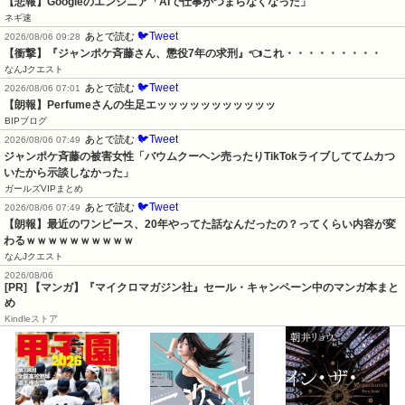
【悲報】Googleのエンジニア「AIで仕事がつまらなくなった」
ネギ速
🐦Tweet
あとで読む
2026/08/06 09:28
【衝撃】『ジャンポケ斉藤さん、懲役7年の求刑』👈これ・・・・・・・・・
なんJクエスト
🐦Tweet
あとで読む
2026/08/06 07:01
【朗報】Perfumeさんの生足エッッッッッッッッッッッ
BIPブログ
🐦Tweet
あとで読む
2026/08/06 07:49
ジャンポケ斉藤の被害女性「バウムクーヘン売ったりTikTokライブしててムカつ
いたから示談しなかった」
ガールズVIPまとめ
🐦Tweet
あとで読む
2026/08/06 07:49
【朗報】最近のワンピース、20年やってた話なんだったの？ってくらい内容が変
わるｗｗｗｗｗｗｗｗｗｗ
なんJクエスト
2026/08/06
[PR] 【マンガ】『マイクロマガジン社』セール・キャンペーン中のマンガ本まと
め
Kindleストア