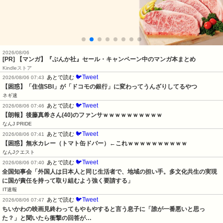
2026/08/06
[PR] 【マンガ】『ぶんか社』セール・キャンペーン中のマンガ本まとめ
Kindleストア
🐦Tweet
あとで読む
2026/08/06 07:43
【困惑】「住信SBI」が「ドコモの銀行」に変わってうんざりしてるやつ
ネギ速
🐦Tweet
あとで読む
2026/08/06 07:46
【朗報】後藤真希さん(40)のファンサｗｗｗｗｗｗｗｗｗｗ
なんJ PRIDE
🐦Tweet
あとで読む
2026/08/06 07:41
【困惑】無水カレー（トマト缶ドバー）←これｗｗｗｗｗｗｗｗｗｗ
なんJクエスト
🐦Tweet
あとで読む
2026/08/06 07:40
全国知事会「外国人は日本人と同じ生活者で、地域の担い手。多文化共生の実現
に国が責任を持って取り組むよう強く要請する」
IT速報
🐦Tweet
あとで読む
2026/08/06 07:47
ちいかわの映画見終わってもやもやすると言う息子に「誰が一番悪いと思っ
た？」と聞いたら衝撃の回答が…