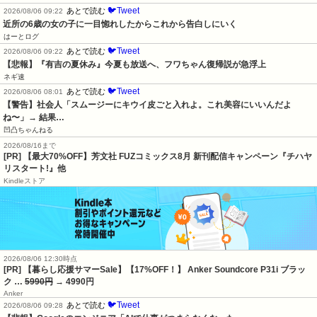
🐦Tweet
あとで読む
2026/08/06 09:22
近所の6歳の女の子に一目惚れしたからこれから告白しにいく
はーとログ
🐦Tweet
あとで読む
2026/08/06 09:22
【悲報】『有吉の夏休み』今夏も放送へ、フワちゃん復帰説が急浮上
ネギ速
🐦Tweet
あとで読む
2026/08/06 08:01
【警告】社会人「スムージーにキウイ皮ごと入れよ。これ美容にいいんだよ
ね〜」→ 結果…
凹凸ちゃんねる
2026/08/16まで
[PR] 【最大70%OFF】芳文社 FUZコミックス8月 新刊配信キャンペーン『チハヤ
リスタート!』他
Kindleストア
2026/08/06 12:30時点
[PR] 【暮らし応援サマーSale】【17%OFF！】 Anker Soundcore P31i ブラッ
ク …
5990円
→ 4990円
Anker
🐦Tweet
あとで読む
2026/08/06 09:28