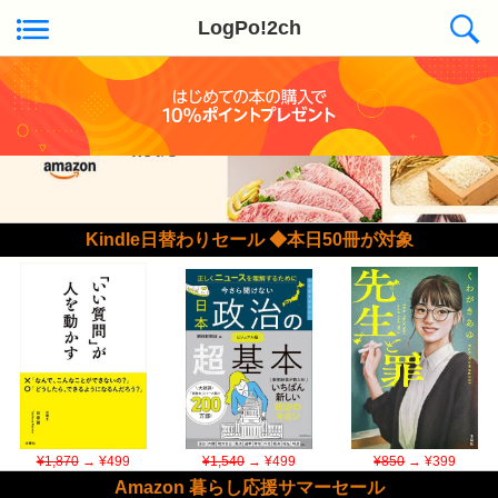
LogPo!2ch
Kindle日替わりセール ◆本日50冊が対象
¥1,870
→ ¥499
¥1,540
→ ¥499
¥850
→ ¥399
Amazon 暮らし応援サマーセール