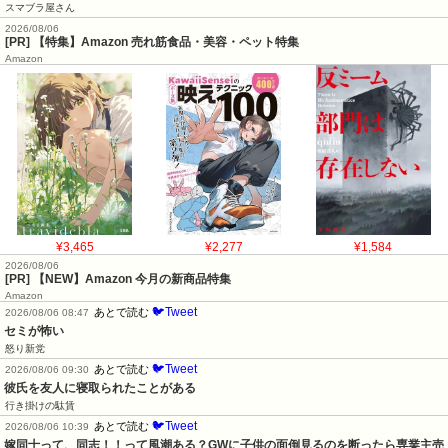
スマブラ屋さん
2026/08/06
[PR] 【特集】Amazon 売れ筋食品・美容・ペット特集
Amazon
¥3,465
¥2,277
¥1,584
2026/08/06
[PR] 【NEW】Amazon 今月の新商品特集
Amazon
🐦Tweet
あとで読む
2026/08/06 08:47
セミが怖い
怒り新党
🐦Tweet
あとで読む
2026/08/06 09:30
彼氏を友人に寝取られたことがある
行き掛けの駄賃
🐦Tweet
あとで読む
2026/08/06 10:39
嫁同士って、同志！！って風潮ある？GWに子供の面倒見るのを断ったら専業主売