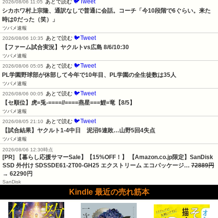
🐦Tweet
あとで読む
2026/08/06 11:05
シカホワ村上宗隆、通訳なしで普通に会話。コーチ「今10段階で6ぐらい。来た
時は0だった（笑）」
ツバメ速報
🐦Tweet
あとで読む
2026/08/06 10:35
【ファーム試合実況】ヤクルトvs広島 8/6/10:30
ツバメ速報
🐦Tweet
あとで読む
2026/08/06 05:05
PL学園野球部が休部して今年で10年目、PL学園の全生徒数は35人
ツバメ速報
🐦Tweet
あとで読む
2026/08/06 00:05
【セ順位】虎=兎-====//====燕星===鯉=竜【8/5】
ツバメ速報
🐦Tweet
あとで読む
2026/08/05 21:10
【試合結果】ヤクルト1-4中日　泥沼6連敗…山野5回4失点
ツバメ速報
2026/08/06 12:30時点
[PR] 【暮らし応援サマーSale】【15%OFF！】 【Amazon.co.jp限定】SanDisk
SSD 外付け SDSSDE61-2T00-GH25 エクストリーム エコパッケージ…
72889円
→ 62290円
SanDisk
Kindle 最近の売れ筋本