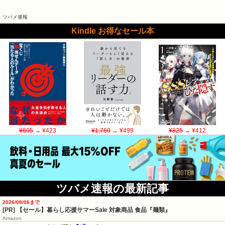
ツバメ速報
Kindle お得なセール本
¥605
→ ¥423
¥1,760
→ ¥499
¥825
→ ¥412
ツバメ速報の最新記事
2026/08/06まで
[PR]
【セール】暮らし応援サマーSale 対象商品 食品『麺類』
Amazon