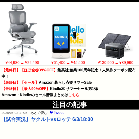
¥44,980
→ ¥22,490
¥61,400
→ ¥45,500
¥130,900
→ ¥89,990
【最終日】【ほぼ全巻39%OFF】
集英社 創業100周年記念！人気作クーポン配布
中！
【最終日】【セール】
Amazon 暮らし応援サマーSale
【最終日】【最大90%OFF】
Kindle本 サマーセール第1弾
Amazon・Kindleのセール情報まとめは
こちら
注目の記事
🐦Tweet
あとで読む
2026/06/03 17:35
【試合実況】ヤクルトvsロッテ 6/3/18:00