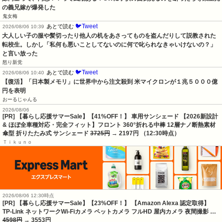
の義兄嫁が爆発した
鬼女梅
🐦Tweet
あとで読む
2026/08/06 10:39
大人しい子の服や髪切ったり他人の机をあさってものを盗んだりして説教された
転校生。しかし「私何も悪いことしてないのに何で叱られなきゃいけないの？」
と言い放った
怒り新党
🐦Tweet
あとで読む
2026/08/06 10:40
【復活】「日本製メモリ」に世界中から注文殺到 米マイクロンが１兆５０００億
円を表明
おーるじゃんる
2026/08/06
[PR] 【暮らし応援サマーSale】【41%OFF！】 車用サンシェード 【2026新設計
& ほぼ全車種対応・完全フィット】フロント 360°折れる中棒 12層ナノ断熱素材
傘型 折りたたみ式 サンシェード
3725円
→ 2197円 （12:30時点）
Ｔｉｋｕｎｏ
2026/08/06 12:30時点
[PR] 【暮らし応援サマーSale】【23%OFF！】 【Amazon Alexa 認定取得】
TP-Link ネットワークWi-Fiカメラ ペットカメラ フルHD 屋内カメラ 夜間撮影 …
4598円
→ 3553円