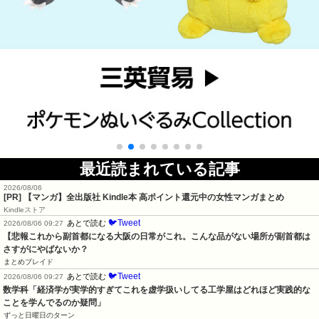
最近読まれている記事
2026/08/06
[PR] 【マンガ】全出版社 Kindle本 高ポイント還元中の女性マンガまとめ
Kindleストア
🐦Tweet
あとで読む
2026/08/06 09:27
【悲報これから副首都になる大阪の日常がこれ。こんな品がない場所が副首都は
さすがにやばないか？
まとめブレイド
🐦Tweet
あとで読む
2026/08/06 09:27
数学科「経済学が実学的すぎてこれを虚学扱いしてる工学屋はどれほど実践的な
ことを学んでるのか疑問」
ずっと日曜日のターン