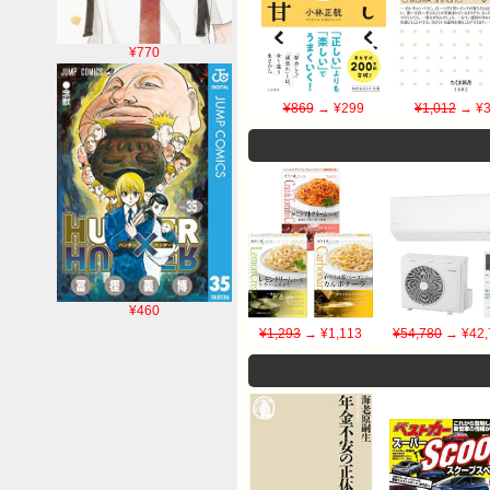
¥770
¥869
→ ¥299
¥1,012
→ ¥3
¥460
¥1,293
→ ¥1,113
¥54,780
→ ¥42,