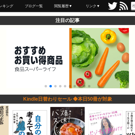
ンキング
ブログ一覧
閲覧履歴▼
リンク▼
ブックマーク
最近読んだ
あとで読む
ネットスーパー
飲食店舗用品
セール情報
注目の記事
Kindle日替わりセール ◆本日50冊が対象