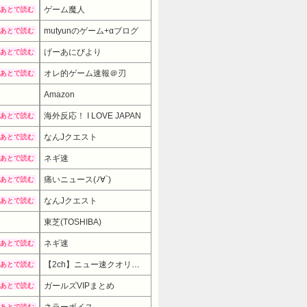
ゲーム魔人
あとで読む
mutyunのゲーム+αブログ
あとで読む
げーあにびより
あとで読む
オレ的ゲーム速報＠刃
あとで読む
Amazon
海外反応！ I LOVE JAPAN
あとで読む
なんJクエスト
あとで読む
ネギ速
あとで読む
痛いニュース(ﾉ∀`)
あとで読む
なんJクエスト
あとで読む
28800円
→ 25920円 （13:30時点）
東芝(TOSHIBA)
ネギ速
あとで読む
【2ch】ニュー速クオリティ
あとで読む
ガールズVIPまとめ
あとで読む
あとで読む