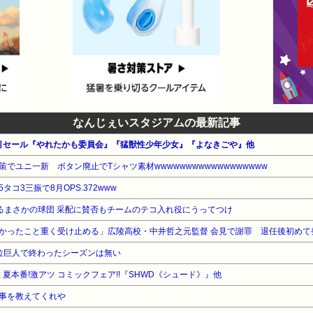
なんじぇいスタジアムの最新記事
 割引セール『やれたかも委員会』『猛獣性少年少女』『よなきごや』他
でユニ一新 ボタン廃止でTシャツ素材wwwwwwwwwwwwwwwwww
コ3三振で8月OPS.372www
がるまさかの球団 采配に賛否もチームのテコ入れ役にうってつけ
かったこと重く受け止める」広陵高校・中井哲之元監督 会見で謝罪 退任後初めて
位巨人で終わったシーズンは無い
 夏本番!激アツ コミックフェア!!『SHWD《シュード》』他
事を教えてくれや