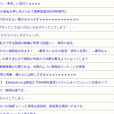
ようやく『奇乳』に気付くｗｗｗｗ
の借金を押し付けられて無事負債3兆2000億円に
で許されない悪行をやらかすｗｗｗｗｗｗｗｗｗｗｗｗｗ
ブロックしてはいけない人をブロックしてしまう・・・
カラコン/コンタクトレンズ』
全力で守る医師の映像が世界で話題に！ 海外の反応。
【悲報】福田雄一さん「新ケロロに福田組が出ます！」→爆死 ちいかわの監督「原作に忠実に」→爆売れｗｗｗｗｗｗｗｗｗｗ
いが多すぎたので病院が外国人の治療を断るようになってしまう
射殺映像が公開される。当然のように無抵抗だったことが発覚
ち受け画像、俺たちには眩しすぎるｗｗｗｗｗｗｗｗｗｗ
【タイムセール】【10%OFF！】 【Amazon.co.jp限定】TOSHIBA(東芝) スチームオーブンレンジ 石窯オーブン 23L
で「静岡出身です…」
ちゃりしてしまう・・・
“れいわ知能”といった表現は差別的。放送禁止用語にするべき」