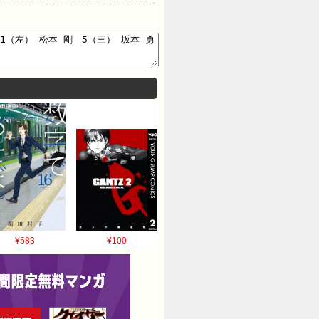
¥583
¥100