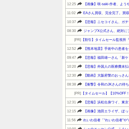
12:25
【画像】咲-saki-作者、
11:02
EAさん買収、完全完了。買収
10:37
【悲報】ニセコイさん、ガチ
08:30
ジャンプX公式さん、絶対に
[PR]
【割引】タイムセール監視所『
12:52
【熊本地震】手術中の患者を
09:47
10:20
【悲報】外国人の医療費未払
12:30
【動画】大阪府警のおっさん
08:38
【衝撃】令和のJKさんの待
[PR]
12:31
【悲報】浜松出身ワイ、東京
12:15
【画像】池田エライザ、ぽっ
11:56
れいわ信者「“れいわ信者”や