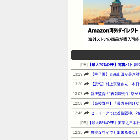
[PR]
【最大70%OFF】電書バト
13:29
【甲子園】青森山田が暑さ対策
13:20
【悲報】村上宗隆さん、本日5タ
13:07
新庄監督の“再就職先”に挙
12:58
【高校野球】「暴力を防げな
12:46
セ・リーグでは首位阪神、2
[PR]
【最大88%OFF】実業之日本社
12:35
無能なワイでも出来る楽な仕