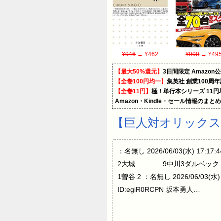
¥946
→ ¥462
¥990
→ ¥49
【最大50%還元】
3日間限定 Amaz
【全巻100円均一】
集英社 創業100周
【全巻11円】
極！単行本シリーズ 11
Amazon・Kindle・セール情報のまと
【巨人対オリックス2
：名無し 2026/06/03(水) 
2大城 9中川3ダルベッ
1曽谷 2 ：名無し 2026/06/03(水) 
ID:egiR0RCPN 坂本勇人…