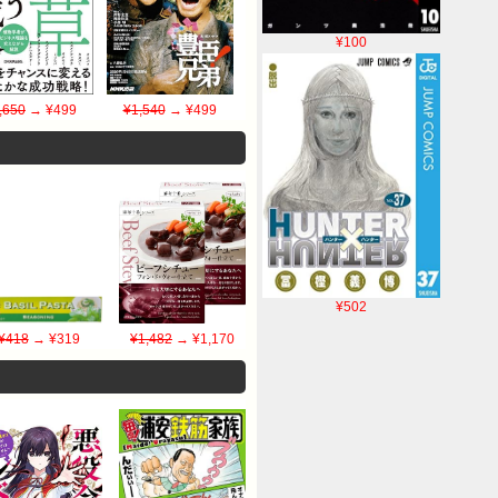
¥100
,650
→ ¥499
¥1,540
→ ¥499
¥502
¥418
→ ¥319
¥1,482
→ ¥1,170