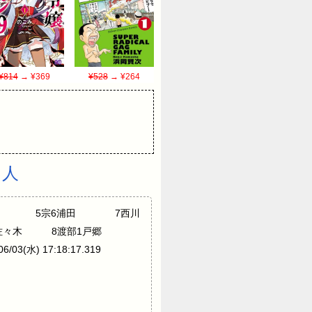
¥814
→ ¥369
¥528
→ ¥264
勇人
オリックス】7松本 5宗6浦田 7西川
若月9佐々木 8渡部1戸郷
03(水) 17:18:17.319