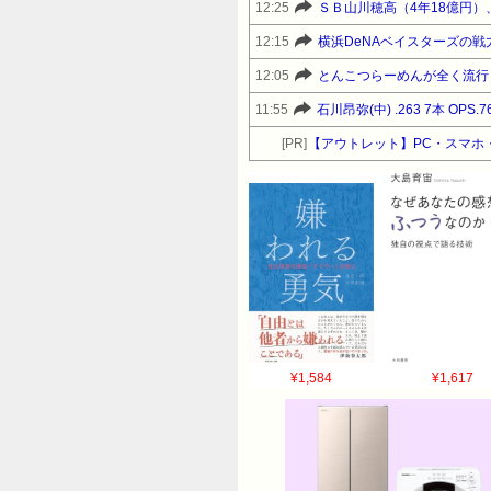
12:25
ＳＢ山川穂高（4年18億円
12:15
横浜DeNAベイスターズの
12:05
とんこつらーめんが全く流行
11:55
石川昂弥(中) .263 7本 OPS.7
[PR]
【アウトレット】PC・スマホ・
¥1,584
¥1,617