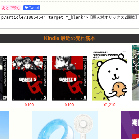
あとで読む
🐦Tweet
Kindle 最近の売れ筋本
¥100
¥100
¥1,210