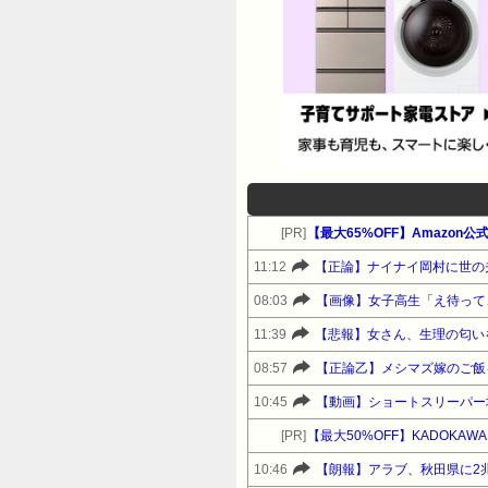
[PR]
11:12
【正論】ナイナイ岡村に世の
08:03
【画像】女子高生「え待って
11:39
【悲報】女さん、生理の匂い
08:57
【正論乙】メシマズ嫁のご飯
10:45
【動画】ショートスリーパー
[PR]
【最大50%OFF】KADOKAW
10:46
【朗報】アラブ、秋田県に2