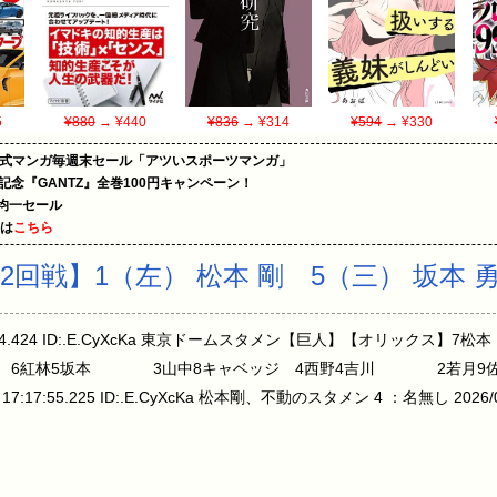
5
¥880
→ ¥440
¥836
→ ¥314
¥594
→ ¥330
on公式マンガ毎週末セール「アツいスポーツマンガ」
年記念『GANTZ』全巻100円キャンペーン！
円均一セール
めは
こちら
回戦】1（左） 松本 剛 5（三） 坂本 
17:17:44.424 ID:.E.CyXcKa 東京ドームスタメン【巨人】【
ク 6紅林5坂本 3山中8キャベッジ 4西野4吉川 2
17:17:55.225 ID:.E.CyXcKa 松本剛、不動のスタメン 4 ：名無し 2026/06/