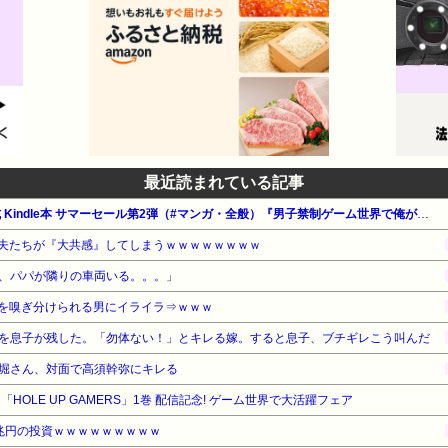
最近読まれている記事
【最大65%OFF】Amazon公式 Kindle本 サマーセール第2弾（#マンガ・全般）『男子禁制ゲーム世界で俺がやるべき唯一のこと』他
夫たちが『大共感』してしまうｗｗｗｗｗｗｗｗ
、パパが隣りの車両いる。。。」
を嗅ぎ分けられる男にイライラ⇒ｗｗｗ
を息子が残した。「勿体ない！」とキレる嫁。すると息子、ブチギレこう叫んだ
堀さん、対面で高須幹弥にキレる
A 「HOLE UP GAMERS」1巻 配信記念! ゲーム世界で大活躍フェア
兆円の投資ｗｗｗｗｗｗｗｗｗ