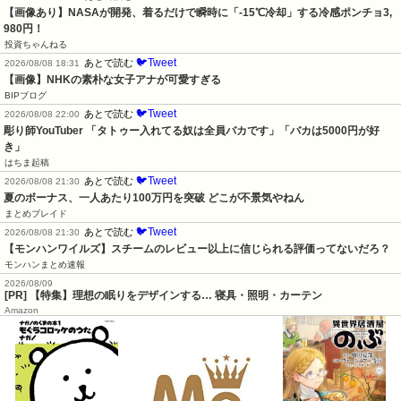
【画像あり】NASAが開発、着るだけで瞬時に「-15℃冷却」する冷感ポンチョ3,
980円！
投資ちゃんねる
🐦Tweet
あとで読む
2026/08/08 18:31
【画像】NHKの素朴な女子アナが可愛すぎる
BIPブログ
🐦Tweet
あとで読む
2026/08/08 22:00
彫り師YouTuber 「タトゥー入れてる奴は全員バカです」「バカは5000円が好
き」
はちま起稿
🐦Tweet
あとで読む
2026/08/08 21:30
夏のボーナス、一人あたり100万円を突破 どこが不景気やねん
まとめブレイド
🐦Tweet
あとで読む
2026/08/08 21:30
【モンハンワイルズ】スチームのレビュー以上に信じられる評価ってないだろ？
モンハンまとめ速報
2026/08/09
[PR] 【特集】理想の眠りをデザインする… 寝具・照明・カーテン
Amazon