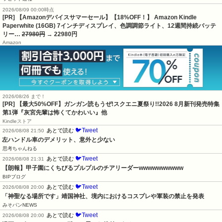
2026/08/09 00:00時点
[PR] 【Amazonデバイスサマーセール】【18%OFF！】 Amazon Kindle
Paperwhite (16GB) 7インチディスプレイ、色調調節ライト、12週間持続バッテ
リー…
27980円
→ 22980円
Amazon
2026/08/26 まで！
[PR] 【最大50%OFF】ガンガン読もうぜ!スクエニ夏祭り!!2026 8月新刊発売特集
第1弾『灰宮先輩は怖くてかわいい』他
Kindleストア
🐦Tweet
あとで読む
2026/08/08 21:50
左ハンドル車のデメリット、意外と少ない
思考ちゃんねる
🐦Tweet
あとで読む
2026/08/08 21:31
【朗報】甲子園にくちびるプルプルのチアリーダーwwwwwwwwww
BIPブログ
🐦Tweet
あとで読む
2026/08/08 20:00
「神聖なる場所です」靖国神社、境内におけるコスプレや軍装の禁止を発表
みそパンNEWS
🐦Tweet
あとで読む
2026/08/08 20:00