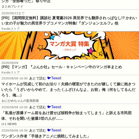
シカ「全部喰った」 祭り中止
まとめブレイド
2026/08/13まで
[PR] 【期間限定無料】講談社 夏電書2026 異世界でも翻弄されっぱなし!? かわい
い女の子が魅力の異世界ラブコメマンガ特集!『ダンジョンエルフ』他
Kindleストア
2026/08/09
[PR] 【マンガ】『ぶんか社』セール・キャンペーン中のマンガ本まとめ
Kindleストア
🐦Tweet
あとで読む
2026/08/08 19:39
マイホームが完成して初のお泊り！夫婦の寝室ができたのが嬉しくて嫁に抱きつ
いたら「うざいからやめて、まったくふざけんなよ、お前」俺（何をしてるんだ
ろう、俺…）
おにひめちゃんの監視部屋
🐦Tweet
あとで読む
2026/08/08 19:39
「私達が原爆ドーム前をあけ渡せば核戦争が始まってしまう」と訴える市民団
体、それを聞いた被爆3世の人が……
U-1 NEWS
🐦Tweet
あとで読む
2026/08/08 19:39
ワンダンス作者「手描きアニメに挑戦してみました」