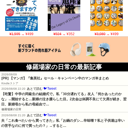
¥1,595
→ ¥499
¥924
→ ¥352
¥3,080
→ ¥499
修羅場家の日常の最新記事
2026/08/09
[PR] 【マンガ】『集英社』セール・キャンペーン中のマンガ本まとめ
Kindleストア
🐦Tweet
あとで読む
2026/08/08 22:20
【吃驚】中学の同級生の結婚式で。私「30分遅れてる」友人「何かあったのか
な」→開始すると…新婦の泣き腫らした目。2次会は体調不良にて欠席が続き、翌
日、新婦母から私の母経由で…
修羅場家の日常
🐦Tweet
あとで読む
2026/08/08 21:20
夫「これ食べたいから買ってきた」私「お鍋のダシ…辛味噌？私と子供達は辛い
の苦手なのに何で買ったの？」→すると…