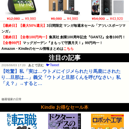
¥12,980
→ ¥9,980
¥6,980
→ ¥4,980
¥54,900
→ ¥43,920
【最終日】【最大50%還元】
3日間限定 マンガ毎週末セール「アツいスポーツマ
ンガ」
【最終日】【全巻100円均一】
集英社 創業100周年記念『GANTZ』全巻100円！
【全巻99円】
マッグガーデン『まもって守護月天！』99円均一！
Amazon・Kindleのセール情報まとめは
こちら
注目の記事
🐦Tweet
あとで読む
2026/06/03 17:20
【吃驚】私「実は…ウトメにイジメられたり馬鹿にされた
り…旦那は…」義父「ウトメと旦那くんを呼びなさい」私
「え？」→すると…
修羅場家の日常
Kindle お得なセール本