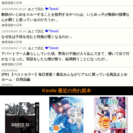
修羅場家の日常
🐦Tweet
あとで読む
2026/08/08 20:20
教師がいじめをスルーすることを批判するやつらは、いじめっ子が教師の指導な
んか聞くと思っているのだろうか…
修羅場家の日常
🐦Tweet
あとで読む
2026/08/08 19:20
なぜ女は子供を生むと性格が悪くなるのか…
修羅場家の日常
🐦Tweet
あとで読む
2026/08/08 17:20
アパートで一人暮らししていた頃、野良の子猫が入り込んできて、懐いて出て行
かなくなった。世話をしたら情が移り、結局飼うことになったが…
修羅場家の日常
2026/08/09
[PR] 【ベストセラー】毎日更新！最近みんながリアルに買っている商品まとめ
ホーム・日用品編
Amazon
Kindle 最近の売れ筋本