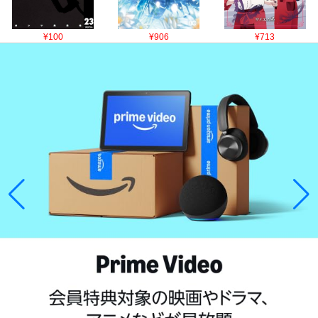
¥100
¥906
¥713