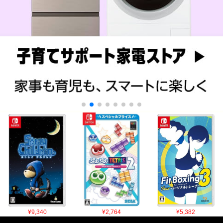
¥9,340
¥2,764
¥5,382