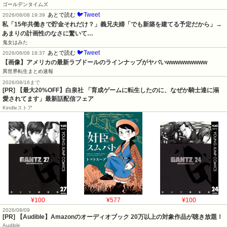
ゴールデンタイムズ
🐦Tweet
あとで読む
2026/08/08 19:39
私「15年共働きで貯金それだけ？」義兄夫婦「でも新築を建てる予定だから」→
あまりの計画性のなさに驚いて…
鬼女はみた
🐦Tweet
あとで読む
2026/08/08 18:37
【画像】アメリカの最新ラブドールのラインナップがヤバいwwwwwwwww
異世界転生まとめ速報
2026/08/16まで
[PR] 【最大20%OFF】白泉社 「育成ゲームに転生したのに、なぜか騎士達に溺
愛されてます」最新話配信フェア
Kindleストア
¥100
¥577
¥100
2026/08/09
[PR] 【Audible】Amazonのオーディオブック 20万以上の対象作品が聴き放題！
Audible