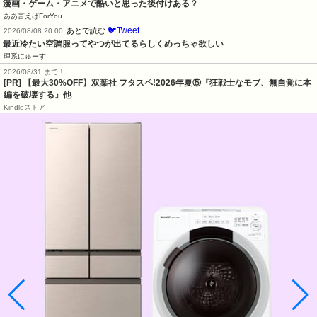
漫画・ゲーム・アニメで酷いと思った後付けある？
ああ言えばForYou
🐦Tweet
あとで読む
2026/08/08 20:00
最近冷たい空調服ってやつが出てるらしくめっちゃ欲しい
理系にゅーす
2026/08/31 まで！
[PR] 【最大30%OFF】双葉社 フタスペ!2026年夏⑤『狂戦士なモブ、無自覚に本
編を破壊する』他
Kindleストア