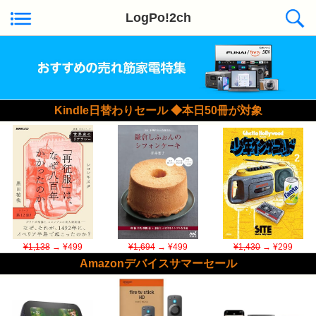
LogPo!2ch
Kindle日替わりセール ◆本日50冊が対象
¥1,138
→ ¥499
¥1,694
→ ¥499
¥1,430
→ ¥299
Amazonデバイスサマーセール