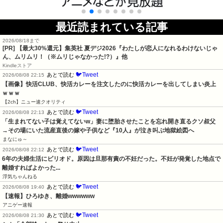
最近読まれている記事
2026/08/18まで
[PR]
【最大30%還元】集英社 夏デジ2026『わたしが恋人になれるわけないじゃ
ん、ムリムリ！（※ムリじゃなかった!?）』他
Kindleストア
🐦Tweet
あとで読む
2026/08/08 22:15
【画像】快活CLUB、快活カレーを注文したのに快活カレーを出してしまい炎上
ｗｗｗ
【2ch】ニュー速クオリティ
🐦Tweet
あとで読む
2026/08/08 22:13
「生まれてない子は覚えてないw」妻に堕胎させたことを忘れ開き直るクソ叔父
→その場にいた流産直後の嫁や子供など『10人』が泣き叫ぶ地獄絵図へ
まなにゅ～
🐦Tweet
あとで読む
2026/08/08 22:12
6年の夫婦生活にピリオド。原因は旦那有責の不妊だった。不妊が発覚した地点で
離婚すればよかった...
浮気ちゃんねる
🐦Tweet
あとで読む
2026/08/08 19:40
【速報】ひろゆき、離婚wwwwww
アニゲー速報
🐦Tweet
あとで読む
2026/08/08 21:30