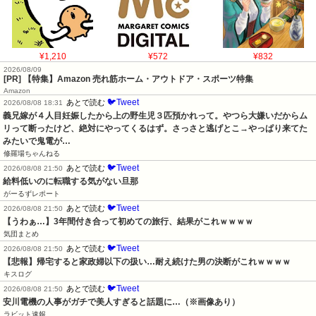
¥1,210
¥572
¥832
2026/08/09
[PR] 【特集】Amazon 売れ筋ホーム・アウトドア・スポーツ特集
Amazon
🐦Tweet
あとで読む
2026/08/08 18:31
義兄嫁が４人目妊娠したから上の野生児３匹預かれって。やつら大嫌いだからム
リって断ったけど、絶対にやってくるはず。さっさと逃げとこ→やっぱり来てた
みたいで鬼電が…
修羅場ちゃんねる
🐦Tweet
あとで読む
2026/08/08 21:50
給料低いのに転職する気がない旦那
がーるずレポート
🐦Tweet
あとで読む
2026/08/08 21:50
【うわぁ…】3年間付き合って初めての旅行、結果がこれｗｗｗｗ
気団まとめ
🐦Tweet
あとで読む
2026/08/08 21:50
【悲報】帰宅すると家政婦以下の扱い…耐え続けた男の決断がこれｗｗｗｗ
キスログ
🐦Tweet
あとで読む
2026/08/08 21:50
安川電機の人事がガチで美人すぎると話題に…（※画像あり）
ラビット速報