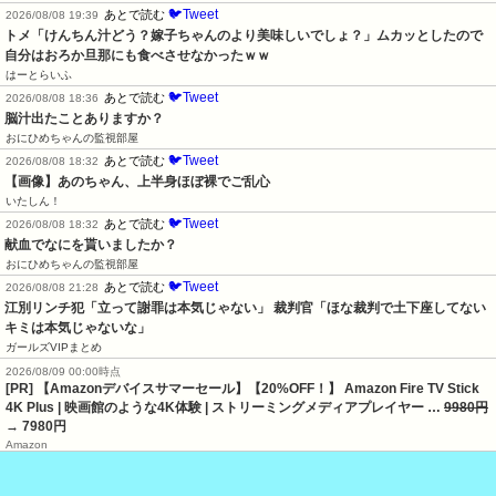
🐦Tweet
あとで読む
2026/08/08 19:39
トメ「けんちん汁どう？嫁子ちゃんのより美味しいでしょ？」ムカッとしたので
自分はおろか旦那にも食べさせなかったｗｗ
はーとらいふ
🐦Tweet
あとで読む
2026/08/08 18:36
脳汁出たことありますか？
おにひめちゃんの監視部屋
🐦Tweet
あとで読む
2026/08/08 18:32
【画像】あのちゃん、上半身ほぼ裸でご乱心
いたしん！
🐦Tweet
あとで読む
2026/08/08 18:32
献血でなにを貰いましたか？
おにひめちゃんの監視部屋
🐦Tweet
あとで読む
2026/08/08 21:28
江別リンチ犯「立って謝罪は本気じゃない」 裁判官「ほな裁判で土下座してない
キミは本気じゃないな」
ガールズVIPまとめ
2026/08/09 00:00時点
[PR] 【Amazonデバイスサマーセール】【20%OFF！】 Amazon Fire TV Stick
4K Plus | 映画館のような4K体験 | ストリーミングメディアプレイヤー …
9980円
→ 7980円
Amazon