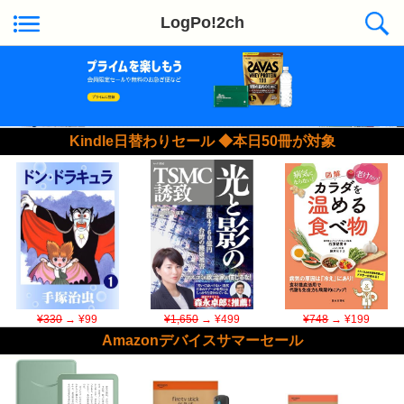
LogPo!2ch
Kindle日替わりセール ◆本日50冊が対象
¥330
→ ¥99
¥1,650
→ ¥499
¥748
→ ¥199
Amazonデバイスサマーセール