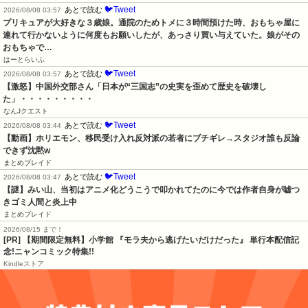
🐦Tweet
あとで読む
2026/08/08 03:57
プリキュアが大好きな３歳娘。通院のためトメに３時間預けた時、おもちゃ屋に
連れて行かないように何度もお願いしたが、あっさり買い与えていた。娘がその
おもちゃで…
はーとらいふ
🐦Tweet
あとで読む
2026/08/08 03:57
【激怒】中国外交部さん「日本が“三国志”の史実を歪めて歴史を破壊し
た」・・・・・・・・・
なんJクエスト
🐦Tweet
あとで読む
2026/08/08 03:44
【動画】ホリエモン、移民受け入れ反対派の若者にブチギレ→スタジオ誰も反論
できず沈黙w
まとめブレイド
🐦Tweet
あとで読む
2026/08/08 03:47
【謎】みい山、当初はアニメ化どうこうで叩かれてたのに今では作者自身が嘘つ
きゴミ人間と炎上中
まとめブレイド
2026/08/15 まで！
[PR] 【期間限定無料】小学館 『モラ夫から逃げたいだけだった』 単行本配信記
念!ニャンコミック特集!!
Kindleストア