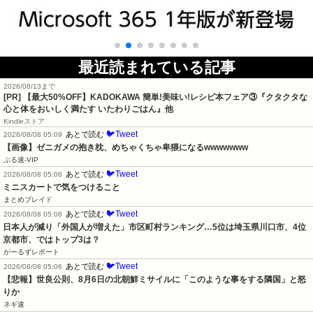
最近読まれている記事
2026/08/13まで
[PR] 【最大50%OFF】KADOKAWA 簡単!美味い!レシピ本フェア③『クタクタな
心と体をおいしく満たす いたわりごはん』他
Kindleストア
🐦Tweet
あとで読む
2026/08/08 05:09
【画像】ゼニガメの抱き枕、めちゃくちゃ卑猥になるwwwwwww
ぶる速-VIP
🐦Tweet
あとで読む
2026/08/08 05:06
ミニスカートで気をつけること
まとめブレイド
🐦Tweet
あとで読む
2026/08/08 05:08
日本人が減り「外国人が増えた」市区町村ランキング…5位は埼玉県川口市、4位
京都市、ではトップ3は？
がーるずレポート
🐦Tweet
あとで読む
2026/08/08 05:06
【悲報】世良公則、8月6日の北朝鮮ミサイルに「このような事をする隣国」と怒
りか
ネギ速