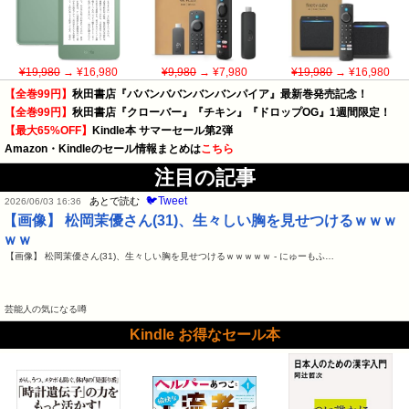
¥19,980
→ ¥16,980
¥9,980
→ ¥7,980
¥19,980
→ ¥16,980
【全巻99円】
秋田書店『ババンババンバンバンパイア』最新巻発売記念！
【全巻99円】
秋田書店『クローバー』『チキン』『ドロップOG』1週間限定！
【最大65%OFF】
Kindle本 サマーセール第2弾
Amazon・Kindleのセール情報まとめは
こちら
注目の記事
🐦Tweet
あとで読む
2026/06/03 16:36
【画像】 松岡茉優さん(31)、生々しい胸を見せつけるｗｗｗ
ｗｗ
【画像】 松岡茉優さん(31)、生々しい胸を見せつけるｗｗｗｗｗ - にゅーもふ…
芸能人の気になる噂
Kindle お得なセール本