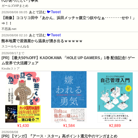
代があったという事実
ガールズVIPまとめ
🐦Tweet
あとで読む
2026/08/08 06:05
【画像】ココリコ田中「あかん、浜田メッチャ腹立つ奴やなぁ･････････せや！」
⇒！！
不思議.net
🐦Tweet
あとで読む
2026/08/08 02:10
熊本地震で居酒屋から温泉が湧き出るｗｗｗｗｗ
スコールちゃんねる
2026/08/17まで
[PR] 【最大50%OFF】KADOKAWA 「HOLE UP GAMERS」1巻 配信記念! ゲー
ム世界で大活躍フェア
Kindleストア
¥1,430
¥1,584
¥2,889
2026/08/08
[PR] 【マンガ】『アース・スター』高ポイント還元中のマンガまとめ