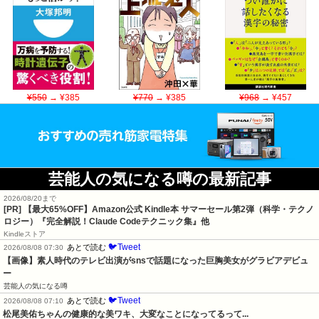
¥550
→ ¥385
¥770
→ ¥385
¥968
→ ¥457
芸能人の気になる噂の最新記事
2026/08/20まで
[PR]
【最大65%OFF】Amazon公式 Kindle本 サマーセール第2弾（科学・テクノ
ロジー）『完全解説！Claude Codeテクニック集』他
Kindleストア
🐦Tweet
あとで読む
2026/08/08 07:30
【画像】素人時代のテレビ出演がsnsで話題になった巨胸美女がグラビアデビュ
ー
芸能人の気になる噂
🐦Tweet
あとで読む
2026/08/08 07:10
松尾美佑ちゃんの健康的な美ワキ、大変なことになってるって...