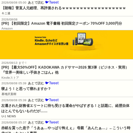
🐦Tweet
あとで読む
2026/08/08 05:00
【朗報】菅直人元総理、再評価されるｗｗｗｗｗｗｗｗｗｗｗｗｗｗｗｗｗｗ
キニ速
2026/08/08
[PR] 【初回限定】Amazon 電子書籍 初回限定クーポン 70%OFF 3,000円分
Amazon
2026/08/13 まで！
[PR]
【最大50%OFF】KADOKAWA カドサマー2026 第3弾（ビジネス・実用）
『世界一美味しい手抜きごはん』他
Kindleストア
🐦Tweet
あとで読む
2026/08/08 05:39
寝よう！と思って寝れますか？
基地沢直樹
🐦Tweet
あとで読む
2026/08/08 05:39
左遷された財務省エリートに待ち受ける運命がやばすぎる！と話題に、経歴自体
はとんでもないものだが……
U-1 NEWS
🐦Tweet
あとで読む
2026/08/08 05:37
赤紙を貰った息子「うあぁ…やっぱり怖えぇ」 母親「あんたぁ…」←こういう時