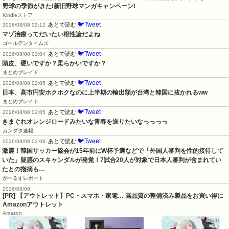
野球の季節がきた!新旧野球マンガキャンペーン!
Kindleストア
🐦Tweet
あとで読む
2026/08/08 02:12
マゾ治療ってだいたい根性論だよね
ゴールデンタイムズ
🐦Tweet
あとで読む
2026/08/08 02:04
頭皮、硬いですか？柔らかいですか？
まとめブレイド
🐦Tweet
あとで読む
2026/08/08 02:05
日本、高市円安ホクホクなのに上半期の輸出額が台湾と韓国に抜かれるww
まとめブレイド
🐦Tweet
あとで読む
2026/08/08 02:05
きまぐれオレンジロードみたいな青春を送りたいなっっっっ
カンダタ速報
🐦Tweet
あとで読む
2026/08/08 02:08
激震！韓国サッカー協会が15年前にW杯予選などで「外国人審判を性的接待して
いた」疑惑のスキャンダルが発覚！7試合20人が対象で日本人審判が含まれてい
たとの指摘も…
がーるずレポート
2026/08/08
[PR] 【アウトレット】PC・スマホ・家電… 高品質の整備済み製品をお買い得に
Amazonアウトレット
Amazon