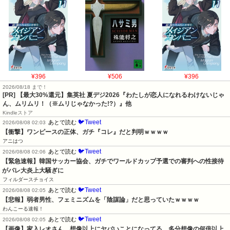
¥396
¥506
¥396
2026/08/18 まで！
[PR]
【最大30%還元】集英社 夏デジ2026『わたしが恋人になれるわけないじゃ
ん、ムリムリ！（※ムリじゃなかった!?）』他
Kindleストア
🐦Tweet
あとで読む
2026/08/08 02:03
【衝撃】ワンピースの正体、ガチ『コレ』だと判明ｗｗｗｗ
アニはつ
🐦Tweet
あとで読む
2026/08/08 02:06
【緊急速報】韓国サッカー協会、ガチでワールドカップ予選での審判への性接待
がバレ大炎上大騒ぎに
フィルダースチョイス
🐦Tweet
あとで読む
2026/08/08 02:05
【悲報】弱者男性、フェミニズムを「陰謀論」だと思っていたｗｗｗｗ
わんこーる速報！
🐦Tweet
あとで読む
2026/08/08 02:05
【画像】家入レオさん、想像以上にヤバいことになってる…多分想像の何倍以上