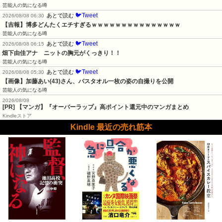
芸能人の気になる噂
🐦Tweet
あとで読む
2026/08/08 06:30
【吉報】博多どんたくエチすぎるｗｗｗｗｗｗｗｗｗｗｗｗｗｗｗ
芸能人の気になる噂
🐦Tweet
あとで読む
2026/08/08 06:15
畑下由佳アナ　ニットの胸元がくっきり！！
芸能人の気になる噂
🐦Tweet
あとで読む
2026/08/08 05:30
【画像】加藤あい(43)さん、バスタオル一枚の姿の自撮りを公開
芸能人の気になる噂
2026/08/08
[PR] 【マンガ】『オーバーラップ』高ポイント還元中のマンガまとめ
Kindleストア
Kindle 最近の売れ筋本