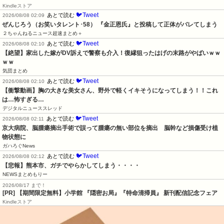
Kindleストア
🐦Tweet
あとで読む
2026/08/08 02:09
ぜんじろう（お笑いタレント･58） 『金正恩氏』と投稿して正体がバレてしまう
２ちゃんねるニュース超速まとめ＋
🐦Tweet
あとで読む
2026/08/08 02:10
【絶望】家出した嫁がDV訴えで警察も介入！復縁狙ったはげの末路がやばいｗｗ
ｗｗ
気団まとめ
🐦Tweet
あとで読む
2026/08/08 02:10
【衝撃動画】胸の大きな美女さん、野外で軽くイキそうになってしまう！！これ
は…怖すぎる…
デジタルニューススレッド
🐦Tweet
あとで読む
2026/08/08 02:11
京大病院、脳腫瘍摘出手術で誤って腫瘍の無い部位を摘出　脳幹など損傷受け植
物状態に
ガハろぐNews
🐦Tweet
あとで読む
2026/08/08 02:12
【悲報】熊本市、ガチでやらかしてしまう・・・・
NEWSまとめもりー
2026/08/17 まで！
[PR] 【期間限定無料】小学館 『隠密お局』『特命清掃員』 新刊配信記念フェア
Kindleストア