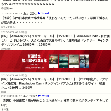
もヤバいｗｗｗｗｗｗｗｗｗｗｗｗｗｗ
不思議.net
🐦Tweet
あとで読む
2026/08/08 02:12
【号泣】初の日本代表で感情爆発「使わないんだったら呼ぶな！」福田正博さん
が涙の訴え・・・・・・・・・
なんJクエスト
2026/08/08 08:00時点
[PR] 【Amazonデバイスサマーセール】【15%OFF！】 Amazon Kindle - 目に優
しい、かさばらない、大きな画面で読みやすい、6週間持続バッテリー、6インチ
ディスプレイ…
19980円
→ 16980円
Amazon
2026/08/08 08:00時点
[PR] 【Amazonデバイスサマーセール】【31%OFF！】 【2023年度グッドデザ
イン賞受賞】Ring Indoor Cam (リング インドアカム) 第2世代 ホワイト | 軽量
小…
4980円
→ 3460円
Ring
🐦Tweet
あとで読む
2026/08/08 02:12
【悲報】中居正広「俺が来たことは内緒だべ」極秘で熊本でボランティアをして
いた
ネギ速