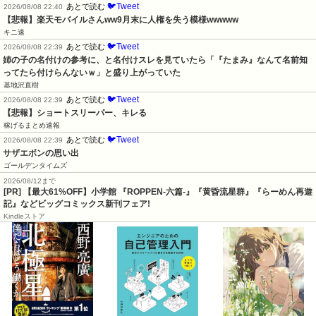
🐦Tweet
あとで読む
2026/08/08 22:40
【悲報】楽天モバイルさんww9月末に人権を失う模様wwwww
キニ速
🐦Tweet
あとで読む
2026/08/08 22:39
姉の子の名付けの参考に、と名付けスレを見ていたら「『たまみ』なんて名前知
ってたら付けらんないｗ」と盛り上がっていた
基地沢直樹
🐦Tweet
あとで読む
2026/08/08 22:39
【悲報】ショートスリーパー、キレる
稼げるまとめ速報
🐦Tweet
あとで読む
2026/08/08 22:39
サザエボンの思い出
ゴールデンタイムズ
2026/08/12まで
[PR] 【最大61%OFF】小学館 『ROPPEN-六篇-』『黄昏流星群』『らーめん再遊
記』などビッグコミックス新刊フェア!
Kindleストア