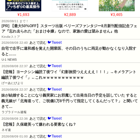
¥1,693
¥2,889
¥3,465
2026/08/11 まで！
[PR] 【最大50%OFF】スターツ出版 ベリーズファンタジー8月新刊配信記念フェ
ア『忘れ去られた「おまけ令嬢」なので、家族の愛は望みません』他
Kindleストア
🐦Tweet
あとで読む
2026/08/08 22:40
自宅で左手に違和感を覚えた開業医、その日のうちに両足が動かなくなり入院す
ると……
U-1 NEWS
🐦Tweet
あとで読む
2026/08/08 22:37
【悲報】ヨークシン編読了後ワイ「幻影旅団つええええ！！！」→キメラアント
編読了後ワイ「」←これｗｗｗｗｗｗｗｗｗｗｗ
げーあにびより
🐦Tweet
あとで読む
2026/08/08 22:37
妹が結婚することになり義実家にお邪魔して出発当日の予定を話していた すると
義兄嫁が「北海道って、ご祝儀1万8千円って指定してくるんだって？」 と聞いて
きて…
ラブラドール速報
🐦Tweet
あとで読む
2026/08/08 22:36
【悲報】久保建英って嫌われる要素なくね？
ネギ速
🐦Tweet
あとで読む
2026/08/09 01:00