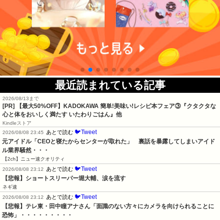
最近読まれている記事
2026/08/13まで
[PR] 【最大50%OFF】KADOKAWA 簡単!美味い!レシピ本フェア③『クタクタな
心と体をおいしく満たす いたわりごはん』他
Kindleストア
🐦Tweet
あとで読む
2026/08/08 23:45
元アイドル「CEOと寝たからセンターが取れた」　裏話を暴露してしまいアイド
ル業界騒然・・・
【2ch】ニュー速クオリティ
🐦Tweet
あとで読む
2026/08/08 23:12
【悲報】ショートスリーパー堀大輔、涙を流す
ネギ速
🐦Tweet
あとで読む
2026/08/08 23:12
【悲報】テレ東・田中瞳アナさん「面識のない方々にカメラを向けられることに
恐怖」・・・・・・・・・