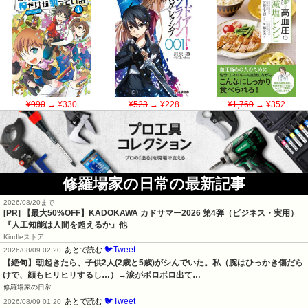
¥990
→ ¥330
¥523
→ ¥228
¥1,760
→ ¥352
修羅場家の日常の最新記事
2026/08/20まで
[PR]
【最大50%OFF】KADOKAWA カドサマー2026 第4弾（ビジネス・実用）
『人工知能は人間を超えるか』他
Kindleストア
🐦Tweet
あとで読む
2026/08/09 02:20
【絶句】朝起きたら、子供2人(2歳と5歳)がシんでいた。私（腕はひっかき傷だら
けで、顔もヒリヒリするし…）→涙がボロボロ出て…
修羅場家の日常
🐦Tweet
あとで読む
2026/08/09 01:20