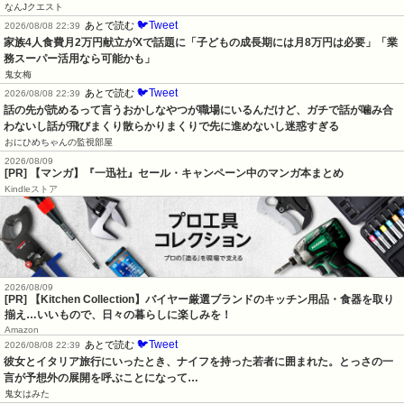
なんJクエスト
🐦Tweet
あとで読む
2026/08/08 22:39
家族4人食費月2万円献立がXで話題に「子どもの成長期には月8万円は必要」「業
務スーパー活用なら可能かも」
鬼女梅
🐦Tweet
あとで読む
2026/08/08 22:39
話の先が読めるって言うおかしなやつが職場にいるんだけど、ガチで話が噛み合
わないし話が飛びまくり散らかりまくりで先に進めないし迷惑すぎる
おにひめちゃんの監視部屋
2026/08/09
[PR] 【マンガ】『一迅社』セール・キャンペーン中のマンガ本まとめ
Kindleストア
2026/08/09
[PR] 【Kitchen Collection】バイヤー厳選ブランドのキッチン用品・食器を取り
揃え…いいもので、日々の暮らしに楽しみを！
Amazon
🐦Tweet
あとで読む
2026/08/08 22:39
彼女とイタリア旅行にいったとき、ナイフを持った若者に囲まれた。とっさの一
言が予想外の展開を呼ぶことになって…
鬼女はみた