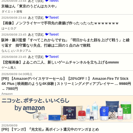
🐦Tweet
あとで読む
2026/08/08 23:44
京極はん「東京のうどんはカスや」
ダイエット速報
🐦Tweet
あとで読む
2026/08/08 23:44
【画像】ノンフライヤーで手羽先の唐揚げ作ったったったｗｗｗｗｗｗｗ
はーとログ
🐦Tweet
あとで読む
2026/08/08 23:45
阪神・藤川監督「すべてこれからですね」「明日からまた顔を上げて戦う」と繰
り返す　拙守重なり失点、打線は二回の１点のみで敗戦
なんじぇいスタジアム
🐦Tweet
あとで読む
2026/08/08 23:45
【悲報画像】よゐこの二人、新しいゲームチャンネルを立ち上げるwwww
ゲーム魔人
2026/08/09 04:00時点
[PR] 【Amazonデバイスサマーセール】【20%OFF！】 Amazon Fire TV Stick
4K Plus | 映画館のような4K体験 | ストリーミングメディアプレイヤー …
9980円
→ 7980円
Amazon
2026/08/09
[PR] 【マンガ】『光文社』高ポイント還元中のマンガまとめ