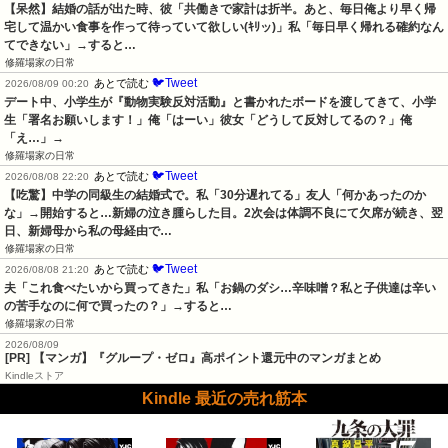
【呆然】結婚の話が出た時、彼「共働きで家計は折半。あと、毎日俺より早く帰
宅して温かい食事を作って待っていて欲しい(ｷﾘッ)」私「毎日早く帰れる確約なん
てできない」→すると…
修羅場家の日常
🐦Tweet
あとで読む
2026/08/09 00:20
デート中、小学生が『動物実験反対活動』と書かれたボードを渡してきて、小学
生「署名お願いします！」俺「はーい」彼女「どうして反対してるの？」俺
「え…」→
修羅場家の日常
🐦Tweet
あとで読む
2026/08/08 22:20
【吃驚】中学の同級生の結婚式で。私「30分遅れてる」友人「何かあったのか
な」→開始すると…新婦の泣き腫らした目。2次会は体調不良にて欠席が続き、翌
日、新婦母から私の母経由で…
修羅場家の日常
🐦Tweet
あとで読む
2026/08/08 21:20
夫「これ食べたいから買ってきた」私「お鍋のダシ…辛味噌？私と子供達は辛い
の苦手なのに何で買ったの？」→すると…
修羅場家の日常
2026/08/09
[PR] 【マンガ】『グループ・ゼロ』高ポイント還元中のマンガまとめ
Kindleストア
Kindle 最近の売れ筋本