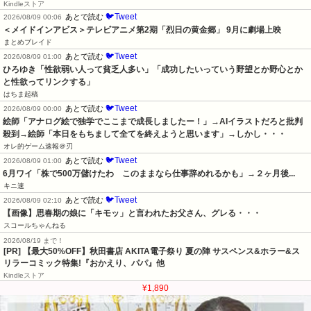
Kindleストア
🐦Tweet
あとで読む
2026/08/09 00:06
＜メイドインアビス＞テレビアニメ第2期「烈日の黄金郷」 9月に劇場上映
まとめブレイド
🐦Tweet
あとで読む
2026/08/09 01:00
ひろゆき「性欲弱い人って貧乏人多い」「成功したいっていう野望とか野心とか
と性欲ってリンクする」
はちま起稿
🐦Tweet
あとで読む
2026/08/09 00:00
絵師「アナログ絵で独学でここまで成長しましたー！」→AIイラストだろと批判
殺到→絵師「本日をもちまして全てを終えようと思います」→しかし・・・
オレ的ゲーム速報＠刃
🐦Tweet
あとで読む
2026/08/09 01:00
6月ワイ「株で500万儲けたわ　このままなら仕事辞めれるかも」→２ヶ月後...
キニ速
🐦Tweet
あとで読む
2026/08/09 02:10
【画像】思春期の娘に「キモッ」と言われたお父さん、グレる・・・
スコールちゃんねる
2026/08/19 まで！
[PR] 【最大50%OFF】秋田書店 AKITA電子祭り 夏の陣 サスペンス&ホラー&ス
リラーコミック特集!『おかえり、パパ』他
Kindleストア
¥1,890