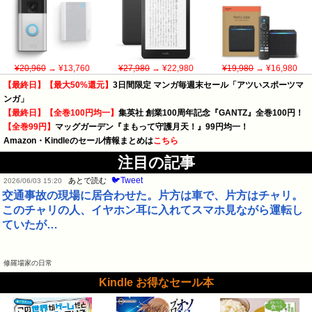
¥20,960
→ ¥13,760
¥27,980
→ ¥22,980
¥19,980
→ ¥16,980
【最終日】【最大50%還元】
3日間限定 マンガ毎週末セール「アツいスポーツマ
ンガ」
【最終日】【全巻100円均一】
集英社 創業100周年記念『GANTZ』全巻100円！
【全巻99円】
マッグガーデン『まもって守護月天！』99円均一！
Amazon・Kindleのセール情報まとめは
こちら
注目の記事
🐦Tweet
あとで読む
2026/06/03 15:20
交通事故の現場に居合わせた。片方は車で、片方はチャリ。
このチャリの人、イヤホン耳に入れてスマホ見ながら運転し
ていたが…
修羅場家の日常
Kindle お得なセール本