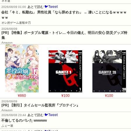
ネギ速
🐦Tweet
あとで読む
2026/08/09 01:00
会社「キミ、転勤ね」 男性社員「なら辞めますわ」 → 凄いことになるｗｗｗｗ
ｗｗ
オレ的ゲーム速報＠刃
2026/08/09
[PR] 【特集】ポータブル電源・トイレ… 今日の備え、明日の安心 防災グッズ特
集
Amazon
¥860
¥100
¥100
2026/08/09
[PR] 【割引】タイムセール監視所『プロテイン』
Amazon
🐦Tweet
あとで読む
2026/08/08 23:44
不倫してるのバレた wwwww
ふぇー速