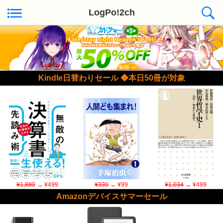
LogPo!2ch
Kindle日替わりセール ◆本日50冊が対象
¥1,880
→ ¥499
¥330
→ ¥99
¥1,034
→ ¥499
Amazonデバイスサマーセール