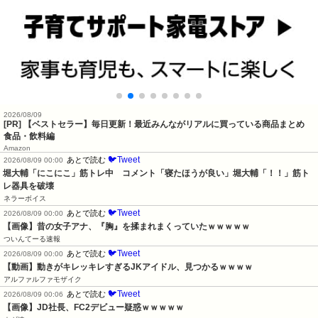
2026/08/09
[PR] 【ベストセラー】毎日更新！最近みんながリアルに買っている商品まとめ
食品・飲料編
Amazon
🐦Tweet
あとで読む
2026/08/09 00:00
堀大輔「にこにこ」筋トレ中　コメント「寝たほうが良い」堀大輔「！！」筋ト
レ器具を破壊
ネラーボイス
🐦Tweet
あとで読む
2026/08/09 00:00
【画像】昔の女子アナ、『胸』を揉まれまくっていたｗｗｗｗｗ
ついんてーる速報
🐦Tweet
あとで読む
2026/08/09 00:00
【動画】動きがキレッキレすぎるJKアイドル、見つかるｗｗｗｗ
アルファルファモザイク
🐦Tweet
あとで読む
2026/08/09 00:06
【画像】JD社長、FC2デビュー疑惑ｗｗｗｗｗ