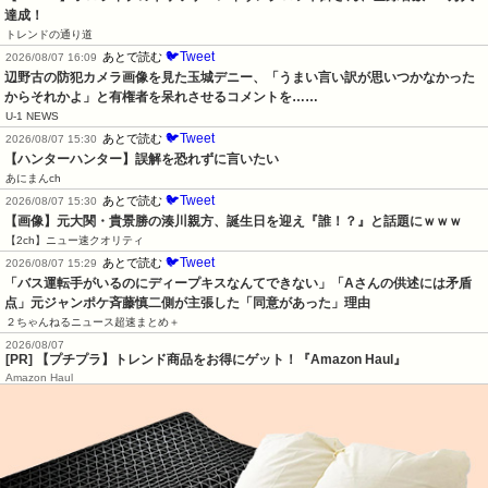
達成！
トレンドの通り道
🐦Tweet
あとで読む
2026/08/07 16:09
辺野古の防犯カメラ画像を見た玉城デニー、「うまい言い訳が思いつかなかった
からそれかよ」と有権者を呆れさせるコメントを……
U-1 NEWS
🐦Tweet
あとで読む
2026/08/07 15:30
【ハンターハンター】誤解を恐れずに言いたい
あにまんch
🐦Tweet
あとで読む
2026/08/07 15:30
【画像】元大関・貴景勝の湊川親方、誕生日を迎え『誰！？』と話題にｗｗｗ
【2ch】ニュー速クオリティ
🐦Tweet
あとで読む
2026/08/07 15:29
「バス運転手がいるのにディープキスなんてできない」「Aさんの供述には矛盾
点」元ジャンポケ斉藤慎二側が主張した「同意があった」理由
２ちゃんねるニュース超速まとめ＋
2026/08/07
[PR] 【プチプラ】トレンド商品をお得にゲット！『Amazon Haul』
Amazon Haul