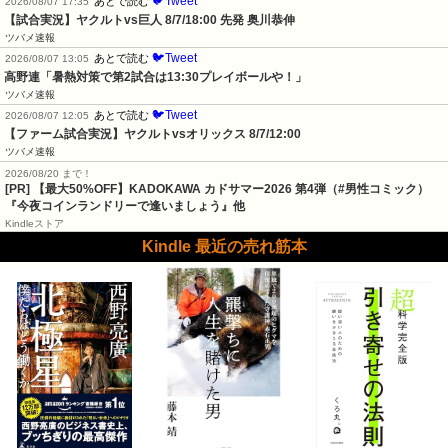
🐦Tweet
あとで読む
2026/08/07 17:35
【試合実況】ヤクルトvs巨人 8/7/18:00 先発 奥川恭伸
ツバメ速報
🐦Tweet
あとで読む
2026/08/07 13:05
高野連「暑熱対策で第2試合は13:30プレイボールや！」
ツバメ速報
🐦Tweet
あとで読む
2026/08/07 12:05
【ファーム試合実況】ヤクルトvsオリックス 8/7/12:00
ツバメ速報
2026/08/20 まで！
[PR]
【最大50%OFF】KADOKAWA カドサマー2026 第4弾（#男性コミック）
『今夜コインランドリーで逢いましょう』他
Kindleストア
Kindle 最近の売れ筋本