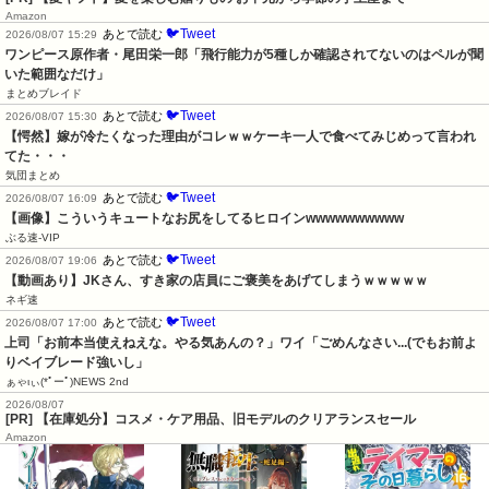
Amazon
🐦Tweet
あとで読む
2026/08/07 15:29
ワンピース原作者・尾田栄一郎「飛行能力が5種しか確認されてないのはペルが聞
いた範囲なだけ」
まとめブレイド
🐦Tweet
あとで読む
2026/08/07 15:30
【愕然】嫁が冷たくなった理由がコレｗｗケーキ一人で食べてみじめって言われ
てた・・・
気団まとめ
🐦Tweet
あとで読む
2026/08/07 16:09
【画像】こういうキュートなお尻をしてるヒロインwwwwwwwwww
ぶる速-VIP
🐦Tweet
あとで読む
2026/08/07 19:06
【動画あり】JKさん、すき家の店員にご褒美をあげてしまうｗｗｗｗｗ
ネギ速
🐦Tweet
あとで読む
2026/08/07 17:00
上司「お前本当使えねえな。やる気あんの？」ワイ「ごめんなさい...(でもお前よ
りベイブレード強いし」
ぁゃιぃ(*ﾟーﾟ)NEWS 2nd
2026/08/07
[PR] 【在庫処分】コスメ・ケア用品、旧モデルのクリアランスセール
Amazon