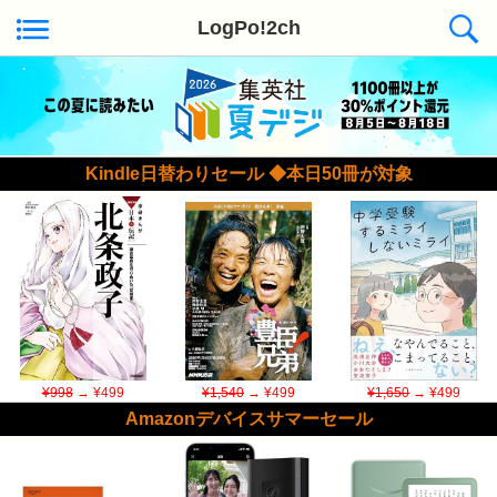
LogPo!2ch
Kindle日替わりセール ◆本日50冊が対象
¥998
→ ¥499
¥1,540
→ ¥499
¥1,650
→ ¥499
Amazonデバイスサマーセール