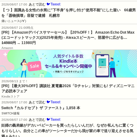
🐦Tweet
あとで読む
2026/08/07 17:00
【 つ 】面識ある女性の水筒に"下半身"を押し付け"使用不能"にした疑い　66歳男
を「器物損壊」容疑で逮捕　札幌市
痛いニュース(ﾉ∀`)
2026/08/07 21:00時点
[PR] 【Amazonデバイスサマーセール】【20%OFF！】 Amazon Echo Dot Max
(エコードットマックス)(2025年発売) - Alexaスピーカー、部屋中に広がる…
14980円
→ 11980円
Amazon
2026/08/13 まで！
[PR] 【最大30%OFF】講談社 夏電書2026「Dチャレ」対策にも! ディズニーマニ
ア必読本フェア
Kindleストア
🐦Tweet
あとで読む
2026/08/07 17:00
Switch『カルドセプト ザ ファースト』1,858 本
SWITCH速報
🐦Tweet
あとで読む
2026/08/07 17:00
妊婦の義弟嫁がデカいベビーカーを買ったらしいんだが、なぜか私んちに置くつ
もりらしい。自分とこの車がツーシーターだから我が家の車で送り迎えさせる気
満々みたい…