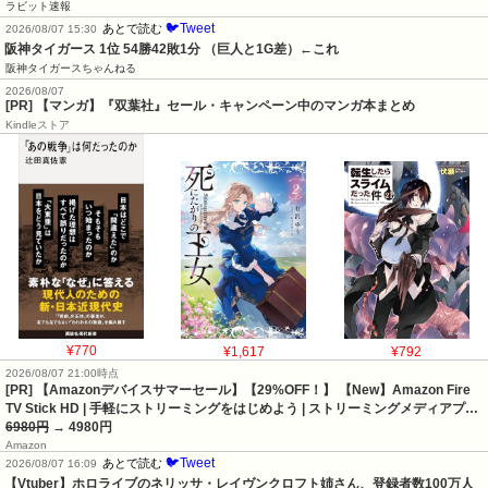
ラビット速報
🐦Tweet
あとで読む
2026/08/07 15:30
阪神タイガース 1位 54勝42敗1分 （巨人と1G差）←これ
阪神タイガースちゃんねる
2026/08/07
[PR] 【マンガ】『双葉社』セール・キャンペーン中のマンガ本まとめ
Kindleストア
¥770
¥1,617
¥792
2026/08/07 21:00時点
[PR] 【Amazonデバイスサマーセール】【29%OFF！】 【New】Amazon Fire
TV Stick HD | 手軽にストリーミングをはじめよう | ストリーミングメディアプ…
6980円
→ 4980円
Amazon
🐦Tweet
あとで読む
2026/08/07 16:09
【Vtuber】ホロライブのネリッサ・レイヴンクロフト姉さん、登録者数100万人