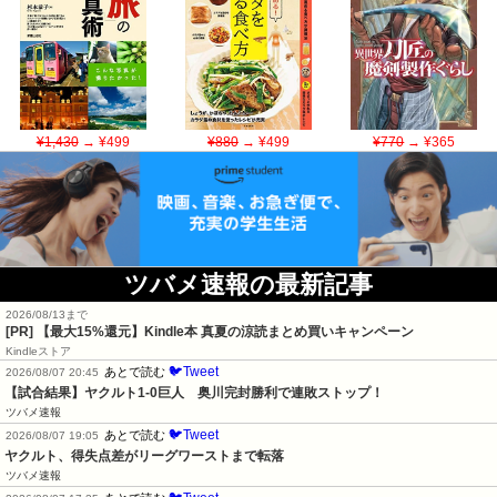
¥1,430
→ ¥499
¥880
→ ¥499
¥770
→ ¥365
ツバメ速報の最新記事
2026/08/13まで
[PR]
【最大15%還元】Kindle本 真夏の涼読まとめ買いキャンペーン
Kindleストア
🐦Tweet
あとで読む
2026/08/07 20:45
【試合結果】ヤクルト1-0巨人　奥川完封勝利で連敗ストップ！
ツバメ速報
🐦Tweet
あとで読む
2026/08/07 19:05
ヤクルト、得失点差がリーグワーストまで転落
ツバメ速報