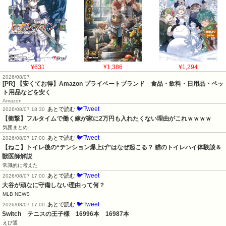
¥631
¥1,386
¥1,294
2026/08/07
[PR] 【安くてお得】Amazon プライベートブランド 食品・飲料・日用品・ペッ
ト用品などを安く
Amazon
🐦Tweet
あとで読む
2026/08/07 18:30
【衝撃】フルタイムで働く嫁が家に2万円も入れたくない理由がこれｗｗｗｗ
気団まとめ
🐦Tweet
あとで読む
2026/08/07 17:00
【ねこ】トイレ後の“テンション爆上げ”はなぜ起こる？ 猫のトイレハイ体験談＆
獣医師解説
常識的に考えた
🐦Tweet
あとで読む
2026/08/07 17:00
大谷が頑なに守備しない理由って何？
MLB NEWS
🐦Tweet
あとで読む
2026/08/07 17:00
Switch　テニスの王子様　16996本　16987本
えび通