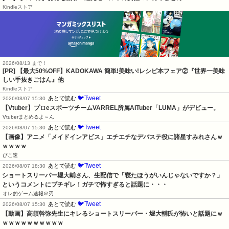
Kindleストア
2026/08/13 まで！
[PR] 【最大50%OFF】KADOKAWA 簡単!美味い!レシピ本フェア②『世界一美味
しい手抜きごはん』他
Kindleストア
🐦Tweet
あとで読む
2026/08/07 15:30
【Vtuber】プロeスポーツチームVARREL所属AITuber「LUMA」がデビュー。
Vtuberまとめるよ～ん
🐦Tweet
あとで読む
2026/08/07 15:30
【画像】アニメ「メイドインアビス」エチエチなデバステ役に諸星すみれさんｗ
ｗｗｗｗ
ぴこ速
🐦Tweet
あとで読む
2026/08/07 18:30
ショートスリーパー堀大輔さん、生配信で「寝たほうがいんじゃないですか？」
というコメントにブチギレ！ガチで怖すぎると話題に・・・
オレ的ゲーム速報＠刃
🐦Tweet
あとで読む
2026/08/07 15:30
【動画】高須幹弥先生にキレるショートスリーパー・堀大輔氏が怖いと話題にｗ
ｗｗｗｗｗｗｗｗｗｗ