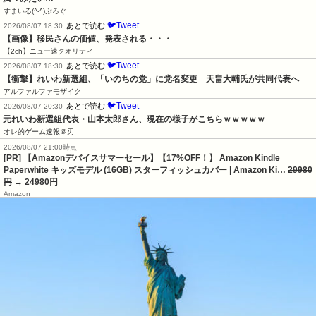
すまいる(^-^)ぶろぐ
🐦Tweet
あとで読む
2026/08/07 18:30
【画像】移民さんの価値、発表される・・・
【2ch】ニュー速クオリティ
🐦Tweet
あとで読む
2026/08/07 18:30
【衝撃】れいわ新選組、「いのちの党」に党名変更　天畠大輔氏が共同代表へ
アルファルファモザイク
🐦Tweet
あとで読む
2026/08/07 20:30
元れいわ新選組代表・山本太郎さん、現在の様子がこちらｗｗｗｗｗ
オレ的ゲーム速報＠刃
2026/08/07 21:00時点
[PR] 【Amazonデバイスサマーセール】【17%OFF！】 Amazon Kindle
Paperwhite キッズモデル (16GB) スターフィッシュカバー | Amazon Ki…
29980
円
→ 24980円
Amazon