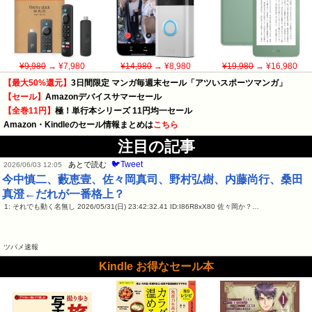
¥9,980
→ ¥7,980
¥14,980
→ ¥8,980
¥19,980
→ ¥16,980
【最大50%還元】
3日間限定 マンガ毎週末セール「アツいスポーツマンガ」
【セール】
Amazonデバイスサマーセール
【全巻11円】
極！単行本シリーズ 11円均一セール
Amazon・Kindleのセール情報まとめは
こちら
注目の記事
🐦Tweet
あとで読む
2026/06/03 12:05
今中慎二、藪恵壹、佐々岡真司、野村弘樹、内藤尚行、桑田
真澄←だれが一番格上？
1: それでも動く名無し 2026/05/31(日) 23:42:32.41 ID:I86R8xX80 佐々岡か？…
ツバメ速報
Kindle お得なセール本