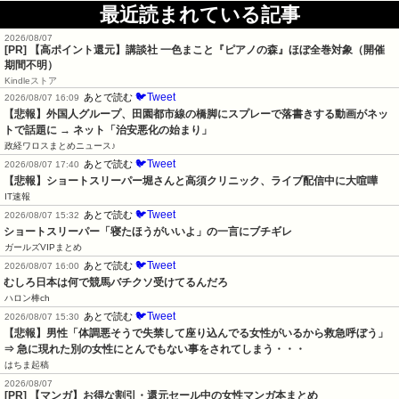
最近読まれている記事
2026/08/07
[PR]
【高ポイント還元】講談社 一色まこと『ピアノの森』ほぼ全巻対象（開催
期間不明）
Kindleストア
🐦Tweet
あとで読む
2026/08/07 16:09
【悲報】外国人グループ、田園都市線の橋脚にスプレーで落書きする動画がネッ
トで話題に → ネット「治安悪化の始まり」
政経ワロスまとめニュース♪
🐦Tweet
あとで読む
2026/08/07 17:40
【悲報】ショートスリーパー堀さんと高須クリニック、ライブ配信中に大喧嘩
IT速報
🐦Tweet
あとで読む
2026/08/07 15:32
ショートスリーパー「寝たほうがいいよ」の一言にブチギレ
ガールズVIPまとめ
🐦Tweet
あとで読む
2026/08/07 16:00
むしろ日本は何で競馬バチクソ受けてるんだろ
ハロン棒ch
🐦Tweet
あとで読む
2026/08/07 15:30
【悲報】男性「体調悪そうで失禁して座り込んでる女性がいるから救急呼ぼう」
⇒ 急に現れた別の女性にとんでもない事をされてしまう・・・
はちま起稿
2026/08/07
[PR] 【マンガ】お得な割引・還元セール中の女性マンガ本まとめ