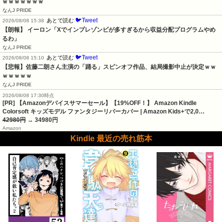
ｗｗｗｗｗｗｗ
なんJ PRIDE
🐦Tweet
あとで読む
2026/08/08 15:38
【朗報】 イーロン「Xでインプレゾンビが多すぎるから収益分配プログラムやめ
るわ」
なんJ PRIDE
🐦Tweet
あとで読む
2026/08/08 15:10
【悲報】佐藤二朗さん主演の「踊る」スピンオフ作品、結局撮影中止が決定ｗｗ
ｗｗｗｗｗ
なんJ PRIDE
2026/08/08 17:30時点
[PR] 【Amazonデバイスサマーセール】【19%OFF！】 Amazon Kindle
Colorsoft キッズモデル ファンタジーリバーカバー | Amazon Kids+で2,0…
42980円
→ 34980円
Amazon
Kindle 最近の売れ筋本