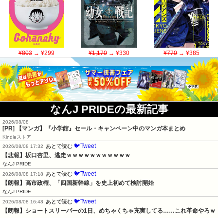
¥803
→ ¥299
¥1,170
→ ¥330
¥770
→ ¥385
なんJ PRIDEの最新記事
2026/08/08
[PR] 【マンガ】『小学館』セール・キャンペーン中のマンガ本まとめ
Kindleストア
🐦Tweet
あとで読む
2026/08/08 17:32
【悲報】坂口杏里、逃走ｗｗｗｗｗｗｗｗｗｗｗ
なんJ PRIDE
🐦Tweet
あとで読む
2026/08/08 17:18
【朗報】高市政権、「四国新幹線」を史上初めて検討開始
なんJ PRIDE
🐦Tweet
あとで読む
2026/08/08 16:48
【朗報】ショートスリーパーの1日、めちゃくちゃ充実してる……これ革命やろｗ