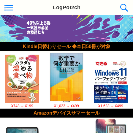
LogPo!2ch
Kindle日替わりセール ◆本日50冊が対象
¥748
→ ¥199
¥1,023
→ ¥499
¥1,628
→ ¥499
Amazonデバイスサマーセール