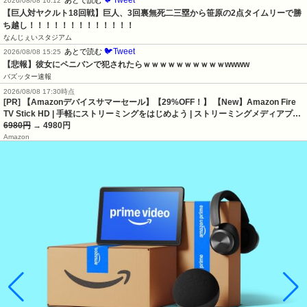
🐦Tweet
あとで読む
2026/08/08 16:12
【巨人対ヤクルト18回戦】巨人、3回裏無死二三塁から笹原の2点タイムリーで勝
ち越し！！！！！！！！！！！！！
なんじぇいスタジアム
🐦Tweet
あとで読む
2026/08/08 15:25
【悲報】彼女にペニバンで犯されたらｗｗｗｗｗｗｗｗｗｗwwww
バズッター速報
2026/08/08 17:30時点
[PR] 【Amazonデバイスサマーセール】【29%OFF！】 【New】Amazon Fire
TV Stick HD | 手軽にストリーミングをはじめよう | ストリーミングメディアプ…
6980円
→ 4980円
Amazon