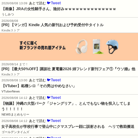
🐦Tweet
あとで読む
2026/08/08 13:09
【画像】JRAの女性騎手さん、陰好みｗｗｗｗｗｗｗｗｗｗｗｗｗｗ
うしみつ
2026/08/08
[PR] 【マンガ】Kindle 人気の新刊および予約受付中タイトル
Kindleストア
2026/08/14 まで！
[PR] 【最大50%OFF】講談社 夏電書2026 姉フレンド新刊フェア①『ウソ婚』他
Kindleストア
🐦Tweet
あとで読む
2026/08/08 13:00
【VTuber】柘榴シロ「その男はやめなさい」
VTuberNews
🐦Tweet
あとで読む
2026/08/08 14:12
【物議】沖縄の大型パーク「ジャングリア」、とんでもない物を投入してしま
う！！！！！
NEWSまとめもりー
🐦Tweet
あとで読む
2026/08/08 14:12
女子高校生が学校行事で登山中にクマスプレー顔に誤射される　ヘリで救助搬送
ゴールデンタイムズ