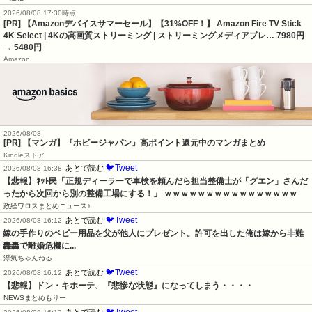
2026/08/08 17:30時点
[PR] 【Amazonデバイスサマーセール】【31%OFF！】 Amazon Fire TV Stick
4K Select | 4Kの高画質ストリーミング | ストリーミングメディアプレ…
7980円
→ 5480円
Amazon
2026/08/08
[PR] 【マンガ】『ホビージャパン』高ポイント還元中のマンガまとめ
Kindleストア
🐦Tweet
あとで読む
2026/08/08 16:38
【悲報】ﾈｯﾄ民「正規ディーラーで車検を頼んだら担当整備士が「グエン」さんだ
ったから次回から別の整備工場にする！」 ｗｗｗｗｗｗｗｗｗｗｗｗｗｗｗｗ
政経ワロスまとめニュース♪
🐦Tweet
あとで読む
2026/08/08 16:12
嫁の手作りのベビー用品を父が他人にプレゼント。許可を出した俺は嫁から非難
轟轟で離婚危機に...
浮気ちゃんねる
🐦Tweet
あとで読む
2026/08/08 16:12
【悲報】ドン・キホーテ、『悲惨な状態』になってしまう・・・・
NEWSまとめもりー