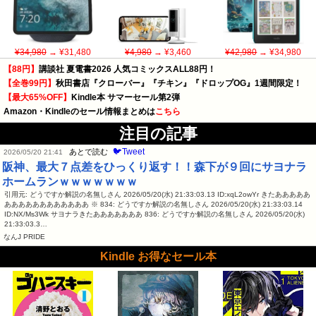
¥34,980
→ ¥31,480
¥4,980
→ ¥3,460
¥42,980
→ ¥34,980
【88円】
講談社 夏電書2026 人気コミックスALL88円！
【全巻99円】
秋田書店『クローバー』『チキン』『ドロップOG』1週間限定！
【最大65%OFF】
Kindle本 サマーセール第2弾
Amazon・Kindleのセール情報まとめは
こちら
注目の記事
🐦Tweet
あとで読む
2026/05/20 21:41
阪神、最大７点差をひっくり返す！！森下が９回にサヨナラ
ホームランｗｗｗｗｗｗｗ
引用元: どうですか解説の名無しさん 2026/05/20(水) 21:33:03.13 ID:xqL2owYr きたあああああ
ああああああああああああ ※ 834: どうですか解説の名無しさん 2026/05/20(水) 21:33:03.14
ID:NX/Ms3Wk サヨナラきたあああああああ 836: どうですか解説の名無しさん 2026/05/20(水)
21:33:03.3…
なんJ PRIDE
Kindle お得なセール本