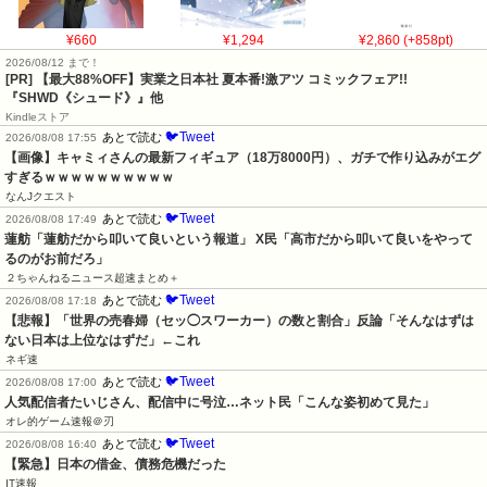
¥660
¥1,294
¥2,860 (+858pt)
2026/08/12 まで！
[PR] 【最大88%OFF】実業之日本社 夏本番!激アツ コミックフェア!!
『SHWD《シュード》』他
Kindleストア
🐦Tweet
あとで読む
2026/08/08 17:55
【画像】キャミィさんの最新フィギュア（18万8000円）、ガチで作り込みがエグ
すぎるｗｗｗｗｗｗｗｗｗｗ
なんJクエスト
🐦Tweet
あとで読む
2026/08/08 17:49
蓮舫「蓮舫だから叩いて良いという報道」 X民「高市だから叩いて良いをやって
るのがお前だろ」
２ちゃんねるニュース超速まとめ＋
🐦Tweet
あとで読む
2026/08/08 17:18
【悲報】「世界の売春婦（セッ◯スワーカー）の数と割合」反論「そんなはずは
ない日本は上位なはずだ」←これ
ネギ速
🐦Tweet
あとで読む
2026/08/08 17:00
人気配信者たいじさん、配信中に号泣…ネット民「こんな姿初めて見た」
オレ的ゲーム速報＠刃
🐦Tweet
あとで読む
2026/08/08 16:40
【緊急】日本の借金、債務危機だった
IT速報