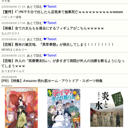
ネギ速
🐦Tweet
あとで読む
2026/08/08 17:25
【驚愕】ﾋﾟﾝｻﾛで５分で出したら店長来て無事死亡ｗｗｗｗｗｗｗｗｗｗwwww
バズッター速報
🐦Tweet
あとで読む
2026/08/08 17:06
【画像】全ての太ももを過去にするフィギュアがこちらｗｗｗｗｗ
なんJクエスト
🐦Tweet
あとで読む
2026/08/08 15:12
【悲報】熊本の被災地、『異常事態』が発生してしまう！！！！！！！！
NEWSまとめもりー
🐦Tweet
あとで読む
2026/08/08 13:31
【悲報】外人の「医療費未払い」が多すぎて病院が外人の治療を断るようになっ
てしまうｗｗｗ
おうまがタイムズ
2026/08/08
[PR] 【特集】Amazon 売れ筋ホーム・アウトドア・スポーツ特集
Amazon