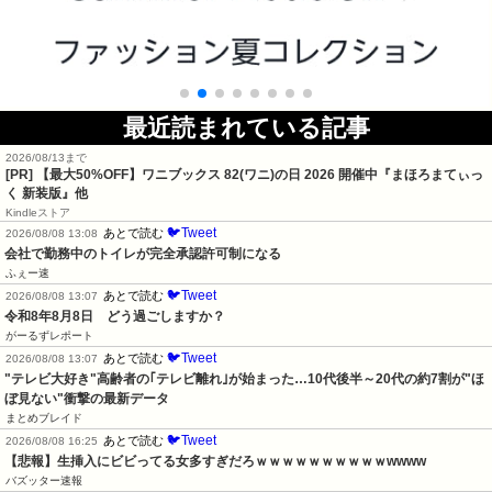
最近読まれている記事
2026/08/13まで
[PR]
【最大50%OFF】ワニブックス 82(ワニ)の日 2026 開催中『まほろまてぃっ
く 新装版』他
Kindleストア
🐦Tweet
あとで読む
2026/08/08 13:08
会社で勤務中のトイレが完全承認許可制になる
ふぇー速
🐦Tweet
あとで読む
2026/08/08 13:07
令和8年8月8日　どう過ごしますか？
がーるずレポート
🐦Tweet
あとで読む
2026/08/08 13:07
"テレビ大好き"高齢者の｢テレビ離れ｣が始まった…10代後半～20代の約7割が"ほ
ぼ見ない"衝撃の最新データ
まとめブレイド
🐦Tweet
あとで読む
2026/08/08 16:25
【悲報】生挿入にビビってる女多すぎだろｗｗｗｗｗｗｗｗｗｗwwww
バズッター速報