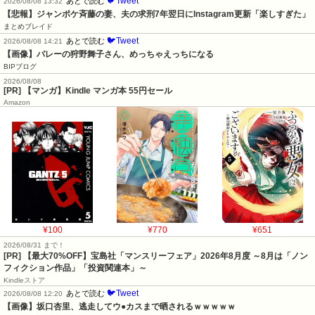
🐦Tweet
あとで読む
2026/08/08 13:32
【悲報】ジャンポケ斉藤の妻、夫の求刑7年翌日にInstagram更新「楽しすぎた」
まとめブレイド
🐦Tweet
あとで読む
2026/08/08 14:21
【画像】バレーの狩野舞子さん、めっちゃえっちになる
BIPブログ
2026/08/08
[PR] 【マンガ】Kindle マンガ本 55円セール
Amazon
¥100
¥770
¥651
2026/08/31 まで！
[PR] 【最大70%OFF】宝島社「マンスリーフェア」2026年8月度 ～8月は「ノン
フィクション作品」「投資関連本」～
Kindleストア
🐦Tweet
あとで読む
2026/08/08 12:20
【画像】坂口杏里、逃走してウ●カスまで晒されるｗｗｗｗｗ