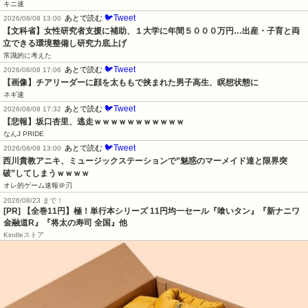
キニ速
🐦Tweet
あとで読む
2026/08/08 13:00
【文科省】女性研究者支援に補助、１大学に年間５０００万円…出産・子育と両
立できる環境整備し研究力底上げ
常識的に考えた
🐦Tweet
あとで読む
2026/08/08 17:06
【画像】チアリーダーに顔を太ももで挟まれた男子高生、瞑想状態に
ネギ速
🐦Tweet
あとで読む
2026/08/08 17:32
【悲報】坂口杏里、逃走ｗｗｗｗｗｗｗｗｗｗｗ
なんJ PRIDE
🐦Tweet
あとで読む
2026/08/08 13:00
西川貴教アニキ、ミュージックステーションで”魅惑のマーメイド達と限界突
破”してしまうｗｗｗｗ
オレ的ゲーム速報＠刃
2026/08/23 まで！
[PR]
【全巻11円】極！単行本シリーズ 11円均一セール『喰いタン』『新ナニワ
金融道R』『将太の寿司 全国』他
Kindleストア