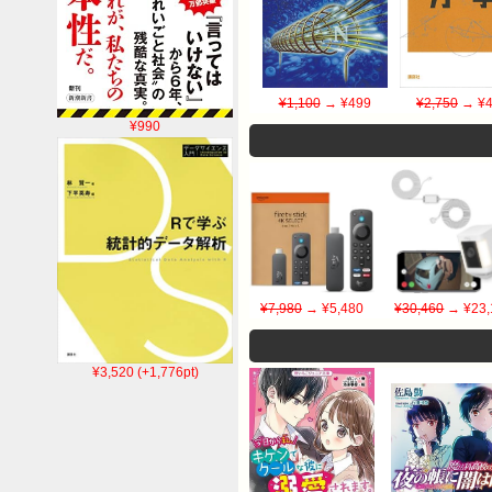
¥1,100
→ ¥499
¥2,750
→ ¥4
¥990
¥7,980
→ ¥5,480
¥30,460
→ ¥23,
¥3,520 (+1,776pt)