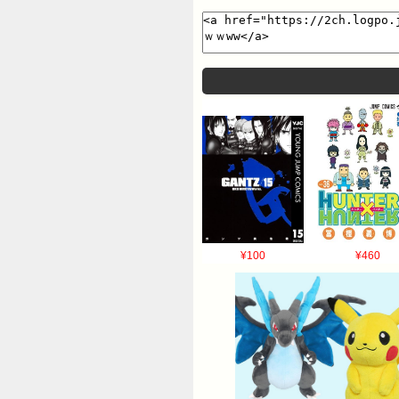
¥100
¥460