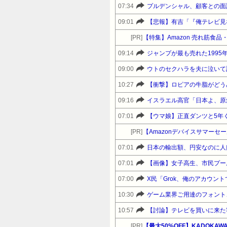
07:34
プルデンシャル、顧客との面
09:01
[PR]
【特集】Amazon 売れ筋食
09:14
ジャンプが最も売れた199
09:00
10:27
【衝撃】ロピアの牛脂がどう
09:16
イスラエル高官「日本よ、原
07:01
【ウマ娘】正直ダンツと5年
[PR]
07:01
日本の輸出額、円安なのに人
07:01
【画像】女子高生、市民プー
07:00
X民「Grok、俺のアカウ
10:30
ゲーム業界ご用達のフォント、
10:57
[PR]
【最大50%OFF】KADOK