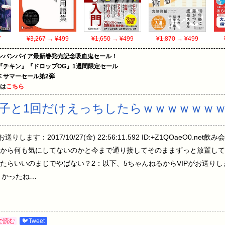
7
¥3,267
→ ¥499
¥1,650
→ ¥499
¥1,870
→ ¥499
ンバンパイア最新巻発売記念吸血鬼セール！
『チキン』『ドロップOG』1週間限定セール
le本 サマーセール第2弾
めは
こちら
子と1回だけえっちしたらｗｗｗｗｗｗｗ
します：2017/10/27(金) 22:56:11.592 ID:+Z1QOaeO0.
から何も気にしてないのかと今まで通り接してそのままずっと放置して
いいのまじでやばない？2：以下、5ちゃんねるからVIPがお送りします：20
.netよかったね…
で読む
🐦Tweet