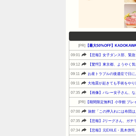
[PR]
【最大50%OFF】KADOKAWA カ
09:01
【悲報】女子ダンス部、緊急
09:12
【驚愕】東京都、ようやく気
09:11
09:11
大地震が起きても手術をやり
07:35
【画像】バレー女子さん、な
[PR]
【期間限定無料】小学館 プレイバ
07:00
旅館「この押入れには布団は
07:35
【悲報】Jリーグさん、ガチ
07:34