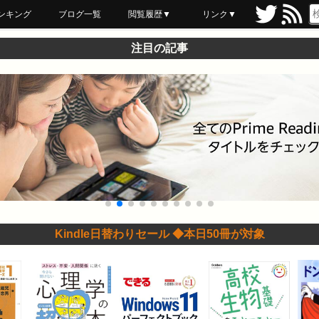
ンキング
ブログ一覧
閲覧履歴▼
リンク▼
ブックマーク
最近読んだ
あとで読む
ネットスーパー
飲食店舗用品
セール情報
注目の記事
Kindle日替わりセール ◆本日50冊が対象