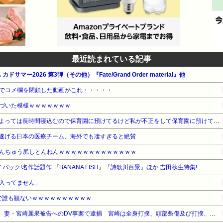
最近読まれている記事
ドサマー2026 第3弾（その他）『Fate/Grand Order material』他
でコメ欄を閉鎖した動画がこれ・・・・・
づいた模様ｗｗｗｗｗｗｗ
お産トラブルの後遺症で日によっては長時間寝込むので保育園に預けてるけど私が不正をして保育園に預けてると思い込んでいるママ達がうざったい
遂げる日本の医療チーム、海外でも凄すぎると絶賛
んちゅう尻しとんねんｗｗｗｗｗｗｗｗｗｗｗｗｗ
ック!名作話題作 『BANANA FISH』『詩歌川百景』ほか 吉田秋生特集!
入ってません」
で誰も観ないｗｗｗｗｗｗｗｗｗｗ
【悲報】元EXILE・黒木啓司、妻・宮崎麗果被告へのDV事案で逮捕 宮崎は全身打撲、頭部裂傷及び打撲、頸部損傷の怪我