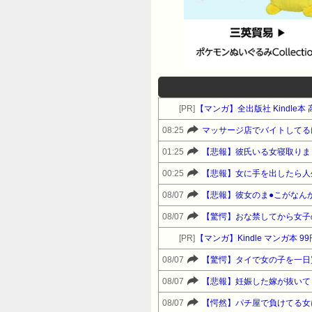
[PR]
【マンガ】全出版社 Kindle
08:25
マッサージ店でバイトしてる
01:25
【悲報】彼氏いる女寝取りま
00:25
【悲報】女に手を出したら人
08/07
【悲報】彼女のま●こがなん
08/07
【驚愕】おな禁してから女子
[PR]
【マンガ】Kindle マンガ本 9
08/07
【驚愕】タイで女の子を一日
08/07
【悲報】妊娠した嫁が抜いて
08/07
【愕然】パチ屋で負けてる女