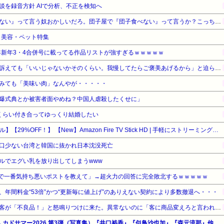
談を録音方針 AIで分析、不正を検知へ
【悲報】有吉「『俺テレビ見ない』って言う奴おかしいだろ。団子屋で『団子食べない』って言うか？こっちは芸人だぞ」
品・美容・ペット特集
5年新年3・4合併号に載ってる作品リストが強すぎるｗｗｗｗｗ
ウトのセクハラを夫に泣いて訴えても「いいじゃないかそのくらい。我慢してたらご褒美あげるから」と迫られた。夫が気持ち悪くて悲鳴をあげたら「うるさい」とグーで殴られた
みても「美味い肉」なんやが・・・・・
爆式典とか被害者面やめね？中国人虐殺したくせに」
くらい付き合ってゆっくり結婚したい
【Amazonデバイスサマーセール】【29%OFF！】 【New】Amazon Fire TV Stick HD | 手軽にストリーミングをはじめよう | ストリーミングメディアプレイヤー
口少ない台湾と韓国に抜かれ日本沈没死亡
ルでエグい乳を放り出してしまうwww
ントで一番気持ち悪いポストを教えて」→超火力の回答に完全敗北するｗｗｗｗｗ
年間料金“53倍”かつ“更新毎に値上げ”のありえない契約により多数撤退へ・・・
【討論】テレビを買いに来た客が「不良品！」と怒鳴りつけに来た。異常ないのに「客に商品変えろと言われたら変えるのが常識！本社に電話する」と客。するとその帰り道
AWA カドサマー2026 第3弾（写真集）『井口裕香』『似鳥沙也加』『森元流那』他