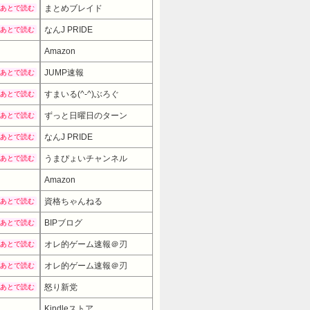
まとめブレイド
あとで読む
なんJ PRIDE
あとで読む
Amazon
JUMP速報
あとで読む
すまいる(^-^)ぶろぐ
あとで読む
ずっと日曜日のターン
あとで読む
なんJ PRIDE
あとで読む
うまぴょいチャンネル
あとで読む
Amazon
6980円
→ 4980円 （12:30時点）
資格ちゃんねる
あとで読む
BIPブログ
あとで読む
オレ的ゲーム速報＠刃
あとで読む
オレ的ゲーム速報＠刃
あとで読む
怒り新党
あとで読む
Kindleストア