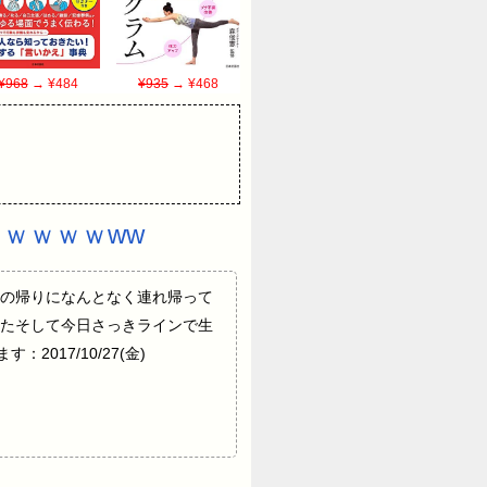
¥968
→ ¥484
¥935
→ ¥468
ｗｗｗｗww
net飲み会の帰りになんとなく連れ帰って
たそして今日さっきラインで生
17/10/27(金)