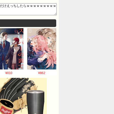
¥810
¥862