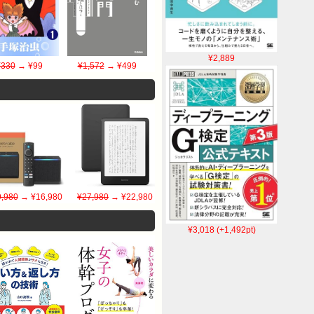
¥2,889
¥330
→ ¥99
¥1,572
→ ¥499
,980
→ ¥16,980
¥27,980
→ ¥22,980
¥3,018 (+1,492pt)