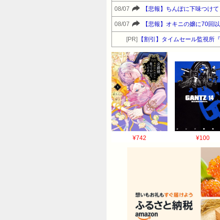
08/07
【悲報】ちんぽに下味つけて
08/07
【悲報】オキニの嬢に70回
[PR]
【割引】タイムセール監視所
¥742
¥100