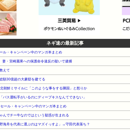
ネギ速の最新記事
』セール・キャンペーン中のマンガ本まとめ
司、妻・宮崎麗果への保護命令違反の疑いで逮捕
教えて
総額30億超の大豪邸を建てる
の北朝鮮ミサイルに「このような事をする隣国」と怒りか
「バス運転手がいるのにディープキスなんてできない」
』セール・キャンペーン中のマンガ本まとめ
ゃんでチー牛なのではという疑惑が生まれる
野海舟を代表に選ぶのはマズイっすよ」→守田代表落ち？