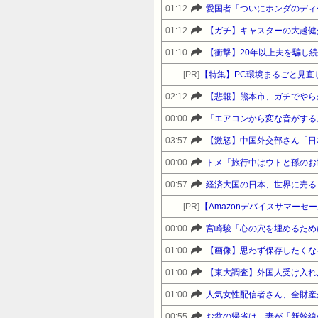
01:12
愛国者「ついにホンダのディ
01:12
【ガチ】キャスターの大越健
01:10
【衝撃】20年以上夫を騙し
[PR]
【特集】PC環境まるごと見直
02:12
【悲報】熊本市、ガチでやら
00:00
「エアコンから変な音がする。
03:57
【激怒】中国外交部さん「日
00:00
00:57
経済大国の日本、世界に売る
[PR]
00:00
01:00
【画像】思わず保存したくな
01:00
01:00
人気女性配信者さん、全財産
00:55