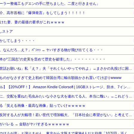
ーラー整備工もグエンの手に堕ちました。二度と行きません」
介、高市首相に『爆弾発言』をしてしまう！！！！！
続けた妻、妻の最後の要求がこれｗｗｗｗ
しストア
かしてしまう・・・・
なんだろ…え？」ﾊﾟｼｬｯ → ヤバすぎる物が飛び出てくる・・・
本が“三国志”の史実を歪めて歴史を破壊した」・・・・・・・・・
トメ「旅行中はウトと孫のお世話お願いね」私「え？」夫「それくらいやってやれよ」→まさかの丸投げに困惑して…
ものがなさすぎて史上初めて韓国台湾に輸出額抜かされ置いてけぼりwwww
【Amazonデバイスサマーセール】【20%OFF！】 Amazon Kindle Colorsoft | 16GBストレージ、防水、7インチカラーディスプレイ、色調調節ライト、最大8週間持続バッテリー、広告無し、ブラック (2025年発売)
宮崎駿「心の穴を埋めるために、交配を重ねた毛虫みたいな小さな犬を連れてる人、本当に醜い」←これどう思う？
る「笑える画像・最高な画像」貼っていけｗｗｗｗｗ
【東大調査】外国人受け入れ反対する人が大幅増！若い世代で増加幅大、「日本社会に希望がない」と考えている人も反対
がバレる → 金額がヤバすぎるｗｗｗｗｗｗ
お盆の帰省は、妻が「新幹線のほうが楽」と譲りません。東京から大阪まで家族4人だと往復「10万円」近くかかるため、私は車で節約したいのですが、実際の費用はどれくらい違うのでしょうか？ [8/7]