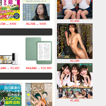
¥1,400
,738
→ ¥499
¥1,738
→ ¥499
¥2,180
4,980
→ ¥3,460
¥19,980
→ ¥16,980
¥1,480