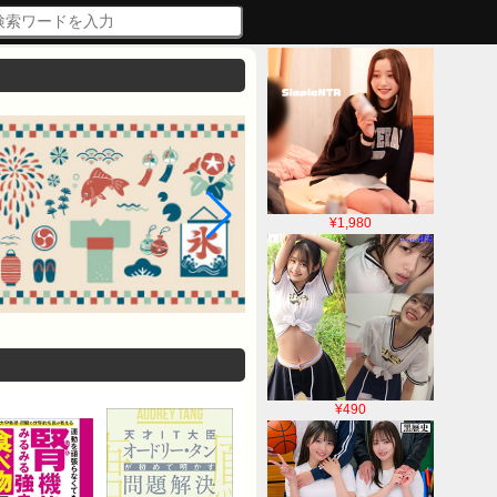
¥1,980
¥490