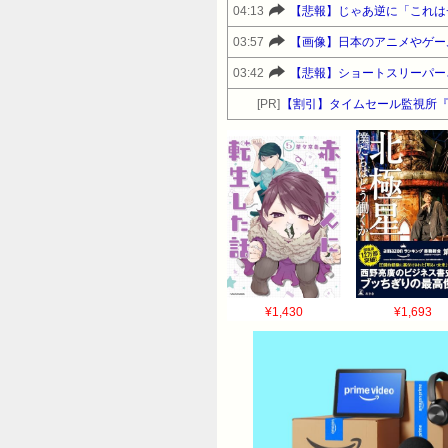
04:13
【悲報】じゃあ逆に「これは
03:57
【画像】日本のアニメやゲー
03:42
【悲報】ショートスリーパー
[PR]
【割引】タイムセール監視所
¥1,430
¥1,693