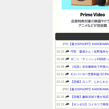
[PR]
01:10
守田「森保さん！佐野海舟を
01:09
ガ〇ジ「ティッシュ43回折
01:09
01:11
モスバーガー営業利益-52.9
01:13
【悲報】ロシア、じわじわと
[PR]
【最大50%OFF】KADOKAW
01:10
【悲報】趣味没頭で妻が失踪
01:13
【ゼンゼロ】コイカツで再現