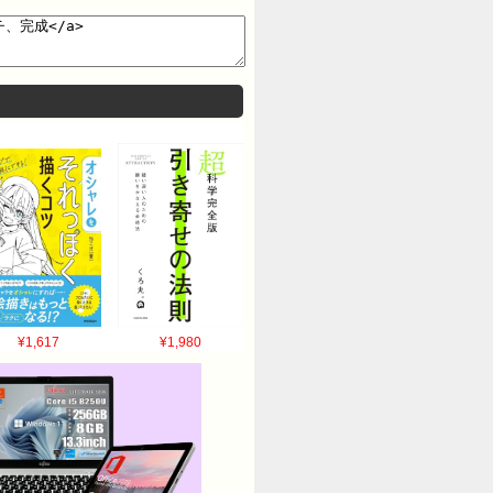
¥1,617
¥1,980