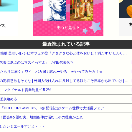
最近読まれている記事
【最大50%OFF】KADOKAWA 簡単!美味い!レシピ本フェア③『クタクタな心と体をおいしく満たす いたわりごはん』他
代表に選ぶのはマズイっすよ」→守田代表落ち
ったら月に届く」ワイ「バカ届く訳ねーやろ！ｗやってみたろ！ｗ」
［社説］永住厳格化で外国人の定着意欲をそぐな | 外国人受け入れに反対してる奴らこそ日本から出ていけ | 重税で国民の労働意欲を削ぐな
%、マクドナルド営業利益+15.2%
逝き始める
A 「HOLE UP GAMERS」1巻 配信記念! ゲーム世界で大活躍フェア
！面会0を望む夫、離婚条件に悩む…その理由がこれ
したレミエールすげえ・・・