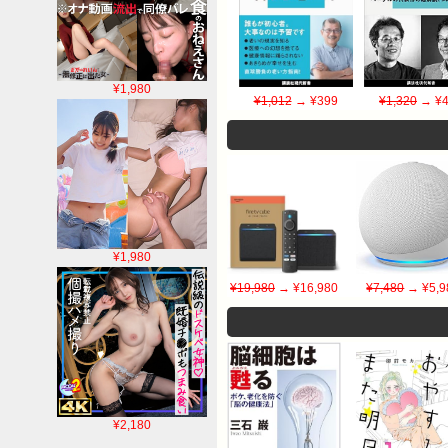
¥1,980
¥1,012
→ ¥399
¥1,320
→ ¥4
¥1,980
¥19,980
→ ¥16,980
¥7,480
→ ¥5,9
¥2,180