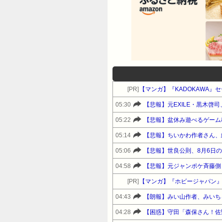
[PR]
【マンガ】『KADOKAWA
05:30
【悲報】元EXILE・黒木啓
05:22
【悲報】盆休み遊べるゲーム
05:14
【悲報】ちいかわ作者さん、
05:06
【悲報】世良公則、8月6日
04:58
【悲報】元ジャンポケ斉藤側
[PR]
【マンガ】『ホビージャパン
04:43
【朗報】みい山作者、みいち
04:28
【困惑】守田「森保さん！佐