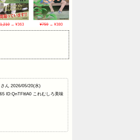
1,210
→ ¥363
¥759
→ ¥380
しさん 2026/05/20(水)
165 ID:QnTFltlA0 これむしろ美味