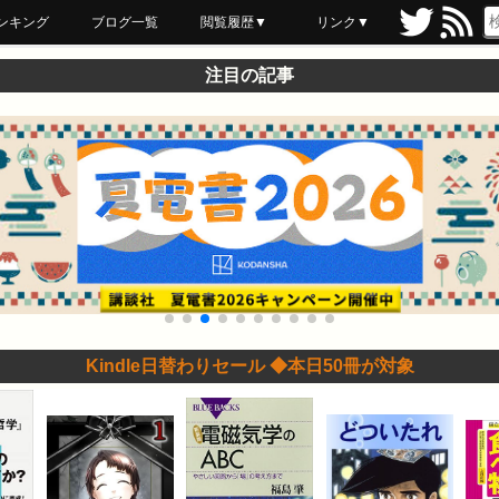
ンキング
ブログ一覧
閲覧履歴▼
リンク▼
ブックマーク
最近読んだ
あとで読む
ネットスーパー
飲食店舗用品
セール情報
注目の記事
Kindle日替わりセール ◆本日50冊が対象