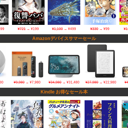
99
¥721
→ ¥199
¥1,100
→ ¥499
¥330
→ ¥99
¥1
Amazonデバイスサマーセール
80
¥9,980
→ ¥7,980
¥34,980
→ ¥31,480
¥27,980
→ ¥22,980
¥
Kindle お得なセール本