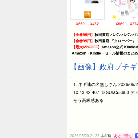
¥660
→ ¥462
¥869
→ ¥37
【全巻99円】
秋田書店 ババンババンバ
【全巻99円】
秋田書店 『クローバー』
【最大65%OFF】
Amazon公式 Kind
Amazon・Kindle・セール情報のまと
【画像】政府ブチギ
1: ネギ速の名無しさん 2026/05/20(水
10:43:42.407 ID:SUkCds6
そう高級感ある…
2026/05/20 21:25
ネギ速
あとで読む