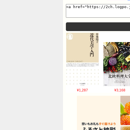
¥1,287
¥3,168