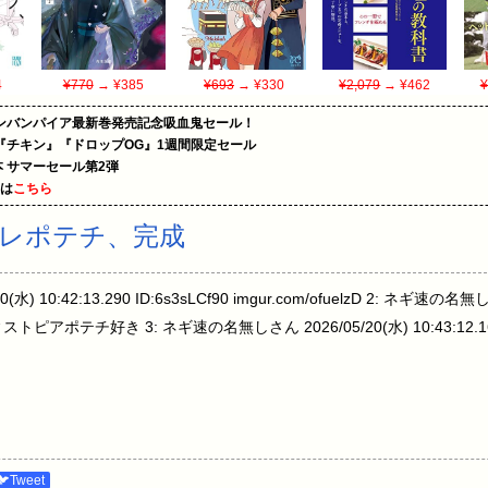
4
¥770
→ ¥385
¥693
→ ¥330
¥2,079
→ ¥462
¥
ンバンパイア最新巻発売記念吸血鬼セール！
『チキン』『ドロップOG』1週間限定セール
le本 サマーセール第2弾
めは
こちら
レポテチ、完成
) 10:42:13.290 ID:6s3sLCf90 imgur.com/ofuelzD 2: ネギ速の名無
L0 ディストピアポテチ好き 3: ネギ速の名無しさん 2026/05/20(水) 10:43:12.
🐦Tweet