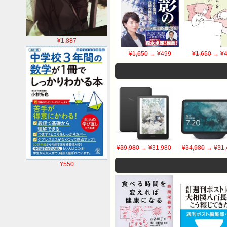
¥1,887
¥1,650
→ ¥499
¥1,650
→ ¥4
¥39,980
→ ¥31,980
¥34,980
→ ¥31,
¥550