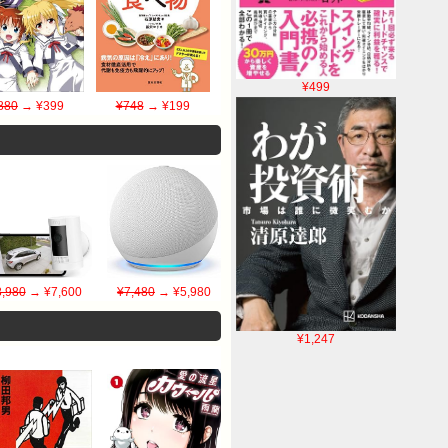
¥499
880
→ ¥399
¥748
→ ¥199
8,980
→ ¥7,600
¥7,480
→ ¥5,980
¥1,247