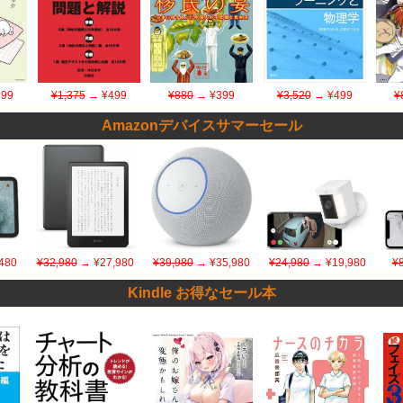
99
¥1,375
→ ¥499
¥880
→ ¥399
¥3,520
→ ¥499
¥
Amazonデバイスサマーセール
480
¥32,980
→ ¥27,980
¥39,980
→ ¥35,980
¥24,980
→ ¥19,980
¥
Kindle お得なセール本