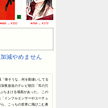
¥660
→ ¥300
¥759
→ ¥379
い加減やめません
ンサーに憤慨「偉そうな…何を勘違いしてる
日深夜放送のテレビ朝日「耳の穴
ぶちまける場面があった。 この
は「インフルエンサーやユーチュ
がら、こっちの世界に飛びこむ勇