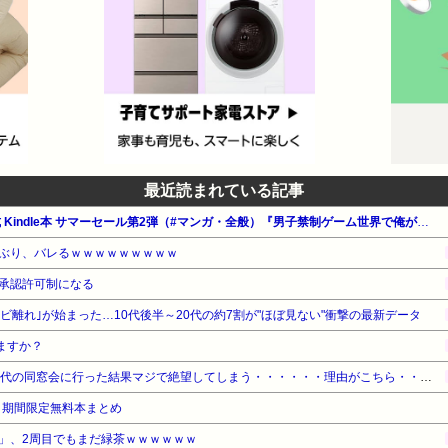
最近読まれている記事
【最大65%OFF】Amazon公式 Kindle本 サマーセール第2弾（#マンガ・全般）『男子禁制ゲーム世界で俺がやるべき唯一のこと』他
ぶり、バレるｗｗｗｗｗｗｗｗｗ
承認許可制になる
レビ離れ｣が始まった…10代後半～20代の約7割が"ほぼ見ない"衝撃の最新データ
ますか？
【悲報】ワイ（28）、中学時代の同窓会に行った結果マジで絶望してしまう・・・・・・理由がこちら・・・・・・
！期間限定無料本まとめ
」、2周目でもまだ緑茶ｗｗｗｗｗｗ