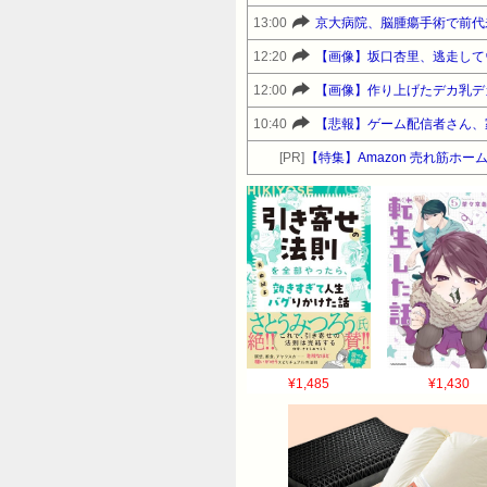
13:00
京大病院、脳腫瘍手術で前代未
12:20
【画像】坂口杏里、逃走して
12:00
【画像】作り上げたデカ乳デカ
10:40
【悲報】ゲーム配信者さん、
[PR]
【特集】Amazon 売れ筋ホ
¥1,485
¥1,430