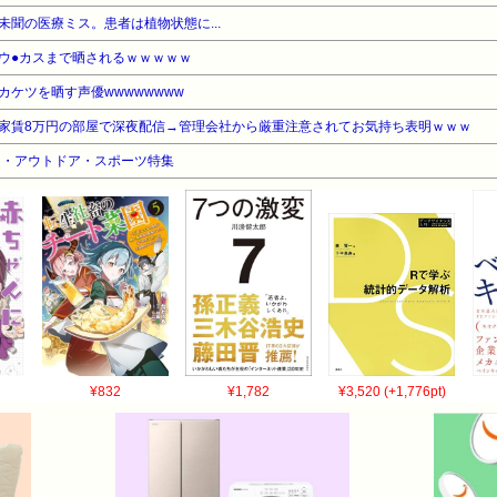
聞の医療ミス。患者は植物状態に...
ウ●カスまで晒されるｗｗｗｗｗ
ケツを晒す声優wwwwwwww
家賃8万円の部屋で深夜配信→管理会社から厳重注意されてお気持ち表明ｗｗｗ
ーム・アウトドア・スポーツ特集
¥832
¥1,782
¥3,520 (+1,776pt)