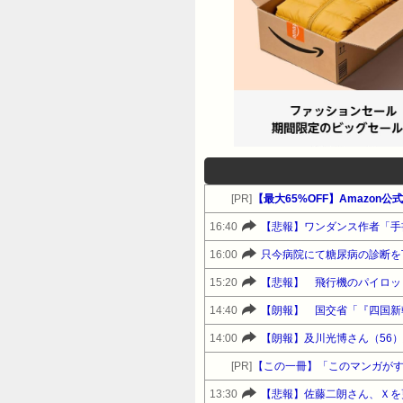
[PR]
【最大65%OFF】Amazon
16:40
【悲報】ワンダンス作者「手
16:00
只今病院にて糖尿病の診断を
15:20
【悲報】 飛行機のパイロッ
14:40
【朗報】 国交省「『四国新
14:00
【朗報】及川光博さん（56
[PR]
【この一冊】「このマンガがす
13:30
【悲報】佐藤二朗さん、Ｘを