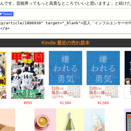
んです。芸能界ってもっと高貴なところでいいと思いますよ」と続けた
生かけてこの世界で食っていくんだっていう覚悟を持った人間だけが活
🐦Tweet
026/05/20(水) 07:43:09.066ID:RjMJi2842 うむ… 4：名無し ：
まあね Youtuber観たいならYoutube観るし 5：名無し ：2026/05/20(水) 07:44
6：名無し ：2026/05/20(水) 07:45:12.493ID:iizAEqw
 07:45:38.760ID:4ugXXTOBR お前らがつまんねえからじゃねえの 9：名無し
Kindle 最近の売れ筋本
.Rrk 芸人っていつの間にそんな大層なもんになったんや…
¥650
¥1,584
¥1,584