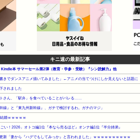
キニ速の最新記事
公式 Kindle本 サマーセール第2弾（教育・学参・受験）『シン読解力』他
書きでダンスアニメ描いてみました」←アニメの当てつけにしか見えないと話題に
下されました
トさん、「駅弁」を食べていることがバレる……
幹線』と『東九州新幹線』、ガチで検討するわ。ガチのマジ」
）結婚ｗｗｗｗｗ
ごい！2026」オトコ編1位『本なら売るほど』オンナ編1位『半分姉弟』
更新「妻から『ハグでもしてみっか』と言われました」ｗｗｗｗｗｗｗｗｗｗ