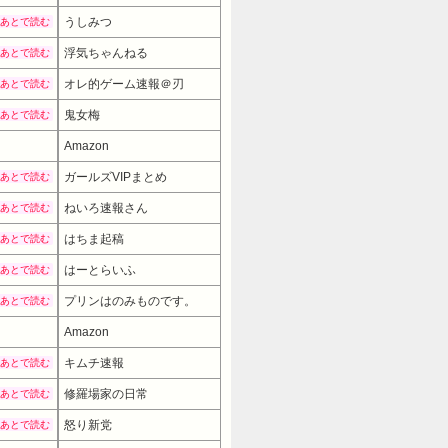
うしみつ
あとで読む
浮気ちゃんねる
あとで読む
オレ的ゲーム速報＠刃
あとで読む
鬼女梅
あとで読む
Amazon
ガールズVIPまとめ
あとで読む
ねいろ速報さん
あとで読む
はちま起稿
あとで読む
はーとらいふ
あとで読む
プリンはのみものです。
あとで読む
Amazon
19980円
→ 16980円 （17:00時点）
キムチ速報
あとで読む
修羅場家の日常
あとで読む
怒り新党
あとで読む