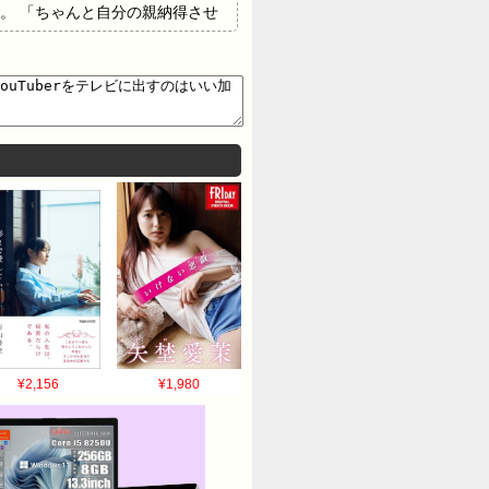
。 「ちゃんと自分の親納得させ
躍できる世界であってほしい」
2026/05/20(水)
:28.680ID:dTrwtvSqh 舐める舐め
1j 素人を面白く扱うのがお前らの仕事だ
 ：2026/05/20(水)
¥2,156
¥1,980