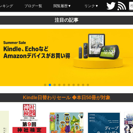
ンキング
ブログ一覧
閲覧履歴▼
リンク▼
ブックマーク
最近読んだ
あとで読む
ネットスーパー
飲食店舗用品
セール情報
注目の記事
Kindle日替わりセール ◆本日50冊が対象