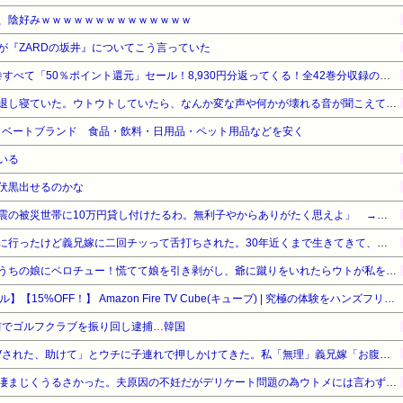
ん、陰好みｗｗｗｗｗｗｗｗｗｗｗｗｗｗ
が『ZARDの坂井』についてこう言っていた
『ろくでなしBLUES』全25巻すべて「50％ポイント還元」セール！8,930円分返ってくる！全42巻分収録の文庫版！ヤンキー漫画の頂点！ジャンプ黄金期の伝説的な傑作
具合が悪くなって午前中で早退し寝ていた。ウトウトしていたら、なんか変な声や何かが壊れる音が聞こえて、なんだろう？と思ってベッドから出て窓の外を見た…
プライベートブランド 食品・飲料・日用品・ペット用品などを安く
いる
伏黒出せるのかな
【悲報】厚生労働省「熊本地震の被災世帯に10万円貸し付けたるわ。無利子やからありがたく思えよ」 → セコすぎて大炎上！「何のための税金だ！過去最高税収なのに」
この間のＧＷに初めて義実家に行ったけど義兄嫁に二回チッって舌打ちされた。30年近くまで生きてきて、舌打ちされたのは人生で初めて
親戚の爺が産まれたばかりのうちの娘にベロチュー！慌てて娘を引き剥がし、爺に蹴りをいれたらウトが私を叩いたので叩き返し、「悪気は…」という男連中にツバを吐いて帰った！→結果
【Amazonデバイスサマーセール】【15%OFF！】 Amazon Fire TV Cube(キューブ) | 究極の体験をハンズフリーで | ストリーミングメディアプレイヤー
前でゴルフクラブを振り回し逮捕…韓国
義兄嫁が「義兄と喧嘩してDVされた、助けて」とウチに子連れで押しかけてきた。私「無理」義兄嫁「お腹痛い…苦しい…」私「はぁ」→交番に電話したら、甘いことを言われ…
ウトメ「子供産め子供産め」凄まじくうるさかった。夫原因の不妊だがデリケート問題の為ウトメには言わず、私が耐えてたらいいかと思っていたが…