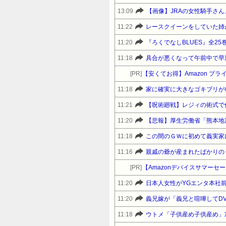
13:09
【画像】JRAの女性騎手さ
11:22
レースクイーンをしていた姉
11:20
11:18
[PR]
【安くてお得】Amazon 
11:18
家に確実に大きなゴキブリが
11:21
【呪術廻戦】レジィの術式で
11:20
11:18
11:16
[PR]
11:20
日本人女性がYGエンタ本社
11:20
11:18