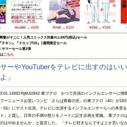
5
¥1,980
→ ¥499
¥748
→ ¥224
¥792
→ ¥396
の興奮がそこに！人気コミックス対象ALL88円(税込)セール
『チキン』『ドロップOG』1週間限定セール
le本 サマーセール第2弾
めは
こちら
サーやYouTuberをテレビに出すのはい
よ」
 07:43:01.148ID:RjMJi2842 東ブクロ かつて共演のインフルエ
フーニュースお笑いコンビ「さらば青春の光」の東ブクロ（40）が18
1・55）にゲスト出演。テレビに出演するインフルエンサーらへの本音を
ト」と題し、日常の不満や怒りをノートに記す企画を実施。 東ブクロ
のはやめませんか」と提言した。 「テレビ好きなんですよとか言いな