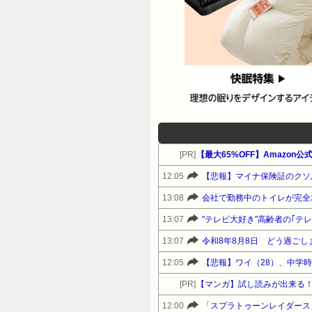
[PR]
12:05
【悲報】マイナ保険証のクソ
13:08
会社で勤務中のトイレが完全
13:07
"テレビ大好き"高齢者の｢テ
13:07
令和8年8月8日 どう過ごし
12:05
[PR]
【マンガ】試し読みが出来る
12:00
「スプラトゥーンレイダース