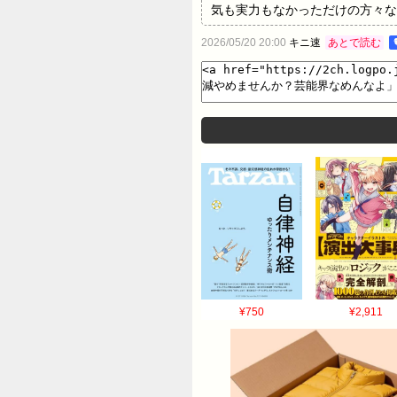
気も実力もなかっただけの方々な
て、養成所やスクール通って。人
2026/05/20 20:00
キニ速
あとで読む
ともつづった。 全文はこちら 2：名無し ：2
07:44:05.792ID:6ZTI4zIlv 
ないは的外れで需要のベクトルが違うよな 
ろ 8：名無し ：2026/05/20(水)
07:45:41.155ID:BsdgH
¥750
¥2,911