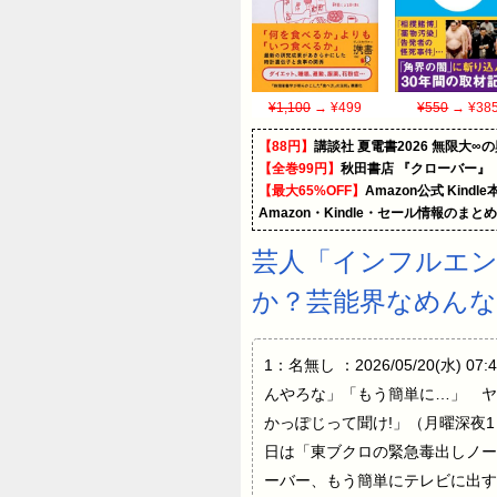
¥1,100
→ ¥499
¥550
→ ¥38
【88円】
講談社 夏電書2026 無限大∞
【全巻99円】
秋田書店 『クローバー』
【最大65%OFF】
Amazon公式 Kind
Amazon・Kindle・セール情報のまと
芸人「インフルエン
か？芸能界なめんな
1：名無し ：2026/05/20(水)
んやろな」「もう簡単に…」 ヤ
かっぽじって聞け!」（月曜深夜
日は「東ブクロの緊急毒出しノー
ーバー、もう簡単にテレビに出す