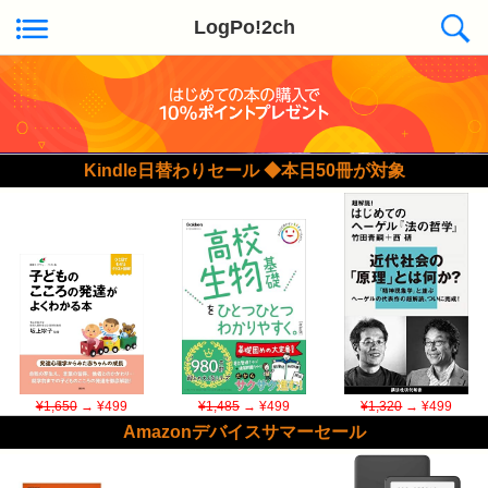
LogPo!2ch
Kindle日替わりセール ◆本日50冊が対象
¥1,650
→ ¥499
¥1,485
→ ¥499
¥1,320
→ ¥499
Amazonデバイスサマーセール