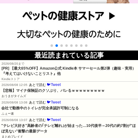
最近読まれている記事
2026/08/20まで
[PR]
【最大65%OFF】Amazon公式 Kindle本 サマーセール第2弾（趣味・実用）
『考えてはいけないことリスト』他
Kindleストア
🐦Tweet
あとで読む
2026/08/08 12:05
【悲報】マイナ保険証のクソぶり、バレるｗｗｗｗｗｗｗｗｗ
おうまがタイムズ
🐦Tweet
あとで読む
2026/08/08 13:08
会社で勤務中のトイレが完全承認許可制になる
ふぇー速
🐦Tweet
あとで読む
2026/08/08 13:07
"テレビ大好き"高齢者の｢テレビ離れ｣が始まった…10代後半～20代の約7割が"ほ
ぼ見ない"衝撃の最新データ
まとめブレイド