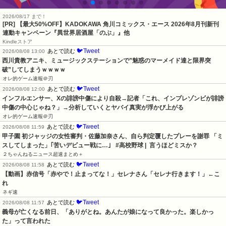
2026/08/17 まで！
[PR] 【最大50%OFF】KADOKAWA 角川コミックス・エース 2026年8月刊新刊
連動キャンペーン『異世界居酒屋「のぶ」』他
Kindleストア
🐦Tweet
あとで読む
2026/08/08 13:00
西川貴教アニキ、ミュージックステーションで”魅惑のマーメイド達と限界突
破”してしまうｗｗｗｗ
オレ的ゲーム速報＠刃
🐦Tweet
あとで読む
2026/08/08 12:00
インフルエンサー、Xの誹謗中傷により自殺→記者「これ、インプレゾンビが誹謗
中傷の中心じゃね？」→分析していくとヤバイ真実が浮かび上がる
オレ的ゲーム速報＠刃
🐦Tweet
あとで読む
2026/08/08 11:59
甲子園 初ジャッジの女性審判・佐藤加奈さん、自ら判定覆したプレーを謝罪 「ミ
スしてしまった」｢苦いデビュー戦に…｣   #高校野球 |  言うほどミスか？
２ちゃんねるニュース超速まとめ＋
🐦Tweet
あとで読む
2026/08/08 11:58
【動画】赤信号「赤やで！止まってな！」セレナさん「セレナ行きます！」←こ
れ
ネギ速
🐦Tweet
あとで読む
2026/08/08 11:57
義母が亡くなる前日、「ありがとね。あんたが娘になって良かった。楽しかっ
た」って言われた