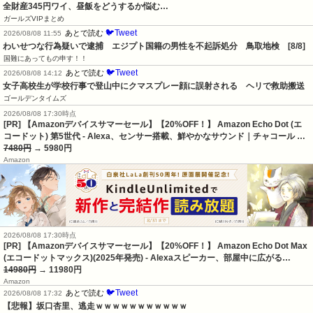
全財産345円ワイ、昼飯をどうするか悩む…
ガールズVIPまとめ
🐦Tweet
あとで読む
2026/08/08 11:55
わいせつな行為疑いで逮捕　エジプト国籍の男性を不起訴処分　鳥取地検　[8/8]
国難にあってもの申す！！
🐦Tweet
あとで読む
2026/08/08 14:12
女子高校生が学校行事で登山中にクマスプレー顔に誤射される　ヘリで救助搬送
ゴールデンタイムズ
2026/08/08 17:30時点
[PR] 【Amazonデバイスサマーセール】【20%OFF！】 Amazon Echo Dot (エ
コードット) 第5世代 - Alexa、センサー搭載、鮮やかなサウンド｜チャコール …
7480円
→ 5980円
Amazon
2026/08/08 17:30時点
[PR] 【Amazonデバイスサマーセール】【20%OFF！】 Amazon Echo Dot Max
(エコードットマックス)(2025年発売) - Alexaスピーカー、部屋中に広がる…
14980円
→ 11980円
Amazon
🐦Tweet
あとで読む
2026/08/08 17:32
【悲報】坂口杏里、逃走ｗｗｗｗｗｗｗｗｗｗｗ