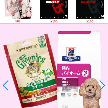
¥88
¥100
¥100