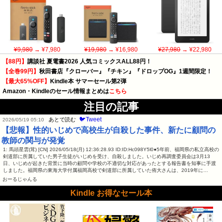
¥9,980
→ ¥7,980
¥19,980
→ ¥16,980
¥27,980
→ ¥22,980
【88円】
講談社 夏電書2026 人気コミックスALL88円！
【全巻99円】
秋田書店『クローバー』『チキン』『ドロップOG』1週間限定！
【最大65%OFF】
Kindle本 サマーセール第2弾
Amazon・Kindleのセール情報まとめは
こちら
注目の記事
🐦Tweet
あとで読む
2026/05/19 05:10
【悲報】性的いじめで高校生が自殺した事件、新たに顧問の
教師の関与が発覚
1: 馬頭星雲(茸) [CN] 2026/05/18(月) 12:36:28.93 ID:ID:Hc098Y5l0●5年前、福岡県の私立高校の
剣道部に所属していた男子生徒がいじめを受け、自殺しました。いじめ再調査委員会は3月13
日、いじめが起きた背景に当時の顧問や学校の不適切な対応があったとする報告書を知事に手渡
しました。福岡県の東海大学付属福岡高校で剣道部に所属していた侑大さんは、2019年に…
おーるじゃんる
Kindle お得なセール本