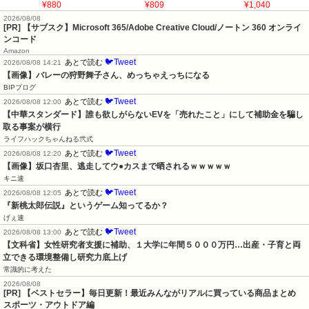
¥880
¥809
¥1,040
2026/08/08
[PR] 【サブスク】Microsoft 365/Adobe Creative Cloud/ノートン 360 オンライ
ンコード
Amazon
🐦Tweet
あとで読む
2026/08/08 14:21
【画像】バレーの狩野舞子さん、めっちゃえっちになる
BIPブログ
🐦Tweet
あとで読む
2026/08/08 12:00
【中華スタンダード】誰も欲しがらないEVを「売れたこと」にして補助金を騙し
取る事案が横行
ライフハックちゃんねる弐式
🐦Tweet
あとで読む
2026/08/08 12:20
【画像】坂口杏里、逃走してウ●カスまで晒されるｗｗｗｗｗ
キニ速
🐦Tweet
あとで読む
2026/08/08 12:05
『新桃太郎伝説』というゲーム知ってるか？
げぇ速
🐦Tweet
あとで読む
2026/08/08 13:00
【文科省】女性研究者支援に補助、１大学に年間５０００万円…出産・子育と両
立できる環境整備し研究力底上げ
常識的に考えた
2026/08/08
[PR] 【ベストセラー】毎日更新！最近みんながリアルに買っている商品まとめ
スポーツ・アウトドア編