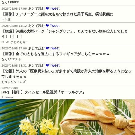
なんJ PRIDE
🐦Tweet
あとで読む
2026/08/08 17:06
【画像】チアリーダーに顔を太ももで挟まれた男子高生、瞑想状態に
ネギ速
🐦Tweet
あとで読む
2026/08/08 14:12
【物議】沖縄の大型パーク「ジャングリア」、とんでもない物を投入してしま
う！！！！！
NEWSまとめもりー
🐦Tweet
あとで読む
2026/08/08 17:06
【画像】全ての太ももを過去にするフィギュアがこちらｗｗｗｗｗ
なんJクエスト
🐦Tweet
あとで読む
2026/08/08 13:31
【悲報】外人の「医療費未払い」が多すぎて病院が外人の治療を断るようになっ
てしまうｗｗｗ
おうまがタイムズ
2026/08/08
[PR] 【割引】タイムセール監視所『オーラルケア』
Amazon