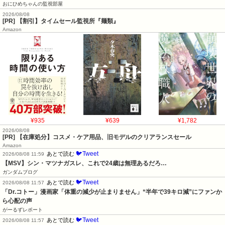
おにひめちゃんの監視部屋
2026/08/08
[PR] 【割引】タイムセール監視所『麺類』
Amazon
¥935
¥639
¥1,782
2026/08/08
[PR] 【在庫処分】コスメ・ケア用品、旧モデルのクリアランスセール
Amazon
🐦Tweet
あとで読む
2026/08/08 11:59
【MSV】シン・マツナガスレ、これで24歳は無理あるだろ…
ガンダムブログ
🐦Tweet
あとで読む
2026/08/08 11:57
「Dr.コトー」漫画家「体重の減少が止まりません」“半年で39キロ減”にファンか
ら心配の声
がーるずレポート
🐦Tweet
あとで読む
2026/08/08 11:57