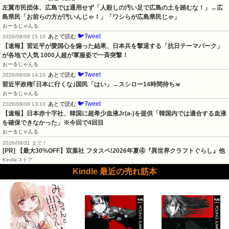
左翼市民団体、広島では通用せず「人殺しの汚い足で広島の土を踏むな！」→広
島県民「お前らの方が汚いんじゃ！」「ワシらが広島県民じゃ」
おーるじゃんる
🐦Tweet
あとで読む
2026/08/08 15:10
【速報】習近平が愛国心を煽った結果、日本兵を撃退する「抗日テーマパーク」
が各地で人気 1000人超が軍服姿で一斉突撃！
おーるじゃんる
🐦Tweet
あとで読む
2026/08/08 14:10
習近平政権｢日本に行くな｣国民「はい」→スシロー14時間待ちｗ
おーるじゃんる
🐦Tweet
あとで読む
2026/08/08 13:10
【速報】日本赤十字社、韓国に超希少血液Jr(a-)を提供「韓国内では適合する血液
を確保できなかった」※今回で4回目
おーるじゃんる
2026/08/31 まで！
[PR] 【最大30%OFF】双葉社 フタスペ!2026年夏④『異世界クラフトぐらし』他
Kindleストア
Kindle 最近の売れ筋本