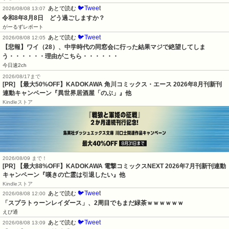
🐦Tweet
あとで読む
2026/08/08 13:07
令和8年8月8日　どう過ごしますか？
がーるずレポート
🐦Tweet
あとで読む
2026/08/08 12:05
【悲報】ワイ（28）、中学時代の同窓会に行った結果マジで絶望してしま
う・・・・・・理由がこちら・・・・・・
今日速2ch
2026/08/17まで
[PR] 【最大50%OFF】KADOKAWA 角川コミックス・エース 2026年8月刊新刊
連動キャンペーン『異世界居酒屋「のぶ」』他
Kindleストア
2026/08/09 まで！
[PR] 【最大88%OFF】KADOKAWA 電撃コミックスNEXT 2026年7月刊新刊連動
キャンペーン『嘆きの亡霊は引退したい』他
Kindleストア
🐦Tweet
あとで読む
2026/08/08 12:00
「スプラトゥーンレイダース」、2周目でもまだ緑茶ｗｗｗｗｗｗ
えび通
🐦Tweet
あとで読む
2026/08/08 13:09