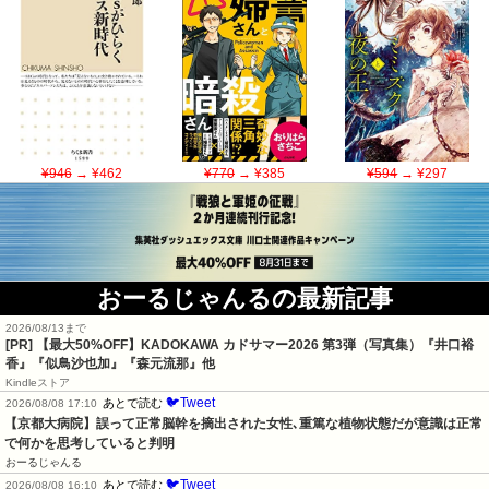
¥946
→ ¥462
¥770
→ ¥385
¥594
→ ¥297
おーるじゃんるの最新記事
2026/08/13まで
[PR]
【最大50%OFF】KADOKAWA カドサマー2026 第3弾（写真集）『井口裕
香』『似鳥沙也加』『森元流那』他
Kindleストア
🐦Tweet
あとで読む
2026/08/08 17:10
【京都大病院】誤って正常脳幹を摘出された女性､重篤な植物状態だが意識は正常
で何かを思考していると判明
おーるじゃんる
🐦Tweet
あとで読む
2026/08/08 16:10