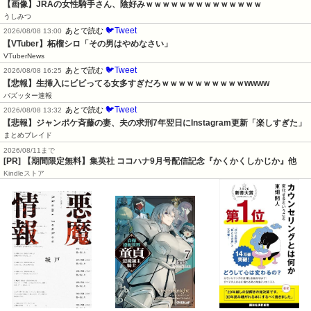
【画像】JRAの女性騎手さん、陰好みｗｗｗｗｗｗｗｗｗｗｗｗｗｗ
うしみつ
🐦Tweet
あとで読む
2026/08/08 13:00
【VTuber】柘榴シロ「その男はやめなさい」
VTuberNews
🐦Tweet
あとで読む
2026/08/08 16:25
【悲報】生挿入にビビってる女多すぎだろｗｗｗｗｗｗｗｗｗｗwwww
バズッター速報
🐦Tweet
あとで読む
2026/08/08 13:32
【悲報】ジャンポケ斉藤の妻、夫の求刑7年翌日にInstagram更新「楽しすぎた」
まとめブレイド
2026/08/11まで
[PR] 【期間限定無料】集英社 ココハナ9月号配信記念『かくかくしかじか』他
Kindleストア