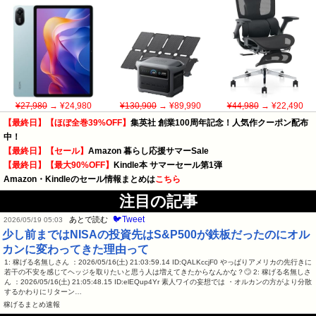
¥27,980
→ ¥24,980
¥130,900
→ ¥89,990
¥44,980
→ ¥22,490
【最終日】【ほぼ全巻39%OFF】
集英社 創業100周年記念！人気作クーポン配布
中！
【最終日】【セール】
Amazon 暮らし応援サマーSale
【最終日】【最大90%OFF】
Kindle本 サマーセール第1弾
Amazon・Kindleのセール情報まとめは
こちら
注目の記事
🐦Tweet
あとで読む
2026/05/19 05:03
少し前まではNISAの投資先はS&P500が鉄板だったのにオル
カンに変わってきた理由って
1: 稼げる名無しさん ：2026/05/16(土) 21:03:59.14 ID:QALKccjF0 やっぱりアメリカの先行きに
若干の不安を感じてヘッジを取りたいと思う人は増えてきたからなんかな？🙄 2: 稼げる名無しさ
ん ：2026/05/16(土) 21:05:48.15 ID:elEQup4Yr 素人ワイの妄想では ・オルカンの方がより分散
するかわりにリターン…
稼げるまとめ速報