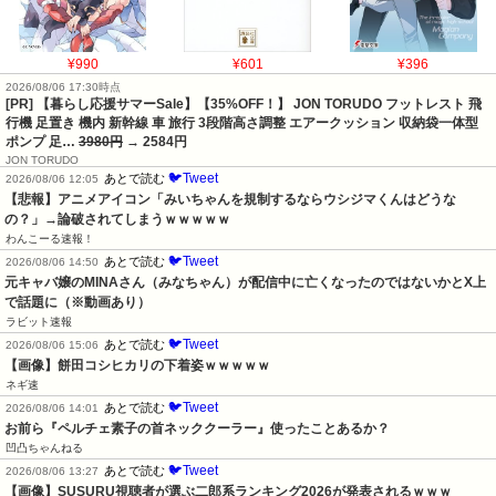
¥990
¥601
¥396
2026/08/06 17:30時点
[PR] 【暮らし応援サマーSale】【35%OFF！】 JON TORUDO フットレスト 飛
行機 足置き 機内 新幹線 車 旅行 3段階高さ調整 エアークッション 収納袋一体型
ポンプ 足…
3980円
→ 2584円
JON TORUDO
🐦Tweet
あとで読む
2026/08/06 12:05
【悲報】アニメアイコン「みいちゃんを規制するならウシジマくんはどうな
の？」→論破されてしまうｗｗｗｗｗ
わんこーる速報！
🐦Tweet
あとで読む
2026/08/06 14:50
元キャバ嬢のMINAさん（みなちゃん）が配信中に亡くなったのではないかとX上
で話題に（※動画あり）
ラビット速報
🐦Tweet
あとで読む
2026/08/06 15:06
【画像】餅田コシヒカリの下着姿ｗｗｗｗｗ
ネギ速
🐦Tweet
あとで読む
2026/08/06 14:01
お前ら『ペルチェ素子の首ネッククーラー』使ったことあるか？
凹凸ちゃんねる
🐦Tweet
あとで読む
2026/08/06 13:27
【画像】SUSURU視聴者が選ぶ二郎系ランキング2026が発表されるｗｗｗ