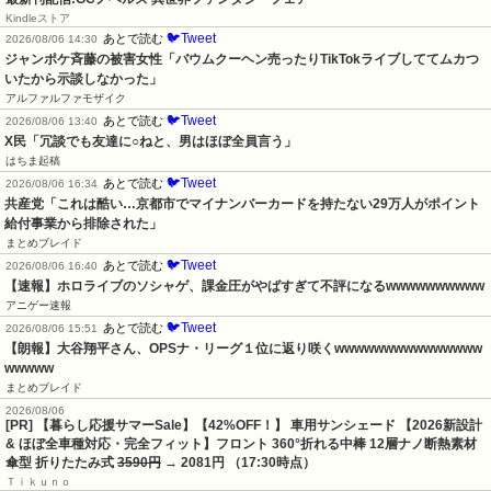
Kindleストア
🐦Tweet
あとで読む
2026/08/06 14:30
ジャンポケ斉藤の被害女性「バウムクーヘン売ったりTikTokライブしててムカつ
いたから示談しなかった」
アルファルファモザイク
🐦Tweet
あとで読む
2026/08/06 13:40
X民「冗談でも友達に○ねと、男はほぼ全員言う」
はちま起稿
🐦Tweet
あとで読む
2026/08/06 16:34
共産党「これは酷い…京都市でマイナンバーカードを持たない29万人がポイント
給付事業から排除された」
まとめブレイド
🐦Tweet
あとで読む
2026/08/06 16:40
【速報】ホロライブのソシャゲ、課金圧がやばすぎて不評になるwwwwwwwwww
アニゲー速報
🐦Tweet
あとで読む
2026/08/06 15:51
【朗報】大谷翔平さん、OPSナ・リーグ１位に返り咲くwwwwwwwwwwwwwww
wwwww
まとめブレイド
2026/08/06
[PR] 【暮らし応援サマーSale】【42%OFF！】 車用サンシェード 【2026新設計
& ほぼ全車種対応・完全フィット】フロント 360°折れる中棒 12層ナノ断熱素材
傘型 折りたたみ式
3590円
→ 2081円 （17:30時点）
Ｔｉｋｕｎｏ