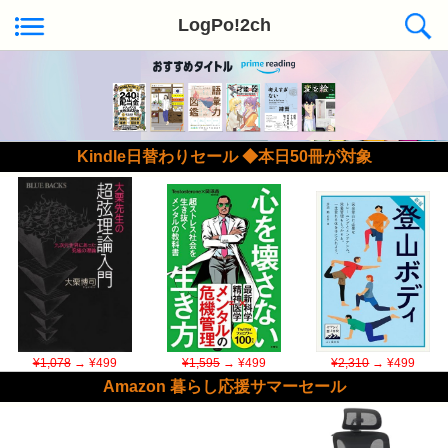
LogPo!2ch
Kindle日替わりセール ◆本日50冊が対象
¥1,078
→ ¥499
¥1,595
→ ¥499
¥2,310
→ ¥499
Amazon 暮らし応援サマーセール