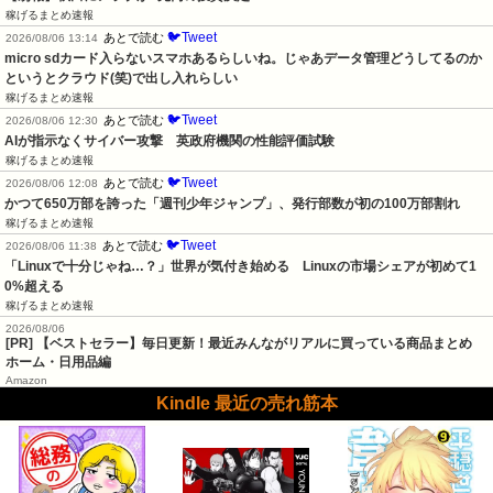
稼げるまとめ速報
🐦Tweet
あとで読む
2026/08/06 13:14
micro sdカード入らないスマホあるらしいね。じゃあデータ管理どうしてるのか
というとクラウド(笑)で出し入れらしい
稼げるまとめ速報
🐦Tweet
あとで読む
2026/08/06 12:30
AIが指示なくサイバー攻撃　英政府機関の性能評価試験
稼げるまとめ速報
🐦Tweet
あとで読む
2026/08/06 12:08
かつて650万部を誇った「週刊少年ジャンプ」、発行部数が初の100万部割れ
稼げるまとめ速報
🐦Tweet
あとで読む
2026/08/06 11:38
「Linuxで十分じゃね…？」世界が気付き始める　Linuxの市場シェアが初めて1
0%超える
稼げるまとめ速報
2026/08/06
[PR] 【ベストセラー】毎日更新！最近みんながリアルに買っている商品まとめ
ホーム・日用品編
Amazon
Kindle 最近の売れ筋本