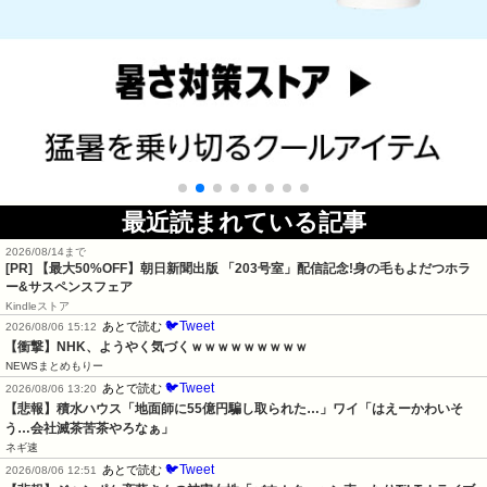
最近読まれている記事
2026/08/14まで
[PR] 【最大50%OFF】朝日新聞出版 「203号室」配信記念!身の毛もよだつホラ
ー&サスペンスフェア
Kindleストア
🐦Tweet
あとで読む
2026/08/06 15:12
【衝撃】NHK、ようやく気づくｗｗｗｗｗｗｗｗｗ
NEWSまとめもりー
🐦Tweet
あとで読む
2026/08/06 13:20
【悲報】積水ハウス「地面師に55億円騙し取られた…」ワイ「はえーかわいそ
う…会社滅茶苦茶やろなぁ」
ネギ速
🐦Tweet
あとで読む
2026/08/06 12:51