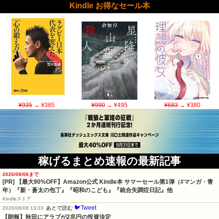
Kindle お得なセール本
¥935
→ ¥385
¥990
→ ¥495
¥683
→ ¥380
稼げるまとめ速報の最新記事
2026/08/06まで
[PR]
【最大90%OFF】Amazon公式 Kindle本 サマーセール第1弾（#マンガ・青
年）『新・蒼太の包丁』『昭和のこども』『統合失調症日記』他
Kindleストア
🐦Tweet
あとで読む
2026/08/06 13:33
【朗報】秋田にアラブが2兆円の投資決定