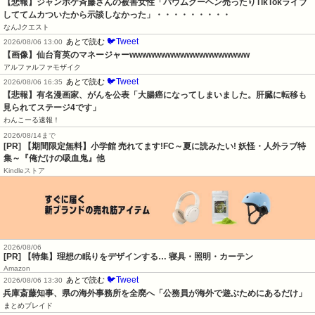
【悲報】ジャンポケ斉藤さんの被害女性「バウムクーヘン売ったりTikTokライブ
しててムカついたから示談しなかった」・・・・・・・・・
なんJクエスト
🐦Tweet
あとで読む
2026/08/06 13:00
【画像】仙台育英のマネージャーwwwwwwwwwwwwwwwwwww
アルファルファモザイク
🐦Tweet
あとで読む
2026/08/06 16:35
【悲報】有名漫画家、がんを公表「大腸癌になってしまいました。肝臓に転移も
見られてステージ4です」
わんこーる速報！
2026/08/14まで
[PR] 【期間限定無料】小学館 売れてます!FC～夏に読みたい! 妖怪・人外ラブ特
集～『俺だけの吸血鬼』他
Kindleストア
2026/08/06
[PR] 【特集】理想の眠りをデザインする… 寝具・照明・カーテン
Amazon
🐦Tweet
あとで読む
2026/08/06 13:30
兵庫斎藤知事、県の海外事務所を全廃へ「公務員が海外で遊ぶためにあるだけ」
まとめブレイド