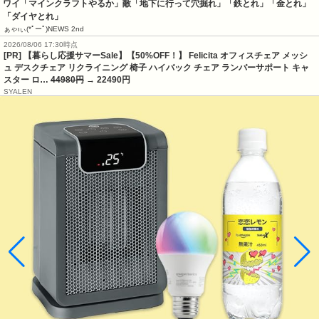
ワイ「マインクラフトやるか」敵「地下に行って穴掘れ」「鉄とれ」「金とれ」
「ダイヤとれ」
ぁゃιぃ(*ﾟーﾟ)NEWS 2nd
2026/08/06 17:30時点
[PR] 【暮らし応援サマーSale】【50%OFF！】 Felicita オフィスチェア メッシ
ュ デスクチェア リクライニング 椅子 ハイバック チェア ランバーサポート キャ
スター ロ…
44980円
→ 22490円
SYALEN