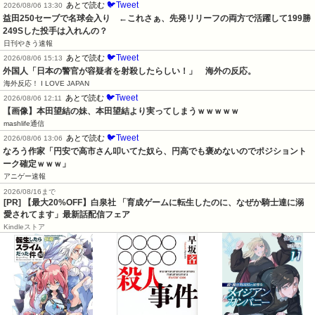
🐦Tweet
あとで読む
2026/08/06 13:30
益田250セーブで名球会入り　←これさぁ、先発リリーフの両方で活躍して199勝
249Sした投手は入れんの？
日刊やきう速報
🐦Tweet
あとで読む
2026/08/06 15:13
外国人「日本の警官が容疑者を射殺したらしい！」　海外の反応。
海外反応！ I LOVE JAPAN
🐦Tweet
あとで読む
2026/08/06 12:11
【画像】本田望結の妹、本田望結より実ってしまうｗｗｗｗｗ
mashlife通信
🐦Tweet
あとで読む
2026/08/06 13:06
なろう作家「円安で高市さん叩いてた奴ら、円高でも褒めないのでポジショント
ーク確定ｗｗｗ」
アニゲー速報
2026/08/16まで
[PR] 【最大20%OFF】白泉社 「育成ゲームに転生したのに、なぜか騎士達に溺
愛されてます」最新話配信フェア
Kindleストア