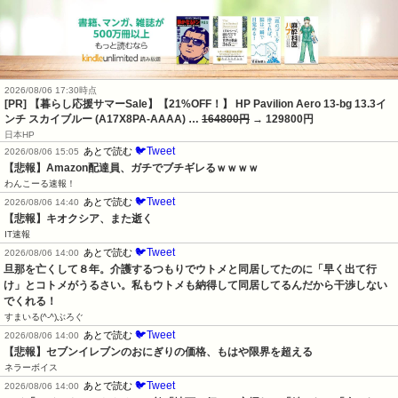
2026/08/06 17:30時点
[PR] 【暮らし応援サマーSale】【21%OFF！】 HP Pavilion Aero 13-bg 13.3イ
ンチ スカイブルー (A17X8PA-AAAA) …
164800円
→ 129800円
日本HP
🐦Tweet
あとで読む
2026/08/06 15:05
【悲報】Amazon配達員、ガチでブチギレるｗｗｗｗ
わんこーる速報！
🐦Tweet
あとで読む
2026/08/06 14:40
【悲報】キオクシア、また逝く
IT速報
🐦Tweet
あとで読む
2026/08/06 14:00
旦那を亡くして８年。介護するつもりでウトメと同居してたのに「早く出て行
け」とコトメがうるさい。私もウトメも納得して同居してるんだから干渉しない
でくれる！
すまいる(^-^)ぶろぐ
🐦Tweet
あとで読む
2026/08/06 14:00
【悲報】セブンイレブンのおにぎりの価格、もはや限界を超える
ネラーボイス
🐦Tweet
あとで読む
2026/08/06 14:00