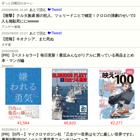
ずっと日曜日のターン
🐦Tweet
あとで読む
2026/08/06 14:45
【衝撃】クルタ族虐 殺の犯人、ツェリードニヒで確定！クロロの演劇のせいで2
人も無駄死ににwwww
アニゲー速報
🐦Tweet
あとで読む
2026/08/06 13:27
【悲報】キオクシア、また死ぬ
ネギ速
2026/08/06
[PR] 【ベストセラー】毎日更新！最近みんながリアルに買っている商品まとめ
本・マンガ編
Amazon
¥1,584
¥6,820
¥2,277
2026/08/12 まで！
[PR] 【0円～】マイクロマガジン社 「乙女ゲー世界はモブに厳しい世界です2」
最新刊配信!GCノベルズ 異世界ファンタジーフェア