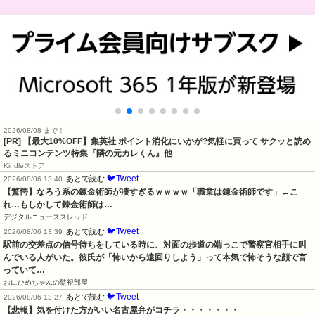
2026/08/08 まで！
[PR] 【最大10%OFF】集英社 ポイント消化にいかが?気軽に買って サクッと読め
るミニコンテンツ特集『隣の元カレくん』他
Kindleストア
🐦Tweet
あとで読む
2026/08/06 13:40
【驚愕】なろう系の錬金術師が凄すぎるｗｗｗｗ「職業は錬金術師です」←こ
れ…もしかして錬金術師は…
デジタルニューススレッド
🐦Tweet
あとで読む
2026/08/06 13:39
駅前の交差点の信号待ちをしている時に、対面の歩道の端っこで警察官相手に叫
んでいる人がいた。彼氏が「怖いから遠回りしよう」って本気で怖そうな顔で言
っていて…
おにひめちゃんの監視部屋
🐦Tweet
あとで読む
2026/08/06 13:27
【悲報】気を付けた方がいい名古屋弁がコチラ・・・・・・・