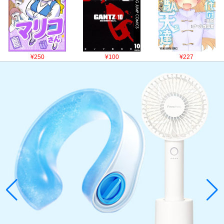
¥250
¥100
¥227