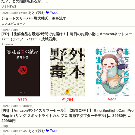
た？」との指摘もあるが……
U-1 NEWS
🐦Tweet
あとで読む
2026/08/09 16:09
ショートスリーパー堀大輔氏、涙を流す
コノユビニュース
2026/08/09
[PR] 【生鮮食品を最短2時間でお届け！】毎日のお買い物に Amazonネットスー
パー（ライフ・バロー・成城石井）
Amazon
¥770
¥1,294
¥605
2026/08/09 20:30時点
[PR] 【Amazonデバイスサマーセール】【25%OFF！】 Ring Spotlight Cam Pro
Plug-in (リング スポットライトカム プロ 電源アダプターモデル) |…
39980円
→
29980円
Ring
🐦Tweet
あとで読む
2026/08/09 16:45