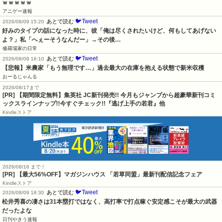
ｗｗｗｗｗ
アニゲー速報
🐦Tweet
あとで読む
2026/08/09 15:20
好みのタイプの話になった時に、彼「俺は尽くされたいけど、何もしてあげない
よ？」私「へぇーそうなんだー」→その後…
修羅場家の日常
🐦Tweet
あとで読む
2026/08/09 16:10
【悲報】米農家「もう無理です…」過去最大の在庫を抱える状態で新米収穫
おーるじゃんる
2026/08/17まで
[PR] 【期間限定無料】集英社 JC新刊発売!! 今月もジャンプから超豪華新刊コミ
ックスラインナップ!!今すぐチェック!!『逃げ上手の若君』他
Kindleストア
2026/08/16 まで！
[PR] 【最大56%OFF】マガジンハウス 「若草同盟」最新刊配信記念フェア
Kindleストア
🐦Tweet
あとで読む
2026/08/09 18:30
松井秀喜の凄さは31本塁打ではなく、高打率で打点稼ぐ安定感こそが最大の武器
だったよな
日刊やきう速報