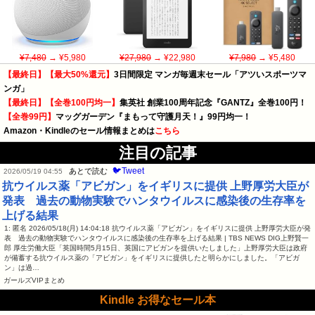
¥7,480
→ ¥5,980
¥27,980
→ ¥22,980
¥7,980
→ ¥5,480
【最終日】【最大50%還元】
3日間限定 マンガ毎週末セール「アツいスポーツマ
ンガ」
【最終日】【全巻100円均一】
集英社 創業100周年記念『GANTZ』全巻100円！
【全巻99円】
マッグガーデン『まもって守護月天！』99円均一！
Amazon・Kindleのセール情報まとめは
こちら
注目の記事
🐦Tweet
あとで読む
2026/05/19 04:55
抗ウイルス薬「アビガン」をイギリスに提供 上野厚労大臣が
発表 過去の動物実験でハンタウイルスに感染後の生存率を
上げる結果
1: 匿名 2026/05/18(月) 14:04:18 抗ウイルス薬「アビガン」をイギリスに提供 上野厚労大臣が発
表 過去の動物実験でハンタウイルスに感染後の生存率を上げる結果 | TBS NEWS DIG上野賢一
郎 厚生労働大臣「英国時間5月15日、英国にアビガンを提供いたしました」上野厚労大臣は政府
が備蓄する抗ウイルス薬の「アビガン」をイギリスに提供したと明らかにしました。「アビガ
ン」は過…
ガールズVIPまとめ
Kindle お得なセール本