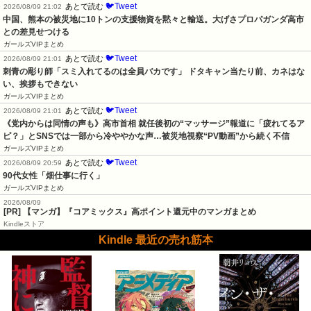
🐦Tweet
あとで読む
2026/08/09 21:02
中国、熊本の被災地に10トンの支援物資を黙々と輸送。大げさプロパガンダ高市
との差見せつける
ガールズVIPまとめ
🐦Tweet
あとで読む
2026/08/09 21:01
刺青の彫り師「スミ入れてるのは全員バカです」 ドタキャン当たり前、カネはな
い、挨拶もできない
ガールズVIPまとめ
🐦Tweet
あとで読む
2026/08/09 21:01
《党内からは同情の声も》高市首相 就任後初の“マッサージ”報道に「疲れてるア
ピ？」とSNSでは一部から冷ややかな声…被災地視察“PV動画”から続く不信
ガールズVIPまとめ
🐦Tweet
あとで読む
2026/08/09 20:59
90代女性「畑仕事に行く」
ガールズVIPまとめ
2026/08/09
[PR] 【マンガ】『コアミックス』高ポイント還元中のマンガまとめ
Kindleストア
Kindle 最近の売れ筋本