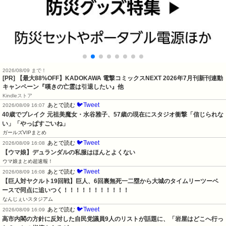
2026/08/09 まで！
[PR] 【最大88%OFF】KADOKAWA 電撃コミックスNEXT 2026年7月刊新刊連動
キャンペーン『嘆きの亡霊は引退したい』他
Kindleストア
🐦Tweet
あとで読む
2026/08/09 16:07
40歳でブレイク 元祖美魔女・水谷雅子、57歳の現在にスタジオ衝撃「信じられな
い」「やっぱすごいね」
ガールズVIPまとめ
🐦Tweet
あとで読む
2026/08/09 16:08
【ウマ娘】デュランダルの私服はほんとよくない
ウマ娘まとめ超速報！
🐦Tweet
あとで読む
2026/08/09 16:08
【巨人対ヤクルト19回戦】巨人、6回裏無死一二塁から大城のタイムリーツーベ
ースで同点に追いつく！！！！！！！！！！！
なんじぇいスタジアム
🐦Tweet
あとで読む
2026/08/09 16:09
高市内閣の方針に反対した自民党議員9人のリストが話題に、「岩屋はどこへ行っ