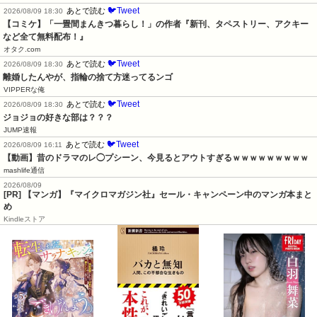
🐦Tweet
あとで読む
2026/08/09 18:30
【コミケ】「一畳間まんきつ暮らし！」の作者『新刊、タペストリー、アクキー
など全て無料配布！』
オタク.com
🐦Tweet
あとで読む
2026/08/09 18:30
離婚したんやが、指輪の捨て方迷ってるンゴ
VIPPERな俺
🐦Tweet
あとで読む
2026/08/09 18:30
ジョジョの好きな部は？？？
JUMP速報
🐦Tweet
あとで読む
2026/08/09 16:11
【動画】昔のドラマのレ◯プシーン、今見るとアウトすぎるｗｗｗｗｗｗｗｗｗ
mashlife通信
2026/08/09
[PR] 【マンガ】『マイクロマガジン社』セール・キャンペーン中のマンガ本まと
め
Kindleストア