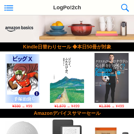
LogPo!2ch
Kindle日替わりセール ◆本日50冊が対象
¥330
→ ¥99
¥1,870
→ ¥499
¥1,336
→ ¥499
Amazonデバイスサマーセール