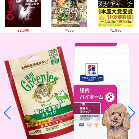
¥2,000
¥855
¥1,980