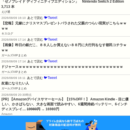
「ゼノブレイド ディフィニティブエディション」　Nintendo Switch 2 Edition　
3,713 本
えび通
🐦Tweet
あとで読む
2026/08/09 16:10
【悲報】元嫁にクリスマスプレゼントバラされた父親のつらい現実がこちらｗｗ
ｗｗ
キスログ
🐦Tweet
あとで読む
2026/08/09 17:14
【画像】昨日の銀だこ、８８人しか買えない８８円に大行列をなす都民コチラｗ
ｗｗ
ガールズVIPまとめ
🐦Tweet
あとで読む
2026/08/09 17:14
ドジャースｗｗｗｗｗｗｗｗｗｗｗｗｗｗｗｗｗｗｗｗｗｗｗｗｗｗｗｗｗｗ
ガールズVIPまとめ
🐦Tweet
あとで読む
2026/08/09 16:11
友達になりたい人
ガールズVIPまとめ
2026/08/09 20:30時点
[PR] 【Amazonデバイスサマーセール】【15%OFF！】 Amazon Kindle - 目に優
しい、かさばらない、大きな画面で読みやすい、6週間持続バッテリー、6インチ
ディスプレイ…
19980円
→ 16980円
Amazon