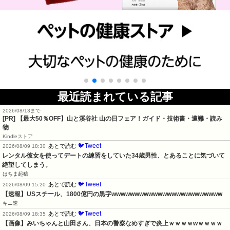
最近読まれている記事
2026/08/13まで
[PR]
【最大50％OFF】山と溪谷社 山の日フェア！ガイド・技術書・遭難・読み
物
Kindleストア
🐦Tweet
あとで読む
2026/08/09 18:30
レンタル彼女を使ってデートの練習をしていた34歳男性、とあることに気づいて
絶望してしまう。
はちま起稿
🐦Tweet
あとで読む
2026/08/09 15:20
【速報】USスチール、1800億円の黒字wwwwwwwwwwwwwwwwwwwwwwww
キニ速
🐦Tweet
あとで読む
2026/08/09 18:35
【画像】みいちゃんと山田さん、日本の警察なめすぎで炎上ｗｗｗｗwｗｗｗｗ