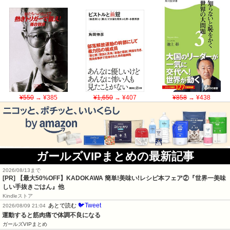
¥550
→ ¥385
¥1,650
→ ¥407
¥858
→ ¥438
ガールズVIPまとめの最新記事
2026/08/13まで
[PR] 【最大50%OFF】KADOKAWA 簡単!美味い!レシピ本フェア②『世界一美味
しい手抜きごはん』他
Kindleストア
🐦Tweet
あとで読む
2026/08/09 21:04
運動すると筋肉痛で体調不良になる
ガールズVIPまとめ