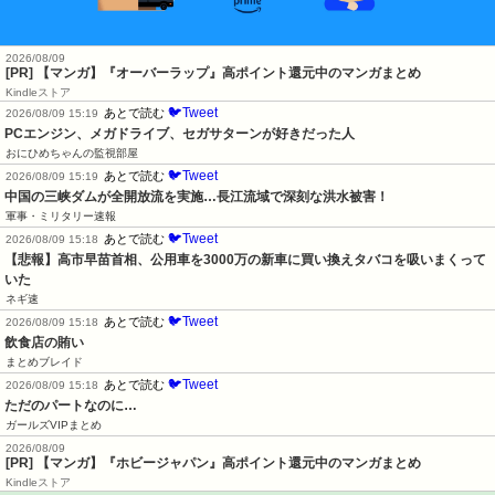
2026/08/09
[PR] 【マンガ】『オーバーラップ』高ポイント還元中のマンガまとめ
Kindleストア
🐦Tweet
あとで読む
2026/08/09 15:19
PCエンジン、メガドライブ、セガサターンが好きだった人
おにひめちゃんの監視部屋
🐦Tweet
あとで読む
2026/08/09 15:19
中国の三峡ダムが全開放流を実施…長江流域で深刻な洪水被害！
軍事・ミリタリー速報
🐦Tweet
あとで読む
2026/08/09 15:18
【悲報】高市早苗首相、公用車を3000万の新車に買い換えタバコを吸いまくって
いた
ネギ速
🐦Tweet
あとで読む
2026/08/09 15:18
飲食店の賄い
まとめブレイド
🐦Tweet
あとで読む
2026/08/09 15:18
ただのパートなのに…
ガールズVIPまとめ
2026/08/09
[PR] 【マンガ】『ホビージャパン』高ポイント還元中のマンガまとめ
Kindleストア