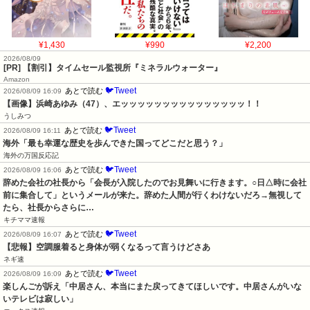
¥1,430
¥990
¥2,200
2026/08/09
[PR] 【割引】タイムセール監視所『ミネラルウォーター』
Amazon
🐦Tweet
あとで読む
2026/08/09 16:09
【画像】浜崎あゆみ（47）、エッッッッッッッッッッッッッッッ！！
うしみつ
🐦Tweet
あとで読む
2026/08/09 16:11
海外「最も幸運な歴史を歩んできた国ってどこだと思う？」
海外の万国反応記
🐦Tweet
あとで読む
2026/08/09 16:06
辞めた会社の社長から「会長が入院したのでお見舞いに行きます。○日△時に会社
前に集合して」というメールが来た。辞めた人間が行くわけないだろ→無視して
たら、社長からさらに…
キチママ速報
🐦Tweet
あとで読む
2026/08/09 16:07
【悲報】空調服着ると身体が弱くなるって言うけどさあ
ネギ速
🐦Tweet
あとで読む
2026/08/09 16:09
楽しんごが訴え「中居さん、本当にまた戻ってきてほしいです。中居さんがいな
いテレビは寂しい」