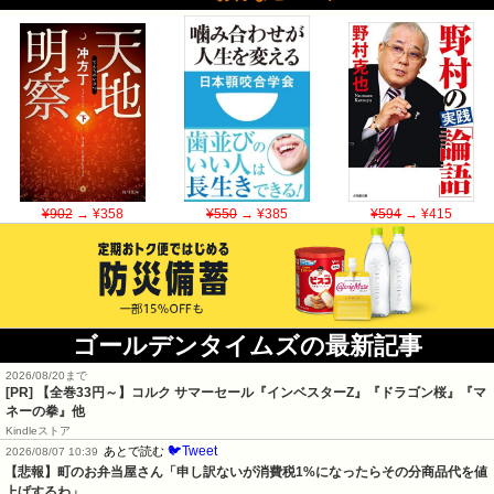
¥902
→ ¥358
¥550
→ ¥385
¥594
→ ¥415
ゴールデンタイムズの最新記事
2026/08/20まで
[PR]
【全巻33円～】コルク サマーセール『インベスターZ』『ドラゴン桜』『マ
ネーの拳』他
Kindleストア
🐦Tweet
あとで読む
2026/08/07 10:39
【悲報】町のお弁当屋さん「申し訳ないが消費税1%になったらその分商品代を値
上げするわ」