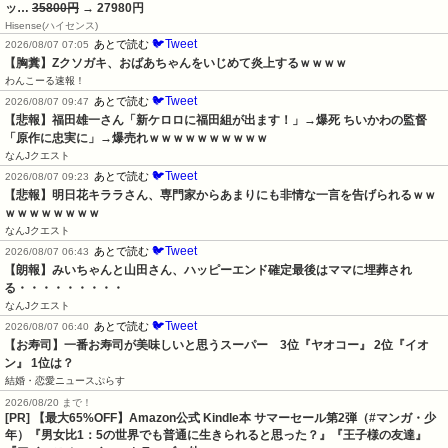
ッ…
35800円
→ 27980円
Hisense(ハイセンス)
🐦Tweet
あとで読む
2026/08/07 07:05
【胸糞】Zクソガキ、おばあちゃんをいじめて炎上するｗｗｗｗ
わんこーる速報！
🐦Tweet
あとで読む
2026/08/07 09:47
【悲報】福田雄一さん「新ケロロに福田組が出ます！」→爆死 ちいかわの監督
「原作に忠実に」→爆売れｗｗｗｗｗｗｗｗｗｗ
なんJクエスト
🐦Tweet
あとで読む
2026/08/07 09:23
【悲報】明日花キララさん、専門家からあまりにも非情な一言を告げられるｗｗ
ｗｗｗｗｗｗｗｗ
なんJクエスト
🐦Tweet
あとで読む
2026/08/07 06:43
【朗報】みいちゃんと山田さん、ハッピーエンド確定最後はママに埋葬され
る・・・・・・・・・
なんJクエスト
🐦Tweet
あとで読む
2026/08/07 06:40
【お寿司】一番お寿司が美味しいと思うスーパー　3位『ヤオコー』 2位『イオ
ン』 1位は？
結婚・恋愛ニュースぷらす
2026/08/20 まで！
[PR]
【最大65%OFF】Amazon公式 Kindle本 サマーセール第2弾（#マンガ・少
年）『男女比1：5の世界でも普通に生きられると思った？』『王子様の友達』