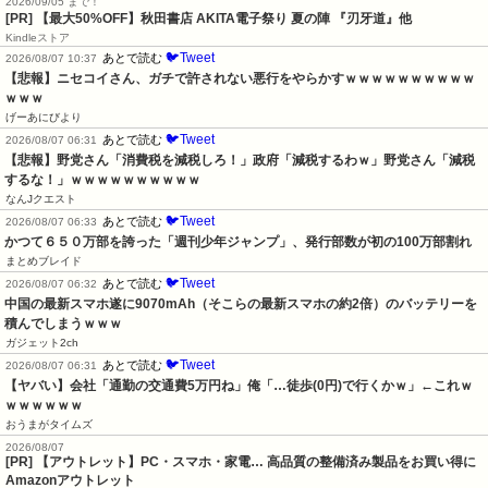
2026/09/05 まで！
[PR]
【最大50%OFF】秋田書店 AKITA電子祭り 夏の陣 『刃牙道』他
Kindleストア
🐦Tweet
あとで読む
2026/08/07 10:37
【悲報】ニセコイさん、ガチで許されない悪行をやらかすｗｗｗｗｗｗｗｗｗｗ
ｗｗｗ
げーあにびより
🐦Tweet
あとで読む
2026/08/07 06:31
【悲報】野党さん「消費税を減税しろ！」政府「減税するわｗ」野党さん「減税
するな！」ｗｗｗｗｗｗｗｗｗｗ
なんJクエスト
🐦Tweet
あとで読む
2026/08/07 06:33
かつて６５０万部を誇った「週刊少年ジャンプ」、発行部数が初の100万部割れ
まとめブレイド
🐦Tweet
あとで読む
2026/08/07 06:32
中国の最新スマホ遂に9070mAh（そこらの最新スマホの約2倍）のバッテリーを
積んでしまうｗｗｗ
ガジェット2ch
🐦Tweet
あとで読む
2026/08/07 06:31
【ヤバい】会社「通勤の交通費5万円ね」俺「…徒歩(0円)で行くかｗ」←これｗ
ｗｗｗｗｗｗ
おうまがタイムズ
2026/08/07
[PR] 【アウトレット】PC・スマホ・家電… 高品質の整備済み製品をお買い得に
Amazonアウトレット