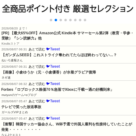
2026/08/20 まで！
[PR]
【最大65%OFF】Amazon公式 Kindle本 サマーセール第2弾（教育・学参・
受験）『シン読解力』他
Kindleストア
🐦Tweet
あとで読む
2026/08/07 06:31
【ガンダムSEED】これストライク奪われてたらほぼ終わってない…？
ねいろ速報さん
🐦Tweet
あとで読む
2026/08/07 06:31
【画像】小倉ゆうか（元・小倉優香）が水着グラビア復帰
ネギ速
🐦Tweet
あとで読む
2026/08/07 06:32
Forbes「ロブロックス株価70％急落でXboxに千載一遇の好機到来」
mutyunのゲーム+αブログ
🐦Tweet
あとで読む
2026/08/07 05:47
テレビで笑った放送事故
ガールズVIPまとめ
🐦Tweet
あとで読む
2026/08/07 05:47
【衝撃】韓国サッカー協会さん、W杯予選で外国人審判を性接待していたことが
発覚・・・・・・・・・
なんJクエスト