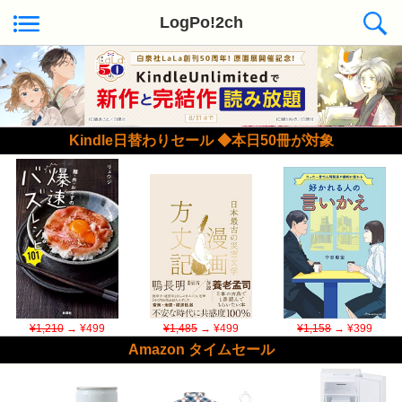
LogPo!2ch
Kindle日替わりセール ◆本日50冊が対象
¥1,210
→ ¥499
¥1,485
→ ¥499
¥1,158
→ ¥399
Amazon タイムセール