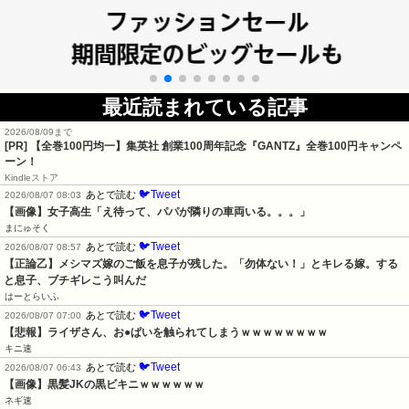
最近読まれている記事
2026/08/09まで
[PR]
【全巻100円均一】集英社 創業100周年記念『GANTZ』全巻100円キャンペ
ーン！
Kindleストア
🐦Tweet
あとで読む
2026/08/07 08:03
【画像】女子高生「え待って、パパが隣りの車両いる。。。」
まにゅそく
🐦Tweet
あとで読む
2026/08/07 08:57
【正論乙】メシマズ嫁のご飯を息子が残した。「勿体ない！」とキレる嫁。する
と息子、ブチギレこう叫んだ
はーとらいふ
🐦Tweet
あとで読む
2026/08/07 07:00
【悲報】ライザさん、お●ぱいを触られてしまうｗｗｗｗｗｗｗｗ
キニ速
🐦Tweet
あとで読む
2026/08/07 06:43
【画像】黒髪JKの黒ビキニｗｗｗｗｗｗ
ネギ速