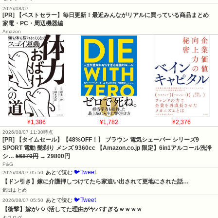
2026/08/07
[PR] 【ベストセラー】毎日更新！最近みんながリアルに買っている商品まとめ
家電・PC・周辺機器編
Amazon
¥1,386
¥1,782
¥2,376
2026/08/07 11:30時点
[PR] 【タイムセール】【48%OFF！】 ブラウン 電気シェーバー シリーズ9
SPORT 電動 髭剃り メンズ 9360cc 【Amazon.co.jp 限定】6in1アルコール洗浄
シ…
56870円
→ 29800円
P&G
🐦Tweet
あとで読む
2026/08/07 05:50
【ドン引き】嫁に介護押しつけてたら家追い出されて更地にされた話…
気団まとめ
🐦Tweet
あとで読む
2026/08/07 05:50
【衝撃】嫁がパパ活してた理由がヤバすぎるｗｗｗｗ
キスログ