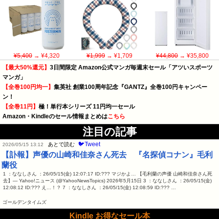
¥5,400
→ ¥4,320
¥1,999
→ ¥1,709
¥44,800
→ ¥35,800
【最大50%還元】
3日間限定 Amazon公式マンガ毎週末セール「アツいスポーツ
マンガ」
【全巻100円均一】
集英社 創業100周年記念『GANTZ』全巻100円キャンペー
ン！
【全巻11円】
極！単行本シリーズ 11円均一セール
Amazon・Kindleのセール情報まとめは
こちら
注目の記事
🐦Tweet
あとで読む
2026/05/15 13:12
【訃報】声優の山崎和佳奈さん死去 『名探偵コナン』毛利
蘭役
1 ：ななしさん ：26/05/15(金) 12:07:17 ID:??? マジかよ… 【毛利蘭の声優 山崎和佳奈さん死
去】— Yahoo!ニュース (@YahooNewsTopics) 2026年5月15日 3 ：ななしさん ：26/05/15(金)
12:08:12 ID:??? え…！？ 7 ：ななしさん ：26/05/15(金) 12:08:59 ID:??? …
ゴールデンタイムズ
Kindle お得なセール本