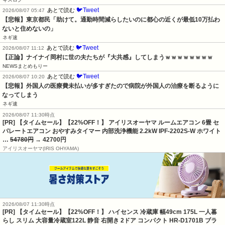
🐦Tweet
あとで読む
2026/08/07 05:47
【悲報】東京都民「助けて。通勤時間減らしたいのに都心の近くが最低10万払わ
ないと住めないの」
ネギ速
🐦Tweet
あとで読む
2026/08/07 11:12
【正論】ナイナイ岡村に世の夫たちが『大共感』してしまうｗｗｗｗｗｗｗｗ
NEWSまとめもりー
🐦Tweet
あとで読む
2026/08/07 10:20
【悲報】外国人の医療費未払いが多すぎたので病院が外国人の治療を断るように
なってしまう
ネギ速
2026/08/07 11:30時点
[PR] 【タイムセール】【22%OFF！】 アイリスオーヤマ ルームエアコン 6畳 セ
パレートエアコン おやすみタイマー 内部洗浄機能 2.2kW IPF-2202S-W ホワイト
…
54780円
→ 42700円
アイリスオーヤマ(IRIS OHYAMA)
2026/08/07 11:30時点
[PR] 【タイムセール】【22%OFF！】 ハイセンス 冷蔵庫 幅49cm 175L 一人暮
らし スリム 大容量冷蔵室122L 静音 右開き 2ドア コンパクト HR-D1701B ブラ