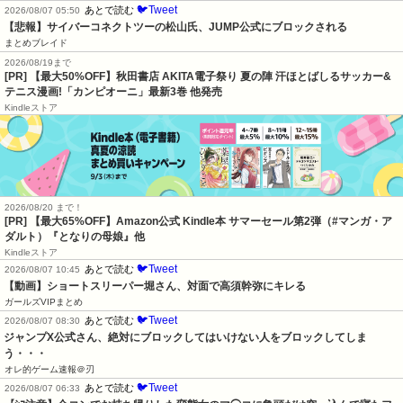
🐦Tweet
あとで読む
2026/08/07 05:50
【悲報】サイバーコネクトツーの松山氏、JUMP公式にブロックされる
まとめブレイド
2026/08/19まで
[PR] 【最大50%OFF】秋田書店 AKITA電子祭り 夏の陣 汗ほとばしるサッカー&
テニス漫画!「カンピオーニ」最新3巻 他発売
Kindleストア
2026/08/20 まで！
[PR]
【最大65%OFF】Amazon公式 Kindle本 サマーセール第2弾（#マンガ・ア
ダルト）『となりの母娘』他
Kindleストア
🐦Tweet
あとで読む
2026/08/07 10:45
【動画】ショートスリーパー堀さん、対面で高須幹弥にキレる
ガールズVIPまとめ
🐦Tweet
あとで読む
2026/08/07 08:30
ジャンプX公式さん、絶対にブロックしてはいけない人をブロックしてしま
う・・・
オレ的ゲーム速報＠刃
🐦Tweet
あとで読む
2026/08/07 06:33