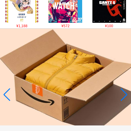
¥1,188
¥572
¥100