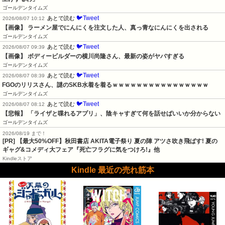
ゴールデンタイムズ
🐦Tweet
あとで読む
2026/08/07 10:12
【画像】 ラーメン屋でにんにくを注文した人、真っ青なにんにくを出される
ゴールデンタイムズ
🐦Tweet
あとで読む
2026/08/07 09:39
【画像】 ボディービルダーの横川尚隆さん、最新の姿がヤバすぎる
ゴールデンタイムズ
🐦Tweet
あとで読む
2026/08/07 08:39
FGOのリリスさん、謎のSKB水着を着るｗｗｗｗｗｗｗｗｗｗｗｗｗｗｗｗ
ゴールデンタイムズ
🐦Tweet
あとで読む
2026/08/07 08:12
【悲報】 「ライザと喋れるアプリ」、陰キャすぎて何を話せばいいか分からない
ゴールデンタイムズ
2026/08/19 まで！
[PR] 【最大50%OFF】秋田書店 AKITA電子祭り 夏の陣 アツさ吹き飛ばす! 夏の
ギャグ&コメディ大フェア『死亡フラグに気をつけろ!』他
Kindleストア
Kindle 最近の売れ筋本