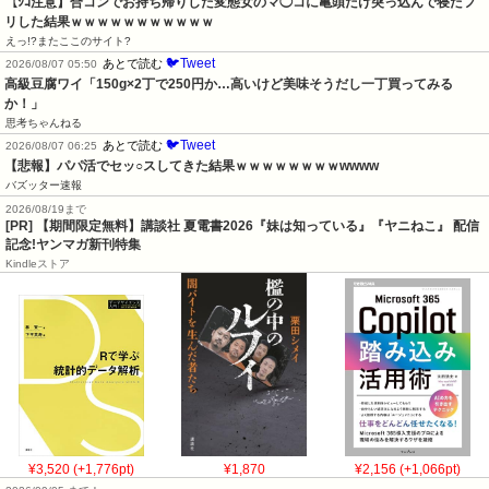
【ｼｺ注意】合コンでお持ち帰りした変態女のマ◯コに亀頭だけ突っ込んで寝たフ
リした結果ｗｗｗｗｗｗｗｗｗｗｗ
えっ!?またここのサイト?
🐦Tweet
あとで読む
2026/08/07 05:50
高級豆腐ワイ「150g×2丁で250円か…高いけど美味そうだし一丁買ってみる
か！」
思考ちゃんねる
🐦Tweet
あとで読む
2026/08/07 06:25
【悲報】パパ活でセッ○スしてきた結果ｗｗｗｗｗｗｗｗwwww
バズッター速報
2026/08/19まで
[PR] 【期間限定無料】講談社 夏電書2026『妹は知っている』『ヤニねこ』 配信
記念!ヤンマガ新刊特集
Kindleストア
¥3,520 (+1,776pt)
¥1,870
¥2,156 (+1,066pt)