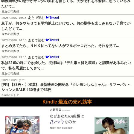
幼稚園年少の息子がサンタの実在を信じてる。夫がそれを不愉快に思っているみ
たいで...
鬼女の宅配便
🐦Tweet
あとで読む
2026/08/07 16:15
息子が、何をやらせても平均以上にいけない。何の期待も楽しみもない子育てが
しんどくて...
鬼女の宅配便
🐦Tweet
あとで読む
2026/08/07 14:15
まとめ見てたら、ＮＨＫ払ってない人がフルボッコだった。それを見て...
鬼女の宅配便
🐦Tweet
あとで読む
2026/08/07 13:15
私は22歳の時にでき婚した。従姉妹は『デキ婚＝貧乏底辺』と認識があるみたい
で、私を馬鹿にしてきて…
鬼女の宅配便
2026/08/20 まで！
[PR]
【33円～】双葉社 最新映画公開記念『クレヨンしんちゃん』 サマーバケ～
ション大SALE!! 30巻まで33円
Kindleストア
Kindle 最近の売れ筋本