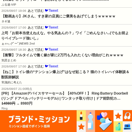
ぶる速-VIP
🐦Tweet
あとで読む
2026/08/07 19:06
【動画あり】JKさん、すき家の店員にご褒美をあげてしまうｗｗｗｗｗ
ネギ速
🐦Tweet
あとで読む
2026/08/07 17:00
上司「お前本当使えねえな。やる気あんの？」ワイ「ごめんなさい...(でもお前よ
りベイブレード強いし」
ぁゃιぃ(*ﾟーﾟ)NEWS 2nd
🐦Tweet
あとで読む
2026/08/07 18:30
【衝撃】フルタイムで働く嫁が家に2万円も入れたくない理由がこれｗｗｗｗ
気団まとめ
🐦Tweet
あとで読む
2026/08/07 17:00
【ねこ】トイレ後の“テンション爆上げ”はなぜ起こる？ 猫のトイレハイ体験談＆
獣医師解説
常識的に考えた
2026/08/07 21:00時点
[PR] 【Amazonデバイスサマーセール】【40%OFF！】 Ring Battery Doorbell
(リング ドアベル バッテリーモデル) | ワンタッチ取り付け | ドア前防犯カ…
14980円
→ 8980円
Ring