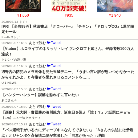
¥1,650
¥935
¥1,940
2026/08/13 まで！
[PR]
【全巻99円】秋田書店 『クローバー』『チキン』『ドロップOG』1週間限
定セール
Kindleストア
🐦Tweet
あとで読む
2026/08/07 16:09
【Vtuber】ホロライブのネリッサ・レイヴンクロフト姉さん、登録者数100万人
達成！
トレンドの通り道
🐦Tweet
あとで読む
2026/08/07 16:09
辺野古の防犯カメラ画像を見た玉城デニー、「うまい言い訳が思いつかなかった
からそれかよ」と有権者を呆れさせるコメントを……
U-1 NEWS
🐦Tweet
あとで読む
2026/08/07 15:30
【ハンターハンター】誤解を恐れずに言いたい
あにまんch
🐦Tweet
あとで読む
2026/08/07 15:30
【画像】元大関・貴景勝の湊川親方、誕生日を迎え『誰！？』と話題にｗｗｗ
【2ch】ニュー速クオリティ
🐦Tweet
あとで読む
2026/08/07 15:29
「バス運転手がいるのにディープキスなんてできない」「Aさんの供述には矛盾
点」元ジャンポケ斉藤慎二側が主張した「同意があった」理由