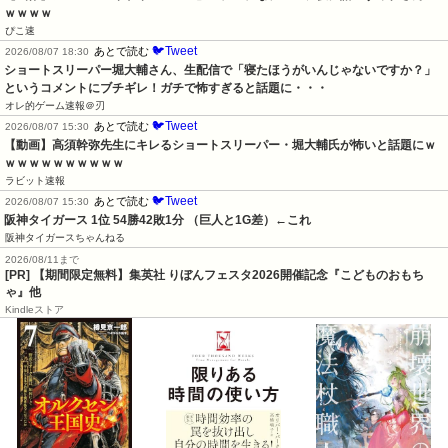
ｗｗｗｗ
ぴこ速
🐦Tweet
あとで読む
2026/08/07 18:30
ショートスリーパー堀大輔さん、生配信で「寝たほうがいんじゃないですか？」
というコメントにブチギレ！ガチで怖すぎると話題に・・・
オレ的ゲーム速報＠刃
🐦Tweet
あとで読む
2026/08/07 15:30
【動画】高須幹弥先生にキレるショートスリーパー・堀大輔氏が怖いと話題にｗ
ｗｗｗｗｗｗｗｗｗｗ
ラビット速報
🐦Tweet
あとで読む
2026/08/07 15:30
阪神タイガース 1位 54勝42敗1分 （巨人と1G差）←これ
阪神タイガースちゃんねる
2026/08/11まで
[PR] 【期間限定無料】集英社 りぼんフェスタ2026開催記念『こどものおもち
ゃ』他
Kindleストア