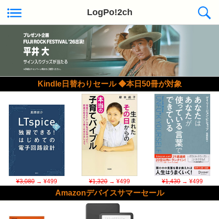
LogPo!2ch
Kindle日替わりセール ◆本日50冊が対象
¥3,080
→ ¥499
¥1,320
→ ¥499
¥1,430
→ ¥499
Amazonデバイスサマーセール