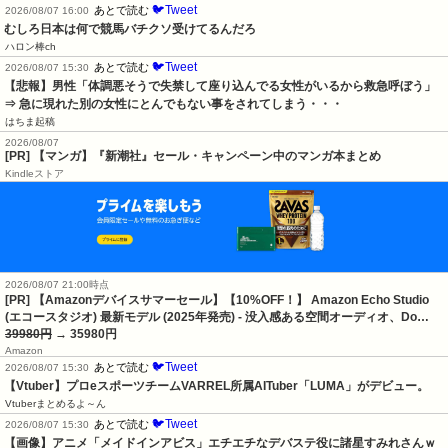
🐦Tweet
あとで読む
2026/08/07 16:00
むしろ日本は何で競馬バチクソ受けてるんだろ
ハロン棒ch
🐦Tweet
あとで読む
2026/08/07 15:30
【悲報】男性「体調悪そうで失禁して座り込んでる女性がいるから救急呼ぼう」
⇒ 急に現れた別の女性にとんでもない事をされてしまう・・・
はちま起稿
2026/08/07
[PR] 【マンガ】『新潮社』セール・キャンペーン中のマンガ本まとめ
Kindleストア
2026/08/07 21:00時点
[PR] 【Amazonデバイスサマーセール】【10%OFF！】 Amazon Echo Studio
(エコースタジオ) 最新モデル (2025年発売) - 没入感ある空間オーディオ、Do…
39980円
→ 35980円
Amazon
🐦Tweet
あとで読む
2026/08/07 15:30
【Vtuber】プロeスポーツチームVARREL所属AITuber「LUMA」がデビュー。
Vtuberまとめるよ～ん
🐦Tweet
あとで読む
2026/08/07 15:30
【画像】アニメ「メイドインアビス」エチエチなデバステ役に諸星すみれさんｗ