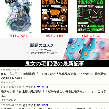
¥814
→ ¥244
¥935
→ ¥468
¥825
→ ¥413
鬼女の宅配便の最新記事
2026/08/16まで
[PR]
【33円～】徳間書店 「モン娘」など人気作品が対象 リュウWEB8周年夏休
みSUPER SALE 2
Kindleストア
🐦Tweet
あとで読む
2026/08/07 19:15
モテない男「女は悪い男が好き！！だから優しい俺らはモテない！！」←これさ
ぁ...
鬼女の宅配便
🐦Tweet
あとで読む
2026/08/07 17:15