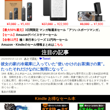
¥7,980
→ ¥5,480
¥27,980
→ ¥22,980
¥8,980
→ ¥7,600
【最大50%還元】
3日間限定 マンガ毎週末セール「アツいスポーツマンガ」
【セール】
Amazonデバイスサマーセール
【全巻11円】
極！単行本シリーズ 11円均一セール
Amazon・Kindleのセール情報まとめは
こちら
注目の記事
🐦Tweet
あとで読む
2026/05/15 12:15
彼女の家の冷蔵庫に入っていた“使いかけのお茶漬けの素”。
たったそれだけなのに無理になって…
144: 名無しさん＠おーぷん 18/06/27(水)00:20:14 ID:A7z 我ながら理不尽だと思う冷め話10年近
く前、当時付き合っていた彼女の家にビールを1パック（6本）持参で遊びに行った1本ずつはす
ぐに飲む用で、残り4本は「冷やしておいて」と言われたので冷蔵庫を開けたするとタマゴを並べ
ておくところの空きスペースに使いかけのお茶漬けの素（永○園）があった一食分を開封して、半
分くらい使っ…
鬼女の宅配便
Kindle お得なセール本