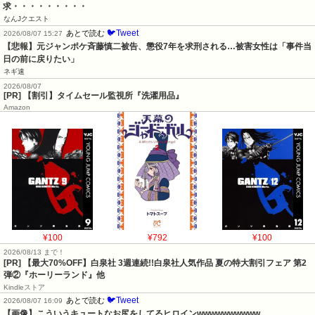
求・・・・・・・・・
なんJクエスト
🐦Tweet
あとで読む
2026/08/07 15:27
【悲報】元ジャンポケ斉藤慎二被告、懲役7年を求刑される…被害女性は「事件当
日の前に戻りたい」
ネギ速
2026/08/07
[PR] 【割引】タイムセール監視所『洗濯用品』
Amazon
¥100
¥792
¥100
2026/08/13 まで！
[PR] 【最大70%OFF】白泉社 3週連続!!白泉社人気作品 夏の特大割引フェア 第2
弾②『ホーリーランド』他
Kindleストア
🐦Tweet
あとで読む
2026/08/07 16:09
【画像】こういうキュートなお尻をしてるヒロインwwwwwwwwww