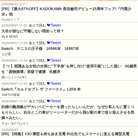
2026/08/13 まで！
[PR] 【最大87%OFF】KADOKAWA 長谷敏司デビュー25周年フェア!『円環少
女』他
Kindleストア
🐦Tweet
あとで読む
2026/08/07 17:00
大谷が頑なに守備しない理由って何？
MLB NEWS
🐦Tweet
あとで読む
2026/08/07 17:00
Switch　テニスの王子様　16996本　16987本
えび通
🐦Tweet
あとで読む
2026/08/07 17:00
【 つ 】面識ある女性の水筒に"下半身"を押し付け"使用不能"にした疑い　66歳男
を「器物損壊」容疑で逮捕　札幌市
痛いニュース(ﾉ∀`)
🐦Tweet
あとで読む
2026/08/07 17:00
Switch『カルドセプト ザ ファースト』1,858 本
SWITCH速報
🐦Tweet
あとで読む
2026/08/07 17:00
妊婦の義弟嫁がデカいベビーカーを買ったらしいんだが、なぜか私んちに置くつ
もりらしい。自分とこの車がツーシーターだから我が家の車で送り迎えさせる気
満々みたい…
すまいる(^-^)ぶろぐ
2026/08/07
[PR] 【特集】CIO 薄型＆持ち歩き充電 外出先でもスマートに使える薄型充電