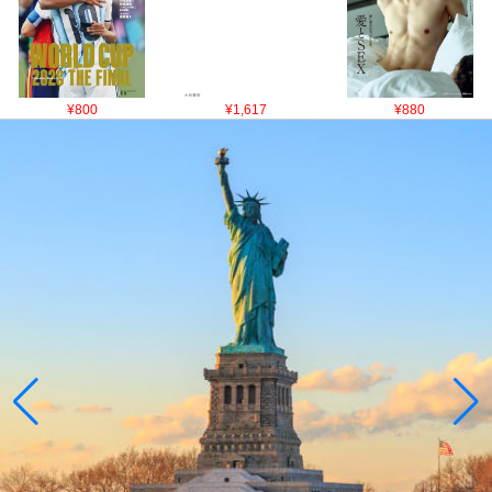
¥800
¥1,617
¥880