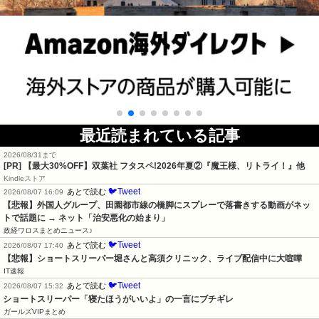
最近読まれている記事
2026/08/31まで
[PR] 【最大30%OFF】双葉社 フタスペ!2026年夏②『魔王様、リトライ！』他
Kindleストア
🐦Tweet
あとで読む
2026/08/07 16:09
【悲報】外国人グループ、田園都市線の橋脚にスプレーで落書きする動画がネッ
トで話題に → ネット「治安悪化の始まり」
政経ワロスまとめニュース♪
🐦Tweet
あとで読む
2026/08/07 17:40
【悲報】ショートスリーパー堀さんと高須クリニック、ライブ配信中に大喧嘩
IT速報
🐦Tweet
あとで読む
2026/08/07 15:32
ショートスリーパー「寝たほうがいいよ」の一言にブチギレ
ガールズVIPまとめ