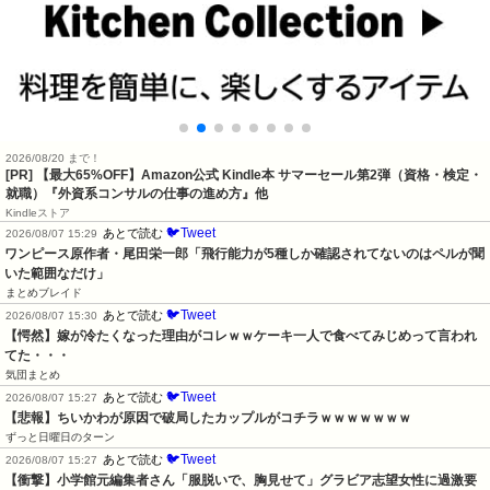
2026/08/20 まで！
[PR]
【最大65%OFF】Amazon公式 Kindle本 サマーセール第2弾（資格・検定・
就職）『外資系コンサルの仕事の進め方』他
Kindleストア
🐦Tweet
あとで読む
2026/08/07 15:29
ワンピース原作者・尾田栄一郎「飛行能力が5種しか確認されてないのはペルが聞
いた範囲なだけ」
まとめブレイド
🐦Tweet
あとで読む
2026/08/07 15:30
【愕然】嫁が冷たくなった理由がコレｗｗケーキ一人で食べてみじめって言われ
てた・・・
気団まとめ
🐦Tweet
あとで読む
2026/08/07 15:27
【悲報】ちいかわが原因で破局したカップルがコチラｗｗｗｗｗｗｗ
ずっと日曜日のターン
🐦Tweet
あとで読む
2026/08/07 15:27
【衝撃】小学館元編集者さん「服脱いで、胸見せて」グラビア志望女性に過激要