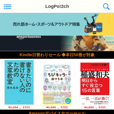
LogPo!2ch
Kindle日替わりセール ◆本日50冊が対象
¥1,254
→ ¥499
¥1,540
→ ¥399
¥1,650
→ ¥499
Amazonデバイスサマーセール