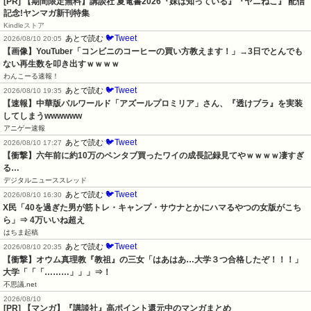
[PR] 【期間限定無料】講談社 夏電書2026『妹は知っている』『ヤニねこ』 配信
記念!ヤンマガ新刊特集
Kindleストア
🐦Tweet
あとで読む
2026/08/10 20:05
【画像】YouTuber「コンビニのコーヒーの買い方教えます！」→3日でとんでも
ない再生数を叩き出すｗｗｗｗ
わんこーる速報！
🐦Tweet
あとで読む
2026/08/10 19:35
【速報】中華版パルワールド「アズールプロミリア」さん、『透けブラ』を実装
してしまうwwwwww
アニゲー速報
🐦Tweet
あとで読む
2026/08/10 17:27
【衝撃】六年前に約10万のペンタブ買ったワイの成長記録見てやｗｗｗｗ凄すぎ
る…
デジタルニューススレッド
🐦Tweet
あとで読む
2026/08/10 16:30
X民「40を過ぎた男が筋トレ・キャンプ・サウナとかにハマるやつの女版がこち
ら」⇒ 4万いいね超え
はちま起稿
🐦Tweet
あとで読む
2026/08/10 20:35
【衝撃】オウム真理教『教祖』の三女「はあはあ…大学３つ合格したぞ！！！」
大学「「「………」」」⇒！
不思議.net
2026/08/10
[PR] 【マンガ】『講談社』高ポイント還元中のマンガまとめ