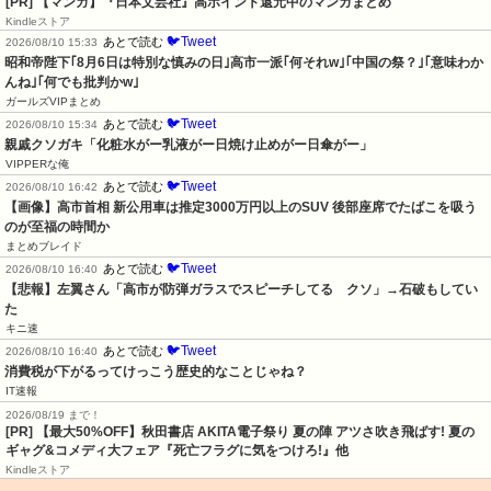
[PR] 【マンガ】『日本文芸社』高ポイント還元中のマンガまとめ
Kindleストア
🐦Tweet
あとで読む
2026/08/10 15:33
昭和帝陛下｢8月6日は特別な慎みの日｣高市一派｢何それw｣｢中国の祭？｣｢意味わか
んね｣｢何でも批判かw｣
ガールズVIPまとめ
🐦Tweet
あとで読む
2026/08/10 15:34
親戚クソガキ「化粧水がー乳液がー日焼け止めがー日傘がー」
VIPPERな俺
🐦Tweet
あとで読む
2026/08/10 16:42
【画像】高市首相 新公用車は推定3000万円以上のSUV 後部座席でたばこを吸う
のが至福の時間か
まとめブレイド
🐦Tweet
あとで読む
2026/08/10 16:40
【悲報】左翼さん「高市が防弾ガラスでスピーチしてる　クソ」→石破もしてい
た
キニ速
🐦Tweet
あとで読む
2026/08/10 16:40
消費税が下がるってけっこう歴史的なことじゃね？
IT速報
2026/08/19 まで！
[PR] 【最大50%OFF】秋田書店 AKITA電子祭り 夏の陣 アツさ吹き飛ばす! 夏の
ギャグ&コメディ大フェア『死亡フラグに気をつけろ!』他
Kindleストア