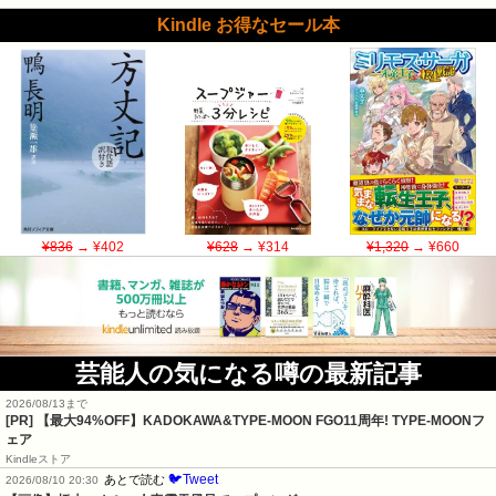
Kindle お得なセール本
¥836
→ ¥402
¥628
→ ¥314
¥1,320
→ ¥660
芸能人の気になる噂の最新記事
2026/08/13まで
[PR]
【最大94%OFF】KADOKAWA&TYPE-MOON FGO11周年! TYPE-MOONフ
ェア
Kindleストア
🐦Tweet
あとで読む
2026/08/10 20:30