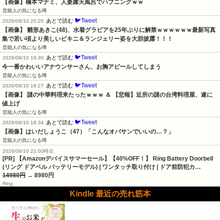
【画像】橋本マナミ、人妻露天風呂でハプニングｗｗ
芸能人の気になる噂
🐦Tweet
あとで読む
2026/08/10 20:20
【画像】 雛形あきこ(48)、水着グラビアを25年ぶりに解禁ｗｗｗｗｗｗ最新写真
集で若い頃より美しいビキニ＆ランジェリー姿を大胆披露！！！
芸能人の気になる噂
🐦Tweet
あとで読む
2026/08/10 19:30
今一番かわいいアナウンサーさん、お胸アピールしてしまう
芸能人の気になる噂
🐦Tweet
あとで読む
2026/08/10 19:27
【画像】 謎の中華料理来たったｗｗｗ ＆ 【悲報】近所の謎の台湾料理屋、遂に
値上げ
芸能人の気になる噂
🐦Tweet
あとで読む
2026/08/10 18:34
【画像】はいだしょうこ（47）「こんなオバサンでいいの…？」
芸能人の気になる噂
2026/08/10 21:00時点
[PR] 【Amazonデバイスサマーセール】【40%OFF！】 Ring Battery Doorbell
(リング ドアベル バッテリーモデル) | ワンタッチ取り付け | ドア前防犯カ…
14980円
→ 8980円
Ring
Kindle 最近の売れ筋本