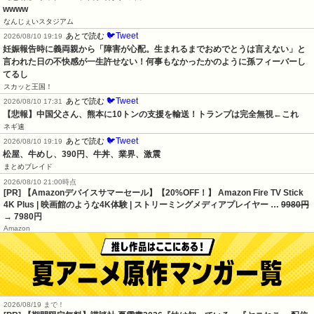
wwww
なんじぇいスタジアム
🐦Tweet
あとで読む
2026/08/10 19:19
妊娠報告時に義両親から「障害が心配。生まれるまでおめでとうは言えない」と
言われた日の不快感が一生許せない！何事もなかったかのように孫フィーバーし
てるし
スカッと王国！
🐦Tweet
あとで読む
2026/08/10 17:31
【悲報】中国父さん、熊本に10トンの支援を輸送！トランプは完全無視←これ
ネギ速
🐦Tweet
あとで読む
2026/08/10 19:19
松屋、牛めし、390円、牛丼、業界、激震
まとめブレイド
2026/08/10 21:00時点
[PR] 【Amazonデバイスサマーセール】【20%OFF！】 Amazon Fire TV Stick
4K Plus | 映画館のような4K体験 | ストリーミングメディアプレイヤー …
9980円
→ 7980円
Amazon
2026/08/19 まで！