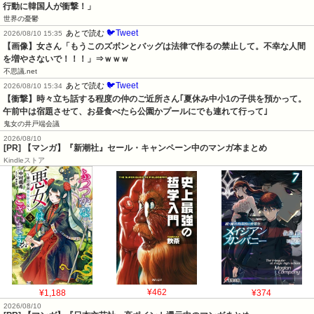
行動に韓国人が衝撃！」
世界の憂鬱
🐦Tweet
あとで読む
2026/08/10 15:35
【画像】女さん「もうこのズボンとバッグは法律で作るの禁止して。不幸な人間
を増やさないで！！！」⇒ｗｗｗ
不思議.net
🐦Tweet
あとで読む
2026/08/10 15:34
【衝撃】時々立ち話する程度の仲のご近所さん｢夏休み中小1の子供を預かって。
午前中は宿題させて、お昼食べたら公園かプールにでも連れて行って｣
鬼女の井戸端会議
2026/08/10
[PR] 【マンガ】『新潮社』セール・キャンペーン中のマンガ本まとめ
Kindleストア
¥1,188
¥462
¥374
2026/08/10