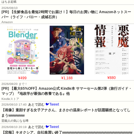
はちま起稿
2026/08/10
[PR] 【生鮮食品を最短2時間でお届け！】毎日のお買い物に Amazonネットスー
パー（ライフ・バロー・成城石井）
Amazon
¥499
¥1,188
¥880
2026/08/20 まで！
[PR]
【最大65%OFF】Amazon公式 Kindle本 サマーセール第2弾（旅行ガイド・
マップ）『地政学が最強の教養である』他
Kindleストア
🐦Tweet
あとで読む
2026/08/10 17:40
【画像】童顔すぎる女子アナさん、まさかの温泉レポートが話題騒然となってし
まうwwwwww
芸能人の気になる噂
🐦Tweet
あとで読む
2026/08/10 20:19
【悲報】キオクシア、自社株買い終了wwwwwwwwwwwwwwwwwwwwwwwwww