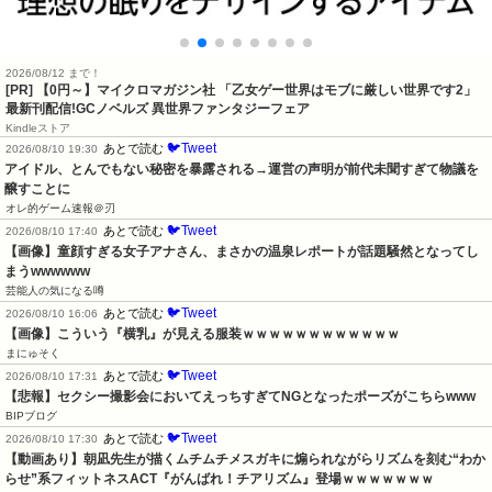
2026/08/12 まで！
[PR] 【0円～】マイクロマガジン社 「乙女ゲー世界はモブに厳しい世界です2」
最新刊配信!GCノベルズ 異世界ファンタジーフェア
Kindleストア
🐦Tweet
あとで読む
2026/08/10 19:30
アイドル、とんでもない秘密を暴露される→運営の声明が前代未聞すぎて物議を
醸すことに
オレ的ゲーム速報＠刃
🐦Tweet
あとで読む
2026/08/10 17:40
【画像】童顔すぎる女子アナさん、まさかの温泉レポートが話題騒然となってし
まうwwwwww
芸能人の気になる噂
🐦Tweet
あとで読む
2026/08/10 16:06
【画像】こういう『横乳』が見える服装ｗｗｗｗｗｗｗｗｗｗｗｗ
まにゅそく
🐦Tweet
あとで読む
2026/08/10 17:31
【悲報】セクシー撮影会においてえっちすぎてNGとなったポーズがこちらwww
BIPブログ
🐦Tweet
あとで読む
2026/08/10 17:30
【動画あり】朝凪先生が描くムチムチメスガキに煽られながらリズムを刻む“わか
らせ”系フィットネスACT『がんばれ！チアリズム』登場ｗｗｗｗｗｗｗ