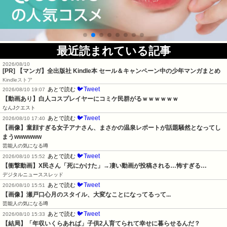
最近読まれている記事
2026/08/10
[PR] 【マンガ】全出版社 Kindle本 セール＆キャンペーン中の少年マンガまとめ
Kindleストア
🐦Tweet
あとで読む
2026/08/10 19:07
【動画あり】白人コスプレイヤーにコミケ民群がるｗｗｗｗｗｗ
なんJクエスト
🐦Tweet
あとで読む
2026/08/10 17:40
【画像】童顔すぎる女子アナさん、まさかの温泉レポートが話題騒然となってし
まうwwwwww
芸能人の気になる噂
🐦Tweet
あとで読む
2026/08/10 15:52
【衝撃動画】X民さん「死にかけた」→凄い動画が投稿される…怖すぎる…
デジタルニューススレッド
🐦Tweet
あとで読む
2026/08/10 15:51
【画像】瀬戸口心月のスタイル、大変なことになってるって...
芸能人の気になる噂
🐦Tweet
あとで読む
2026/08/10 15:33
【結局】「年収いくらあれば」子供2人育てられて幸せに暮らせるんだ？