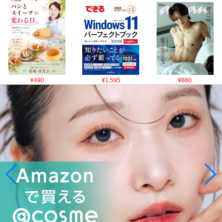
¥490
¥1,595
¥880