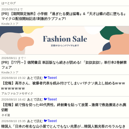
はーとログ
2026/08/15まで
[PR] 【期間限定無料】小学館 『過ぎたる愛は猛毒』&『天才は蝶の恋に堕ちる』
マイクロ配信開始記念!刺激的ラブフェア!
Kindleストア
2026/08/11 まで！
[PR] 【77円～】徳間書店 単話版なら続きが読める! 「奴奴奴奴!」単行本2巻解禁
フェア
Kindleストア
🐦Tweet
あとで読む
2026/08/10 15:32
【悲報】高市さん、被爆者代表を睨み付けてしまいバチクソ炎上し始めるw w w 
w w w w w w w
アルファルファモザイク
🐦Tweet
あとで読む
2026/08/10 16:42
【悲報】紙で指を切った40代男性。絆創膏を貼って放置→激痛で救急搬送され腕
切断
ネギ速
🐦Tweet
あとで読む
2026/08/10 15:35
韓国人「日本の有名な山小屋でとんでもない光景が…韓国人観光客のモラルなき