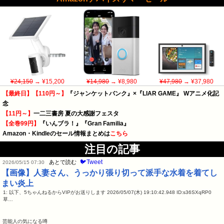
¥24,150
→ ¥15,200
¥14,980
→ ¥8,980
¥47,980
→ ¥37,980
【最終日】【110円～】
『ジャンケットバンク』×『LIAR GAME』 Wアニメ化記
念
【11円～】
一二三書房 夏の大感謝フェスタ
【全巻99円】
『いんブラ！』『Gran Familia』
Amazon・Kindleのセール情報まとめは
こちら
注目の記事
🐦Tweet
あとで読む
2026/05/15 07:30
【画像】人妻さん、うっかり張り切って派手な水着を着てし
まい炎上
1: 以下、5ちゃんねるからVIPがお送りします 2026/05/07(木) 19:10:42.948 ID:s36SXqRP0
草…
芸能人の気になる噂